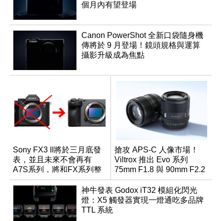
個月內有望登場
Canon PowerShot 全新口袋隨身機
傳將於 9 月登場！鏡頭規格與運算
攝影升級成為焦點
Sony FX3 II將於三月底發
搶攻 APS-C 人像市場！
表，並且未來不會再有
Viltrox 推出 Evo 系列
A7S系列，將和FX系列整
75mm F1.8 與 90mm F2.2
合為一？
雙定焦望遠鏡頭
神牛發表 Godox iT32 模組化閃光
燈：X5 觸發器實現一燈通吃多品牌
TTL 系統