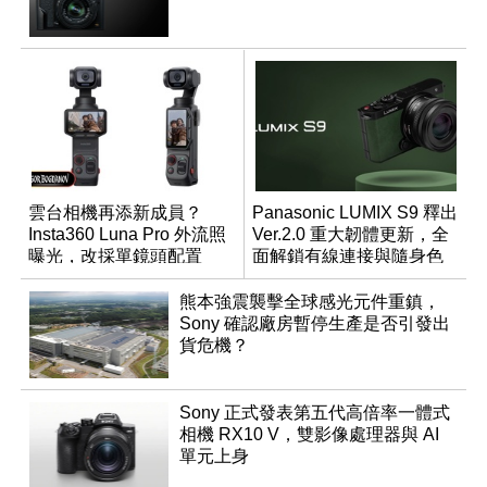
雲台相機再添新成員？
Panasonic LUMIX S9 釋出
Insta360 Luna Pro 外流照
Ver.2.0 重大韌體更新，全
曝光，改採單鏡頭配置
面解鎖有線連接與隨身色
調編輯
熊本強震襲擊全球感光元件重鎮，
Sony 確認廠房暫停生產是否引發出
貨危機？
Sony 正式發表第五代高倍率一體式
相機 RX10 V，雙影像處理器與 AI
單元上身