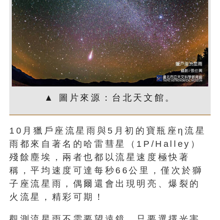
▲ 圖片來源：台北天文館。
10月獵戶座流星雨與5月初的寶瓶座η流星
雨都來自著名的哈雷彗星（1P/Halley）
殘餘塵埃，兩者也都以流星速度極快著
稱，平均速度可達每秒66公里，僅次於獅
子座流星雨，偶爾還會出現明亮、爆裂的
火流星，精彩可期！
觀測流星雨不需要望遠鏡，只要選擇光害