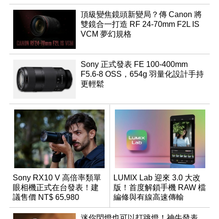
頂級變焦鏡頭新變局？傳 Canon 將
雙鏡合一打造 RF 24-70mm F2L IS
VCM 夢幻規格
Sony 正式發表 FE 100-400mm
F5.6-8 OSS，654g 羽量化設計手持
更輕鬆
Sony RX10 V 高倍率類單
LUMIX Lab 迎來 3.0 大改
眼相機正式在台發表！建
版！首度解鎖手機 RAW 檔
議售價 NT$ 65,980
編修與有線高速傳輸
迷你閃燈也可以打跳燈！神牛發表