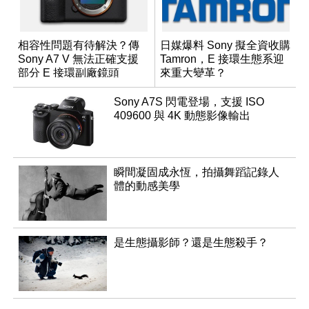
相容性問題有待解決？傳
日媒爆料 Sony 擬全資收購
Sony A7 V 無法正確支援
Tamron，E 接環生態系迎
部分 E 接環副廠鏡頭
來重大變革？
Sony A7S 閃電登場，支援 ISO
409600 與 4K 動態影像輸出
瞬間凝固成永恆，拍攝舞蹈記錄人
體的動感美學
是生態攝影師？還是生態殺手？