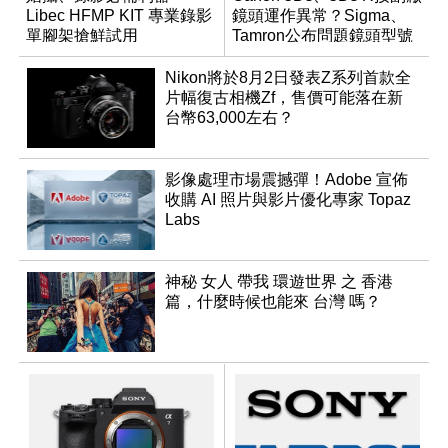
Libec HFMP KIT 專業錄影
鏡頭運作異常？Sigma、
單腳架搶鮮試用
Tamron公布問題鏡頭型號
及解決方案
Nikon將於8月2日發表Z系列首款全
片幅復古相機Zf，售價可能落在新
台幣63,000左右？
影像處理市場震撼彈！Adobe 宣佈
收購 AI 照片與影片優化專家 Topaz
Labs
神秘 女人 帶我 環遊世界 之 香港
篇，什麼時候也能來 台灣 嗎？