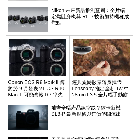
Nikon 未來新品推測藍圖：全片幅
定焦隨身機與 RED 技術加持機種成
焦點
Canon EOS R8 Mark II 傳
經典旋轉散景隨身攜帶！
將於 9 月發表？EOS R10
Lensbaby 推出全新 Twist
Mark II 可能會較 R7 率先
28mm F3.5 全片幅手動餅
推出
乾鏡
補齊全幅產品線空缺？徠卡新機
SL3-P 最新規格與售價傳聞流出