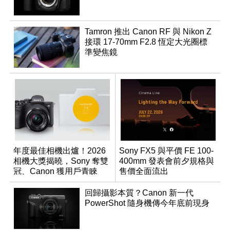
Tamron 推出 Canon RF 與 Nikon Z
接環 17-70mm F2.8 恆定大光圈標
準變焦鏡
年度最佳相機出爐！2026
Sony FX5 與平價 FE 100-
相機大獎揭曉，Sony 奪雙
400mm 發表會前夕規格與
冠、Canon 獲用戶青睞
售價全面流出
回歸攝影本質？Canon 新一代
PowerShot 隨身機傳今年底前現身