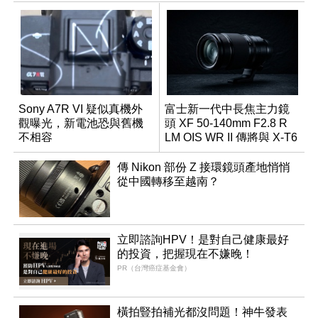
Sony A7R VI 疑似真機外
富士新一代中長焦主力鏡
觀曝光，新電池恐與舊機
頭 XF 50-140mm F2.8 R
不相容
LM OIS WR II 傳將與 X-T6
同步亮相
傳 Nikon 部份 Z 接環鏡頭產地悄悄
從中國轉移至越南？
立即諮詢HPV！是對自己健康最好
的投資，把握現在不嫌晚！
PR（台灣癌症基金會）
橫拍豎拍補光都沒問題！神牛發表