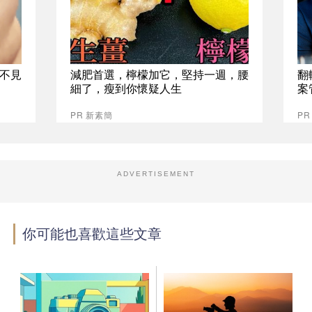
不見
減肥首選，檸檬加它，堅持一週，腰
翻
細了，瘦到你懷疑人生
案
PR 新素簡
P
ADVERTISEMENT
你可能也喜歡這些文章