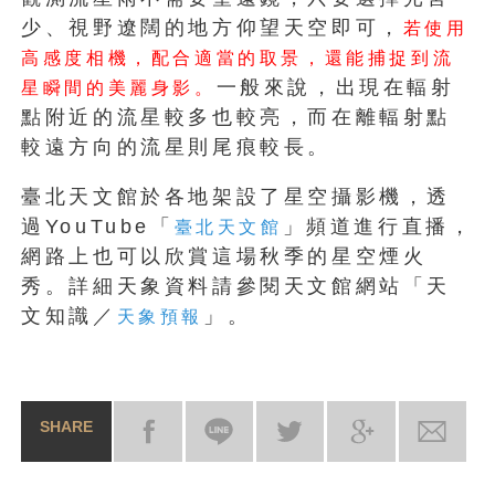
少、視野遼闊的地方仰望天空即可，
若使用
高感度相機，配合適當的取景，還能捕捉到流
一般來說，出現在輻射
星瞬間的美麗身影。
點附近的流星較多也較亮，而在離輻射點
較遠方向的流星則尾痕較長。
臺北天文館於各地架設了星空攝影機，透
過YouTube「
」頻道進行直播，
臺北天文館
網路上也可以欣賞這場秋季的星空煙火
秀。詳細天象資料請參閱天文館網站「天
文知識／
」。
天象預報
SHARE