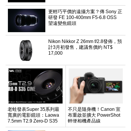
更輕巧平價的遠攝方案？傳 Sony 正
研發 FE 100-400mm F5-6.8 OSS
望遠變焦鏡頭
Nikon Nikkor Z 26mm f/2.8發佈，預
計3月初發售，建議售價約 NT$
17,000
老蛙發表Super 35系列最
不只是隨身機！Canon 宣
寬廣的電影鏡頭：Laowa
布重啟並擴大 PowerShot
7.5mm T2.9 Zero-D S35
輕便相機產品線
Cine