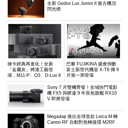
全新 Godox Lux Junior II 復古機頂
閃光燈
徠卡經典再進化！全新
巴黎 FUJIKINA 盛會倒數
「金屬灰」烤漆工藝登
富士新世代機皇 X-T6 傳 9
場，M11-P、Q3、D-Lux 8
月第一周登場
領銜換裝
Sony 7 月雙機齊發！全域快門電影
機 FX5 與睽違 9 年長焦旗艦 RX10
V 即將登場
Megadap 推出全球首款 Leica M 轉
Canon RF 自動對焦轉接環 M2RF