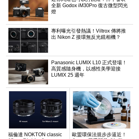
全新 Godox iM30Pro 復古微型閃光
燈
專利曝光引發熱議！Viltrox 傳將推
出 Nikon Z 接環無反光鏡相機？
Panasonic LUMIX L10 正式登場！
高質感隨身機，以感性美學迎接
LUMIX 25 週年
福倫達 NOKTON classic
歐盟環保法規步步逼近！