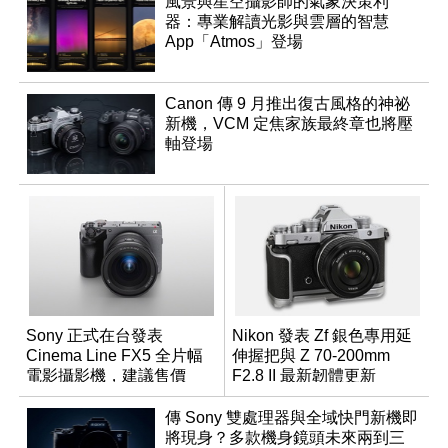
風景與星空攝影師的氣象決策利
器：專業解讀光影與雲層的智慧
App「Atmos」登場
Canon 傳 9 月推出復古風格的神祕
新機，VCM 定焦家族最終章也將壓
軸登場
Sony 正式在台發表
Nikon 發表 Zf 銀色專用延
Cinema Line FX5 全片幅
伸握把與 Z 70-200mm
電影攝影機，建議售價
F2.8 II 最新韌體更新
NT$144,980
傳 Sony 雙處理器與全域快門新機即
將現身？多款機身鏡頭未來兩到三