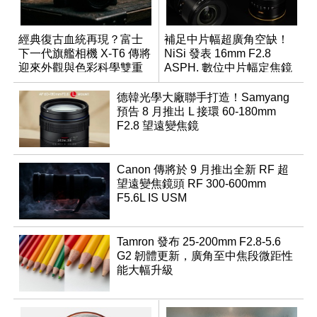
經典復古血統再現？富士
補足中片幅超廣角空缺！
下一代旗艦相機 X-T6 傳將
NiSi 發表 16mm F2.8
迎來外觀與色彩科學雙重
ASPH. 數位中片幅定焦鏡
優化
德韓光學大廠聯手打造！Samyang
預告 8 月推出 L 接環 60-180mm
F2.8 望遠變焦鏡
Canon 傳將於 9 月推出全新 RF 超
望遠變焦鏡頭 RF 300-600mm
F5.6L IS USM
Tamron 發布 25-200mm F2.8-5.6
G2 韌體更新，廣角至中焦段微距性
能大幅升級