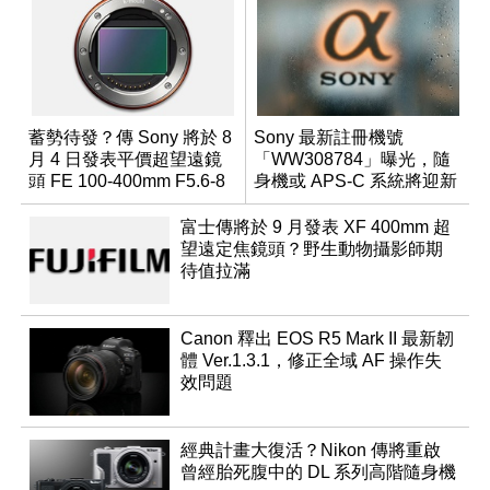
蓄勢待發？傳 Sony 將於 8
Sony 最新註冊機號
月 4 日發表平價超望遠鏡
「WW308784」曝光，隨
頭 FE 100-400mm F5.6-8
身機或 APS-C 系統將迎新
成員？
富士傳將於 9 月發表 XF 400mm 超
望遠定焦鏡頭？野生動物攝影師期
待值拉滿
Canon 釋出 EOS R5 Mark II 最新韌
體 Ver.1.3.1，修正全域 AF 操作失
效問題
經典計畫大復活？Nikon 傳將重啟
曾經胎死腹中的 DL 系列高階隨身機