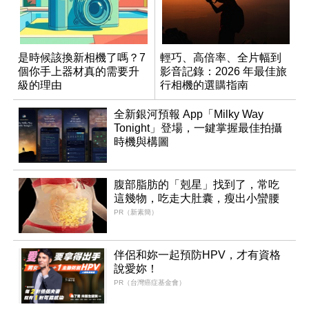
是時候該換新相機了嗎？7
輕巧、高倍率、全片幅到
個你手上器材真的需要升
影音記錄：2026 年最佳旅
級的理由
行相機的選購指南
全新銀河預報 App「Milky Way
Tonight」登場，一鍵掌握最佳拍攝
時機與構圖
腹部脂肪的「剋星」找到了，常吃
這幾物，吃走大肚囊，瘦出小蠻腰
PR（新素簡）
伴侶和妳一起預防HPV，才有資格
說愛妳！
PR（台灣癌症基金會）