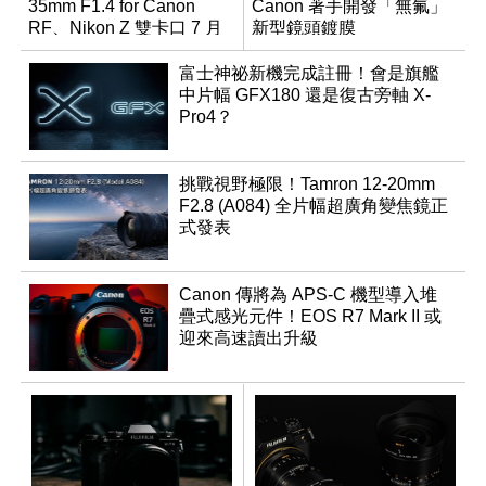
35mm F1.4 for Canon
Canon 著手開發「無氟」
RF、Nikon Z 雙卡口 7 月
新型鏡頭鍍膜
同步登台
富士神祕新機完成註冊！會是旗艦
中片幅 GFX180 還是復古旁軸 X-
Pro4？
挑戰視野極限！Tamron 12-20mm
F2.8 (A084) 全片幅超廣角變焦鏡正
式發表
Canon 傳將為 APS-C 機型導入堆
疊式感光元件！EOS R7 Mark II 或
迎來高速讀出升級