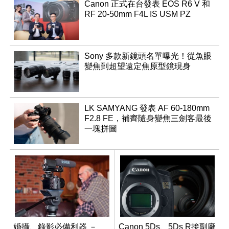
Canon 正式在台發表 EOS R6 V 和
RF 20-50mm F4L IS USM PZ
Sony 多款新鏡頭名單曝光！從魚眼
變焦到超望遠定焦原型鏡現身
LK SAMYANG 發表 AF 60-180mm
F2.8 FE，補齊隨身變焦三劍客最後
一塊拼圖
婚攝、錄影必備利器 －
Canon 5Ds、5Ds R接副廠