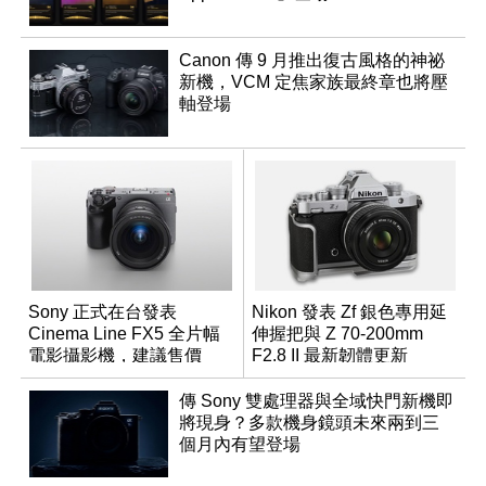
Canon 傳 9 月推出復古風格的神祕
新機，VCM 定焦家族最終章也將壓
軸登場
Sony 正式在台發表
Nikon 發表 Zf 銀色專用延
Cinema Line FX5 全片幅
伸握把與 Z 70-200mm
電影攝影機，建議售價
F2.8 II 最新韌體更新
NT$144,980
傳 Sony 雙處理器與全域快門新機即
將現身？多款機身鏡頭未來兩到三
個月內有望登場