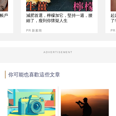
位帳戶
減肥首選，檸檬加它，堅持一週，腰
起
細了，瘦到你懷疑人生
了
PR 新素簡
PR
ADVERTISEMENT
你可能也喜歡這些文章