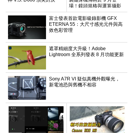
場！鏡頭規格與運算攝影
升級成為焦點
富士發表首款電影級錄影機 GFX
ETERNA 55：大尺寸感光元件與高
效色彩管理
遮罩精細度大升級！Adobe
Lightroom 全系列發表 8 月功能更新
Sony A7R VI 疑似真機外觀曝光，
新電池恐與舊機不相容