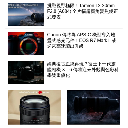
挑戰視野極限！Tamron 12-20mm
F2.8 (A084) 全片幅超廣角變焦鏡正
式發表
Canon 傳將為 APS-C 機型導入堆
疊式感光元件！EOS R7 Mark II 或
迎來高速讀出升級
經典復古血統再現？富士下一代旗
艦相機 X-T6 傳將迎來外觀與色彩科
學雙重優化