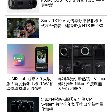
F5.6-8 OSS，654g 羽量化設計手持
更輕鬆
Sony RX10 V 高倍率類單眼相機正
式在台發表！建議售價 NT$ 65,980
LUMIX Lab 迎來 3.0 大改
專利曝光引發熱議！Viltrox
版！首度解鎖手機 RAW 檔
傳將推出 Nikon Z 接環無
編修與有線高速傳輸
反光鏡相機？
沉寂多時迎來新曙光？傳 OM
System 將於今年秋季推出全新輕量
化相機