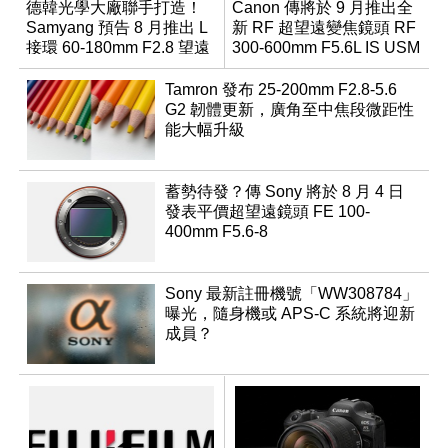
德韓光學大廠聯手打造！
Canon 傳將於 9 月推出全
Samyang 預告 8 月推出 L
新 RF 超望遠變焦鏡頭 RF
接環 60-180mm F2.8 望遠
300-600mm F5.6L IS USM
變焦鏡
Tamron 發布 25-200mm F2.8-5.6
G2 韌體更新，廣角至中焦段微距性
能大幅升級
蓄勢待發？傳 Sony 將於 8 月 4 日
發表平價超望遠鏡頭 FE 100-
400mm F5.6-8
Sony 最新註冊機號「WW308784」
曝光，隨身機或 APS-C 系統將迎新
成員？