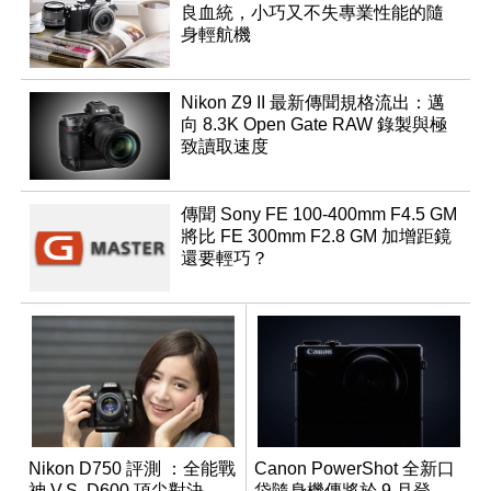
良血統，小巧又不失專業性能的隨
身輕航機
Nikon Z9 II 最新傳聞規格流出：邁
向 8.3K Open Gate RAW 錄製與極
致讀取速度
傳聞 Sony FE 100-400mm F4.5 GM
將比 FE 300mm F2.8 GM 加增距鏡
還要輕巧？
Nikon D750 評測 ：全能戰
Canon PowerShot 全新口
神 V.S. D600 頂尖對決
袋隨身機傳將於 9 月登