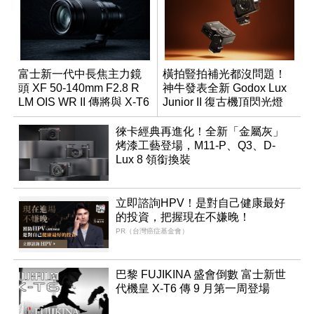
富士新一代中長焦主力鏡
橫拍豎拍補光都沒問題！
頭 XF 50-140mm F2.8 R
神牛發表全新 Godox Lux
LM OIS WR II 傳將與 X-T6
Junior II 復古機頂閃光燈
同步亮相
徠卡經典再進化！全新「金屬灰」
烤漆工藝登場，M11-P、Q3、D-
Lux 8 領銜換裝
立即諮詢HPV！是對自己健康最好
的投資，把握現在不嫌晚！
PR（台灣癌症基金會）
巴黎 FUJIKINA 盛會倒數 富士新世
代機皇 X-T6 傳 9 月第一周登場