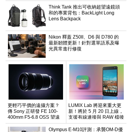
Think Tank 推出可收納超望遠鏡頭
和的專業背包：BackLight Long
Lens Backpack
Nikon 釋蓋 Z50II、D6 與 D780 的
最新韌體更新！針對選單語系及曝
光異常進行修復
更輕巧平價的遠攝方案？
LUMIX Lab 將迎來重大更
傳 Sony 正研發 FE 100-
新！將於 5 月 20 日上線，
400mm F5-6.8 OSS 望遠
支援有線連接與 RAW 檔後
變焦鏡頭
製
Olympus E-M10評測：承襲OM-D優