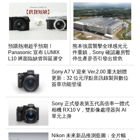
預購熱潮超乎預期！
熊本強震襲擊全球感光元
Panasonic 宣布 LUMIX
件重鎮，Sony 確認廠房暫
L10 將面臨缺貨與延遲交
停生產是否引發出貨危
貨時間
機？
Sony A7 V 迎來 Ver.2.00 重大韌體
更新：32 位元浮點音訊錄製與數位
簽章功能登場
Sony 正式發表第五代高倍率一體式
相機 RX10 V，雙影像處理器與 AI
單元上身
Nikon 未來新品推測藍圖：全片幅