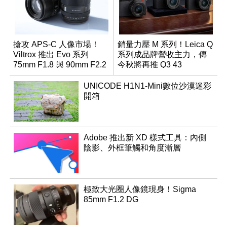
搶攻 APS-C 人像市場！
銷量力壓 M 系列！Leica Q
Viltrox 推出 Evo 系列
系列成品牌營收主力，傳
75mm F1.8 與 90mm F2.2
今秋將再推 Q3 43
雙定焦望遠鏡頭
Monochrom
UNICODE H1N1-Mini數位沙漠迷彩
開箱
Adobe 推出新 XD 樣式工具：內側
陰影、外框筆觸和角度漸層
極致大光圈人像鏡現身！Sigma
85mm F1.2 DG