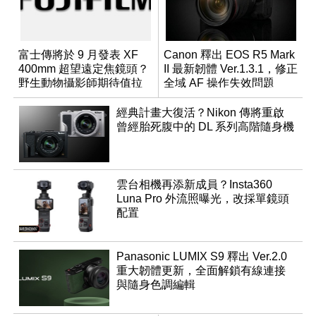
富士傳將於 9 月發表 XF
Canon 釋出 EOS R5 Mark
400mm 超望遠定焦鏡頭？
II 最新韌體 Ver.1.3.1，修正
野生動物攝影師期待值拉
全域 AF 操作失效問題
滿
經典計畫大復活？Nikon 傳將重啟
曾經胎死腹中的 DL 系列高階隨身機
雲台相機再添新成員？Insta360
Luna Pro 外流照曝光，改採單鏡頭
配置
Panasonic LUMIX S9 釋出 Ver.2.0
重大韌體更新，全面解鎖有線連接
與隨身色調編輯