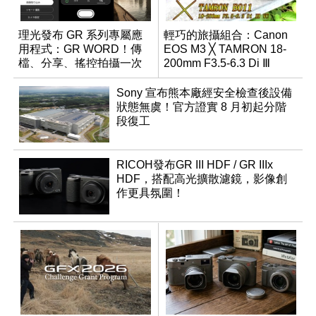
理光發布 GR 系列專屬應
輕巧的旅攝組合：Canon
用程式：GR WORD！傳
EOS M3 ╳ TAMRON 18-
檔、分享、搖控拍攝一次
200mm F3.5-6.3 Di Ⅲ
搞定
VC（B011）實測報導
Sony 宣布熊本廠經安全檢查後設備
狀態無虞！官方證實 8 月初起分階
段復工
RICOH發布GR III HDF / GR IIIx
HDF，搭配高光擴散濾鏡，影像創
作更具氛圍！