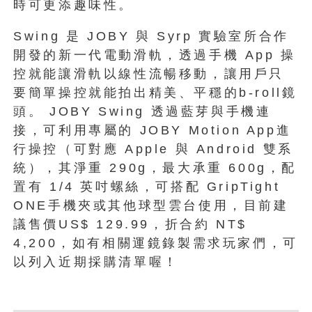
時可更添趣味性。
Swing 是 JOBY 與 Syrp 實驗室所合作
開發的新一代電動滑軌，透過手機 App 操
控就能讓滑軌以線性流暢移動，讓用戶只
要簡單操控就能拍出精美、平穩的b-roll鏡
頭。 JOBY Swing 透過藍芽與手機連
接，可利用專屬的 JOBY Motion App進
行操控（可對應 Apple 與 Android 雙系
統），其淨重 290g，最大承重 600g，配
置有 1/4 英吋螺絲，可搭配 GripTight
ONE手機夾或其他球型雲台使用，目前建
議售價US$ 129.99，折合約 NT$
4,200，如有相關運鏡錄製需求玩家們，可
以列入近期採購清單喔！