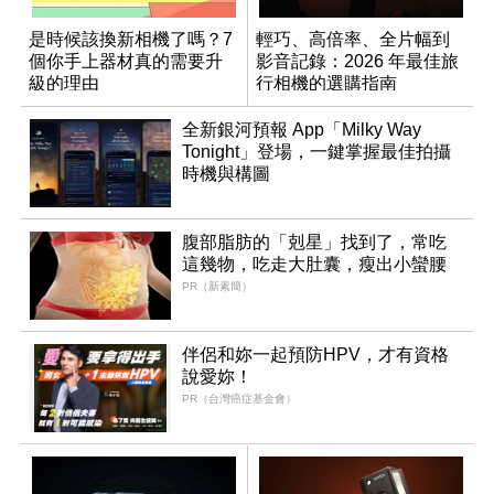
是時候該換新相機了嗎？7
輕巧、高倍率、全片幅到
個你手上器材真的需要升
影音記錄：2026 年最佳旅
級的理由
行相機的選購指南
全新銀河預報 App「Milky Way
Tonight」登場，一鍵掌握最佳拍攝
時機與構圖
腹部脂肪的「剋星」找到了，常吃
這幾物，吃走大肚囊，瘦出小蠻腰
PR（新素簡）
伴侶和妳一起預防HPV，才有資格
說愛妳！
PR（台灣癌症基金會）