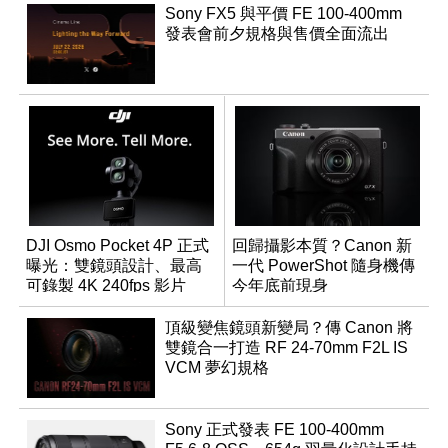
Sony FX5 與平價 FE 100-400mm
發表會前夕規格與售價全面流出
DJI Osmo Pocket 4P 正式
回歸攝影本質？Canon 新
曝光：雙鏡頭設計、最高
一代 PowerShot 隨身機傳
可錄製 4K 240fps 影片
今年底前現身
頂級變焦鏡頭新變局？傳 Canon 將
雙鏡合一打造 RF 24-70mm F2L IS
VCM 夢幻規格
Sony 正式發表 FE 100-400mm