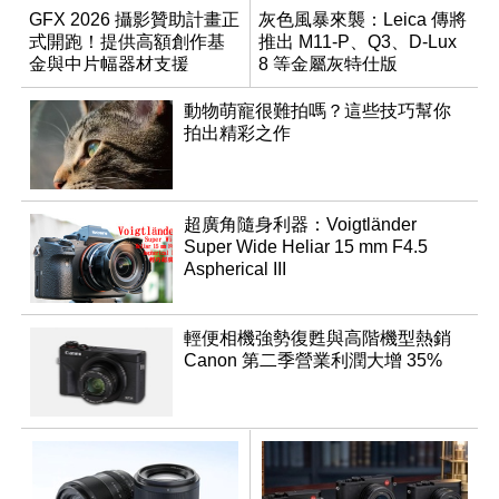
GFX 2026 攝影贊助計畫正
灰色風暴來襲：Leica 傳將
式開跑！提供高額創作基
推出 M11-P、Q3、D-Lux
金與中片幅器材支援
8 等金屬灰特仕版
動物萌寵很難拍嗎？這些技巧幫你
拍出精彩之作
超廣角隨身利器：Voigtländer
Super Wide Heliar 15 mm F4.5
Aspherical III
輕便相機強勢復甦與高階機型熱銷
Canon 第二季營業利潤大增 35%