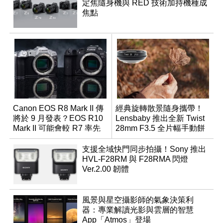
定焦隨身機與 RED 技術加持機種成
焦點
Canon EOS R8 Mark II 傳
經典旋轉散景隨身攜帶！
將於 9 月發表？EOS R10
Lensbaby 推出全新 Twist
Mark II 可能會較 R7 率先
28mm F3.5 全片幅手動餅
推出
乾鏡
支援全域快門同步拍攝！Sony 推出
HVL-F28RM 與 F28RMA 閃燈
Ver.2.00 韌體
風景與星空攝影師的氣象決策利
器：專業解讀光影與雲層的智慧
App「Atmos」登場