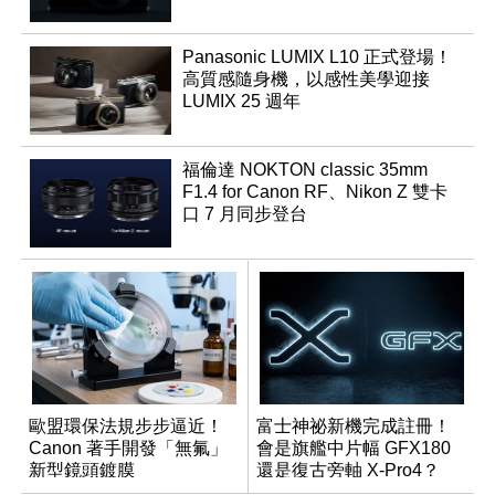
Panasonic LUMIX L10 正式登場！
高質感隨身機，以感性美學迎接
LUMIX 25 週年
福倫達 NOKTON classic 35mm
F1.4 for Canon RF、Nikon Z 雙卡
口 7 月同步登台
歐盟環保法規步步逼近！
富士神祕新機完成註冊！
Canon 著手開發「無氟」
會是旗艦中片幅 GFX180
新型鏡頭鍍膜
還是復古旁軸 X-Pro4？