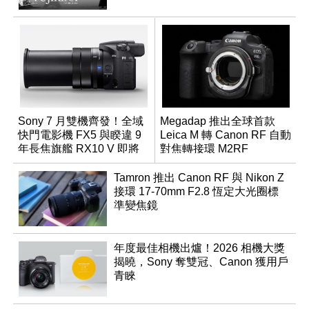
Sony 7 月雙機齊發！全域
Megadap 推出全球首款
快門電影機 FX5 與睽違 9
Leica M 轉 Canon RF 自動
年長焦旗艦 RX10 V 即將
對焦轉接環 M2RF
登場
Tamron 推出 Canon RF 與 Nikon Z
接環 17-70mm F2.8 恆定大光圈標
準變焦鏡
年度最佳相機出爐！2026 相機大獎
揭曉，Sony 奪雙冠、Canon 獲用戶
青睞