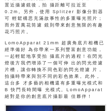
置近攝濾鏡後，拍 攝距離可拉近至
0.2m。另外，使用 Splitzer 影像分割器
可 輕鬆構思充滿故事性的多重曝光照片；
而外置萬花筒濾 鏡則帶來創意無限的有趣
花巧照片。
LomoApparat 21mm 超廣角底片相機已
經準備好 為你帶來一系列豐富創意功能，
一起輕鬆地享受拍 攝底片的過程！在閃光
燈後方我們增添了一個可伸 出的閃光燈濾
片槽，讓你轉換不同色彩的閃光燈濾 片，
拍攝時帶來與別不同的彩色效果。此外，
這台多 才多藝的相機還有多重曝光模式和
B 快門長時間曝 光模式。LomoApparat
絕對是你的創意底片攝影最 佳夥伴！