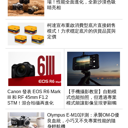
場！性能全面進化，全新沙漠色吸
睛亮相
柯達宣布重啟消費型底片直接銷售
模式！力求穩定底片的供貨品質與
定價
Canon 發表 EOS R6 Mark
【手機攝影教室】自動模
III 和 RF 45mm F1.2
式也能拍照，但透過專業
STM！混合拍攝再進化
模式能讓影像呈現更顯獨
特與個人風格
Olympus E-M10評測：承襲OM-D優
良血統，小巧又不失專業性能的隨
身輕航機