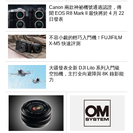
Canon 兩款神祕機號通過認證，傳
聞 EOS R8 Mark II 最快將於 4 月 22
日發表
不容小覷的輕巧入門機！FUJIFILM
X-M5 快速評測
大疆發表全新 DJI Lito 系列入門級
空拍機，主打全向避障與 8K 錄影能
力