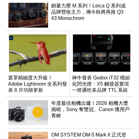
銷量力壓 M 系列！Leica Q 系列成
品牌營收主力，傳今秋將再推 Q3
43 Monochrom
遮罩精細度大升級！
神牛發表 Godox iT32 模組
Adobe Lightroom 全系列發
化閃光燈：X5 觸發器實現
表 8 月功能更新
一燈通吃多品牌 TTL 系統
年度最佳相機出爐！2026 相機大獎
揭曉，Sony 奪雙冠、Canon 獲用戶
青睞
OM SYSTEM OM-5 Mark II 正式登