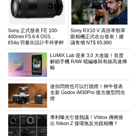
Sony 正式發表 FE 100-
Sony RX10 V 高倍率類單
400mm F5.6-8 OSS，
眼相機正式在台發表！建
654g 羽量化設計手持更輕
議售價 NT$ 65,980
鬆
LUMIX Lab 迎來 3.0 大改版！首度
解鎖手機 RAW 檔編修與有線高速傳
輸
迷你閃燈也可以打跳燈！神牛發表
全新 Godox iM30Pro 復古微型閃光
燈
專利曝光引發熱議！Viltrox 傳將推
出 Nikon Z 接環無反光鏡相機？