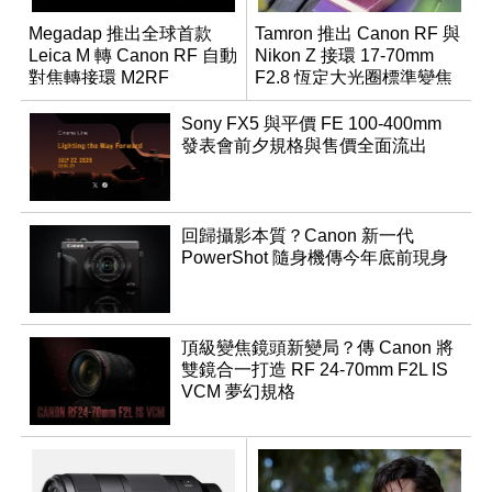
Megadap 推出全球首款
Tamron 推出 Canon RF 與
Leica M 轉 Canon RF 自動
Nikon Z 接環 17-70mm
對焦轉接環 M2RF
F2.8 恆定大光圈標準變焦
鏡
Sony FX5 與平價 FE 100-400mm
發表會前夕規格與售價全面流出
回歸攝影本質？Canon 新一代
PowerShot 隨身機傳今年底前現身
頂級變焦鏡頭新變局？傳 Canon 將
雙鏡合一打造 RF 24-70mm F2L IS
VCM 夢幻規格