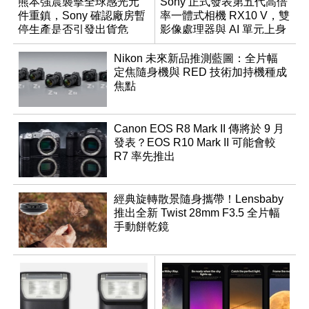
熊本強震襲擊全球感光元
Sony 正式發表第五代高倍
件重鎮，Sony 確認廠房暫
率一體式相機 RX10 V，雙
停生產是否引發出貨危
影像處理器與 AI 單元上身
機？
Nikon 未來新品推測藍圖：全片幅
定焦隨身機與 RED 技術加持機種成
焦點
Canon EOS R8 Mark II 傳將於 9 月
發表？EOS R10 Mark II 可能會較
R7 率先推出
經典旋轉散景隨身攜帶！Lensbaby
推出全新 Twist 28mm F3.5 全片幅
手動餅乾鏡