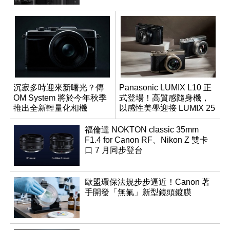
沉寂多時迎來新曙光？傳
Panasonic LUMIX L10 正
OM System 將於今年秋季
式登場！高質感隨身機，
推出全新輕量化相機
以感性美學迎接 LUMIX 25
週年
福倫達 NOKTON classic 35mm
F1.4 for Canon RF、Nikon Z 雙卡
口 7 月同步登台
歐盟環保法規步步逼近！Canon 著
手開發「無氟」新型鏡頭鍍膜