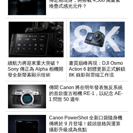
傳近期現身，將搭載 4,500 萬畫素
堆疊式感光元件？
續航力將迎來重大突破？
畫質巔峰再現：DJI Osmo
Sony 傳正為 Alpha 相機開
Action 6 韌體更新正式解鎖
發全新螢幕顯示技術
8K 錄影與雲端工作流
傳聞 Canon 將在明年發表無反系統
的首款復古相機 RE-1，以紀念 AE-
1 問世 50 週年
Canon PowerShot 全新口袋隨身機
傳將於 9 月登場！鏡頭規格與運算
攝影升級成為焦點