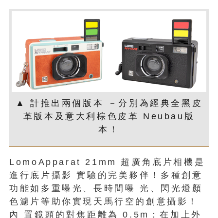
▲ 計推出兩個版本 －分別為經典全黑皮
革版本及意大利棕色皮革 Neubau版
本！
LomoApparat 21mm 超廣角底片相機是
進行底片攝影 實驗的完美夥伴！多種創意
功能如多重曝光、長時間曝 光、閃光燈顏
色濾片等助你實現天馬行空的創意攝影！
內 置鏡頭的對焦距離為 0.5m；在加上外