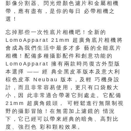
影像分割器、閃光燈顏色濾片和金屬相機
帶，應有盡有，是你的每日 必帶相機之
選！
忘掉那些一次性底片相機吧！全新的
LomoApparat 21mm 超廣角底片相機將
會成為我們生活中最多才多 藝的全能底片
相機！配備多種攝影配件和創意功能的
LomoApparat 擁有兩款時尚復古外型版
本選擇 —— 經 典全黑皮革版本及意大利
棕色皮革 Neubau 版本，及輕 巧機身設
計，而且非常容易使用，更只有口袋般大
小，因 此非常適合帶著它到處走。它配備
21mm 超廣角鏡頭， 可輕鬆進行無限制視
野的攝影冒險！在無需加上濾鏡的 情況
下，它已經可以帶來經典的暗角、高對比
度、強烈色 彩和顆粒效果。