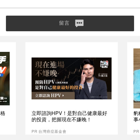
留言
資格
立即諮詢HPV！是對自己健康最好
豹
的投資，把握現在不嫌晚！
事
PR 台灣癌症基金會
P