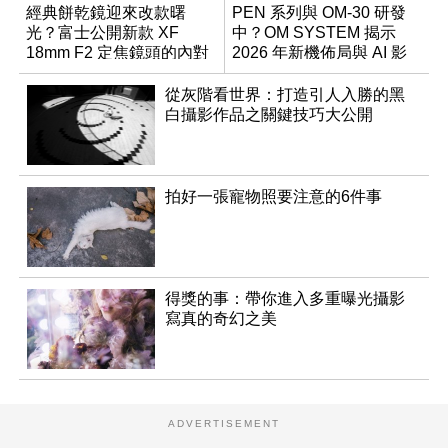
經典餅乾鏡迎來改款曙
PEN 系列與 OM-30 研發
光？富士公開新款 XF
中？OM SYSTEM 揭示
18mm F2 定焦鏡頭的內對
2026 年新機佈局與 AI 影
焦專利
像藍圖
從灰階看世界：打造引人入勝的黑
白攝影作品之關鍵技巧大公開
拍好一張寵物照要注意的6件事
得獎的事：帶你進入多重曝光攝影
寫真的奇幻之美
ADVERTISEMENT