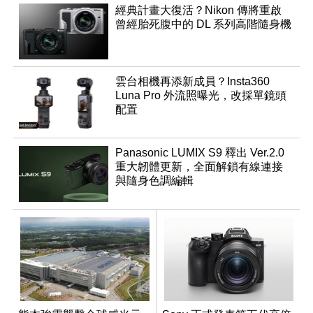
經典計畫大復活？Nikon 傳將重啟
曾經胎死腹中的 DL 系列高階隨身機
雲台相機再添新成員？Insta360
Luna Pro 外流照曝光，改採單鏡頭
配置
Panasonic LUMIX S9 釋出 Ver.2.0
重大韌體更新，全面解鎖有線連接
與隨身色調編輯