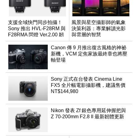
支援全域快門同步拍攝！
風景與星空攝影師的氣象
Sony 推出 HVL-F28RM 與
決策利器：專業解讀光影
F28RMA 閃燈 Ver.2.00 韌
與雲層的智慧
體
App「Atmos」登場
Canon 傳 9 月推出復古風格的神祕
新機，VCM 定焦家族最終章也將壓
軸登場
Sony 正式在台發表 Cinema Line
FX5 全片幅電影攝影機，建議售價
NT$144,980
Nikon 發表 Zf 銀色專用延伸握把與
Z 70-200mm F2.8 II 最新韌體更新