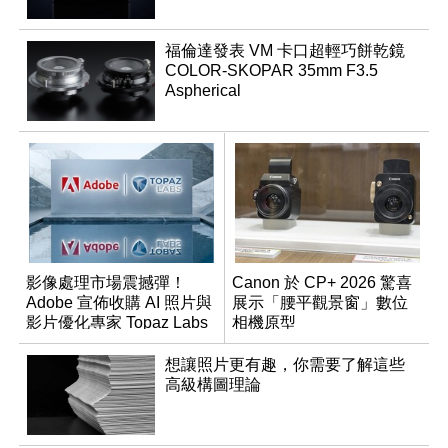
福倫達發表 VM 卡口超輕巧餅乾鏡
COLOR-SKOPAR 35mm F3.5
Aspherical
影像處理市場震撼彈！
Canon 於 CP+ 2026 驚喜
Adobe 宣佈收購 AI 照片與
展示「腰平觀景窗」數位
影片優化專家 Topaz Labs
相機原型
想讓照片更有趣，你需要了解這些
高級構圖理論