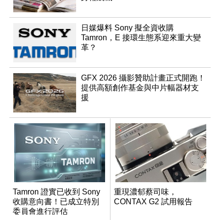
日媒爆料 Sony 擬全資收購
Tamron，E 接環生態系迎來重大變
革？
GFX 2026 攝影贊助計畫正式開跑！
提供高額創作基金與中片幅器材支
援
Tamron 證實已收到 Sony
重現濃郁蔡司味，
收購意向書！已成立特別
CONTAX G2 試用報告
委員會進行評估