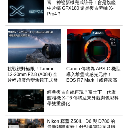
富士神祕新機完成註冊！會是旗艦
中片幅 GFX180 還是復古旁軸 X-
Pro4？
挑戰視野極限！Tamron
Canon 傳將為 APS-C 機型
12-20mm F2.8 (A084) 全
導入堆疊式感光元件！
片幅超廣角變焦鏡正式發
EOS R7 Mark II 或迎來高
表
速讀出升級
經典復古血統再現？富士下一代旗
艦相機 X-T6 傳將迎來外觀與色彩科
學雙重優化
Nikon 釋蓋 Z50II、D6 與 D780 的
最新韌體更新！針對選單語系及曝