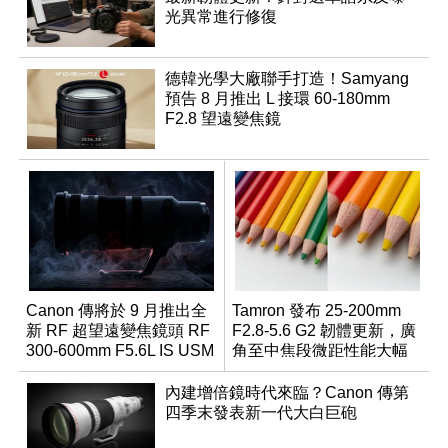
光異常進行修復
德韓光學大廠聯手打造！Samyang
預告 8 月推出 L 接環 60-180mm
F2.8 望遠變焦鏡
Canon 傳將於 9 月推出全
Tamron 發布 25-200mm
新 RF 超望遠變焦鏡頭 RF
F2.8-5.6 G2 韌體更新，廣
300-600mm F5.6L IS USM
角至中焦段微距性能大幅
升級
內建增倍鏡時代來臨？Canon 傳第
四季末發表新一代大白巨砲