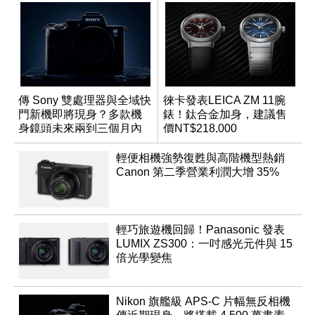
傳 Sony 雙處理器與全域快
徠卡發表LEICA ZM 11腕
門新機即將現身？多款機
錶！鈦合金加身，建議售
身鏡頭未來兩到三個月內
價NT$218,000
有望登場
輕便相機強勢復甦與高階機型熱銷
Canon 第二季營業利潤大增 35%
輕巧旅遊機回歸！Panasonic 發表
LUMIX ZS300：一吋感光元件與 15
倍光學變焦
Nikon 旗艦級 APS-C 片幅無反相機