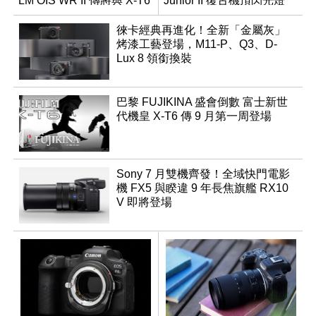
LM OIS WR II 傳將與 X-T6
Junior II 復古機頂閃光燈
同步亮相
徠卡經典再進化！全新「金屬灰」
烤漆工藝登場，M11-P、Q3、D-
Lux 8 領銜換裝
巴黎 FUJIKINA 盛會倒數 富士新世
代機皇 X-T6 傳 9 月第一周登場
Sony 7 月雙機齊發！全域快門電影
機 FX5 與睽違 9 年長焦旗艦 RX10
V 即將登場