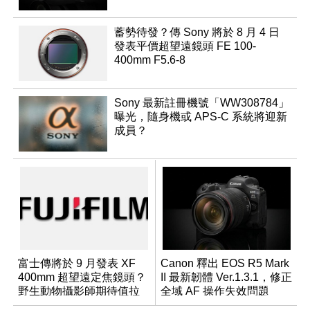
蓄勢待發？傳 Sony 將於 8 月 4 日
發表平價超望遠鏡頭 FE 100-
400mm F5.6-8
Sony 最新註冊機號「WW308784」
曝光，隨身機或 APS-C 系統將迎新
成員？
富士傳將於 9 月發表 XF
Canon 釋出 EOS R5 Mark
400mm 超望遠定焦鏡頭？
II 最新韌體 Ver.1.3.1，修正
野生動物攝影師期待值拉
全域 AF 操作失效問題
滿