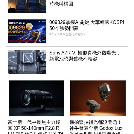
時機與構圖
009829掌握AI關鍵 大華韓國KOSPI
50今強勢開募
PR（大華銀全能行銷方案）
Sony A7R VI 疑似真機外觀曝光，
新電池恐與舊機不相容
富士新一代中長焦主力鏡
橫拍豎拍補光都沒問題！
頭 XF 50-140mm F2.8 R
神牛發表全新 Godox Lux