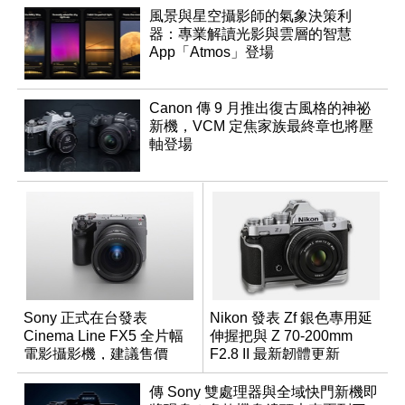
風景與星空攝影師的氣象決策利
器：專業解讀光影與雲層的智慧
App「Atmos」登場
Canon 傳 9 月推出復古風格的神祕
新機，VCM 定焦家族最終章也將壓
軸登場
Sony 正式在台發表
Nikon 發表 Zf 銀色專用延
Cinema Line FX5 全片幅
伸握把與 Z 70-200mm
電影攝影機，建議售價
F2.8 II 最新韌體更新
NT$144,980
傳 Sony 雙處理器與全域快門新機即