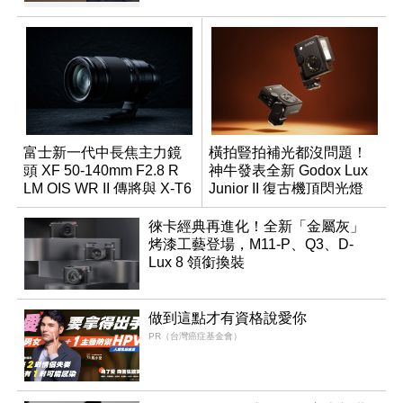
富士新一代中長焦主力鏡
橫拍豎拍補光都沒問題！
頭 XF 50-140mm F2.8 R
神牛發表全新 Godox Lux
LM OIS WR II 傳將與 X-T6
Junior II 復古機頂閃光燈
同步亮相
徠卡經典再進化！全新「金屬灰」
烤漆工藝登場，M11-P、Q3、D-
Lux 8 領銜換裝
做到這點才有資格說愛你
PR（台灣癌症基金會）