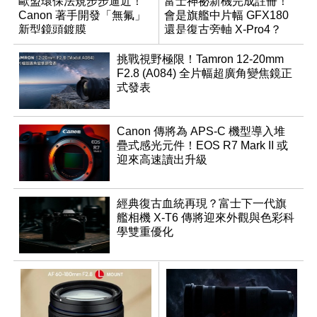
歐盟環保法規步步逼近！
富士神祕新機完成註冊！
Canon 著手開發「無氟」
會是旗艦中片幅 GFX180
新型鏡頭鍍膜
還是復古旁軸 X-Pro4？
挑戰視野極限！Tamron 12-20mm
F2.8 (A084) 全片幅超廣角變焦鏡正
式發表
Canon 傳將為 APS-C 機型導入堆
疊式感光元件！EOS R7 Mark II 或
迎來高速讀出升級
經典復古血統再現？富士下一代旗
艦相機 X-T6 傳將迎來外觀與色彩科
學雙重優化