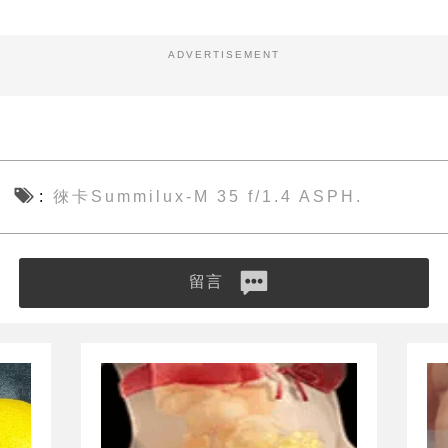
ADVERTISEMENT
徠卡Summilux-M 35 f/1.4 ASPH.
留言