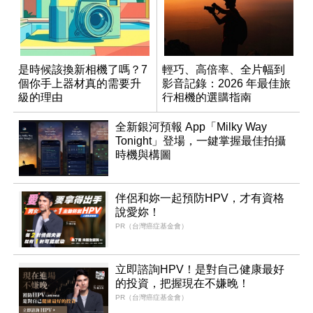
是時候該換新相機了嗎？7
輕巧、高倍率、全片幅到
個你手上器材真的需要升
影音記錄：2026 年最佳旅
級的理由
行相機的選購指南
全新銀河預報 App「Milky Way
Tonight」登場，一鍵掌握最佳拍攝
時機與構圖
伴侶和妳一起預防HPV，才有資格
說愛妳！
PR（台灣癌症基金會）
立即諮詢HPV！是對自己健康最好
的投資，把握現在不嫌晚！
PR（台灣癌症基金會）