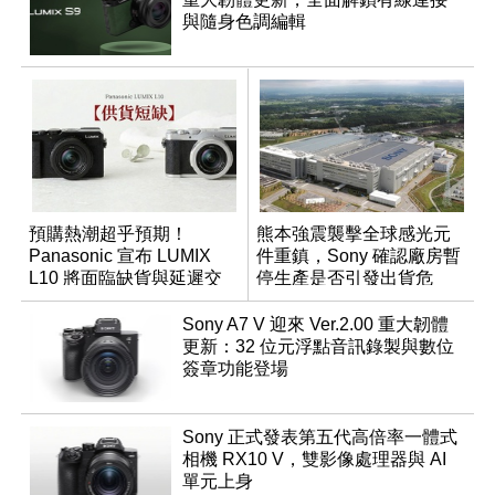
與隨身色調編輯
預購熱潮超乎預期！
熊本強震襲擊全球感光元
Panasonic 宣布 LUMIX
件重鎮，Sony 確認廠房暫
L10 將面臨缺貨與延遲交
停生產是否引發出貨危
貨時間
機？
Sony A7 V 迎來 Ver.2.00 重大韌體
更新：32 位元浮點音訊錄製與數位
簽章功能登場
Sony 正式發表第五代高倍率一體式
相機 RX10 V，雙影像處理器與 AI
單元上身