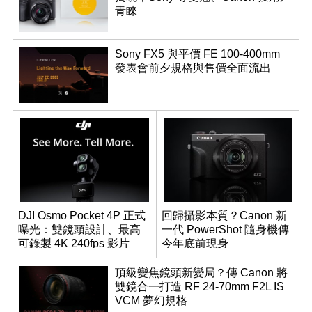
青睞
Sony FX5 與平價 FE 100-400mm
發表會前夕規格與售價全面流出
DJI Osmo Pocket 4P 正式
回歸攝影本質？Canon 新
曝光：雙鏡頭設計、最高
一代 PowerShot 隨身機傳
可錄製 4K 240fps 影片
今年底前現身
頂級變焦鏡頭新變局？傳 Canon 將
雙鏡合一打造 RF 24-70mm F2L IS
VCM 夢幻規格