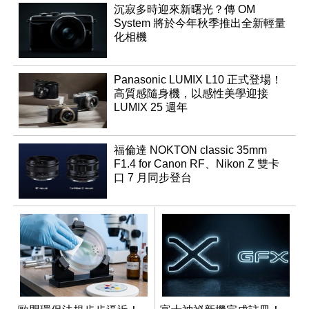
沉寂多時迎來新曙光？傳 OM
System 將於今年秋季推出全新輕量
化相機
Panasonic LUMIX L10 正式登場！
高質感隨身機，以感性美學迎接
LUMIX 25 週年
福倫達 NOKTON classic 35mm
F1.4 for Canon RF、Nikon Z 雙卡
口 7 月同步登台