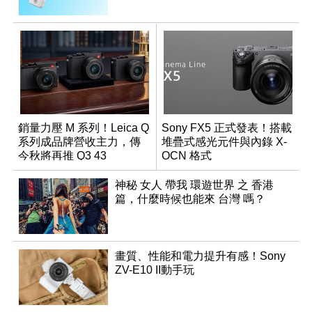
銷量力壓 M 系列！Leica Q
Sony FX5 正式發表！搭載
系列成品牌營收主力，傳
堆疊式感光元件與內錄 X-
今秋將再推 Q3 43
OCN 格式
Monochrom
神秘 女人 帶我 環遊世界 之 香港
篇，什麼時候也能來 台灣 嗎？
畫質、性能和電力提升有感！Sony
ZV-E10 II動手玩