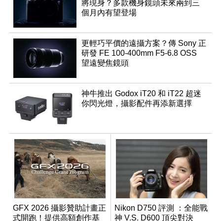
將現身？多款機身鏡頭未來兩到三
個月內有望登場
更輕巧平價的遠攝方案？傳 Sony 正
研發 FE 100-400mm F5-6.8 OSS
望遠變焦鏡頭
神牛推出 Godox iT20 和 iT22 超迷
你閃光燈，攝影配件再添新選擇
GFX 2026 攝影贊助計畫正
Nikon D750 評測 ：全能戰
式開跑！提供高額創作基
神 V.S. D600 頂尖對決