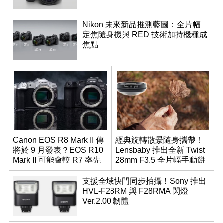
Nikon 未來新品推測藍圖：全片幅
定焦隨身機與 RED 技術加持機種成
焦點
Canon EOS R8 Mark II 傳
經典旋轉散景隨身攜帶！
將於 9 月發表？EOS R10
Lensbaby 推出全新 Twist
Mark II 可能會較 R7 率先
28mm F3.5 全片幅手動餅
推出
乾鏡
支援全域快門同步拍攝！Sony 推出
HVL-F28RM 與 F28RMA 閃燈
Ver.2.00 韌體