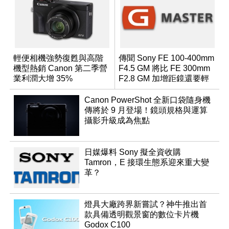
輕便相機強勢復甦與高階
傳聞 Sony FE 100-400mm
機型熱銷 Canon 第二季營
F4.5 GM 將比 FE 300mm
業利潤大增 35%
F2.8 GM 加增距鏡還要輕
巧？
Canon PowerShot 全新口袋隨身機
傳將於 9 月登場！鏡頭規格與運算
攝影升級成為焦點
日媒爆料 Sony 擬全資收購
Tamron，E 接環生態系迎來重大變
革？
燈具大廠跨界新嘗試？神牛推出首
款具備透明觀景窗的數位卡片機
Godox C100