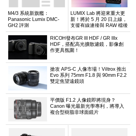
M4/3 系統新旗艦：
LUMIX Lab 將迎來重大更
Panasonic Lumix DMC-
新！將於 5 月 20 日上線，
GH2 評測
支援有線連接與 RAW 檔後
製
RICOH發布GR III HDF / GR IIIx
HDF，搭配高光擴散濾鏡，影像創
作更具氛圍！
搶攻 APS-C 人像市場！Viltrox 推出
Evo 系列 75mm F1.8 與 90mm F2.2
雙定焦望遠鏡頭
平價版 F1.2 人像鏡即將現身？
Canon 曝光最新光學專利，將導入
複合型樹脂非球面鏡片