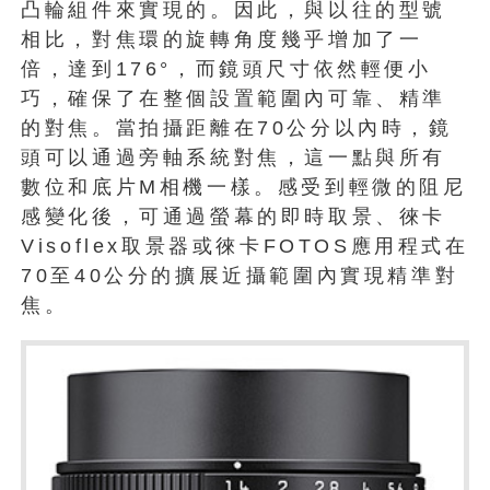
凸輪組件來實現的。因此，與以往的型號
相比，對焦環的旋轉角度幾乎增加了一
倍，達到176°，而鏡頭尺寸依然輕便小
巧，確保了在整個設置範圍內可靠、精準
的對焦。當拍攝距離在70公分以內時，鏡
頭可以通過旁軸系統對焦，這一點與所有
數位和底片M相機一樣。感受到輕微的阻尼
感變化後，可通過螢幕的即時取景、徠卡
Visoflex取景器或徠卡FOTOS應用程式在
70至40公分的擴展近攝範圍內實現精準對
焦。