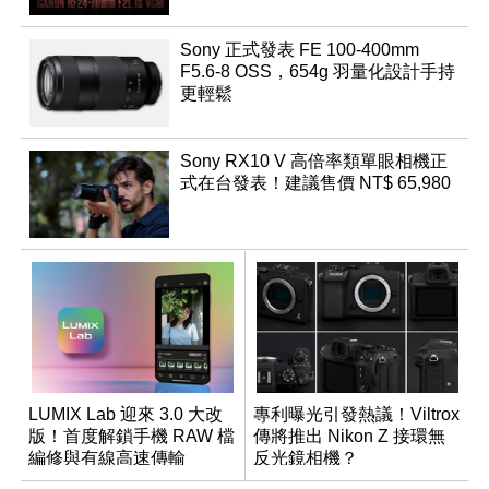
Sony 正式發表 FE 100-400mm
F5.6-8 OSS，654g 羽量化設計手持
更輕鬆
Sony RX10 V 高倍率類單眼相機正
式在台發表！建議售價 NT$ 65,980
LUMIX Lab 迎來 3.0 大改
專利曝光引發熱議！Viltrox
版！首度解鎖手機 RAW 檔
傳將推出 Nikon Z 接環無
編修與有線高速傳輸
反光鏡相機？