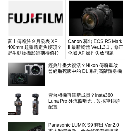
富士傳將於 9 月發表 XF
Canon 釋出 EOS R5 Mark
400mm 超望遠定焦鏡頭？
II 最新韌體 Ver.1.3.1，修正
野生動物攝影師期待值拉
全域 AF 操作失效問題
滿
經典計畫大復活？Nikon 傳將重啟
曾經胎死腹中的 DL 系列高階隨身機
雲台相機再添新成員？Insta360
Luna Pro 外流照曝光，改採單鏡頭
配置
Panasonic LUMIX S9 釋出 Ver.2.0
重大韌體更新，全面解鎖有線連接