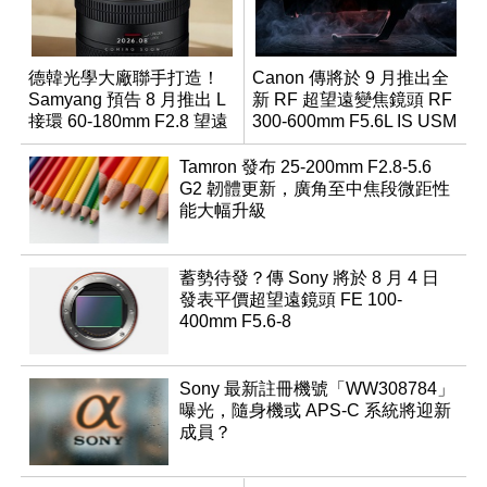
德韓光學大廠聯手打造！
Canon 傳將於 9 月推出全
Samyang 預告 8 月推出 L
新 RF 超望遠變焦鏡頭 RF
接環 60-180mm F2.8 望遠
300-600mm F5.6L IS USM
變焦鏡
Tamron 發布 25-200mm F2.8-5.6
G2 韌體更新，廣角至中焦段微距性
能大幅升級
蓄勢待發？傳 Sony 將於 8 月 4 日
發表平價超望遠鏡頭 FE 100-
400mm F5.6-8
Sony 最新註冊機號「WW308784」
曝光，隨身機或 APS-C 系統將迎新
成員？