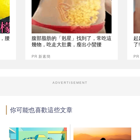
，腰
腹部脂肪的「剋星」找到了，常吃這
起
幾物，吃走大肚囊，瘦出小蠻腰
了
PR 新素簡
PR
ADVERTISEMENT
你可能也喜歡這些文章