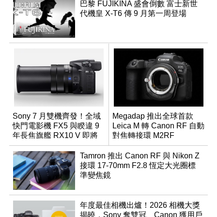
巴黎 FUJIKINA 盛會倒數 富士新世
代機皇 X-T6 傳 9 月第一周登場
Sony 7 月雙機齊發！全域
Megadap 推出全球首款
快門電影機 FX5 與睽違 9
Leica M 轉 Canon RF 自動
年長焦旗艦 RX10 V 即將
對焦轉接環 M2RF
登場
Tamron 推出 Canon RF 與 Nikon Z
接環 17-70mm F2.8 恆定大光圈標
準變焦鏡
年度最佳相機出爐！2026 相機大獎
揭曉，Sony 奪雙冠、Canon 獲用戶