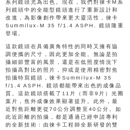
系列鏡頭尤為出色。現在，我們對徠卡M系
列鏡頭中的全能型鏡頭進行了重新設計和
改進，為影像創作帶來更大靈活性，徠卡
Summilux-M 35 f/1.4 ASPH. 鏡頭隆重
登場。
這款鏡頭在具備廣角特性的同時又擁有協
調便攜的尺寸，因此更加全能。無論是拍
攝細節豐富的風景，還是在低照度情況下
拍攝高對比的照片，抑或是使用精密對焦
拍攝特寫鏡頭，徠卡Summilux-M 35
f/1.4 ASPH. 鏡頭都能帶來出色的成像品
質。這款鏡頭搭載了11片（而非9片）光圈
葉片，焦外成像效果顯著提升。此外，最
近對焦距離更從70公分調整至40公分。如
此近距離的拍攝，都是通過已經申請專利
的全新技術：由徠卡工程師全新研發的雙