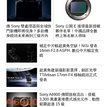
傳 Sony 雙處理器與全域快
Sony 公開 E 接環最新授權
門新機即將現身？多款機
夥伴名單！中國品牌全數
身鏡頭未來兩到三個月內
榜上無名耐人尋味
有望登場
補足中片幅超廣角空缺！NiSi 發表
16mm F2.8 ASPH. 數位中片幅定焦
鏡
超廣角建築攝影新選擇，銘匠光學
TTArtisan 17mm F4 移軸鏡頭正式
發表
Sony A6900 傳聞規格流出：搭載
3,300 萬畫素堆疊式感光元件，動態
範圍超過 15 級