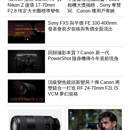
Nikon Z 接環 17-70mm
相機大獎揭曉，Sony 奪雙
F2.8 恆定大光圈標準變焦
冠、Canon 獲用戶青睞
鏡
Sony FX5 與平價 FE 100-400mm
發表會前夕規格與售價全面流出
回歸攝影本質？Canon 新一代
PowerShot 隨身機傳今年底前現身
頂級變焦鏡頭新變局？傳 Canon 將
雙鏡合一打造 RF 24-70mm F2L IS
VCM 夢幻規格