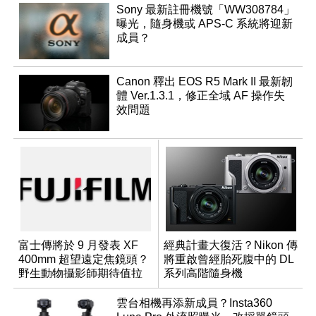
Sony 最新註冊機號「WW308784」
曝光，隨身機或 APS-C 系統將迎新
成員？
Canon 釋出 EOS R5 Mark II 最新韌
體 Ver.1.3.1，修正全域 AF 操作失
效問題
富士傳將於 9 月發表 XF
經典計畫大復活？Nikon 傳
400mm 超望遠定焦鏡頭？
將重啟曾經胎死腹中的 DL
野生動物攝影師期待值拉
系列高階隨身機
滿
雲台相機再添新成員？Insta360