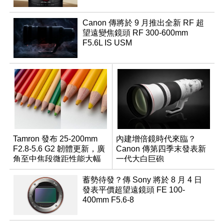
Canon 傳將於 9 月推出全新 RF 超
望遠變焦鏡頭 RF 300-600mm
F5.6L IS USM
Tamron 發布 25-200mm
內建增倍鏡時代來臨？
F2.8-5.6 G2 韌體更新，廣
Canon 傳第四季末發表新
角至中焦段微距性能大幅
一代大白巨砲
升級
蓄勢待發？傳 Sony 將於 8 月 4 日
發表平價超望遠鏡頭 FE 100-
400mm F5.6-8