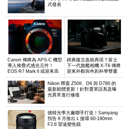
式發表
Canon 傳將為 APS-C 機型
經典復古血統再現？富士
導入堆疊式感光元件！
下一代旗艦相機 X-T6 傳將
EOS R7 Mark II 或迎來高
迎來外觀與色彩科學雙重
速讀出升級
優化
Nikon 釋蓋 Z50II、D6 與 D780 的
最新韌體更新！針對選單語系及曝
光異常進行修復
德韓光學大廠聯手打造！Samyang
預告 8 月推出 L 接環 60-180mm
F2.8 望遠變焦鏡