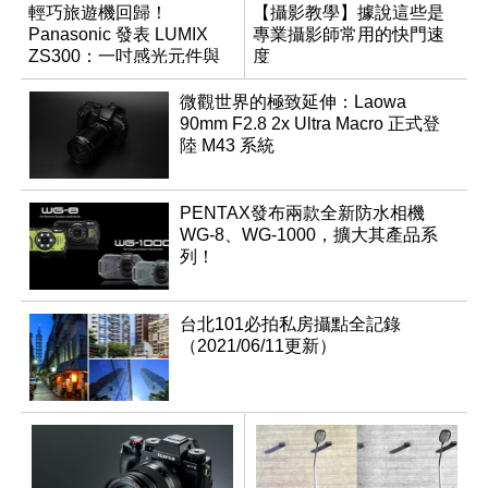
輕巧旅遊機回歸！
【攝影教學】據說這些是
Panasonic 發表 LUMIX
專業攝影師常用的快門速
ZS300：一吋感光元件與
度
15 倍光學變焦
微觀世界的極致延伸：Laowa
90mm F2.8 2x Ultra Macro 正式登
陸 M43 系統
PENTAX發布兩款全新防水相機
WG-8、WG-1000，擴大其產品系
列！
台北101必拍私房攝點全記錄
（2021/06/11更新）