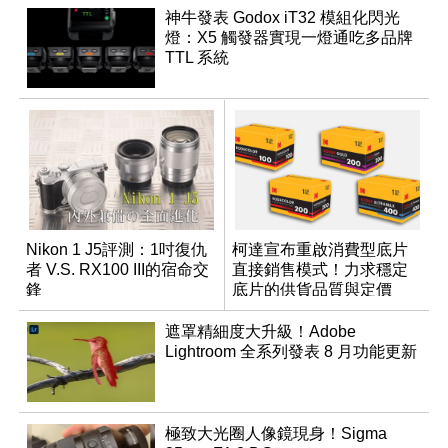
神牛發表 Godox iT32 模組化閃光
燈：X5 觸發器實現一燈通吃多品牌
TTL 系統
Nikon 1 J5評測：1吋復仇
柯達宣布重啟消費型底片
者 V.S. RX100 III的宿命交
直接銷售模式！力求穩定
鋒
底片的供貨品質與定價
遮罩精細度大升級！Adobe
Lightroom 全系列發表 8 月功能更新
極致大光圈人像鏡現身！Sigma