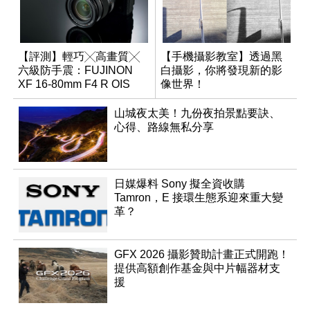
【評測】輕巧╳高畫質╳
【手機攝影教室】透過黑
六級防手震：FUJINON
白攝影，你將發現新的影
XF 16-80mm F4 R OIS
像世界！
WR
山城夜太美！九份夜拍景點要訣、
心得、路線無私分享
日媒爆料 Sony 擬全資收購
Tamron，E 接環生態系迎來重大變
革？
GFX 2026 攝影贊助計畫正式開跑！
提供高額創作基金與中片幅器材支
援