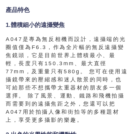
產品特色
1.體積細小的遠攝變焦
A047是專為無反相機而設計，遠攝端的光
圈值僅為F6.3，作為全片幅的無反遠攝變
焦鏡頭，它是目前世界上體積最小、最
輕，長度只有150.3mm、最大直徑
77mm，及重量只有580g。 您可在使用遠
攝鏡帶來的壓縮感和迷人散景的同時，也
可給那些不想攜帶太重器材的朋友多一個
選擇。 除了風景、運動、鐵路和飛機拍攝
而需要到的遠攝焦距之外，您還可以把
A047用於拍攝人像和街拍等的多種題材
上，享受更多攝影的樂趣。