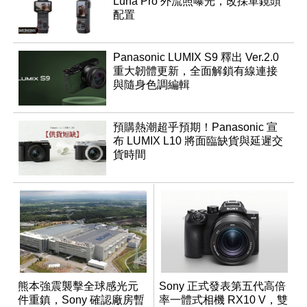
Luna Pro 外流照曝光，改採單鏡頭
配置
Panasonic LUMIX S9 釋出 Ver.2.0
重大韌體更新，全面解鎖有線連接
與隨身色調編輯
預購熱潮超乎預期！Panasonic 宣
布 LUMIX L10 將面臨缺貨與延遲交
貨時間
熊本強震襲擊全球感光元
Sony 正式發表第五代高倍
件重鎮，Sony 確認廠房暫
率一體式相機 RX10 V，雙