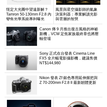
恆定大光圈中望遠新解？
風景與星空攝影師的氣象
Tamron 50-130mm F2.8 內
決策利器：專業解讀光影
變焦光學系統專利曝光
與雲層的智慧
App「Atmos」登場
Canon 傳 9 月推出復古風格的神祕
新機，VCM 定焦家族最終章也將壓
軸登場
Sony 正式在台發表 Cinema Line
FX5 全片幅電影攝影機，建議售價
NT$144,980
Nikon 發表 Zf 銀色專用延伸握把與
Z 70-200mm F2.8 II 最新韌體更新