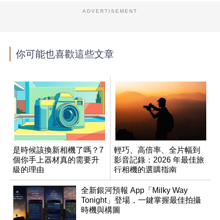
ADVERTISEMENT
你可能也喜歡這些文章
是時候該換新相機了嗎？7
輕巧、高倍率、全片幅到
個你手上器材真的需要升
影音記錄：2026 年最佳旅
級的理由
行相機的選購指南
全新銀河預報 App「Milky Way
Tonight」登場，一鍵掌握最佳拍攝
時機與構圖