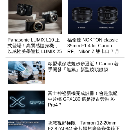
Panasonic LUMIX L10 正
福倫達 NOKTON classic
式登場！高質感隨身機，
35mm F1.4 for Canon
以感性美學迎接 LUMIX 25
RF、Nikon Z 雙卡口 7 月
週年
同步登台
歐盟環保法規步步逼近！Canon 著
手開發「無氟」新型鏡頭鍍膜
富士神祕新機完成註冊！會是旗艦
中片幅 GFX180 還是復古旁軸 X-
Pro4？
挑戰視野極限！Tamron 12-20mm
F2.8 (A084) 全片幅超廣角變焦鏡正