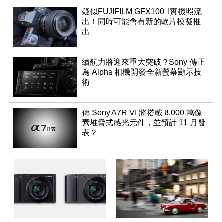
種？
疑似FUJIFILM GFX100 II實機照流
出！同時可能會有新的軟片模擬推
出
續航力將迎來重大突破？Sony 傳正
為 Alpha 相機開發全新螢幕顯示技
術
傳 Sony A7R VI 將搭載 8,000 萬像
素堆疊式感光元件，並預計 11 月發
表？