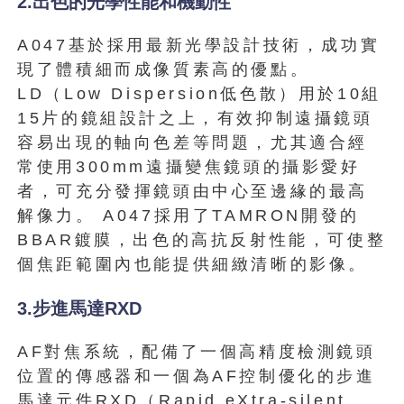
2.出色的光學性能和機動性
A047基於採用最新光學設計技術，成功實
現了體積細而成像質素高的優點。
LD（Low Dispersion低色散）用於10組
15片的鏡組設計之上，有效抑制遠攝鏡頭
容易出現的軸向色差等問題，尤其適合經
常使用300mm遠攝變焦鏡頭的攝影愛好
者，可充分發揮鏡頭由中心至邊緣的最高
解像力。 A047採用了TAMRON開發的
BBAR鍍膜，出色的高抗反射性能，可使整
個焦距範圍內也能提供細緻清晰的影像。
3.步進馬達RXD
AF對焦系統，配備了一個高精度檢測鏡頭
位置的傳感器和一個為AF控制優化的步進
馬達元件RXD（Rapid eXtra-silent