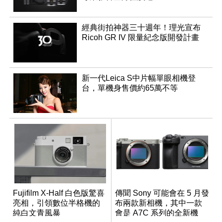
經典街拍神器三十週年！理光宣布
Ricoh GR IV 限量紀念版開發計畫
新一代Leica S中片幅單眼相機登
台，單機身售價約65萬不等
Fujifilm X-Half 白色版驚喜
傳聞 Sony 可能會在 5 月發
亮相，引領數位半格機的
布兩款新相機，其中一款
純白文青風暴
會是 A7C 系列的全新機