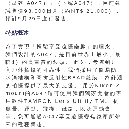
（型號 A047）」（下稱A047），目前建
議售價93,000日圓（約NT$ 21,000），
預計9月29日進行發售。
特點概述
為了實現「輕鬆享受遠攝樂趣」的理念，
我們設計的A047，是目前世界上最小、最
輕1）的高畫質的鏡頭。 此外，考慮到戶
內戶外拍攝的可靠性，我們採用了簡易防
水滴結構和高抗反射性BBAR鍍膜，為舒適
的拍攝提供了最大的支援。 用於Nikon Z-
mount的A047還可使用我們獨家開發的專
用軟件TAMRON Lens Utility TM。 從
風景、運動、飛機、鐵路，以及運動會
等，您可通過A047享受遠攝變焦鏡頭所帶
來的種種樂趣。