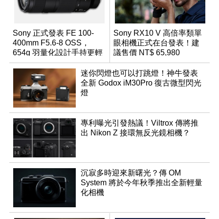
Sony 正式發表 FE 100-
Sony RX10 V 高倍率類單
400mm F5.6-8 OSS，
眼相機正式在台發表！建
654g 羽量化設計手持更輕
議售價 NT$ 65,980
鬆
迷你閃燈也可以打跳燈！神牛發表
全新 Godox iM30Pro 復古微型閃光
燈
專利曝光引發熱議！Viltrox 傳將推
出 Nikon Z 接環無反光鏡相機？
沉寂多時迎來新曙光？傳 OM
System 將於今年秋季推出全新輕量
化相機