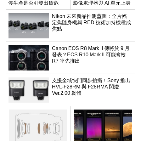
停生產是否引發出貨危
影像處理器與 AI 單元上身
機？
Nikon 未來新品推測藍圖：全片幅
定焦隨身機與 RED 技術加持機種成
焦點
Canon EOS R8 Mark II 傳將於 9 月
發表？EOS R10 Mark II 可能會較
R7 率先推出
支援全域快門同步拍攝！Sony 推出
HVL-F28RM 與 F28RMA 閃燈
Ver.2.00 韌體