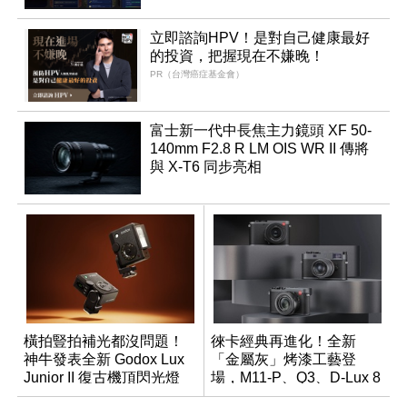
立即諮詢HPV！是對自己健康最好
的投資，把握現在不嫌晚！
PR（台灣癌症基金會）
富士新一代中長焦主力鏡頭 XF 50-
140mm F2.8 R LM OIS WR II 傳將
與 X-T6 同步亮相
橫拍豎拍補光都沒問題！
徠卡經典再進化！全新
神牛發表全新 Godox Lux
「金屬灰」烤漆工藝登
Junior II 復古機頂閃光燈
場，M11-P、Q3、D-Lux 8
領銜換裝