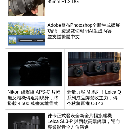
85mm F1.2 DG
Adobe發布Photoshop全新生成擴展
功能！透過裁切就能AI生成內容，
並支援繁體中文
Nikon 旗艦級 APS-C 片幅
銷量力壓 M 系列！Leica Q
無反相機傳近期現身，將
系列成品牌營收主力，傳
搭載 4,500 萬畫素堆疊式
今秋將再推 Q3 43
感光元件？
Monochrom
徠卡正式發表全新全片幅旗艦機
Leica SL3-P 與兩款高階鏡頭，迎向
專業影音全方位演進