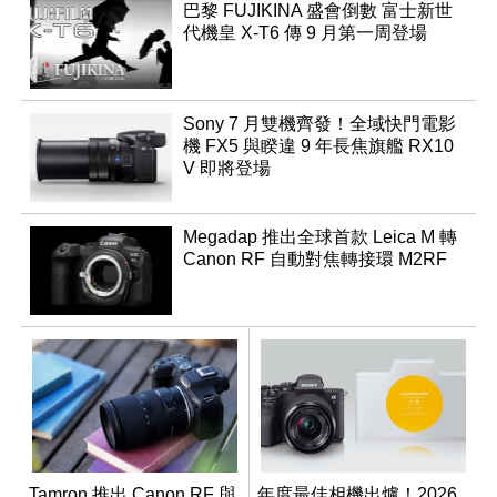
巴黎 FUJIKINA 盛會倒數 富士新世
代機皇 X-T6 傳 9 月第一周登場
Sony 7 月雙機齊發！全域快門電影
機 FX5 與睽違 9 年長焦旗艦 RX10
V 即將登場
Megadap 推出全球首款 Leica M 轉
Canon RF 自動對焦轉接環 M2RF
Tamron 推出 Canon RF 與
年度最佳相機出爐！2026