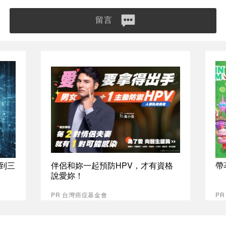
留言
拿到三
伴侶和妳一起預防HPV，才有資格
帶
說愛妳！
PR 台灣癌症基金會
PR