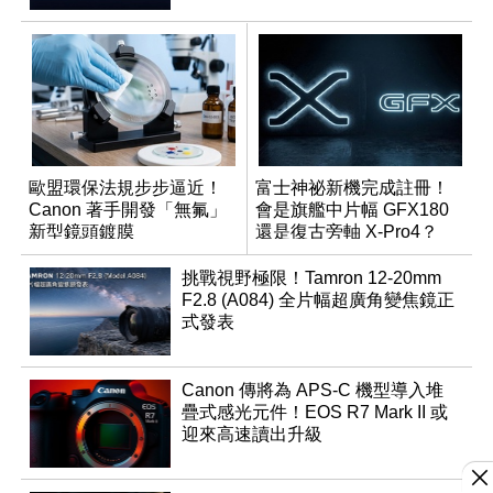
歐盟環保法規步步逼近！
富士神祕新機完成註冊！
Canon 著手開發「無氟」
會是旗艦中片幅 GFX180
新型鏡頭鍍膜
還是復古旁軸 X-Pro4？
挑戰視野極限！Tamron 12-20mm
F2.8 (A084) 全片幅超廣角變焦鏡正
式發表
Canon 傳將為 APS-C 機型導入堆
疊式感光元件！EOS R7 Mark II 或
迎來高速讀出升級