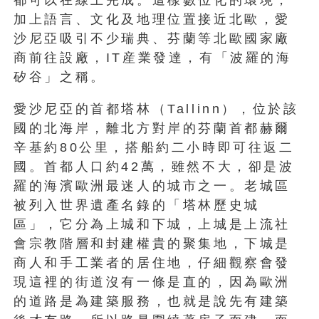
加上語言、文化及地理位置接近北歐，愛
沙尼亞吸引不少瑞典、芬蘭等北歐國家廠
商前往設廠，IT産業發達，有「波羅的海
矽谷」之稱。
愛沙尼亞的首都塔林（Tallinn），位於該
國的北海岸，離北方對岸的芬蘭首都赫爾
辛基約80公里，搭船約二小時即可往返二
國。首都人口約42萬，雖然不大，卻是波
羅的海濱歐洲最迷人的城市之一。老城區
被列入世界遺產名錄的「塔林歷史城
區」，它分為上城和下城，上城是上流社
會宗教階層和封建權貴的聚集地，下城是
商人和手工業者的居住地，仔細觀察會發
現這裡的街道沒有一條是直的，因為歐洲
的道路是為建築服務，也就是說先有建築