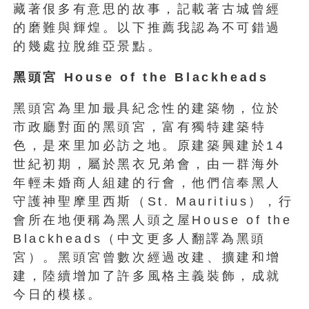
藏著佷多有意思的故事，記載著古城曾經
的磨難與輝煌。以下推薦我認為不可錯過
的幾處拉脫維亞景點。
黑頭宮 House of the Blackheads
黑頭宮為里加最具紀念性的建築物，位於
市政廳對面的黑頭宮，富有獨特建築特
色，是來里加必訪之地。原建築興建於14
世紀初期，屬於黑衣兄弟會，由一群海外
年輕未婚商人組建的行會，他們信奉黑人
守護神聖摩里西斯（St. Mauritius），行
會所在地便稱為黑人頭之屋House of the
Blackheads（中文更多人翻譯為黑頭
宮）。黑頭宮曾數次經過改建、擴建和增
建，陸續增加了許多風格主義裝飾，成就
今日的模樣。