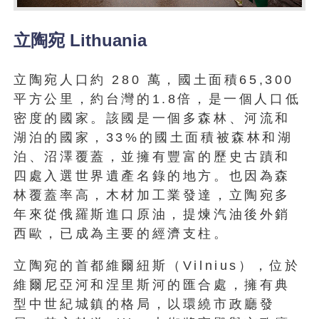
立陶宛 Lithuania
立陶宛人口約 280 萬，國土面積65,300
平方公里，約台灣的1.8倍，是一個人口低
密度的國家。該國是一個多森林、河流和
湖泊的國家，33%的國土面積被森林和湖
泊、沼澤覆蓋，並擁有豐富的歷史古蹟和
四處入選世界遺產名錄的地方。也因為森
林覆蓋率高，木材加工業發達，立陶宛多
年來從俄羅斯進口原油，提煉汽油後外銷
西歐，已成為主要的經濟支柱。
立陶宛的首都維爾紐斯（Vilnius），位於
維爾尼亞河和涅里斯河的匯合處，擁有典
型中世紀城鎮的格局，以環繞市政廳發