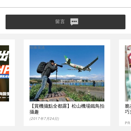
留言
拍攝技法
【賞機攝點全都露】松山機場鐵鳥拍
脆
攝趣
巧
(2017年7月24日)
P