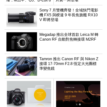
場，M11-P、Q3、D-Lux 8
月第一周登場
領銜換裝
Sony 7 月雙機齊發！全域快門電影
機 FX5 與睽違 9 年長焦旗艦 RX10
V 即將登場
Megadap 推出全球首款 Leica M 轉
Canon RF 自動對焦轉接環 M2RF
Tamron 推出 Canon RF 與 Nikon Z
接環 17-70mm F2.8 恆定大光圈標
準變焦鏡