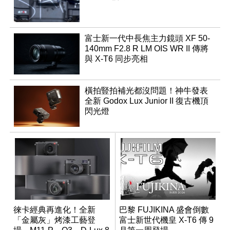
富士新一代中長焦主力鏡頭 XF 50-
140mm F2.8 R LM OIS WR II 傳將
與 X-T6 同步亮相
橫拍豎拍補光都沒問題！神牛發表
全新 Godox Lux Junior II 復古機頂
閃光燈
徠卡經典再進化！全新
巴黎 FUJIKINA 盛會倒數
「金屬灰」烤漆工藝登
富士新世代機皇 X-T6 傳 9