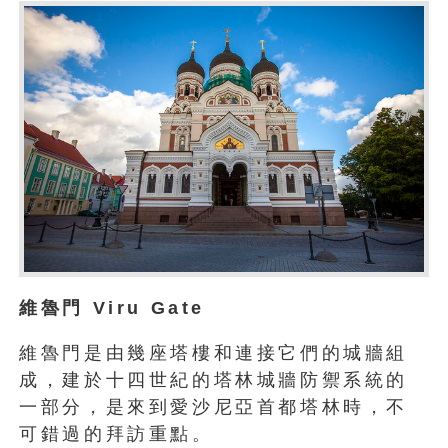
維魯門 Viru Gate
維魯門是由幾座塔樓和連接它們的城牆組
成，建於十四世紀的塔林城牆防禦系統的
一部分，是來到愛沙尼亞首都塔林時，不
可錯過的拜訪重點。