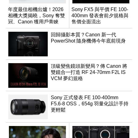
年度最佳相機出爐！2026
Sony FX5 與平價 FE 100-
相機大獎揭曉，Sony 奪雙
400mm 發表會前夕規格與
冠、Canon 獲用戶青睞
售價全面流出
回歸攝影本質？Canon 新一代
PowerShot 隨身機傳今年底前現身
頂級變焦鏡頭新變局？傳 Canon 將
雙鏡合一打造 RF 24-70mm F2L IS
VCM 夢幻規格
Sony 正式發表 FE 100-400mm
F5.6-8 OSS，654g 羽量化設計手持
更輕鬆