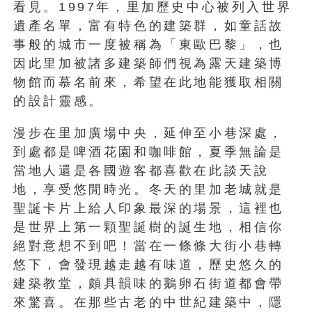
看見。1997年，里加歷史中心被列入世界
遺產名單，富有特色的建築群，如童話故
事般的城市一度被稱為「東歐巴黎」，也
因此里加被諸多建築師們視為露天建築博
物館而慕名前來，希望在此地能獲取相關
的設計靈感。
漫步在里加廣場中央，延伸至小巷深處，
到處都是啤酒花園和咖啡館，夏季無論是
當地人還是各國遊客都喜歡在此談天說
地，享受悠閒時光。冬天的里加老城就是
聖誕卡片上給人印象最深的場景，這裡也
是世界上第一顆聖誕樹的誕生地，相信你
絕對意想不到吧！當在一條條大街小巷轉
悠下，會發現越走越有味道，歷史悠久的
建築教堂，頗具韻味的鵝卵石街道都會帶
來驚喜。在那些古老的中世紀建築中，隱