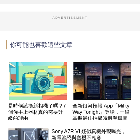
ADVERTISEMENT
你可能也喜歡這些文章
是時候該換新相機了嗎？7
全新銀河預報 App「Milky
個你手上器材真的需要升
Way Tonight」登場，一鍵
級的理由
掌握最佳拍攝時機與構圖
Sony A7R VI 疑似真機外觀曝光，
新電池恐與舊機不相容