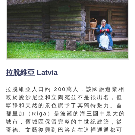
拉脫維亞 Latvia
拉脫維亞人口約 200萬人，該國旅遊業相
較於愛沙尼亞和立陶宛並不是很出名，但
寧靜和天然的景色賦予了其獨特魅力。首
都里加（Riga）是波羅的海三國中最大的
城市，舊城區保留完整的中世紀建築，從
哥德、文藝復興到巴洛克在這裡通通都可