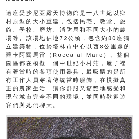
這座愛沙尼亞露天博物館是十八世紀以鄉
村原型的大小重建，包括民宅、教堂、旅
館、學校、磨坊、消防局和不同大小的農
場等。該場地佔地72公頃，包含約80座獨
立建築物，位於塔林市中心以西8公里處的
羅卡阿爾馬雷（Rocca al Mare）。整個
園區都在模擬一個中世紀小村莊，屋子裡
有著當時的各項使用器具，最吸睛的是所
有工作人員穿著傳統當時服飾，在模擬真
正的農家生活，讓你舒服又驚艷地感受和
現代城市完全不同的環境，並同時歡迎遊
客們與她們聊天。