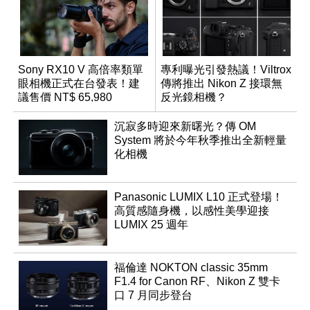
Sony RX10 V 高倍率類單
專利曝光引發熱議！Viltrox
眼相機正式在台發表！建
傳將推出 Nikon Z 接環無
議售價 NT$ 65,980
反光鏡相機？
沉寂多時迎來新曙光？傳 OM
System 將於今年秋季推出全新輕量
化相機
Panasonic LUMIX L10 正式登場！
高質感隨身機，以感性美學迎接
LUMIX 25 週年
福倫達 NOKTON classic 35mm
F1.4 for Canon RF、Nikon Z 雙卡
口 7 月同步登台