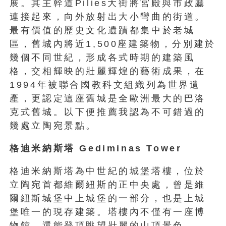
展。其主幹道Pilies大街將宮殿與市政廳
連接起來，向外放射出大小彎曲的街道。
最有價值的歷史文化遺蹟都集中於老城
區，舊城內將近1,500座建築物，分別建於
幾個不同世紀，形成各式時期的建築風
格，交相輝映的壯麗輝煌的藝術成果，在
1994年被聯合國教科文組織列為世界遺
產，更認定這座舊城是全歐洲最大的巴洛
克式舊城。以下便推薦我認為不可錯過的
幾處立陶宛景點。
格迪米納斯塔 Gediminas Tower
格迪米納斯塔為中世紀的城堡塔樓，位於
立陶宛首都維爾紐斯的正中央處，曾是維
爾紐斯城堡中上城堡的一部分，也是上城
堡唯一的現存建築。塔樓內不僅有一座博
物館，還能登頂眺望壯麗的山頂景色。