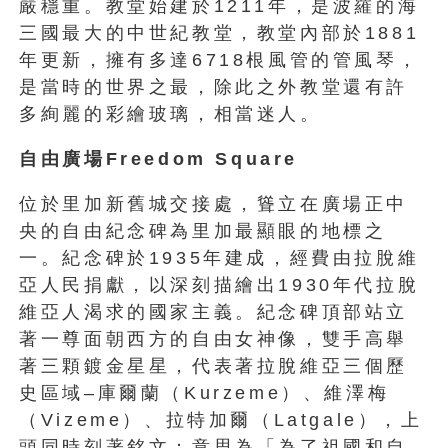
嚴穩重。教堂始建於1211年，是波羅的海
三國最大的中世紀教堂，教堂內部於1881
年更新，擁有多達6718根風管的管風琴，
是當時的世界之最，除此之外教堂還有許
多絢麗的彩繪玻璃，相當迷人。
自由廣場Freedom Square
位於里加新舊城交接處，聳立在廣場正中
央的自由紀念碑為里加最顯眼的地標之
一。紀念碑於1935年建成，經費由拉脫維
亞人民捐獻，以深刻描繪出1930年代拉脫
維亞人渴求的國家主義。紀念碑頂部站立
著一尊面朝西方的自由女神像，雙手高舉
著三顆鍍金星星，代表著拉脫維亞三個歷
史區域–庫爾蘭（Kurzeme）、維澤梅
（Vizeme）、拉特加爾（Latgale），上
頭同時刻著銘文：意思為「為了祖國和自