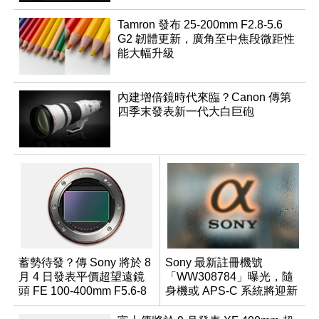
Tamron 發布 25-200mm F2.8-5.6
G2 韌體更新，廣角至中焦段微距性
能大幅升級
內建增倍鏡時代來臨？Canon 傳第
四季末發表新一代大白巨砲
蓄勢待發？傳 Sony 將於 8
Sony 最新註冊機號
月 4 日發表平價超望遠鏡
「WW308784」曝光，隨
頭 FE 100-400mm F5.6-8
身機或 APS-C 系統將迎新
成員？