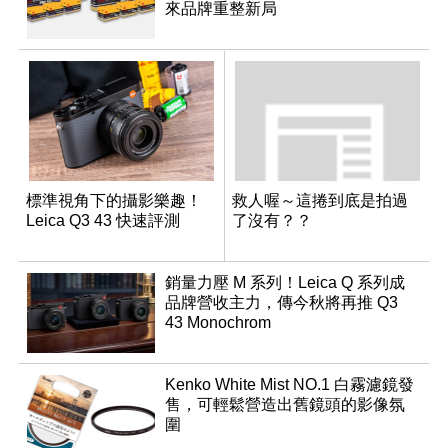
來品牌重整新局
標準視角下的攝影樂趣！
救人喔～這捲到底是拍過
Leica Q3 43 快速評測
了沒有？？
銷量力壓 M 系列！Leica Q 系列成
品牌營收主力，傳今秋將再推 Q3
43 Monochrom
Kenko White Mist NO.1 白霧濾鏡發
售，可輕鬆營造出舊鏡頭的影像氛
圍