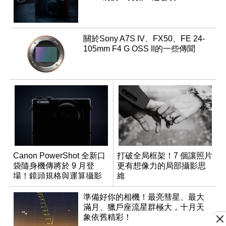
關於Sony A7S IV、FX50、FE 24-
105mm F4 G OSS II的一些傳聞
Canon PowerShot 全新口
打破全局框架！7 個讓照片
袋隨身機傳將於 9 月登
更有想像力的局部攝影思
場！鏡頭規格與運算攝影
維
升級成為焦點
準備好你的相機！最亮彗星、最大
滿月、獵戶座流星群極大，十月天
象依舊精彩！