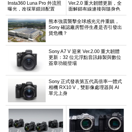
Insta360 Luna Pro 外流照
Ver.2.0 重大韌體更新，全
曝光，改採單鏡頭配置
面解鎖有線連接與隨身色
調編輯
熊本強震襲擊全球感光元件重鎮，
Sony 確認廠房暫停生產是否引發出
貨危機？
Sony A7 V 迎來 Ver.2.00 重大韌體
更新：32 位元浮點音訊錄製與數位
簽章功能登場
Sony 正式發表第五代高倍率一體式
相機 RX10 V，雙影像處理器與 AI
單元上身