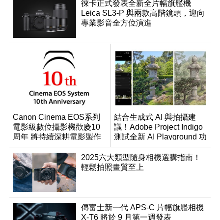
徠卡正式發表全新全片幅旗艦機
Leica SL3-P 與兩款高階鏡頭，迎向
專業影音全方位演進
Canon Cinema EOS系列
結合生成式 AI 與拍攝建
電影級數位攝影機歡慶10
議！Adobe Project Indigo
周年 將持續深耕電影製作
測試全新 AI Playground 功
與產品開發
能
2025六大類型隨身相機選購指南！
輕鬆拍照畫質至上
傳富士新一代 APS-C 片幅旗艦相機
X-T6 將於 9 月第一週發表