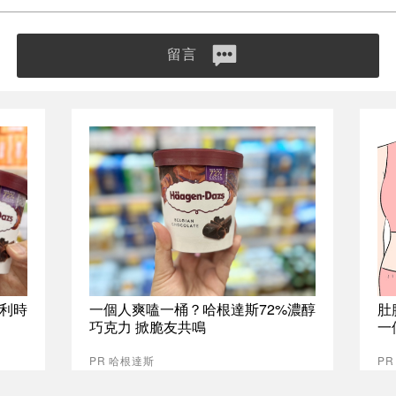
留言
比利時
一個人爽嗑一桶？哈根達斯72%濃醇
肚
巧克力 掀脆友共鳴
一
PR 哈根達斯
PR