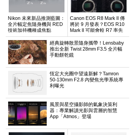
Nikon 未來新品推測藍圖：
Canon EOS R8 Mark II 傳
全片幅定焦隨身機與 RED
將於 9 月發表？EOS R10
技術加持機種成焦點
Mark II 可能會較 R7 率先
推出
經典旋轉散景隨身攜帶！Lensbaby
推出全新 Twist 28mm F3.5 全片幅
手動餅乾鏡
恆定大光圈中望遠新解？Tamron
50-130mm F2.8 內變焦光學系統專
利曝光
風景與星空攝影師的氣象決策利
器：專業解讀光影與雲層的智慧
App「Atmos」登場