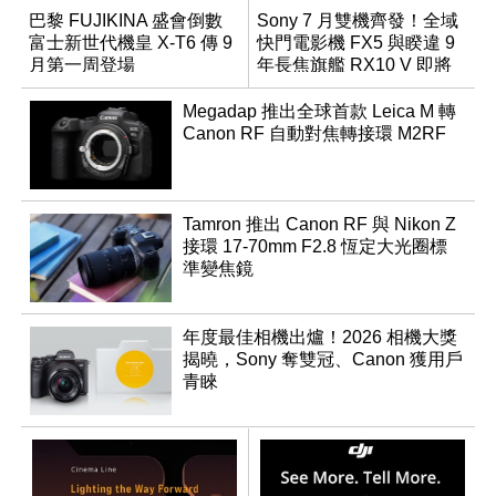
巴黎 FUJIKINA 盛會倒數
Sony 7 月雙機齊發！全域
富士新世代機皇 X-T6 傳 9
快門電影機 FX5 與睽違 9
月第一周登場
年長焦旗艦 RX10 V 即將
登場
Megadap 推出全球首款 Leica M 轉
Canon RF 自動對焦轉接環 M2RF
Tamron 推出 Canon RF 與 Nikon Z
接環 17-70mm F2.8 恆定大光圈標
準變焦鏡
年度最佳相機出爐！2026 相機大獎
揭曉，Sony 奪雙冠、Canon 獲用戶
青睞