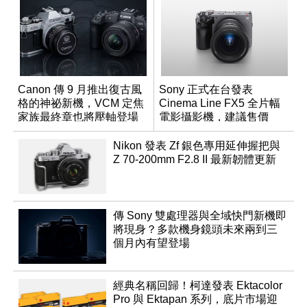
Canon 傳 9 月推出復古風
Sony 正式在台發表
格的神祕新機，VCM 定焦
Cinema Line FX5 全片幅
家族最終章也將壓軸登場
電影攝影機，建議售價
NT$144,980
Nikon 發表 Zf 銀色專用延伸握把與
Z 70-200mm F2.8 II 最新韌體更新
傳 Sony 雙處理器與全域快門新機即
將現身？多款機身鏡頭未來兩到三
個月內有望登場
經典名稱回歸！柯達發表 Ektacolor
Pro 與 Ektapan 系列，底片市場迎