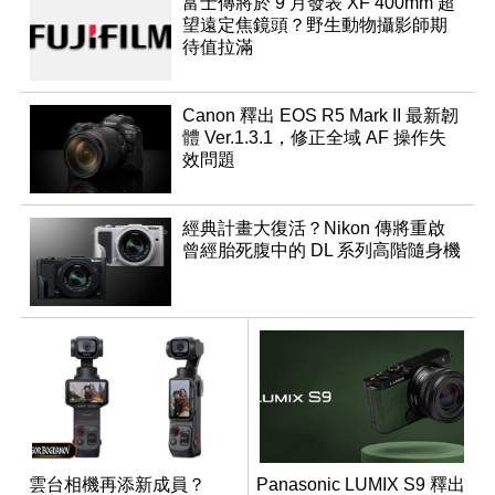
富士傳將於 9 月發表 XF 400mm 超
望遠定焦鏡頭？野生動物攝影師期
待值拉滿
Canon 釋出 EOS R5 Mark II 最新韌
體 Ver.1.3.1，修正全域 AF 操作失
效問題
經典計畫大復活？Nikon 傳將重啟
曾經胎死腹中的 DL 系列高階隨身機
雲台相機再添新成員？
Panasonic LUMIX S9 釋出