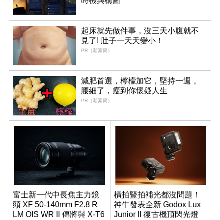
時機與構圖
起床就先做件事，沒三天小腹就不
見了! 肚子一天天變小！
PR（新素簡）
減肥首選，檸檬加它，堅持一週，
腰細了，瘦到你懷疑人生
PR（新素簡）
富士新一代中長焦主力鏡
橫拍豎拍補光都沒問題！
頭 XF 50-140mm F2.8 R
神牛發表全新 Godox Lux
LM OIS WR II 傳將與 X-T6
Junior II 復古機頂閃光燈