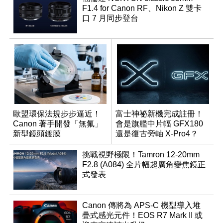
F1.4 for Canon RF、Nikon Z 雙卡
口 7 月同步登台
歐盟環保法規步步逼近！
富士神祕新機完成註冊！
Canon 著手開發「無氟」
會是旗艦中片幅 GFX180
新型鏡頭鍍膜
還是復古旁軸 X-Pro4？
挑戰視野極限！Tamron 12-20mm
F2.8 (A084) 全片幅超廣角變焦鏡正
式發表
Canon 傳將為 APS-C 機型導入堆
疊式感光元件！EOS R7 Mark II 或