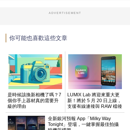
ADVERTISEMENT
你可能也喜歡這些文章
是時候該換新相機了嗎？7
LUMIX Lab 將迎來重大更
個你手上器材真的需要升
新！將於 5 月 20 日上線，
級的理由
支援有線連接與 RAW 檔後
製
全新銀河預報 App「Milky Way
Tonight」登場，一鍵掌握最佳拍攝