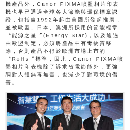
機產品外，Canon PIXMA噴墨相片印表
機也早已通過全球各大節能與環保標章認
證，包括自1992年起由美國所發起推廣，
並被歐盟、日本、澳洲所採用的節能標章
〝能源之星〞(Energy Star)，以及通過
由歐盟制定，必須將產品中有毒物質移
除，否則產品不得於歐洲市場上市的
〝RoHs〞標準，因此，Canon PIXMA噴
墨相片印表機除了訴求省電節能外，更強
調對人體無毒無害，也減少了對環境的傷
害。