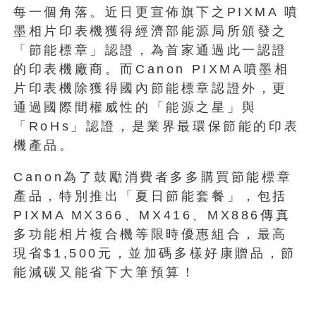
每一個角落。近日更宣佈旗下之PIXMA 噴
墨相片印表機獲得經濟部能源局所頒發之
「節能標章」認證，為首家通過此一認證
的印表機廠商。而Canon PIXMA噴墨相
片印表機除獲得國內節能標章認證外，更
通過國際間權威性的「能源之星」與
「RoHs」認證，是業界最環保節能的印表
機產品。
Canon為了鼓勵消費者多多購買節能標章
產品，特別推出「夏日節能套餐」，包括
PIXMA MX366、MX416、MX886傳真
多功能相片複合機等限時優惠組合，最高
現省$1,500元，並加碼多樣好康贈品，節
能減碳又能省下大筆預算！