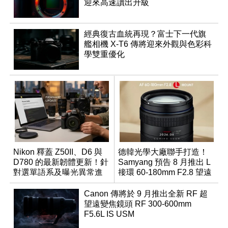
迎來高速讀出升級
經典復古血統再現？富士下一代旗
艦相機 X-T6 傳將迎來外觀與色彩科
學雙重優化
Nikon 釋蓋 Z50II、D6 與
德韓光學大廠聯手打造！
D780 的最新韌體更新！針
Samyang 預告 8 月推出 L
對選單語系及曝光異常進
接環 60-180mm F2.8 望遠
行修復
變焦鏡
Canon 傳將於 9 月推出全新 RF 超
望遠變焦鏡頭 RF 300-600mm
F5.6L IS USM