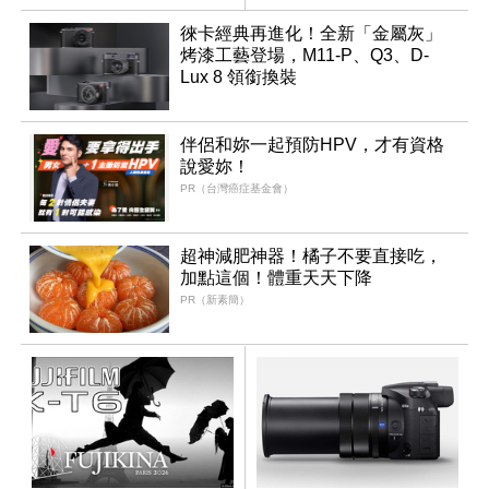
同步亮相
徠卡經典再進化！全新「金屬灰」
烤漆工藝登場，M11-P、Q3、D-
Lux 8 領銜換裝
伴侶和妳一起預防HPV，才有資格
說愛妳！
PR（台灣癌症基金會）
超神減肥神器！橘子不要直接吃，
加點這個！體重天天下降
PR（新素簡）