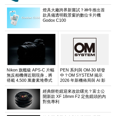
燈具大廠跨界新嘗試？神牛推出首
款具備透明觀景窗的數位卡片機
Godox C100
Nikon 旗艦級 APS-C 片幅
PEN 系列與 OM-30 研發
無反相機傳近期現身，將
中？OM SYSTEM 揭示
搭載 4,500 萬畫素堆疊式
2026 年新機佈局與 AI 影
感光元件？
像藍圖
經典餅乾鏡迎來改款曙光？富士公
開新款 XF 18mm F2 定焦鏡頭的內
對焦專利