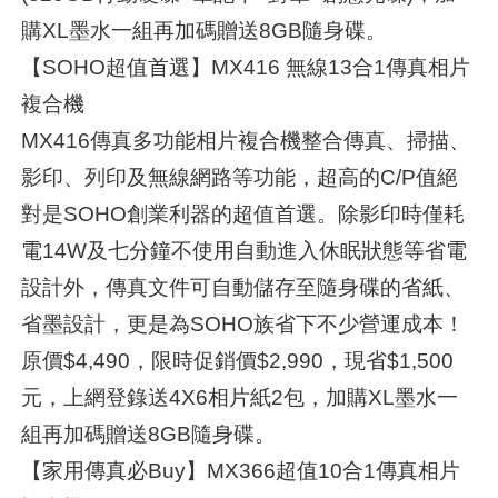
購XL墨水一組再加碼贈送8GB隨身碟。
【SOHO超值首選】MX416 無線13合1傳真相片
複合機
MX416傳真多功能相片複合機整合傳真、掃描、
影印、列印及無線網路等功能，超高的C/P值絕
對是SOHO創業利器的超值首選。除影印時僅耗
電14W及七分鐘不使用自動進入休眠狀態等省電
設計外，傳真文件可自動儲存至隨身碟的省紙、
省墨設計，更是為SOHO族省下不少營運成本！
原價$4,490，限時促銷價$2,990，現省$1,500
元，上網登錄送4X6相片紙2包，加購XL墨水一
組再加碼贈送8GB隨身碟。
【家用傳真必Buy】MX366超值10合1傳真相片