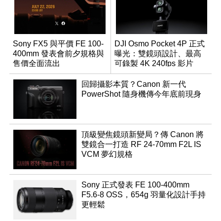
Sony FX5 與平價 FE 100-
DJI Osmo Pocket 4P 正式
400mm 發表會前夕規格與
曝光：雙鏡頭設計、最高
售價全面流出
可錄製 4K 240fps 影片
回歸攝影本質？Canon 新一代
PowerShot 隨身機傳今年底前現身
頂級變焦鏡頭新變局？傳 Canon 將
雙鏡合一打造 RF 24-70mm F2L IS
VCM 夢幻規格
Sony 正式發表 FE 100-400mm
F5.6-8 OSS，654g 羽量化設計手持
更輕鬆