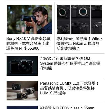
Sony RX10 V 高倍率類單
專利曝光引發熱議！Viltrox
眼相機正式在台發表！建
傳將推出 Nikon Z 接環無
議售價 NT$ 65,980
反光鏡相機？
沉寂多時迎來新曙光？傳 OM
System 將於今年秋季推出全新輕量
化相機
Panasonic LUMIX L10 正式登場！
高質感隨身機，以感性美學迎接
LUMIX 25 週年
福倫達 NOKTON classic 35mm