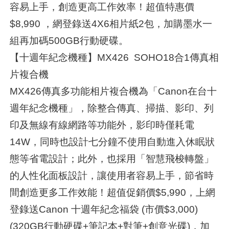
容易上手，創造更高工作效率！超值特惠價
$8,990 ，網登錄送4X6相片紙2包，加購墨水一
組再加碼500GB行動硬碟。
【十週年紀念機種】MX426 SOHO18合1傳真相
片複合機
MX426傳真多功能相片複合機為「Canon在台十
週年紀念機種」，除整合傳真、掃描、影印、列
印及無線有線網路等功能外，影印時僅耗電
14W，同時也設計七分鐘不使用自動進入休眠狀
態等省電設計；此外，也採用「智慧飛梭轉盤」
的人性化面板設計，讓使用者容易上手，節省時
間創造更多工作效能！超值促銷價$5,990，上網
登錄送Canon 十週年紀念福袋 (市價$3,000)
(320GB行動硬碟+筆記本+對筆+創意光碟)，加