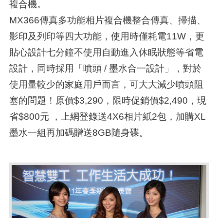
複合機。
MX366傳真多功能相片複合機整合傳真、掃描、
影印及列印等四大功能，使用時僅耗電11W，更
貼心設計七分鐘不使用自動進入休眠狀態等省電
設計，同時採用「噴頭 / 墨水合一設計」，對於
使用量較少的家庭用戶而言，可大大減少噴頭阻
塞的問題！原價$3,290，限時促銷價$2,490，現
省$800元 ，上網登錄送4X6相片紙2包，加購XL
墨水一組再加碼贈送8GB隨身碟。