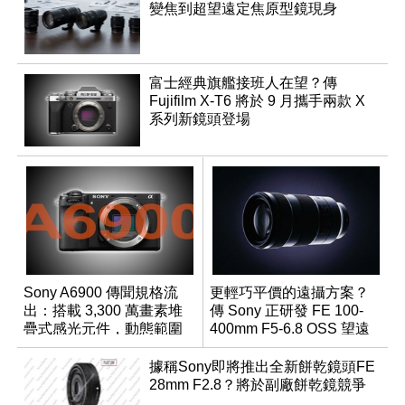
變焦到超望遠定焦原型鏡現身
富士經典旗艦接班人在望？傳
Fujifilm X-T6 將於 9 月攜手兩款 X
系列新鏡頭登場
Sony A6900 傳聞規格流
更輕巧平價的遠攝方案？
出：搭載 3,300 萬畫素堆
傳 Sony 正研發 FE 100-
疊式感光元件，動態範圍
400mm F5-6.8 OSS 望遠
超過 15 級
變焦鏡頭
據稱Sony即將推出全新餅乾鏡頭FE
28mm F2.8？將於副廠餅乾鏡競爭