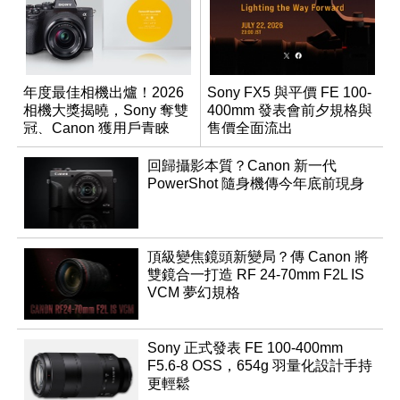
年度最佳相機出爐！2026
Sony FX5 與平價 FE 100-
相機大獎揭曉，Sony 奪雙
400mm 發表會前夕規格與
冠、Canon 獲用戶青睞
售價全面流出
回歸攝影本質？Canon 新一代
PowerShot 隨身機傳今年底前現身
頂級變焦鏡頭新變局？傳 Canon 將
雙鏡合一打造 RF 24-70mm F2L IS
VCM 夢幻規格
Sony 正式發表 FE 100-400mm
F5.6-8 OSS，654g 羽量化設計手持
更輕鬆