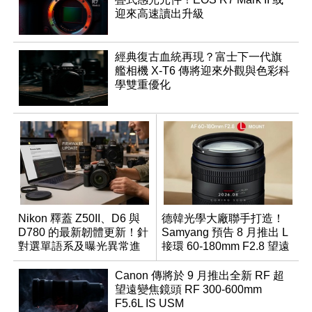
迎來高速讀出升級
經典復古血統再現？富士下一代旗
艦相機 X-T6 傳將迎來外觀與色彩科
學雙重優化
Nikon 釋蓋 Z50II、D6 與
德韓光學大廠聯手打造！
D780 的最新韌體更新！針
Samyang 預告 8 月推出 L
對選單語系及曝光異常進
接環 60-180mm F2.8 望遠
行修復
變焦鏡
Canon 傳將於 9 月推出全新 RF 超
望遠變焦鏡頭 RF 300-600mm
F5.6L IS USM