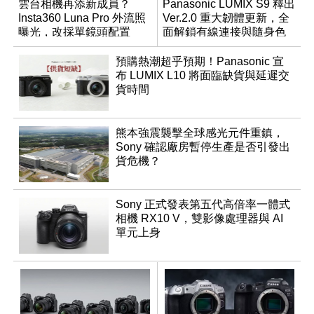
雲台相機再添新成員？
Panasonic LUMIX S9 釋出
Insta360 Luna Pro 外流照
Ver.2.0 重大韌體更新，全
曝光，改採單鏡頭配置
面解鎖有線連接與隨身色
調編輯
預購熱潮超乎預期！Panasonic 宣
布 LUMIX L10 將面臨缺貨與延遲交
貨時間
熊本強震襲擊全球感光元件重鎮，
Sony 確認廠房暫停生產是否引發出
貨危機？
Sony 正式發表第五代高倍率一體式
相機 RX10 V，雙影像處理器與 AI
單元上身