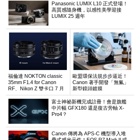
Panasonic LUMIX L10 正式登場！
高質感隨身機，以感性美學迎接
LUMIX 25 週年
福倫達 NOKTON classic
歐盟環保法規步步逼近！
35mm F1.4 for Canon
Canon 著手開發「無氟」
RF、Nikon Z 雙卡口 7 月
新型鏡頭鍍膜
同步登台
富士神祕新機完成註冊！會是旗艦
中片幅 GFX180 還是復古旁軸 X-
Pro4？
Canon 傳將為 APS-C 機型導入堆
疊式感光元件！EOS R7 Mark II 或