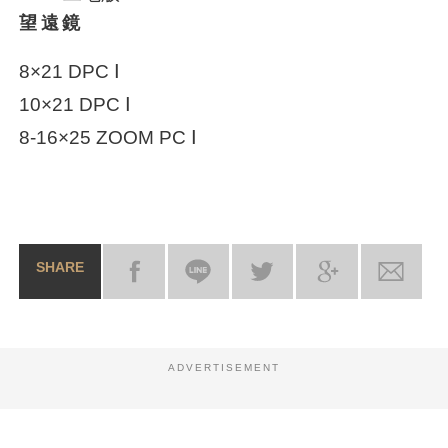
望遠鏡
8×21 DPC Ⅰ
10×21 DPC Ⅰ
8-16×25 ZOOM PC Ⅰ
SHARE
ADVERTISEMENT