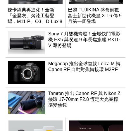
徠卡經典再進化！全新
巴黎 FUJIKINA 盛會倒數
「金屬灰」烤漆工藝登
富士新世代機皇 X-T6 傳 9
場，M11-P、Q3、D-Lux 8
月第一周登場
領銜換裝
Sony 7 月雙機齊發！全域快門電影
機 FX5 與睽違 9 年長焦旗艦 RX10
V 即將登場
Megadap 推出全球首款 Leica M 轉
Canon RF 自動對焦轉接環 M2RF
Tamron 推出 Canon RF 與 Nikon Z
接環 17-70mm F2.8 恆定大光圈標
準變焦鏡