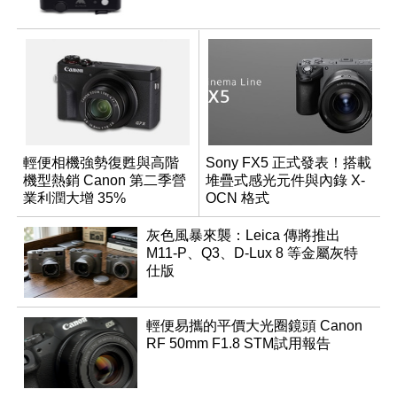
輕便相機強勢復甦與高階
Sony FX5 正式發表！搭載
機型熱銷 Canon 第二季營
堆疊式感光元件與內錄 X-
業利潤大增 35%
OCN 格式
灰色風暴來襲：Leica 傳將推出
M11-P、Q3、D-Lux 8 等金屬灰特
仕版
輕便易攜的平價大光圈鏡頭 Canon
RF 50mm F1.8 STM試用報告