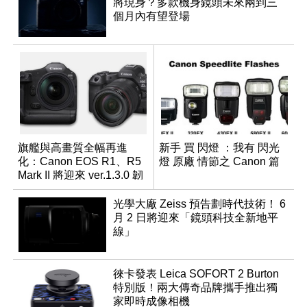
將現身？多款機身鏡頭未來兩到三
個月內有望登場
旗艦與高畫質全幅再進
新手 買 閃燈 ：我有 閃光
化：Canon EOS R1、R5
燈 原廠 情節之 Canon 篇
Mark II 將迎來 ver.1.3.0 韌
體更新
光學大廠 Zeiss 預告劃時代技術！ 6
月 2 日將迎來「鏡頭科技全新地平
線」
徠卡發表 Leica SOFORT 2 Burton
特別版！兩大傳奇品牌攜手推出獨
家即時成像相機