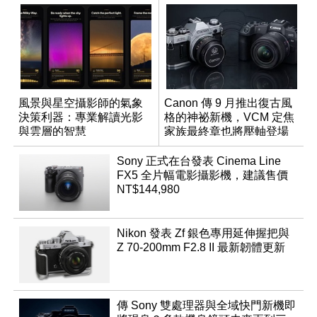
風景與星空攝影師的氣象
Canon 傳 9 月推出復古風
決策利器：專業解讀光影
格的神祕新機，VCM 定焦
與雲層的智慧
家族最終章也將壓軸登場
App「Atmos」登場
Sony 正式在台發表 Cinema Line
FX5 全片幅電影攝影機，建議售價
NT$144,980
Nikon 發表 Zf 銀色專用延伸握把與
Z 70-200mm F2.8 II 最新韌體更新
傳 Sony 雙處理器與全域快門新機即