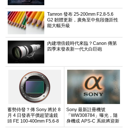
Tamron 發布 25-200mm F2.8-5.6
G2 韌體更新，廣角至中焦段微距性
能大幅升級
內建增倍鏡時代來臨？Canon 傳第
四季末發表新一代大白巨砲
蓄勢待發？傳 Sony 將於 8
Sony 最新註冊機號
月 4 日發表平價超望遠鏡
「WW308784」曝光，隨
頭 FE 100-400mm F5.6-8
身機或 APS-C 系統將迎新
成員？