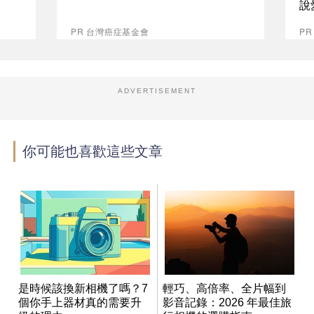
說
PR 台灣癌症基金會
P
ADVERTISEMENT
你可能也喜歡這些文章
是時候該換新相機了嗎？7
輕巧、高倍率、全片幅到
個你手上器材真的需要升
影音記錄：2026 年最佳旅