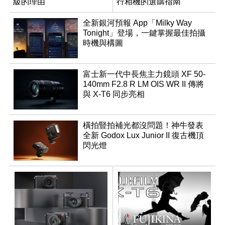
級的理由
行相機的選購指南
全新銀河預報 App「Milky Way
Tonight」登場，一鍵掌握最佳拍攝
時機與構圖
富士新一代中長焦主力鏡頭 XF 50-
140mm F2.8 R LM OIS WR II 傳將
與 X-T6 同步亮相
橫拍豎拍補光都沒問題！神牛發表
全新 Godox Lux Junior II 復古機頂
閃光燈