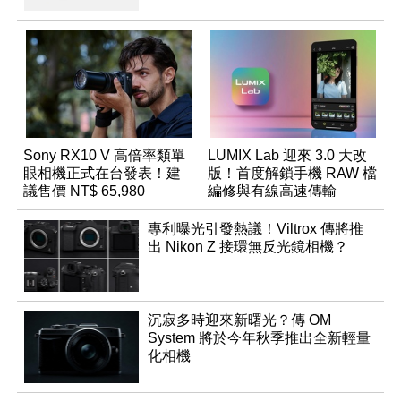
Sony RX10 V 高倍率類單
LUMIX Lab 迎來 3.0 大改
眼相機正式在台發表！建
版！首度解鎖手機 RAW 檔
議售價 NT$ 65,980
編修與有線高速傳輸
專利曝光引發熱議！Viltrox 傳將推
出 Nikon Z 接環無反光鏡相機？
沉寂多時迎來新曙光？傳 OM
System 將於今年秋季推出全新輕量
化相機