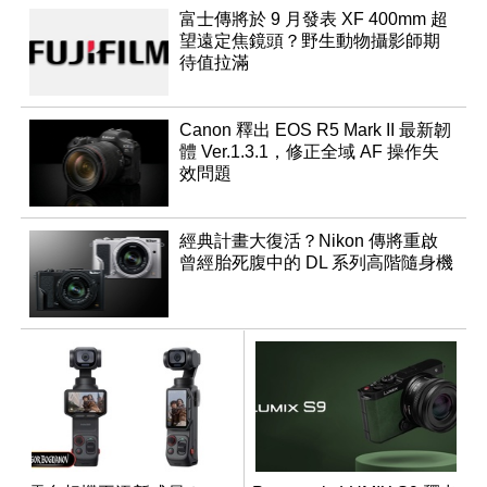
富士傳將於 9 月發表 XF 400mm 超
望遠定焦鏡頭？野生動物攝影師期
待值拉滿
Canon 釋出 EOS R5 Mark II 最新韌
體 Ver.1.3.1，修正全域 AF 操作失
效問題
經典計畫大復活？Nikon 傳將重啟
曾經胎死腹中的 DL 系列高階隨身機