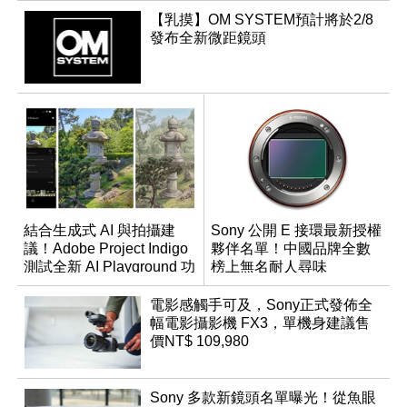
【乳摸】OM SYSTEM預計將於2/8
發布全新微距鏡頭
結合生成式 AI 與拍攝建
Sony 公開 E 接環最新授權
議！Adobe Project Indigo
夥伴名單！中國品牌全數
測試全新 AI Playground 功
榜上無名耐人尋味
能
電影感觸手可及，Sony正式發佈全
幅電影攝影機 FX3，單機身建議售
價NT$ 109,980
Sony 多款新鏡頭名單曝光！從魚眼