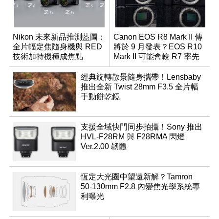
Nikon 未來新品推測藍圖：
Canon EOS R8 Mark II 傳
全片幅定焦隨身機與 RED
將於 9 月發表？EOS R10
技術加持機種成焦點
Mark II 可能會較 R7 率先
推出
經典旋轉散景隨身攜帶！Lensbaby
推出全新 Twist 28mm F3.5 全片幅
手動餅乾鏡
支援全域快門同步拍攝！Sony 推出
HVL-F28RM 與 F28RMA 閃燈
Ver.2.00 韌體
恆定大光圈中望遠新解？Tamron
50-130mm F2.8 內變焦光學系統專
利曝光