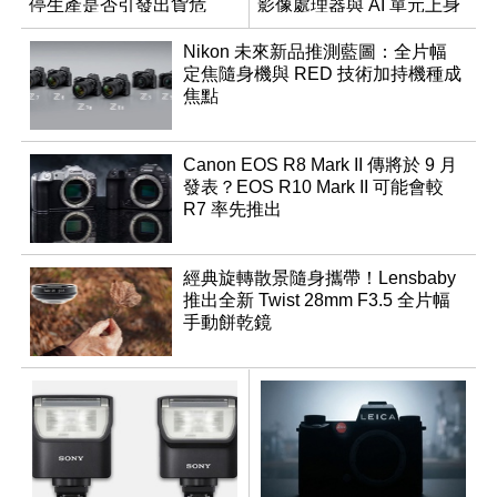
停生產是否引發出貨危
影像處理器與 AI 單元上身
機？
Nikon 未來新品推測藍圖：全片幅
定焦隨身機與 RED 技術加持機種成
焦點
Canon EOS R8 Mark II 傳將於 9 月
發表？EOS R10 Mark II 可能會較
R7 率先推出
經典旋轉散景隨身攜帶！Lensbaby
推出全新 Twist 28mm F3.5 全片幅
手動餅乾鏡