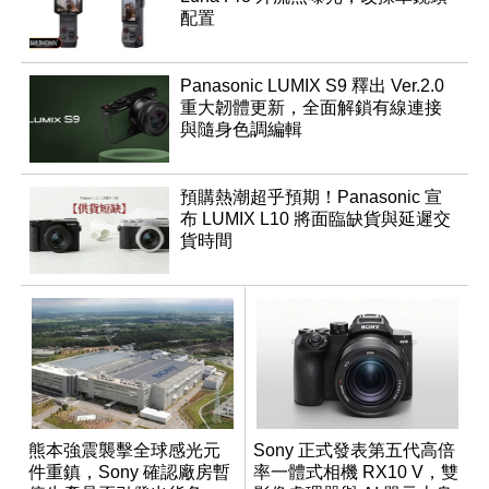
配置
Panasonic LUMIX S9 釋出 Ver.2.0
重大韌體更新，全面解鎖有線連接
與隨身色調編輯
預購熱潮超乎預期！Panasonic 宣
布 LUMIX L10 將面臨缺貨與延遲交
貨時間
熊本強震襲擊全球感光元
Sony 正式發表第五代高倍
件重鎮，Sony 確認廠房暫
率一體式相機 RX10 V，雙