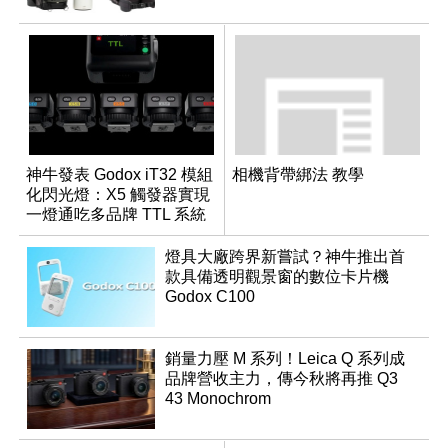
神牛發表 Godox iT32 模組
相機背帶綁法 教學
化閃光燈：X5 觸發器實現
一燈通吃多品牌 TTL 系統
燈具大廠跨界新嘗試？神牛推出首
款具備透明觀景窗的數位卡片機
Godox C100
銷量力壓 M 系列！Leica Q 系列成
品牌營收主力，傳今秋將再推 Q3
43 Monochrom