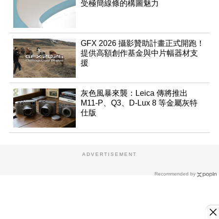
受極簡線條的構圖魅力
GFX 2026 攝影贊助計畫正式開跑！
提供高額創作基金與中片幅器材支
援
灰色風暴來襲：Leica 傳將推出
M11-P、Q3、D-Lux 8 等金屬灰特
仕版
ADVERTISEMENT
Recommended by