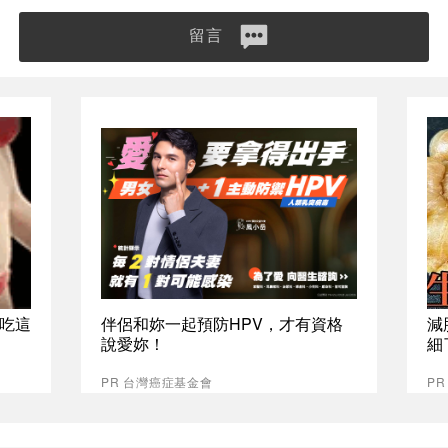
留言
吃這
伴侶和妳一起預防HPV，才有資格
減
說愛妳！
細
PR 台灣癌症基金會
PR