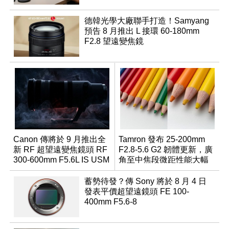
德韓光學大廠聯手打造！Samyang
預告 8 月推出 L 接環 60-180mm
F2.8 望遠變焦鏡
Canon 傳將於 9 月推出全
Tamron 發布 25-200mm
新 RF 超望遠變焦鏡頭 RF
F2.8-5.6 G2 韌體更新，廣
300-600mm F5.6L IS USM
角至中焦段微距性能大幅
升級
蓄勢待發？傳 Sony 將於 8 月 4 日
發表平價超望遠鏡頭 FE 100-
400mm F5.6-8