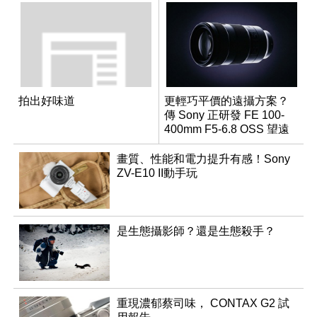
拍出好味道
更輕巧平價的遠攝方案？
傳 Sony 正研發 FE 100-
400mm F5-6.8 OSS 望遠
變焦鏡頭
畫質、性能和電力提升有感！Sony
ZV-E10 II動手玩
是生態攝影師？還是生態殺手？
重現濃郁蔡司味， CONTAX G2 試