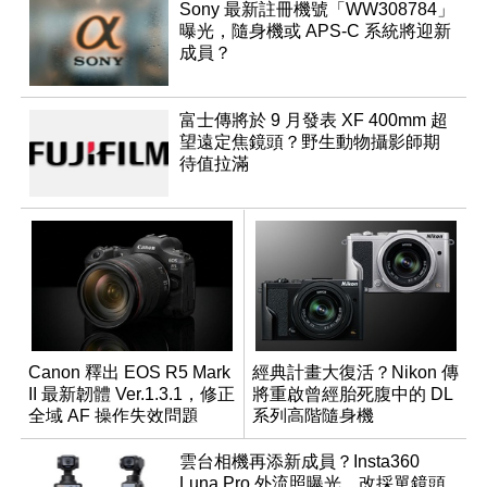
Sony 最新註冊機號「WW308784」
曝光，隨身機或 APS-C 系統將迎新
成員？
富士傳將於 9 月發表 XF 400mm 超
望遠定焦鏡頭？野生動物攝影師期
待值拉滿
Canon 釋出 EOS R5 Mark
經典計畫大復活？Nikon 傳
II 最新韌體 Ver.1.3.1，修正
將重啟曾經胎死腹中的 DL
全域 AF 操作失效問題
系列高階隨身機
雲台相機再添新成員？Insta360
Luna Pro 外流照曝光，改採單鏡頭