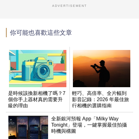
ADVERTISEMENT
你可能也喜歡這些文章
是時候該換新相機了嗎？7
輕巧、高倍率、全片幅到
個你手上器材真的需要升
影音記錄：2026 年最佳旅
級的理由
行相機的選購指南
全新銀河預報 App「Milky Way
Tonight」登場，一鍵掌握最佳拍攝
時機與構圖