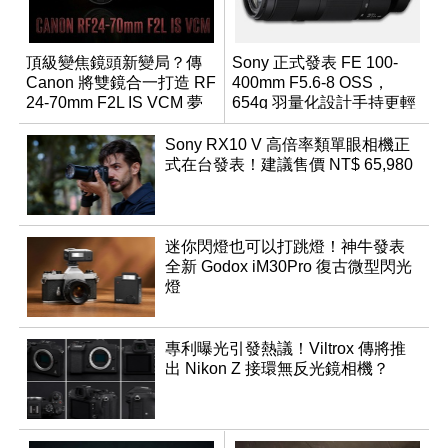
頂級變焦鏡頭新變局？傳
Sony 正式發表 FE 100-
Canon 將雙鏡合一打造 RF
400mm F5.6-8 OSS，
24-70mm F2L IS VCM 夢
654g 羽量化設計手持更輕
幻規格
鬆
Sony RX10 V 高倍率類單眼相機正
式在台發表！建議售價 NT$ 65,980
迷你閃燈也可以打跳燈！神牛發表
全新 Godox iM30Pro 復古微型閃光
燈
專利曝光引發熱議！Viltrox 傳將推
出 Nikon Z 接環無反光鏡相機？