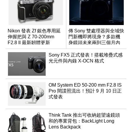
Nikon 發表 Zf 銀色專用延
傳 Sony 雙處理器與全域快
伸握把與 Z 70-200mm
門新機即將現身？多款機
F2.8 II 最新韌體更新
身鏡頭未來兩到三個月內
有望登場
Sony FX5 正式發表！搭載堆疊式感
光元件與內錄 X-OCN 格式
OM System ED 50-200 mm F2.8 IS
Pro 間諜照流出！預計 9 月 10 日正
式發表
Think Tank 推出可收納超望遠鏡頭
和的專業背包：BackLight Long
Lens Backpack