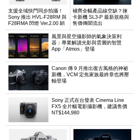
支援全域快門同步拍攝！
補齊全幅產品線空缺？徠
Sony 推出 HVL-F28RM 與
卡新機 SL3-P 最新規格與
F28RMA 閃燈 Ver.2.00 韌
售價傳聞流出
體
風景與星空攝影師的氣象決策利
器：專業解讀光影與雲層的智慧
App「Atmos」登場
Canon 傳 9 月推出復古風格的神祕
新機，VCM 定焦家族最終章也將壓
軸登場
Sony 正式在台發表 Cinema Line
FX5 全片幅電影攝影機，建議售價
NT$144,980