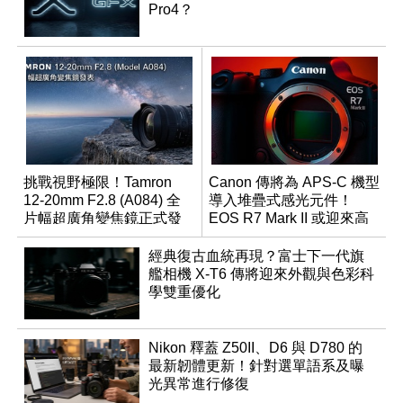
Pro4？
挑戰視野極限！Tamron
Canon 傳將為 APS-C 機型
12-20mm F2.8 (A084) 全
導入堆疊式感光元件！
片幅超廣角變焦鏡正式發
EOS R7 Mark II 或迎來高
表
速讀出升級
經典復古血統再現？富士下一代旗
艦相機 X-T6 傳將迎來外觀與色彩科
學雙重優化
Nikon 釋蓋 Z50II、D6 與 D780 的
最新韌體更新！針對選單語系及曝
光異常進行修復