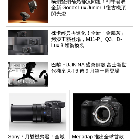
橫拍豎拍補光都沒問題！神牛發表
全新 Godox Lux Junior II 復古機頂
閃光燈
徠卡經典再進化！全新「金屬灰」
烤漆工藝登場，M11-P、Q3、D-
Lux 8 領銜換裝
巴黎 FUJIKINA 盛會倒數 富士新世
代機皇 X-T6 傳 9 月第一周登場
Sony 7 月雙機齊發！全域
Megadap 推出全球首款