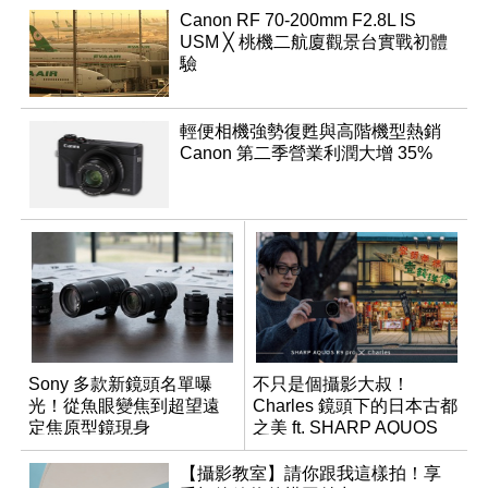
Canon RF 70-200mm F2.8L IS
USM ╳ 桃機二航廈觀景台實戰初體
驗
輕便相機強勢復甦與高階機型熱銷
Canon 第二季營業利潤大增 35%
Sony 多款新鏡頭名單曝
不只是個攝影大叔！
光！從魚眼變焦到超望遠
Charles 鏡頭下的日本古都
定焦原型鏡現身
之美 ft. SHARP AQUOS
R9 pro
【攝影教室】請你跟我這樣拍！享