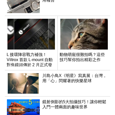
用報告
L 接環陣容戰力補強！
動物萌寵很難拍嗎？這些
Viltrox 首款 L-mount 自動
技巧幫你拍出精彩之作
對焦鏡頭傳於 2 月正式發
表
川島小鳥X《明星》寫真展：台灣，
用「心」閃耀著的快樂星球
鏡射倒影的5大拍攝技巧！讓你輕鬆
入門一體兩面的趣味世界