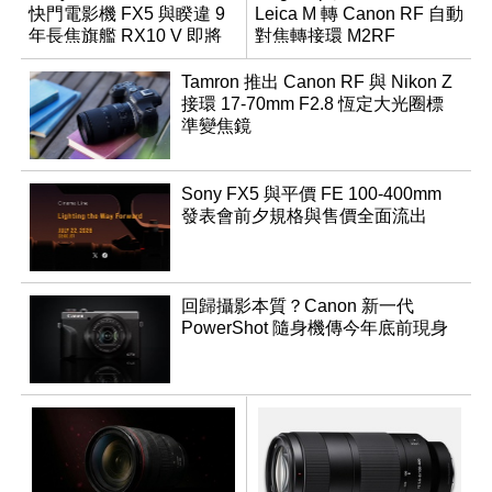
快門電影機 FX5 與睽違 9
Leica M 轉 Canon RF 自動
年長焦旗艦 RX10 V 即將
對焦轉接環 M2RF
登場
Tamron 推出 Canon RF 與 Nikon Z
接環 17-70mm F2.8 恆定大光圈標
準變焦鏡
Sony FX5 與平價 FE 100-400mm
發表會前夕規格與售價全面流出
回歸攝影本質？Canon 新一代
PowerShot 隨身機傳今年底前現身