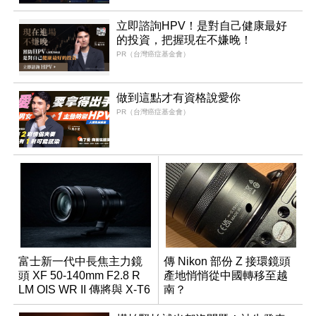
立即諮詢HPV！是對自己健康最好
的投資，把握現在不嫌晚！
PR（台灣癌症基金會）
做到這點才有資格說愛你
PR（台灣癌症基金會）
富士新一代中長焦主力鏡
傳 Nikon 部份 Z 接環鏡頭
頭 XF 50-140mm F2.8 R
產地悄悄從中國轉移至越
LM OIS WR II 傳將與 X-T6
南？
同步亮相