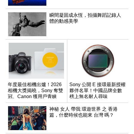
瞬間凝固成永恆，拍攝舞蹈記錄人
體的動感美學
年度最佳相機出爐！2026
Sony 公開 E 接環最新授權
相機大獎揭曉，Sony 奪雙
夥伴名單！中國品牌全數
冠、Canon 獲用戶青睞
榜上無名耐人尋味
神秘 女人 帶我 環遊世界 之 香港
篇，什麼時候也能來 台灣 嗎？