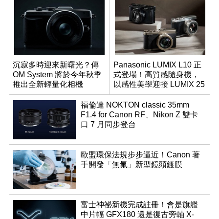
沉寂多時迎來新曙光？傳
Panasonic LUMIX L10 正
OM System 將於今年秋季
式登場！高質感隨身機，
推出全新輕量化相機
以感性美學迎接 LUMIX 25
週年
福倫達 NOKTON classic 35mm
F1.4 for Canon RF、Nikon Z 雙卡
口 7 月同步登台
歐盟環保法規步步逼近！Canon 著
手開發「無氟」新型鏡頭鍍膜
富士神祕新機完成註冊！會是旗艦
中片幅 GFX180 還是復古旁軸 X-