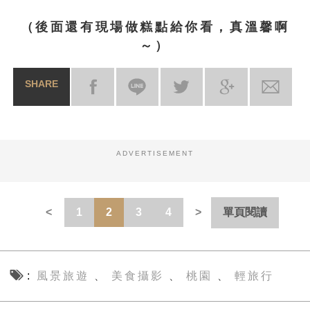
（後面還有現場做糕點給你看，真溫馨啊
～）
SHARE
ADVERTISEMENT
1
2
3
4
單頁閱讀
風景旅遊
美食攝影
桃園
輕旅行
、
、
、