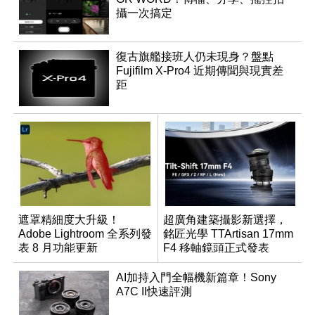
攝一次搞定
復古旗艦接班人仍未現身？盤點
Fujifilm X-Pro4 近期傳聞與現實差
距
遮罩精細度大升級！
超廣角建築攝影新選擇，
Adobe Lightroom 全系列發
銘匠光學 TTArtisan 17mm
表 8 月功能更新
F4 移軸鏡頭正式發表
AI加持入門全幅機新篇章！Sony
A7C II快速評測