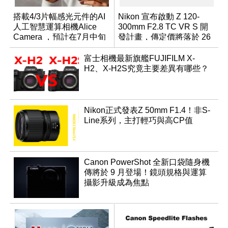
搭載4/3片幅感光元件的AI
Nikon 宣布啟動 Z 120-
人工智慧運算相機Alice
300mm F2.8 TC VR S 開
Camera ，預計在7月中旬
發計畫，傳定價將落於 26
開始交貨！
萬元級距
富士相機最新旗艦FUJIFILM X-
H2、X-H2S究竟主要差異有哪些？
Nikon正式發表Z 50mm F1.4！非S-
Line系列，主打輕巧與高CP值
Canon PowerShot 全新口袋隨身機
傳將於 9 月登場！鏡頭規格與運算
攝影升級成為焦點