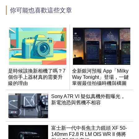
你可能也喜歡這些文章
是時候該換新相機了嗎？7
全新銀河預報 App「Milky
個你手上器材真的需要升
Way Tonight」登場，一鍵
級的理由
掌握最佳拍攝時機與構圖
Sony A7R VI 疑似真機外觀曝光，
新電池恐與舊機不相容
富士新一代中長焦主力鏡頭 XF 50-
140mm F2.8 R LM OIS WR II 傳將