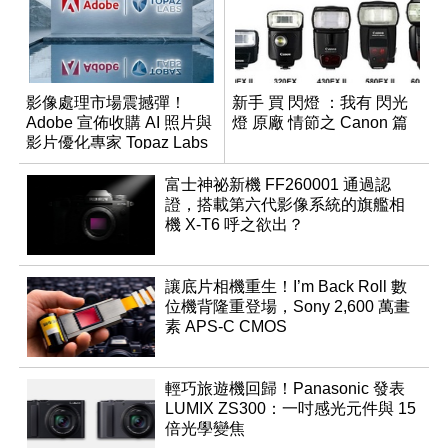
影像處理市場震撼彈！
新手 買 閃燈 ：我有 閃光
Adobe 宣佈收購 AI 照片與
燈 原廠 情節之 Canon 篇
影片優化專家 Topaz Labs
富士神祕新機 FF260001 通過認
證，搭載第六代影像系統的旗艦相
機 X-T6 呼之欲出？
讓底片相機重生！I’m Back Roll 數
位機背隆重登場，Sony 2,600 萬畫
素 APS-C CMOS
輕巧旅遊機回歸！Panasonic 發表
LUMIX ZS300：一吋感光元件與 15
倍光學變焦