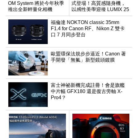
OM System 將於今年秋季
式登場！高質感隨身機，
推出全新輕量化相機
以感性美學迎接 LUMIX 25
週年
福倫達 NOKTON classic 35mm
F1.4 for Canon RF、Nikon Z 雙卡
口 7 月同步登台
歐盟環保法規步步逼近！Canon 著
手開發「無氟」新型鏡頭鍍膜
富士神祕新機完成註冊！會是旗艦
中片幅 GFX180 還是復古旁軸 X-
Pro4？