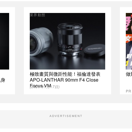
業界動態
極致畫質與微距性能！福倫達發表
做
現身
APO-LANTHAR 90mm F4 Close
Focus VM
(2026年7月17日)
P
ADVERTISEMENT