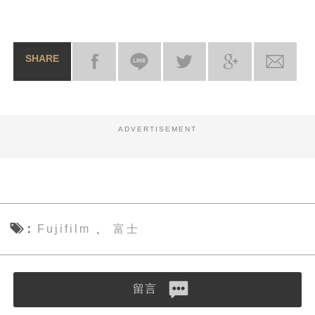
SHARE
ADVERTISEMENT
Fujifilm
富士
、
留言