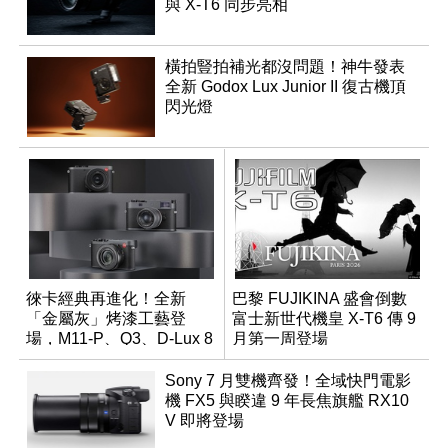
與 X-T6 同步亮相
橫拍豎拍補光都沒問題！神牛發表
全新 Godox Lux Junior II 復古機頂
閃光燈
徠卡經典再進化！全新
巴黎 FUJIKINA 盛會倒數
「金屬灰」烤漆工藝登
富士新世代機皇 X-T6 傳 9
場，M11-P、Q3、D-Lux 8
月第一周登場
領銜換裝
Sony 7 月雙機齊發！全域快門電影
機 FX5 與睽違 9 年長焦旗艦 RX10
V 即將登場