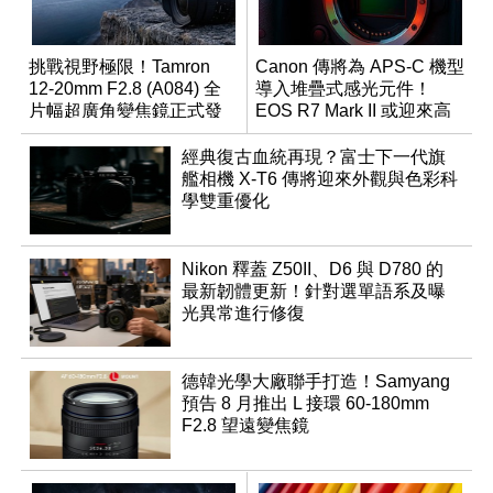
挑戰視野極限！Tamron
Canon 傳將為 APS-C 機型
12-20mm F2.8 (A084) 全
導入堆疊式感光元件！
片幅超廣角變焦鏡正式發
EOS R7 Mark II 或迎來高
表
速讀出升級
經典復古血統再現？富士下一代旗
艦相機 X-T6 傳將迎來外觀與色彩科
學雙重優化
Nikon 釋蓋 Z50II、D6 與 D780 的
最新韌體更新！針對選單語系及曝
光異常進行修復
德韓光學大廠聯手打造！Samyang
預告 8 月推出 L 接環 60-180mm
F2.8 望遠變焦鏡