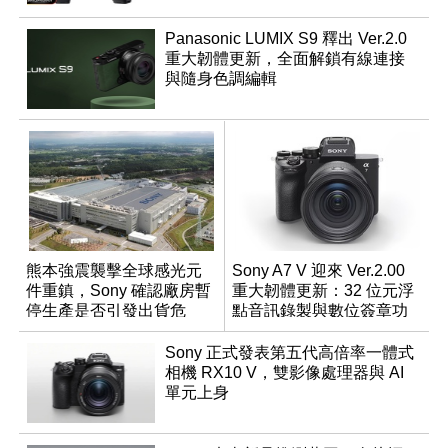
Panasonic LUMIX S9 釋出 Ver.2.0
重大韌體更新，全面解鎖有線連接
與隨身色調編輯
熊本強震襲擊全球感光元
Sony A7 V 迎來 Ver.2.00
件重鎮，Sony 確認廠房暫
重大韌體更新：32 位元浮
停生產是否引發出貨危
點音訊錄製與數位簽章功
機？
能登場
Sony 正式發表第五代高倍率一體式
相機 RX10 V，雙影像處理器與 AI
單元上身