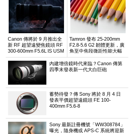
Canon 傳將於 9 月推出全
Tamron 發布 25-200mm
新 RF 超望遠變焦鏡頭 RF
F2.8-5.6 G2 韌體更新，廣
300-600mm F5.6L IS USM
角至中焦段微距性能大幅
升級
內建增倍鏡時代來臨？Canon 傳第
四季末發表新一代大白巨砲
蓄勢待發？傳 Sony 將於 8 月 4 日
發表平價超望遠鏡頭 FE 100-
400mm F5.6-8
Sony 最新註冊機號「WW308784」
曝光，隨身機或 APS-C 系統將迎新