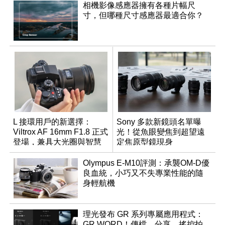
相機影像感應器擁有各種片幅尺
寸，但哪種尺寸感應器最適合你？
L 接環用戶的新選擇：
Sony 多款新鏡頭名單曝
Viltrox AF 16mm F1.8 正式
光！從魚眼變焦到超望遠
登場，兼具大光圈與智慧
定焦原型鏡現身
數位介面
Olympus E-M10評測：承襲OM-D優
良血統，小巧又不失專業性能的隨
身輕航機
理光發布 GR 系列專屬應用程式：
GR WORD！傳檔、分享、搖控拍