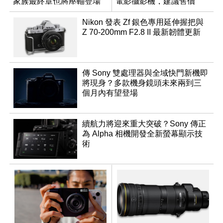
家族最終章也將壓軸登場
電影攝影機，建議售價
NT$144,980
Nikon 發表 Zf 銀色專用延伸握把與
Z 70-200mm F2.8 II 最新韌體更新
傳 Sony 雙處理器與全域快門新機即
將現身？多款機身鏡頭未來兩到三
個月內有望登場
續航力將迎來重大突破？Sony 傳正
為 Alpha 相機開發全新螢幕顯示技
術