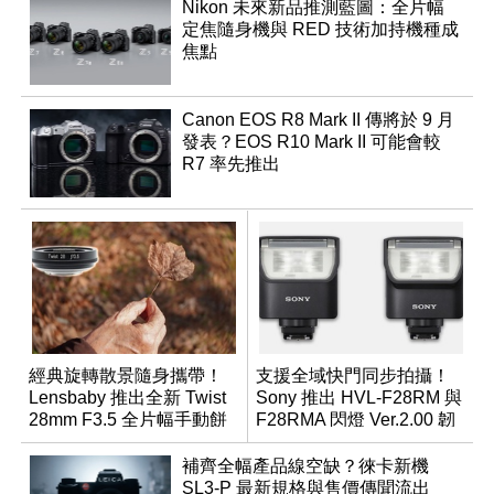
Nikon 未來新品推測藍圖：全片幅
定焦隨身機與 RED 技術加持機種成
焦點
Canon EOS R8 Mark II 傳將於 9 月
發表？EOS R10 Mark II 可能會較
R7 率先推出
經典旋轉散景隨身攜帶！
支援全域快門同步拍攝！
Lensbaby 推出全新 Twist
Sony 推出 HVL-F28RM 與
28mm F3.5 全片幅手動餅
F28RMA 閃燈 Ver.2.00 韌
乾鏡
體
補齊全幅產品線空缺？徠卡新機
SL3-P 最新規格與售價傳聞流出