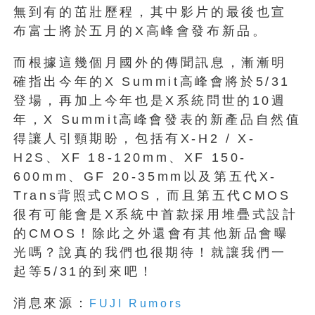
無到有的茁壯歷程，其中影片的最後也宣
布富士將於五月的X高峰會發布新品。
而根據這幾個月國外的傳聞訊息，漸漸明
確指出今年的X Summit高峰會將於5/31
登場，再加上今年也是X系統問世的10週
年，X Summit高峰會發表的新產品自然值
得讓人引頸期盼，包括有X-H2 / X-
H2S、XF 18-120mm、XF 150-
600mm、GF 20-35mm以及第五代X-
Trans背照式CMOS，而且第五代CMOS
很有可能會是X系統中首款採用堆疊式設計
的CMOS！除此之外還會有其他新品會曝
光嗎？說真的我們也很期待！就讓我們一
起等5/31的到來吧！
消息來源：
FUJI Rumors