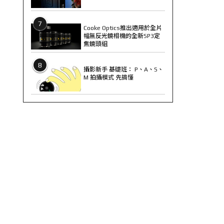
7
Cooke Optics推出適用於全片
幅無反光鏡相機的全新SP3定
焦鏡頭組
8
攝影新手 基礎班： P、A、S、
M 拍攝模式 先搞懂