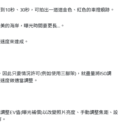
到10秒、30秒，可拍出一道道金色、紅色的車燈痕跡。
美的海岸，曝光時間要更長…。
門速度來達成。
，因此只要情況許可(例如使用三腳架)，就盡量將ISO調
門速度做適當調整。
調整EV值(曝光補償)以改變照片亮度、手動調整焦距、設
等。