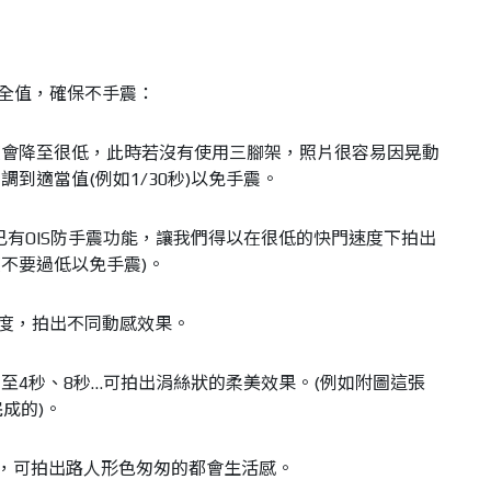
安全值，確保不手震：
度會降至很低，此時若沒有使用三腳架，照片很容易因晃動
到適當值(例如1/30秒)以免手震。
已有OIS防手震功能，讓我們得以在很低的快門速度下拍出
不要過低以免手震)。
速度，拍出不同動感效果。
至4秒、8秒…可拍出涓絲狀的柔美效果。(例如附圖這張
成的)。
4秒，可拍出路人形色匆匆的都會生活感。