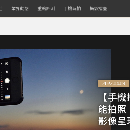
活
業界動態
重點評測
手機玩拍
攝影擂臺
2022.04.08
【手機
能拍照
影像呈