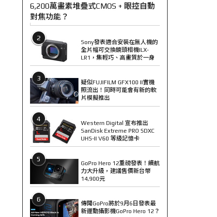
6,200萬畫素堆疊式CMOS + 眼控自動
對焦功能？
2
Sony發表適合安裝在無人機的
全片幅可交換鏡頭相機ILX-
LR1，集輕巧、高畫質於一身
3
疑似FUJIFILM GFX100 II實機
照流出！同時可能會有新的軟
片模擬推出
4
Western Digital 宣布推出
SanDisk Extreme PRO SDXC
UHS-II V60 等級記憶卡
5
GoPro Hero 12重磅發表！續航
力大升級，建議售價新台幣
14,900元
6
傳聞GoPro將於9月6日發表最
新運動攝影機GoPro Hero 12？