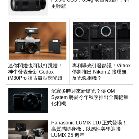
更輕鬆
迷你閃燈也可以打跳燈！
專利曝光引發熱議！Viltrox
神牛發表全新 Godox
傳將推出 Nikon Z 接環無
iM30Pro 復古微型閃光燈
反光鏡相機？
沉寂多時迎來新曙光？傳 OM
System 將於今年秋季推出全新輕量
化相機
Panasonic LUMIX L10 正式登場！
高質感隨身機，以感性美學迎接
LUMIX 25 週年