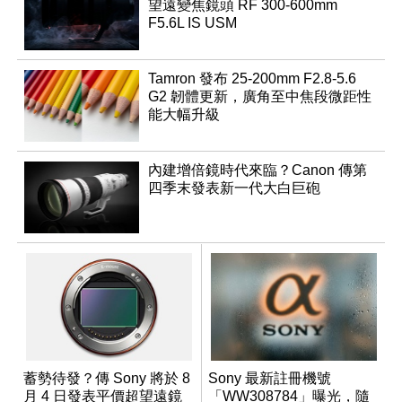
望遠變焦鏡頭 RF 300-600mm
F5.6L IS USM
Tamron 發布 25-200mm F2.8-5.6
G2 韌體更新，廣角至中焦段微距性
能大幅升級
內建增倍鏡時代來臨？Canon 傳第
四季末發表新一代大白巨砲
蓄勢待發？傳 Sony 將於 8
Sony 最新註冊機號
月 4 日發表平價超望遠鏡
「WW308784」曝光，隨