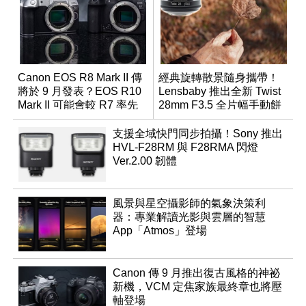
Canon EOS R8 Mark II 傳
經典旋轉散景隨身攜帶！
將於 9 月發表？EOS R10
Lensbaby 推出全新 Twist
Mark II 可能會較 R7 率先
28mm F3.5 全片幅手動餅
推出
乾鏡
支援全域快門同步拍攝！Sony 推出
HVL-F28RM 與 F28RMA 閃燈
Ver.2.00 韌體
風景與星空攝影師的氣象決策利
器：專業解讀光影與雲層的智慧
App「Atmos」登場
Canon 傳 9 月推出復古風格的神祕
新機，VCM 定焦家族最終章也將壓
軸登場