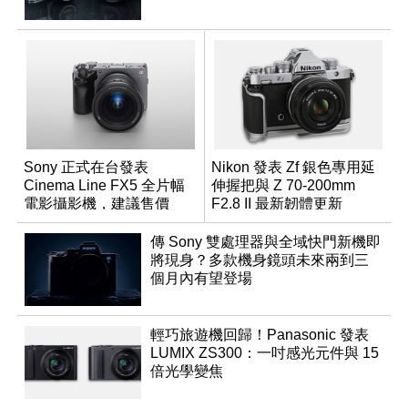
Sony 正式在台發表
Nikon 發表 Zf 銀色專用延
Cinema Line FX5 全片幅
伸握把與 Z 70-200mm
電影攝影機，建議售價
F2.8 II 最新韌體更新
NT$144,980
傳 Sony 雙處理器與全域快門新機即
將現身？多款機身鏡頭未來兩到三
個月內有望登場
輕巧旅遊機回歸！Panasonic 發表
LUMIX ZS300：一吋感光元件與 15
倍光學變焦