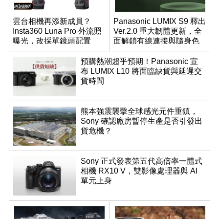
雲台相機再添新成員？
Panasonic LUMIX S9 釋出
Insta360 Luna Pro 外流照
Ver.2.0 重大韌體更新，全
曝光，改採單鏡頭配置
面解鎖有線連接與隨身色
調編輯
預購熱潮超乎預期！Panasonic 宣
布 LUMIX L10 將面臨缺貨與延遲交
貨時間
熊本強震襲擊全球感光元件重鎮，
Sony 確認廠房暫停生產是否引發出
貨危機？
Sony 正式發表第五代高倍率一體式
相機 RX10 V，雙影像處理器與 AI
單元上身