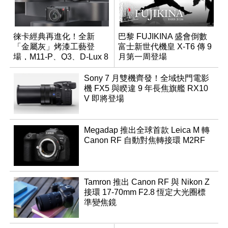
徠卡經典再進化！全新
巴黎 FUJIKINA 盛會倒數
「金屬灰」烤漆工藝登
富士新世代機皇 X-T6 傳 9
場，M11-P、Q3、D-Lux 8
月第一周登場
領銜換裝
Sony 7 月雙機齊發！全域快門電影
機 FX5 與睽違 9 年長焦旗艦 RX10
V 即將登場
Megadap 推出全球首款 Leica M 轉
Canon RF 自動對焦轉接環 M2RF
Tamron 推出 Canon RF 與 Nikon Z
接環 17-70mm F2.8 恆定大光圈標
準變焦鏡