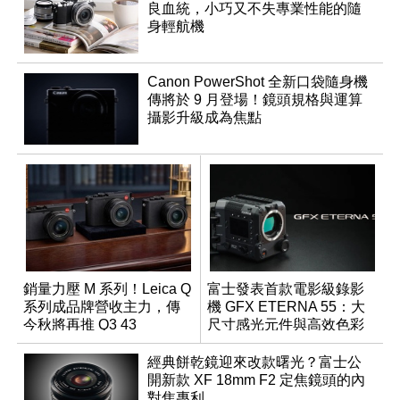
良血統，小巧又不失專業性能的隨
身輕航機
Canon PowerShot 全新口袋隨身機
傳將於 9 月登場！鏡頭規格與運算
攝影升級成為焦點
銷量力壓 M 系列！Leica Q
富士發表首款電影級錄影
系列成品牌營收主力，傳
機 GFX ETERNA 55：大
今秋將再推 Q3 43
尺寸感光元件與高效色彩
Monochrom
管理
經典餅乾鏡迎來改款曙光？富士公
開新款 XF 18mm F2 定焦鏡頭的內
對焦專利