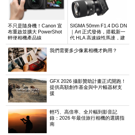
不只是隨身機！Canon 宣
SIGMA 50mm F1.4 DG DN
布重啟並擴大 PowerShot
｜Art 正式發佈，搭載新一
輕便相機產品線
代 HLA 高速線性馬達，建
議售價約 26K
我們需要多少像素相機才夠用？
GFX 2026 攝影贊助計畫正式開跑！
提供高額創作基金與中片幅器材支
援
輕巧、高倍率、全片幅到影音記
錄：2026 年最佳旅行相機的選購指
南