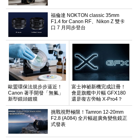
福倫達 NOKTON classic 35mm
F1.4 for Canon RF、Nikon Z 雙卡
口 7 月同步登台
歐盟環保法規步步逼近！
富士神祕新機完成註冊！
Canon 著手開發「無氟」
會是旗艦中片幅 GFX180
新型鏡頭鍍膜
還是復古旁軸 X-Pro4？
挑戰視野極限！Tamron 12-20mm
F2.8 (A084) 全片幅超廣角變焦鏡正
式發表