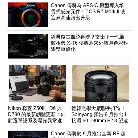
Canon 傳將為 APS-C 機型導入堆
疊式感光元件！EOS R7 Mark II 或
迎來高速讀出升級
經典復古血統再現？富士下一代旗
艦相機 X-T6 傳將迎來外觀與色彩科
學雙重優化
Nikon 釋蓋 Z50II、D6 與
德韓光學大廠聯手打造！
D780 的最新韌體更新！針
Samyang 預告 8 月推出 L
對選單語系及曝光異常進
接環 60-180mm F2.8 望遠
行修復
變焦鏡
Canon 傳將於 9 月推出全新 RF 超