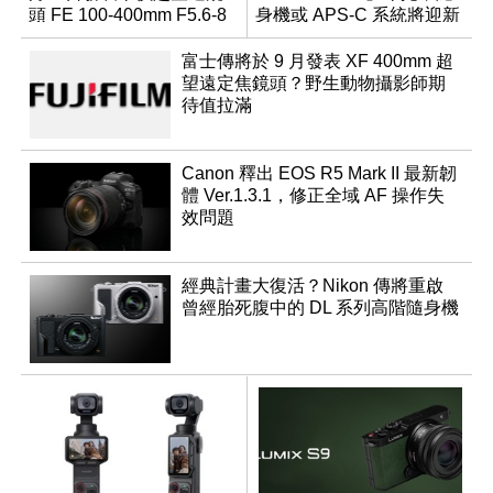
頭 FE 100-400mm F5.6-8
身機或 APS-C 系統將迎新
成員？
富士傳將於 9 月發表 XF 400mm 超
望遠定焦鏡頭？野生動物攝影師期
待值拉滿
Canon 釋出 EOS R5 Mark II 最新韌
體 Ver.1.3.1，修正全域 AF 操作失
效問題
經典計畫大復活？Nikon 傳將重啟
曾經胎死腹中的 DL 系列高階隨身機