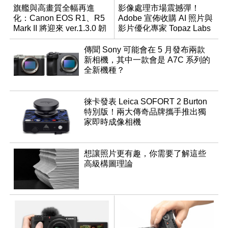
旗艦與高畫質全幅再進
影像處理市場震撼彈！
化：Canon EOS R1、R5
Adobe 宣佈收購 AI 照片與
Mark II 將迎來 ver.1.3.0 韌
影片優化專家 Topaz Labs
體更新
傳聞 Sony 可能會在 5 月發布兩款
新相機，其中一款會是 A7C 系列的
全新機種？
徠卡發表 Leica SOFORT 2 Burton
特別版！兩大傳奇品牌攜手推出獨
家即時成像相機
想讓照片更有趣，你需要了解這些
高級構圖理論