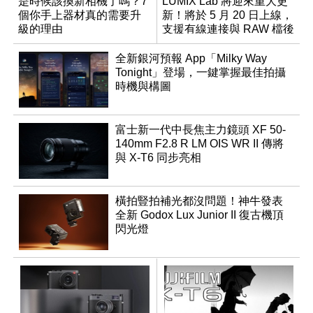
是時候該換新相機了嗎？7
LUMIX Lab 將迎來重大更
個你手上器材真的需要升
新！將於 5 月 20 日上線，
級的理由
支援有線連接與 RAW 檔後
製
全新銀河預報 App「Milky Way
Tonight」登場，一鍵掌握最佳拍攝
時機與構圖
富士新一代中長焦主力鏡頭 XF 50-
140mm F2.8 R LM OIS WR II 傳將
與 X-T6 同步亮相
橫拍豎拍補光都沒問題！神牛發表
全新 Godox Lux Junior II 復古機頂
閃光燈