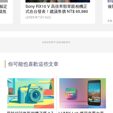
片幅定
Sony RX10 V 高倍率類單眼相機正
做
成焦
式在台發表！建議售價 NT$ 65,980
(2026年7月14日)
P
ADVERTISEMENT
你可能也喜歡這些文章