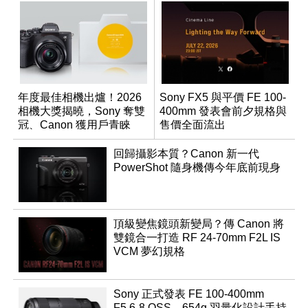
年度最佳相機出爐！2026
Sony FX5 與平價 FE 100-
相機大獎揭曉，Sony 奪雙
400mm 發表會前夕規格與
冠、Canon 獲用戶青睞
售價全面流出
回歸攝影本質？Canon 新一代
PowerShot 隨身機傳今年底前現身
頂級變焦鏡頭新變局？傳 Canon 將
雙鏡合一打造 RF 24-70mm F2L IS
VCM 夢幻規格
Sony 正式發表 FE 100-400mm
F5.6-8 OSS，654g 羽量化設計手持