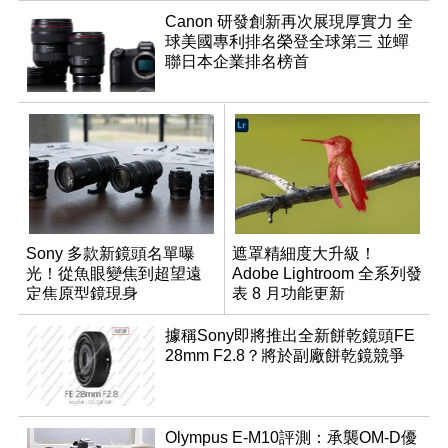
Canon 研發創新再次展現厚實力 全
球美國專利排名榮登全球第三 並蟬
聯日本企業排名榜首
Sony 多款新鏡頭名單曝
遮罩精細度大升級！
光！從魚眼變焦到超望遠
Adobe Lightroom 全系列發
定焦原型鏡現身
表 8 月功能更新
據稱Sony即將推出全新餅乾鏡頭FE
28mm F2.8？將於副廠餅乾鏡競爭
Olympus E-M10評測：承襲OM-D優