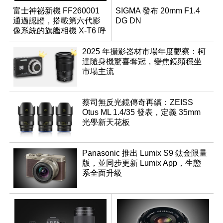
富士神祕新機 FF260001
SIGMA 發布 20mm F1.4
通過認證，搭載第六代影
DG DN
像系統的旗艦相機 X-T6 呼
之欲出？
2025 年攝影器材市場年度觀察：柯
達隨身機驚喜奪冠，變焦鏡頭穩坐
市場主流
蔡司無反光鏡傳奇再續：ZEISS
Otus ML 1.4/35 發表，定義 35mm
光學新天花板
Panasonic 推出 Lumix S9 鈦金限量
版，並同步更新 Lumix App，生態
系全面升級