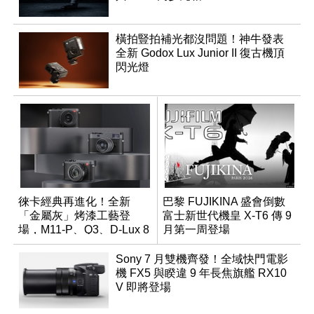
橫拍豎拍補光都沒問題！神牛發表
全新 Godox Lux Junior II 復古機頂
閃光燈
徠卡經典再進化！全新
巴黎 FUJIKINA 盛會倒數
「金屬灰」烤漆工藝登
富士新世代機皇 X-T6 傳 9
場，M11-P、Q3、D-Lux 8
月第一周登場
領銜換裝
Sony 7 月雙機齊發！全域快門電影
機 FX5 與睽違 9 年長焦旗艦 RX10
V 即將登場