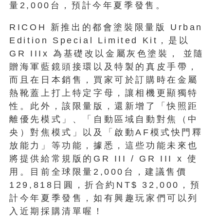
量2,000台，預計今年夏季發售。
RICOH 新推出的都會塗裝限量版 Urban
Edition Special Limited Kit，是以
GR IIIx 為基礎改以金屬灰色塗裝， 並隨
贈海軍藍鏡頭接環以及特製的真皮手帶，
而且在日本銷售，買家可於訂購時在金屬
熱靴蓋上打上特定字母，讓相機更顯獨特
性。此外，該限量版，還新增了「快照距
離優先模式」、「自動區域自動對焦（中
央）對焦模式」以及「啟動AF模式快門釋
放能力」等功能，據悉，這些功能未來也
將提供給常規版的GR III / GR III x 使
用。目前全球限量2,000台，建議售價
129,818日圓，折合約NT$ 32,000，預
計今年夏季發售，如有興趣玩家們可以列
入近期採購清單喔！