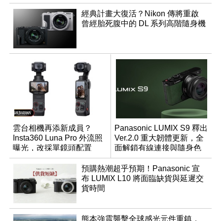
經典計畫大復活？Nikon 傳將重啟
曾經胎死腹中的 DL 系列高階隨身機
雲台相機再添新成員？
Panasonic LUMIX S9 釋出
Insta360 Luna Pro 外流照
Ver.2.0 重大韌體更新，全
曝光，改採單鏡頭配置
面解鎖有線連接與隨身色
調編輯
預購熱潮超乎預期！Panasonic 宣
布 LUMIX L10 將面臨缺貨與延遲交
貨時間
熊本強震襲擊全球感光元件重鎮，