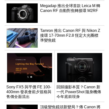
Megadap 推出全球首款 Leica M 轉
Canon RF 自動對焦轉接環 M2RF
Tamron 推出 Canon RF 與 Nikon Z
接環 17-70mm F2.8 恆定大光圈標
準變焦鏡
Sony FX5 與平價 FE 100-
回歸攝影本質？Canon 新
400mm 發表會前夕規格與
一代 PowerShot 隨身機傳
售價全面流出
今年底前現身
頂級變焦鏡頭新變局？傳 Canon 將