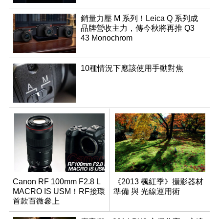
銷量力壓 M 系列！Leica Q 系列成
品牌營收主力，傳今秋將再推 Q3
43 Monochrom
10種情況下應該使用手動對焦
Canon RF 100mm F2.8 L
《2013 楓紅季》攝影器材
MACRO IS USM！RF接環
準備 與 光線運用術
首款百微參上