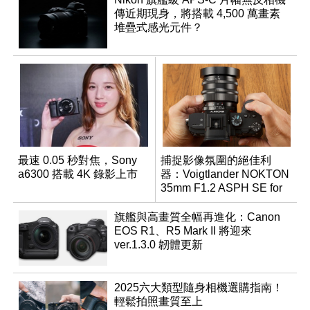
傳近期現身，將搭載 4,500 萬畫素
堆疊式感光元件？
最速 0.05 秒對焦，Sony
捕捉影像氛圍的絕佳利
a6300 搭載 4K 錄影上市
器：Voigtlander NOKTON
35mm F1.2 ASPH SE for
E-mount
旗艦與高畫質全幅再進化：Canon
EOS R1、R5 Mark II 將迎來
ver.1.3.0 韌體更新
2025六大類型隨身相機選購指南！
輕鬆拍照畫質至上