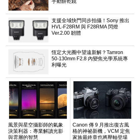
手動餅乾鏡
支援全域快門同步拍攝！Sony 推出
HVL-F28RM 與 F28RMA 閃燈
Ver.2.00 韌體
恆定大光圈中望遠新解？Tamron
50-130mm F2.8 內變焦光學系統專
利曝光
風景與星空攝影師的氣象
Canon 傳 9 月推出復古風
決策利器：專業解讀光影
格的神祕新機，VCM 定焦
與雲層的智慧
家族最終章也將壓軸登場