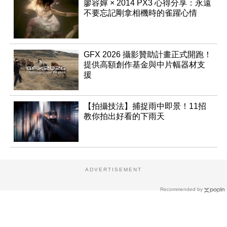
廖容嬋 × 2014 PX3 心得分享：永遠
不要忘記剛拿相機時的雀躍心情
GFX 2026 攝影贊助計畫正式開跑！
提供高額創作基金與中片幅器材支
援
【拍攝技法】捕捉雨中即景！11招
教你拍出好看的下雨天
ADVERTISEMENT
Recommended by