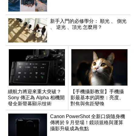
新手入門的必修學分： 順光 、 側光
、 逆光 、頂光 怎麼用？
續航力將迎來重大突破？
【手機攝影教室】手機攝
Sony 傳正為 Alpha 相機開
影最基本的調整：亮度、
發全新螢幕顯示技術
對焦與焦距變換
Canon PowerShot 全新口袋隨身機
傳將於 9 月登場！鏡頭規格與運算
攝影升級成為焦點