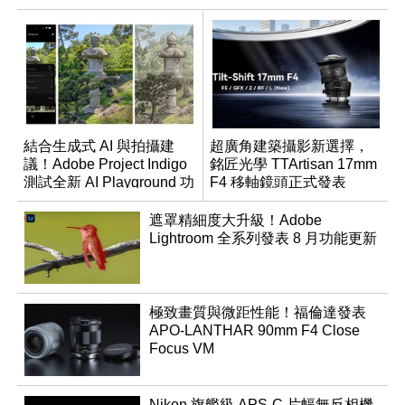
結合生成式 AI 與拍攝建
超廣角建築攝影新選擇，
議！Adobe Project Indigo
銘匠光學 TTArtisan 17mm
測試全新 AI Playground 功
F4 移軸鏡頭正式發表
能
遮罩精細度大升級！Adobe
Lightroom 全系列發表 8 月功能更新
極致畫質與微距性能！福倫達發表
APO-LANTHAR 90mm F4 Close
Focus VM
Nikon 旗艦級 APS-C 片幅無反相機