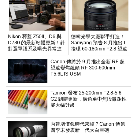
Nikon 釋蓋 Z50II、D6 與
德韓光學大廠聯手打造！
D780 的最新韌體更新！針
Samyang 預告 8 月推出 L
對選單語系及曝光異常進
接環 60-180mm F2.8 望遠
行修復
變焦鏡
Canon 傳將於 9 月推出全新 RF 超
望遠變焦鏡頭 RF 300-600mm
F5.6L IS USM
Tamron 發布 25-200mm F2.8-5.6
G2 韌體更新，廣角至中焦段微距性
能大幅升級
內建增倍鏡時代來臨？Canon 傳第
四季末發表新一代大白巨砲