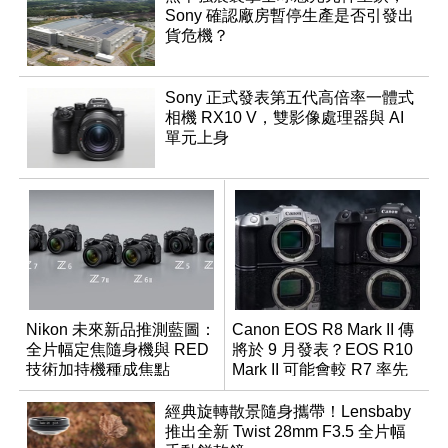
Sony 確認廠房暫停生產是否引發出
貨危機？
Sony 正式發表第五代高倍率一體式
相機 RX10 V，雙影像處理器與 AI
單元上身
Nikon 未來新品推測藍圖：
Canon EOS R8 Mark II 傳
全片幅定焦隨身機與 RED
將於 9 月發表？EOS R10
技術加持機種成焦點
Mark II 可能會較 R7 率先
推出
經典旋轉散景隨身攜帶！Lensbaby
推出全新 Twist 28mm F3.5 全片幅