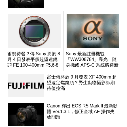
蓄勢待發？傳 Sony 將於 8
Sony 最新註冊機號
月 4 日發表平價超望遠鏡
「WW308784」曝光，隨
頭 FE 100-400mm F5.6-8
身機或 APS-C 系統將迎新
成員？
富士傳將於 9 月發表 XF 400mm 超
望遠定焦鏡頭？野生動物攝影師期
待值拉滿
Canon 釋出 EOS R5 Mark II 最新韌
體 Ver.1.3.1，修正全域 AF 操作失
效問題