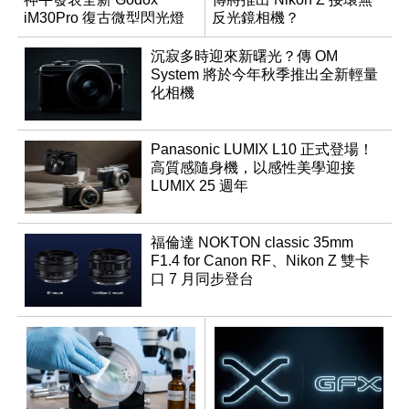
iM30Pro 復古微型閃光燈
反光鏡相機？
沉寂多時迎來新曙光？傳 OM
System 將於今年秋季推出全新輕量
化相機
Panasonic LUMIX L10 正式登場！
高質感隨身機，以感性美學迎接
LUMIX 25 週年
福倫達 NOKTON classic 35mm
F1.4 for Canon RF、Nikon Z 雙卡
口 7 月同步登台