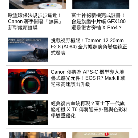
歐盟環保法規步步逼近！
富士神祕新機完成註冊！
Canon 著手開發「無氟」
會是旗艦中片幅 GFX180
新型鏡頭鍍膜
還是復古旁軸 X-Pro4？
挑戰視野極限！Tamron 12-20mm
F2.8 (A084) 全片幅超廣角變焦鏡正
式發表
Canon 傳將為 APS-C 機型導入堆
疊式感光元件！EOS R7 Mark II 或
迎來高速讀出升級
經典復古血統再現？富士下一代旗
艦相機 X-T6 傳將迎來外觀與色彩科
學雙重優化