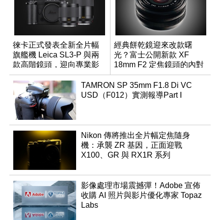
徠卡正式發表全新全片幅
經典餅乾鏡迎來改款曙
旗艦機 Leica SL3-P 與兩
光？富士公開新款 XF
款高階鏡頭，迎向專業影
18mm F2 定焦鏡頭的內對
音全方位演進
焦專利
TAMRON SP 35mm F1.8 Di VC
USD（F012）實測報導Part Ⅰ
Nikon 傳將推出全片幅定焦隨身
機：承襲 ZR 基因，正面迎戰
X100、GR 與 RX1R 系列
影像處理市場震撼彈！Adobe 宣佈
收購 AI 照片與影片優化專家 Topaz
Labs