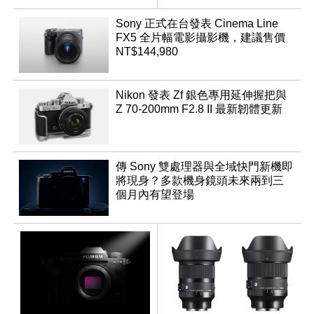
App「Atmos」登場
Sony 正式在台發表 Cinema Line
FX5 全片幅電影攝影機，建議售價
NT$144,980
Nikon 發表 Zf 銀色專用延伸握把與
Z 70-200mm F2.8 II 最新韌體更新
傳 Sony 雙處理器與全域快門新機即
將現身？多款機身鏡頭未來兩到三
個月內有望登場