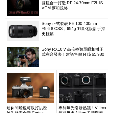
雙鏡合一打造 RF 24-70mm F2L IS
VCM 夢幻規格
Sony 正式發表 FE 100-400mm
F5.6-8 OSS，654g 羽量化設計手持
更輕鬆
Sony RX10 V 高倍率類單眼相機正
式在台發表！建議售價 NT$ 65,980
迷你閃燈也可以打跳燈！
專利曝光引發熱議！Viltrox
神牛發表全新 Godox
傳將推出 Nikon Z 接環無