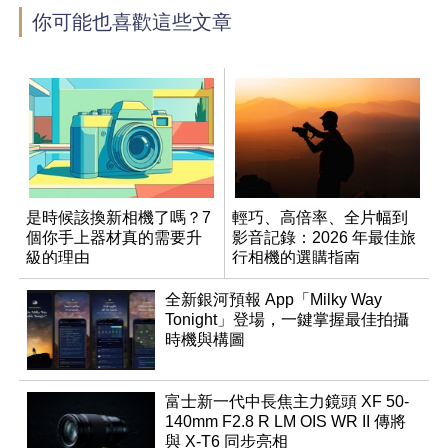
你可能也喜歡這些文章
是時候該換新相機了嗎？7
輕巧、高倍率、全片幅到
個你手上器材真的需要升
影音記錄：2026 年最佳旅
級的理由
行相機的選購指南
全新銀河預報 App「Milky Way
Tonight」登場，一鍵掌握最佳拍攝
時機與構圖
富士新一代中長焦主力鏡頭 XF 50-
140mm F2.8 R LM OIS WR II 傳將
與 X-T6 同步亮相