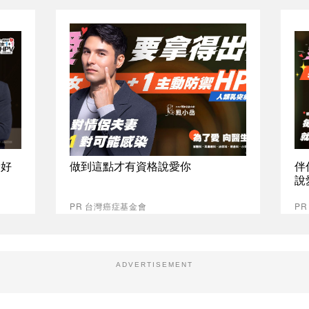
最好
做到這點才有資格說愛你
伴
說
PR 台灣癌症基金會
P
ADVERTISEMENT