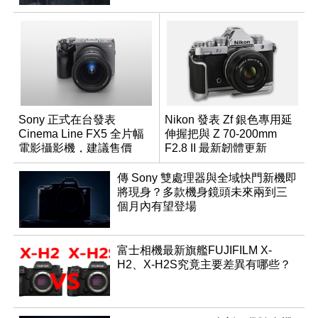
Sony 正式在台發表
Nikon 發表 Zf 銀色專用延
Cinema Line FX5 全片幅
伸握把與 Z 70-200mm
電影攝影機，建議售價
F2.8 II 最新韌體更新
NT$144,980
傳 Sony 雙處理器與全域快門新機即
將現身？多款機身鏡頭未來兩到三
個月內有望登場
富士相機最新旗艦FUJIFILM X-
H2、X-H2S究竟主要差異有哪些？