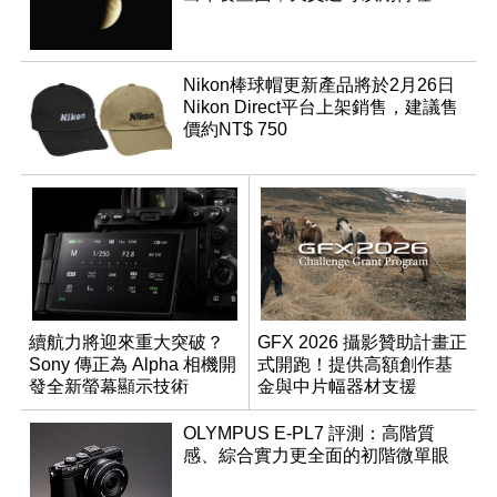
Nikon棒球帽更新產品將於2月26日
Nikon Direct平台上架銷售，建議售
價約NT$ 750
續航力將迎來重大突破？
GFX 2026 攝影贊助計畫正
Sony 傳正為 Alpha 相機開
式開跑！提供高額創作基
發全新螢幕顯示技術
金與中片幅器材支援
OLYMPUS E-PL7 評測：高階質
感、綜合實力更全面的初階微單眼