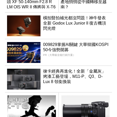
頭 XF 50-140mm F2.8 R
產地悄悄從中國轉移至越
LM OIS WR II 傳將與 X-T6
南？
同步亮相
橫拍豎拍補光都沒問題！神牛發表
全新 Godox Lux Junior II 復古機頂
閃光燈
009829掌握AI關鍵 大華韓國KOSPI
50今強勢開募
PR（大華銀全能行銷方案）
徠卡經典再進化！全新「金屬灰」
烤漆工藝登場，M11-P、Q3、D-
Lux 8 領銜換裝