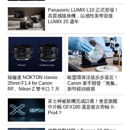
Panasonic LUMIX L10 正式登場！
高質感隨身機，以感性美學迎接
LUMIX 25 週年
福倫達 NOKTON classic
歐盟環保法規步步逼近！
35mm F1.4 for Canon
Canon 著手開發「無氟」
RF、Nikon Z 雙卡口 7 月
新型鏡頭鍍膜
同步登台
富士神祕新機完成註冊！會是旗艦
中片幅 GFX180 還是復古旁軸 X-
Pro4？