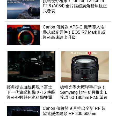
挑戰視野極限！Tamron 12-20mm
F2.8 (A084) 全片幅超廣角變焦鏡正
式發表
Canon 傳將為 APS-C 機型導入堆
疊式感光元件！EOS R7 Mark II 或
迎來高速讀出升級
經典復古血統再現？富士
德韓光學大廠聯手打造！
下一代旗艦相機 X-T6 傳將
Samyang 預告 8 月推出 L
迎來外觀與色彩科學雙重
接環 60-180mm F2.8 望遠
優化
變焦鏡
Canon 傳將於 9 月推出全新 RF 超
望遠變焦鏡頭 RF 300-600mm