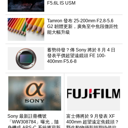
F5.6L IS USM
Tamron 發布 25-200mm F2.8-5.6
G2 韌體更新，廣角至中焦段微距性
能大幅升級
蓄勢待發？傳 Sony 將於 8 月 4 日
發表平價超望遠鏡頭 FE 100-
400mm F5.6-8
Sony 最新註冊機號
富士傳將於 9 月發表 XF
「WW308784」曝光，隨
400mm 超望遠定焦鏡頭？
身機或 APS-C 系統將迎新
野生動物攝影師期待值拉