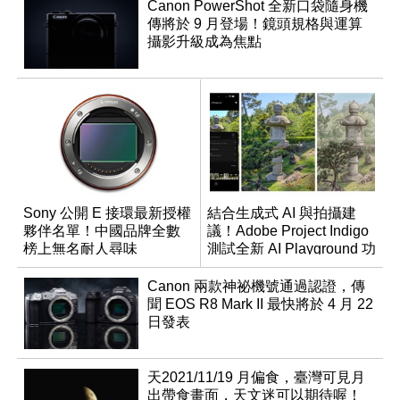
Canon PowerShot 全新口袋隨身機
傳將於 9 月登場！鏡頭規格與運算
攝影升級成為焦點
Sony 公開 E 接環最新授權
結合生成式 AI 與拍攝建
夥伴名單！中國品牌全數
議！Adobe Project Indigo
榜上無名耐人尋味
測試全新 AI Playground 功
能
Canon 兩款神祕機號通過認證，傳
聞 EOS R8 Mark II 最快將於 4 月 22
日發表
天2021/11/19 月偏食，臺灣可見月
出帶食畫面，天文迷可以期待喔！