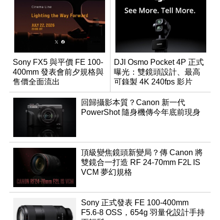
Sony FX5 與平價 FE 100-
DJI Osmo Pocket 4P 正式
400mm 發表會前夕規格與
曝光：雙鏡頭設計、最高
售價全面流出
可錄製 4K 240fps 影片
回歸攝影本質？Canon 新一代
PowerShot 隨身機傳今年底前現身
頂級變焦鏡頭新變局？傳 Canon 將
雙鏡合一打造 RF 24-70mm F2L IS
VCM 夢幻規格
Sony 正式發表 FE 100-400mm
F5.6-8 OSS，654g 羽量化設計手持