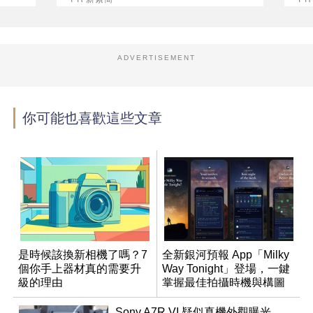
ADVERTISEMENT
你可能也喜歡這些文章
是時候該換新相機了嗎？7
全新銀河預報 App「Milky
個你手上器材真的需要升
Way Tonight」登場，一鍵
級的理由
掌握最佳拍攝時機與構圖
Sony A7R VI 疑似真機外觀曝光，