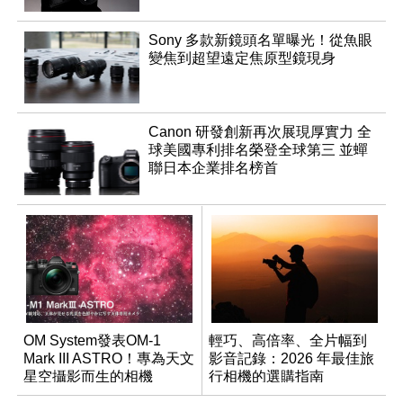
Sony 多款新鏡頭名單曝光！從魚眼
變焦到超望遠定焦原型鏡現身
Canon 研發創新再次展現厚實力 全
球美國專利排名榮登全球第三 並蟬
聯日本企業排名榜首
OM System發表OM-1
輕巧、高倍率、全片幅到
Mark III ASTRO！專為天文
影音記錄：2026 年最佳旅
星空攝影而生的相機
行相機的選購指南