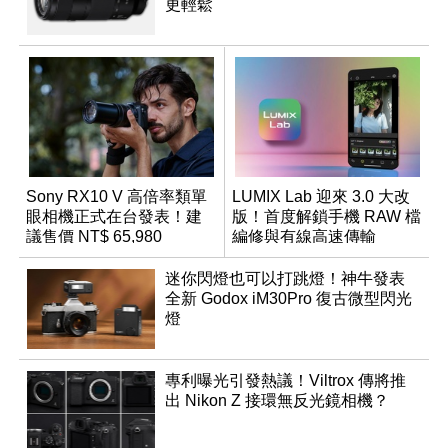
更輕鬆
Sony RX10 V 高倍率類單
LUMIX Lab 迎來 3.0 大改
眼相機正式在台發表！建
版！首度解鎖手機 RAW 檔
議售價 NT$ 65,980
編修與有線高速傳輸
迷你閃燈也可以打跳燈！神牛發表
全新 Godox iM30Pro 復古微型閃光
燈
專利曝光引發熱議！Viltrox 傳將推
出 Nikon Z 接環無反光鏡相機？