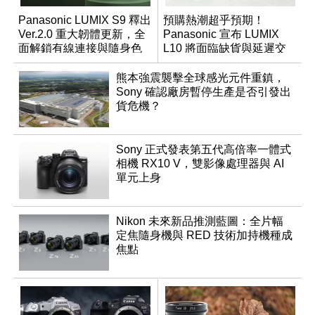
Panasonic LUMIX S9 釋出
預購熱潮超乎預期！
Ver.2.0 重大韌體更新，全
Panasonic 宣布 LUMIX
面解鎖有線連接與隨身色
L10 將面臨缺貨與延遲交
調編輯
貨時間
熊本強震襲擊全球感光元件重鎮，
Sony 確認廠房暫停生產是否引發出
貨危機？
Sony 正式發表第五代高倍率一體式
相機 RX10 V，雙影像處理器與 AI
單元上身
Nikon 未來新品推測藍圖：全片幅
定焦隨身機與 RED 技術加持機種成
焦點