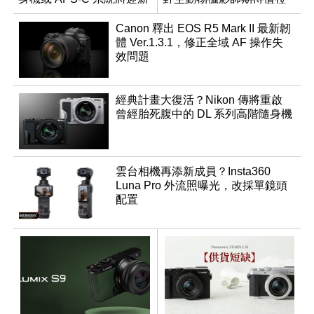
成員？
滿
Canon 釋出 EOS R5 Mark II 最新韌
體 Ver.1.3.1，修正全域 AF 操作失
效問題
經典計畫大復活？Nikon 傳將重啟
曾經胎死腹中的 DL 系列高階隨身機
雲台相機再添新成員？Insta360
Luna Pro 外流照曝光，改採單鏡頭
配置