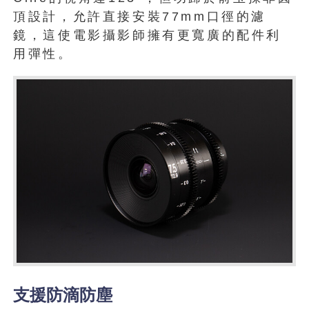
頂設計，允許直接安裝77mm口徑的濾
鏡，這使電影攝影師擁有更寬廣的配件利
用彈性。
支援防滴防塵