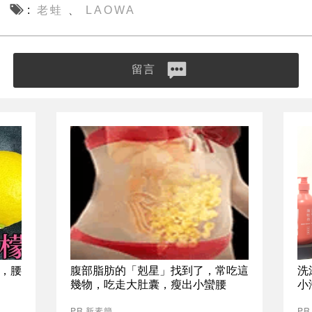
老蛙
LAOWA
、
留言
，腰
腹部脂肪的「剋星」找到了，常吃這
洗
幾物，吃走大肚囊，瘦出小蠻腰
小
PR 新素簡
P