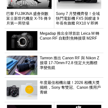
巴黎 FUJIKINA 盛會倒數
Sony 7 月雙機齊發！全域
富士新世代機皇 X-T6 傳 9
快門電影機 FX5 與睽違 9
月第一周登場
年長焦旗艦 RX10 V 即將
登場
Megadap 推出全球首款 Leica M 轉
Canon RF 自動對焦轉接環 M2RF
Tamron 推出 Canon RF 與 Nikon Z
接環 17-70mm F2.8 恆定大光圈標
準變焦鏡
年度最佳相機出爐！2026 相機大獎
揭曉，Sony 奪雙冠、Canon 獲用戶
青睞