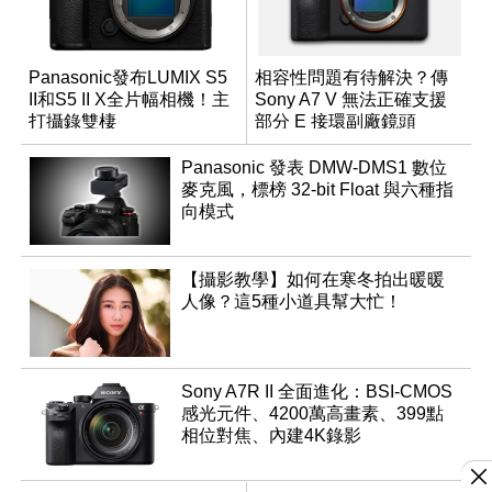
Panasonic發布LUMIX S5
相容性問題有待解決？傳
II和S5 II X全片幅相機！主
Sony A7 V 無法正確支援
打攝錄雙棲
部分 E 接環副廠鏡頭
Panasonic 發表 DMW-DMS1 數位
麥克風，標榜 32-bit Float 與六種指
向模式
【攝影教學】如何在寒冬拍出暖暖
人像？這5種小道具幫大忙！
Sony A7R II 全面進化：BSI-CMOS
感光元件、4200萬高畫素、399點
相位對焦、內建4K錄影