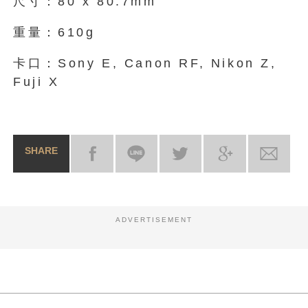
尺寸：80 x 80.7mm
重量：610g
卡口：Sony E, Canon RF, Nikon Z,
Fuji X
SHARE
ADVERTISEMENT