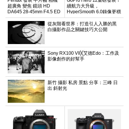
Pentax 發表 中片幅 相機
GoPro Hero 12重磅發表！
超廣角 變焦 鏡頭 HD
續航力大升級，
DA645 28-45mm F4.5 ED
HyperSmooth 6.0錄像更穩
AW SR
定
從灰階看世界：打造引人入勝的黑
白攝影作品之關鍵技巧大公開
Sony RX100 VII╳艾德Edo：工作及
影像創作的好幫手
新竹 攝影 私房 景點 分享：三峰 日
出 斜射光