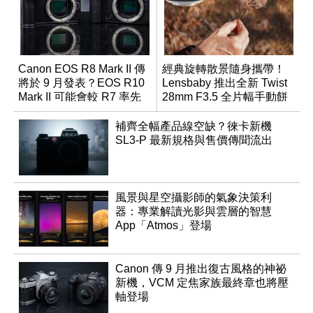
Canon EOS R8 Mark II 傳
經典旋轉散景隨身攜帶！
將於 9 月發表？EOS R10
Lensbaby 推出全新 Twist
Mark II 可能會較 R7 率先
28mm F3.5 全片幅手動餅
推出
乾鏡
補齊全幅產品線空缺？徠卡新機
SL3-P 最新規格與售價傳聞流出
風景與星空攝影師的氣象決策利
器：專業解讀光影與雲層的智慧
App「Atmos」登場
Canon 傳 9 月推出復古風格的神祕
新機，VCM 定焦家族最終章也將壓
軸登場