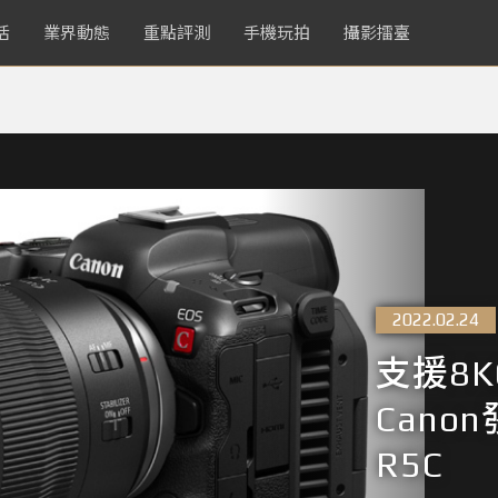
活
業界動態
重點評測
手機玩拍
攝影擂臺
2022.02.24
支援8K
Cano
R5C