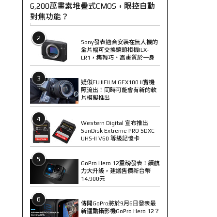
6,200萬畫素堆疊式CMOS + 眼控自動
對焦功能？
2
Sony發表適合安裝在無人機的
全片幅可交換鏡頭相機ILX-
LR1，集輕巧、高畫質於一身
3
疑似FUJIFILM GFX100 II實機
照流出！同時可能會有新的軟
片模擬推出
4
Western Digital 宣布推出
SanDisk Extreme PRO SDXC
UHS-II V60 等級記憶卡
5
GoPro Hero 12重磅發表！續航
力大升級，建議售價新台幣
14,900元
6
傳聞GoPro將於9月6日發表最
新運動攝影機GoPro Hero 12？