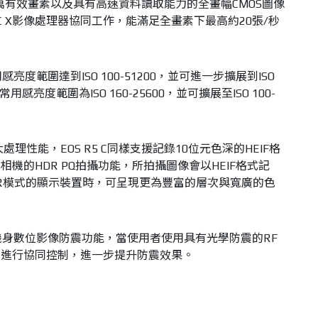
約4500萬有效畫素以及具有高速資料讀取能力的全畫幅CMOS圖像
GIC X影像處理器協同工作，能滿足全畫素下最高約20張/秒
感亮度範圍達到ISO 100-51200，並可進一步擴展到ISO
用感亮度範圍為ISO 160-25600，並可擴展至ISO 100-
大處理性能，EOS R5 C同樣支援記錄10位元色深的HEIF格
機的HDR PQ拍攝功能，所拍攝圖像會以HEIF格式記
HDR模式的顯示裝置時，可呈現更為豐富的層次與寬廣的色
載了機身數位影像防震功能，當使用者使用具有光學防震的RF
震進行協同控制，進一步提升防震效果。