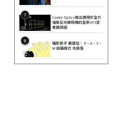
7
Cooke Optics推出適用於全片
幅無反光鏡相機的全新SP3定
焦鏡頭組
8
攝影新手 基礎班： P、A、S、
M 拍攝模式 先搞懂