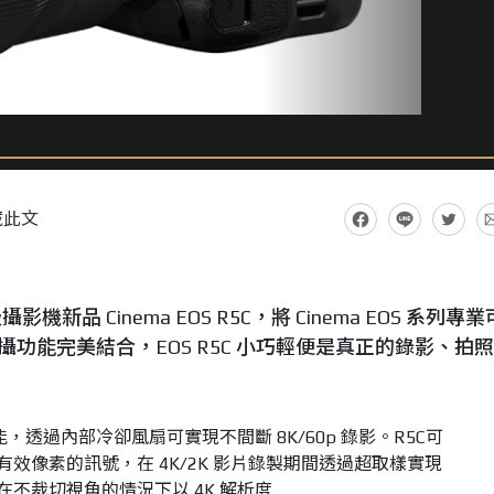
藏此文
機新品 Cinema EOS R5C，將 Cinema EOS 系列專
像拍攝功能完美結合，EOS R5C 小巧輕便是真正的錄影、拍
錄功能，透過內部冷卻風扇可實現不間斷 8K/60p 錄影。R5C可
有效像素的訊號，在 4K/2K 影片錄製期間透過超取樣實現
另外在不裁切視角的情況下以 4K 解析度