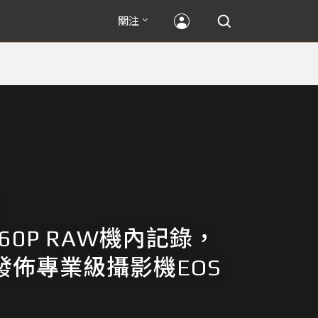
關注
60P RAW機內記錄，
n發佈專業級攝影機EOS