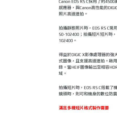
Canon EOS R5 C採用了
感應器，與Canon高性能的DI
照片高速連拍。
拍攝靜態照片時，EOS R5 C常用
50-102400；拍攝短片短片時，常
102400。
得益於DIGIC X影像處理器的強
式圖像，且支援高速連拍。啟用相
錄。當HEIF圖像輸出至相容
域。
拍攝短片時，EOS R5 C搭
鏡頭時，則可和機身的數位防
滿足多種短片格式製作需要