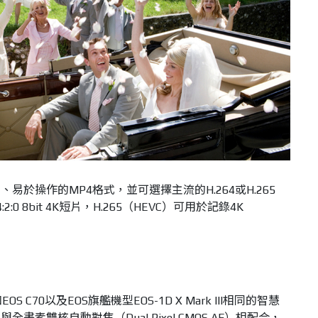
於操作的MP4格式，並可選擇主流的H.264或H.265
:0 8bit 4K短片，H.265（HEVC）可用於記錄4K
S C70以及EOS旗艦機型EOS-1D X Mark III相同的智慧
，與全畫素雙核自動對焦（Dual Pixel CMOS AF）相配合，