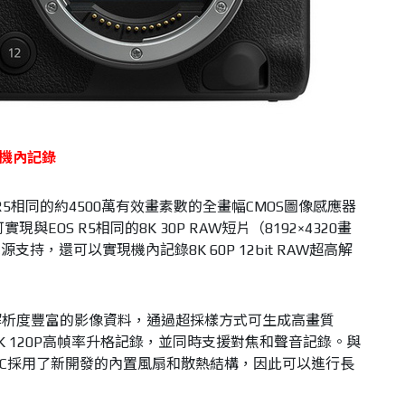
機內記錄
EOS R5相同的約4500萬有效畫素數的全畫幅CMOS圖像感應器
現與EOS R5相同的8K 30P RAW短片（8192×4320畫
持，還可以實現機內記錄8K 60P 12bit RAW超高解
取8K高解析度豐富的影像資料，通過超採樣方式可生成高畫質
最高支援4K 120P高幀率升格記錄，並同時支援對焦和聲音記錄。與
 R5 C採用了新開發的內置風扇和散熱結構，因此可以進行長