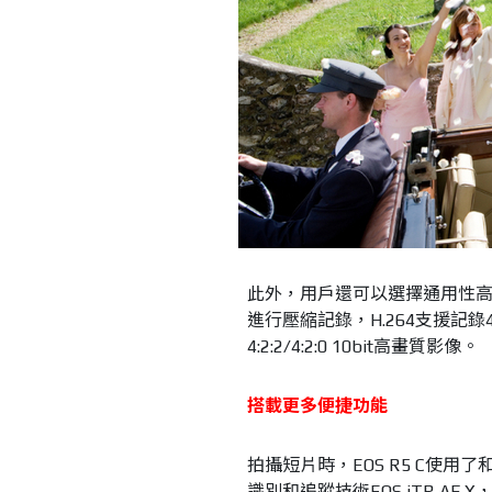
此外，用戶還可以選擇通用性高、易
進行壓縮記錄，H.264支援記錄4:2
4:2:2/4:2:0 10bit高畫質影像。
搭載更多便捷功能
拍攝短片時，EOS R5 C使用了和EO
識別和追蹤技術EOS iTR AF X