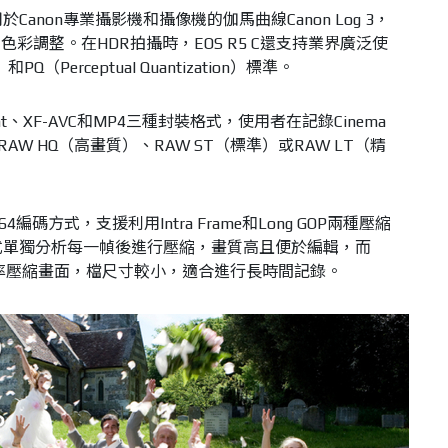
使用於Canon專業攝影機和攝像機的伽馬曲線Canon Log 3，
彩調整。在HDR拍攝時，EOS R5 C還支持業界廣泛使
和PQ（Perceptual Quantization）標準。
 Light、XF-AVC和MP4三種封裝格式，使用者在記錄Cinema
在RAW HQ（高畫質）、RAW ST（標準）或RAW LT（精
。
4編碼方式，支援利用Intra Frame和Long GOP兩種壓縮
me方式單獨分析每一幀後進行壓縮，畫質高且便於編輯，而
壓縮率壓縮畫面，檔尺寸較小，適合進行長時間記錄。