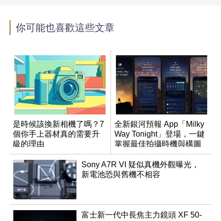
你可能也喜歡這些文章
是時候該換新相機了嗎？7
全新銀河預報 App「Milky
個你手上器材真的需要升
Way Tonight」登場，一鍵
級的理由
掌握最佳拍攝時機與構圖
Sony A7R VI 疑似真機外觀曝光，
新電池恐與舊機不相容
富士新一代中長焦主力鏡頭 XF 50-