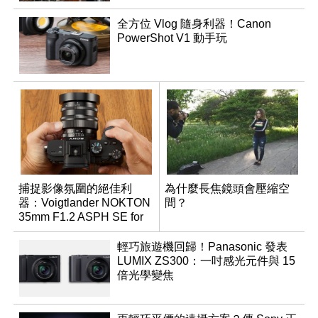
全方位 Vlog 隨身利器！Canon
PowerShot V1 動手玩
捕捉影像氛圍的絕佳利
為什麼長焦鏡頭會壓縮空
器：Voigtlander NOKTON
間？
35mm F1.2 ASPH SE for
E-mount
輕巧旅遊機回歸！Panasonic 發表
LUMIX ZS300：一吋感光元件與 15
倍光學變焦