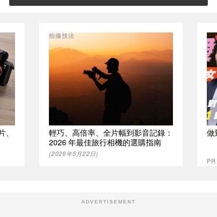
拍攝技法
拍片、
輕巧、高倍率、全片幅到影音記錄：
做
2026 年最佳旅行相機的選購指南
(2026年5月22日)
P
ADVERTISEMENT