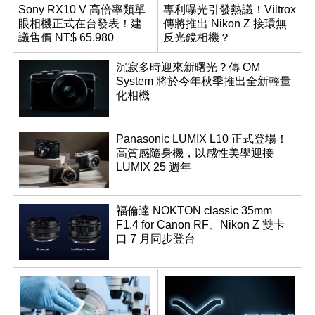
Sony RX10 V 高倍率類單
專利曝光引發熱議！Viltrox
眼相機正式在台發表！建
傳將推出 Nikon Z 接環無
議售價 NT$ 65,980
反光鏡相機？
沉寂多時迎來新曙光？傳 OM
System 將於今年秋季推出全新輕量
化相機
Panasonic LUMIX L10 正式登場！
高質感隨身機，以感性美學迎接
LUMIX 25 週年
福倫達 NOKTON classic 35mm
F1.4 for Canon RF、Nikon Z 雙卡
口 7 月同步登台