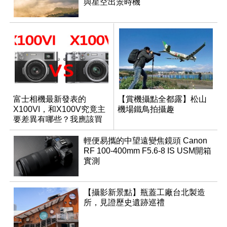
與星空出景時機
富士相機最新發表的
【賞機攝點全都露】松山
X100VI，和X100V究竟主
機場鐵鳥拍攝趣
要差異有哪些？我應該買
哪一台？
輕便易攜的中望遠變焦鏡頭 Canon
RF 100-400mm F5.6-8 IS USM開箱
實測
【攝影新景點】瓶蓋工廠台北製造
所，見證歷史遺跡巡禮