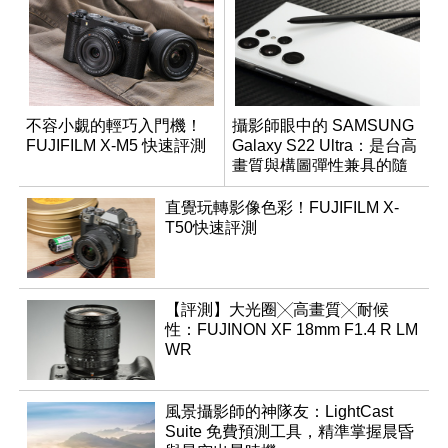
不容小覷的輕巧入門機！
攝影師眼中的 SAMSUNG
FUJIFILM X-M5 快速評測
Galaxy S22 Ultra：是台高
畫質與構圖彈性兼具的隨
身影像創作工具
直覺玩轉影像色彩！FUJIFILM X-
T50快速評測
【評測】大光圈╳高畫質╳耐候
性：FUJINON XF 18mm F1.4 R LM
WR
風景攝影師的神隊友：LightCast
Suite 免費預測工具，精準掌握晨昏