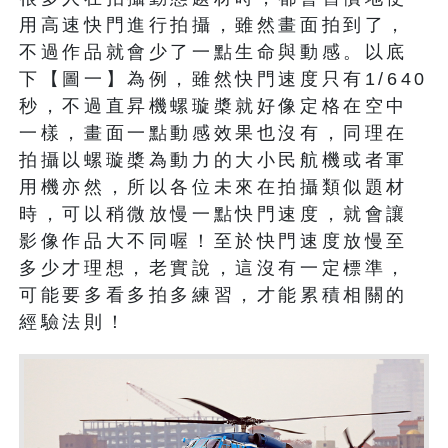
用高速快門進行拍攝，雖然畫面拍到了，
不過作品就會少了一點生命與動感。以底
下【圖一】為例，雖然快門速度只有1/640
秒，不過直昇機螺璇槳就好像定格在空中
一樣，畫面一點動感效果也沒有，同理在
拍攝以螺璇槳為動力的大小民航機或者軍
用機亦然，所以各位未來在拍攝類似題材
時，可以稍微放慢一點快門速度，就會讓
影像作品大不同喔！至於快門速度放慢至
多少才理想，老實說，這沒有一定標準，
可能要多看多拍多練習，才能累積相關的
經驗法則！