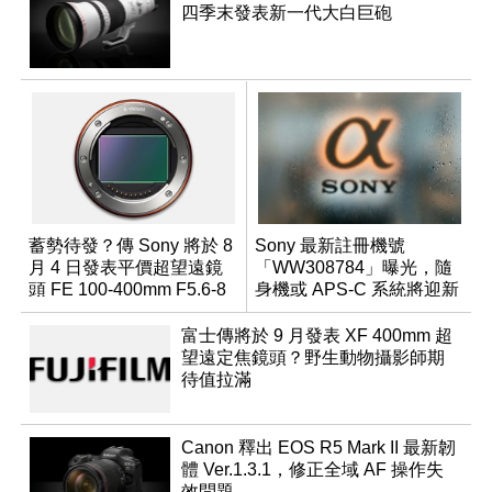
四季末發表新一代大白巨砲
蓄勢待發？傳 Sony 將於 8
Sony 最新註冊機號
月 4 日發表平價超望遠鏡
「WW308784」曝光，隨
頭 FE 100-400mm F5.6-8
身機或 APS-C 系統將迎新
成員？
富士傳將於 9 月發表 XF 400mm 超
望遠定焦鏡頭？野生動物攝影師期
待值拉滿
Canon 釋出 EOS R5 Mark II 最新韌
體 Ver.1.3.1，修正全域 AF 操作失
效問題