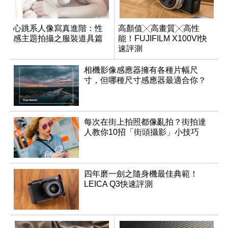
心跳系人像寫真進階：性
高顏值╳高畫質╳高性
感主題拍攝之服裝道具篇
能！FUJIFILM X100VI快
速評測
相機影像感應器擁有各種片幅尺
寸，但哪種尺寸感應器最適合你？
每次在街上拍照都像亂拍？街拍達
人教你10招「街頭攝影」小技巧
四年磨一劍之隨身機最佳典範！
LEICA Q3快速評測