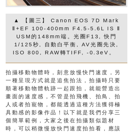
▲ 【圖三】 Canon EOS 7D Mark
Ⅱ+EF 100-400mm F4.5-5.6L IS Ⅱ
USM的148mm端。光圈F13, 快門
1/125秒, 自動白平衡, AV光圈先決,
ISO 800, RAW轉TIFF, -0.3eV。
拍攝移動物體時，刻意放慢快門速度，另
一種呈現方式就是追焦拍法，拍攝時只要
順著移動物體軌跡一起跟拍，就能營造出
畫面的速度感，不管是拍飛機、拍鳥、拍
人或者拍寵物，都能透過這種方法獲得極
具動感的影像作品！以下就是我們分享三
個簡單範例，大家之後在拍攝類似題材
時，可以稍微慢放快門速度拍拍看，應該