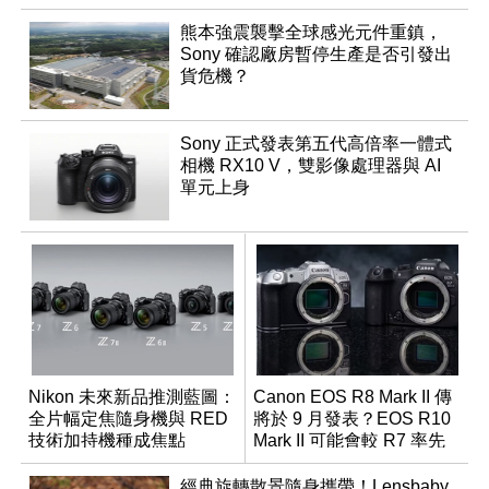
熊本強震襲擊全球感光元件重鎮，
Sony 確認廠房暫停生產是否引發出
貨危機？
Sony 正式發表第五代高倍率一體式
相機 RX10 V，雙影像處理器與 AI
單元上身
Nikon 未來新品推測藍圖：
Canon EOS R8 Mark II 傳
全片幅定焦隨身機與 RED
將於 9 月發表？EOS R10
技術加持機種成焦點
Mark II 可能會較 R7 率先
推出
經典旋轉散景隨身攜帶！Lensbaby