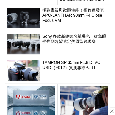
極致畫質與微距性能！福倫達發表
APO-LANTHAR 90mm F4 Close
Focus VM
Sony 多款新鏡頭名單曝光！從魚眼
變焦到超望遠定焦原型鏡現身
TAMRON SP 35mm F1.8 Di VC
USD（F012）實測報導Part Ⅰ