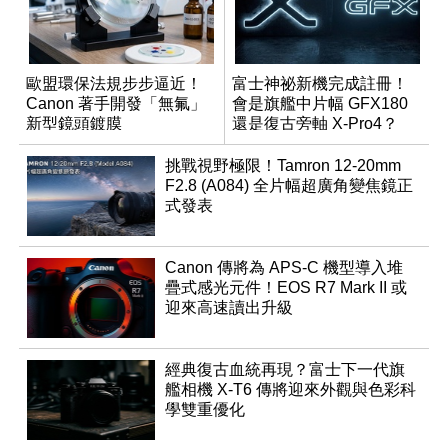
歐盟環保法規步步逼近！
富士神祕新機完成註冊！
Canon 著手開發「無氟」
會是旗艦中片幅 GFX180
新型鏡頭鍍膜
還是復古旁軸 X-Pro4？
挑戰視野極限！Tamron 12-20mm
F2.8 (A084) 全片幅超廣角變焦鏡正
式發表
Canon 傳將為 APS-C 機型導入堆
疊式感光元件！EOS R7 Mark II 或
迎來高速讀出升級
經典復古血統再現？富士下一代旗
艦相機 X-T6 傳將迎來外觀與色彩科
學雙重優化