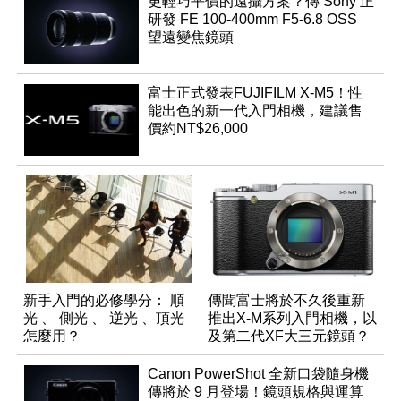
更輕巧平價的遠攝方案？傳 Sony 正
研發 FE 100-400mm F5-6.8 OSS
望遠變焦鏡頭
富士正式發表FUJIFILM X-M5！性
能出色的新一代入門相機，建議售
價約NT$26,000
新手入門的必修學分： 順
傳聞富士將於不久後重新
光 、 側光 、 逆光 、頂光
推出X-M系列入門相機，以
怎麼用？
及第二代XF大三元鏡頭？
Canon PowerShot 全新口袋隨身機
傳將於 9 月登場！鏡頭規格與運算