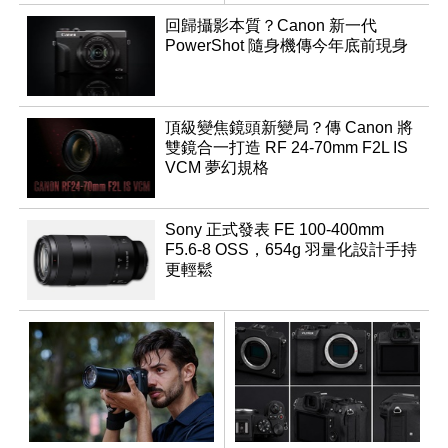
回歸攝影本質？Canon 新一代
PowerShot 隨身機傳今年底前現身
頂級變焦鏡頭新變局？傳 Canon 將
雙鏡合一打造 RF 24-70mm F2L IS
VCM 夢幻規格
Sony 正式發表 FE 100-400mm
F5.6-8 OSS，654g 羽量化設計手持
更輕鬆