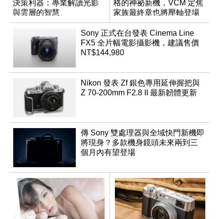
決策利器：專業解讀光影
格的神祕新機，VCM 定焦
與雲層的智慧
家族最終章也將壓軸登場
App「Atmos」登場
Sony 正式在台發表 Cinema Line
FX5 全片幅電影攝影機，建議售價
NT$144,980
Nikon 發表 Zf 銀色專用延伸握把與
Z 70-200mm F2.8 II 最新韌體更新
傳 Sony 雙處理器與全域快門新機即
將現身？多款機身鏡頭未來兩到三
個月內有望登場