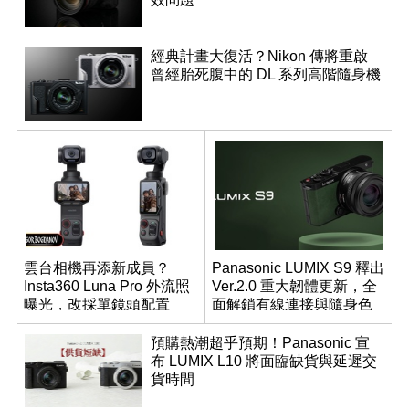
經典計畫大復活？Nikon 傳將重啟
曾經胎死腹中的 DL 系列高階隨身機
雲台相機再添新成員？
Panasonic LUMIX S9 釋出
Insta360 Luna Pro 外流照
Ver.2.0 重大韌體更新，全
曝光，改採單鏡頭配置
面解鎖有線連接與隨身色
調編輯
預購熱潮超乎預期！Panasonic 宣
布 LUMIX L10 將面臨缺貨與延遲交
貨時間