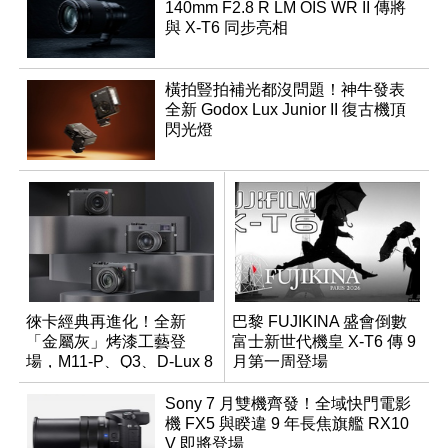
140mm F2.8 R LM OIS WR II 傳將
與 X-T6 同步亮相
橫拍豎拍補光都沒問題！神牛發表
全新 Godox Lux Junior II 復古機頂
閃光燈
徠卡經典再進化！全新
巴黎 FUJIKINA 盛會倒數
「金屬灰」烤漆工藝登
富士新世代機皇 X-T6 傳 9
場，M11-P、Q3、D-Lux 8
月第一周登場
領銜換裝
Sony 7 月雙機齊發！全域快門電影
機 FX5 與睽違 9 年長焦旗艦 RX10
V 即將登場