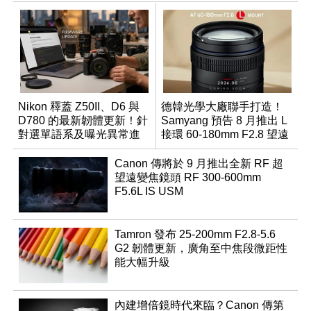
Nikon 釋蓋 Z50II、D6 與
德韓光學大廠聯手打造！
D780 的最新韌體更新！針
Samyang 預告 8 月推出 L
對選單語系及曝光異常進
接環 60-180mm F2.8 望遠
行修復
變焦鏡
Canon 傳將於 9 月推出全新 RF 超
望遠變焦鏡頭 RF 300-600mm
F5.6L IS USM
Tamron 發布 25-200mm F2.8-5.6
G2 韌體更新，廣角至中焦段微距性
能大幅升級
內建增倍鏡時代來臨？Canon 傳第