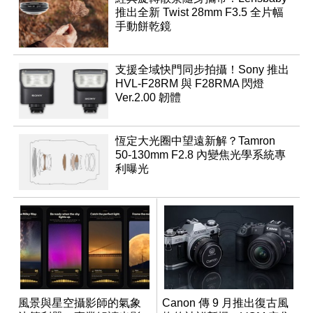
推出全新 Twist 28mm F3.5 全片幅
手動餅乾鏡
支援全域快門同步拍攝！Sony 推出
HVL-F28RM 與 F28RMA 閃燈
Ver.2.00 韌體
恆定大光圈中望遠新解？Tamron
50-130mm F2.8 內變焦光學系統專
利曝光
風景與星空攝影師的氣象
Canon 傳 9 月推出復古風