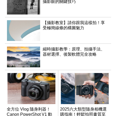
攝影眼的關鍵技巧
【攝影教室】請你跟我這樣拍！享
受極簡線條的構圖魅力
縮時攝影教學：原理、拍攝手法、
器材選擇、後製軟體完全攻略
全方位 Vlog 隨身利器！
2025六大類型隨身相機選
Canon PowerShot V1 動
購指南！輕鬆拍照畫質至