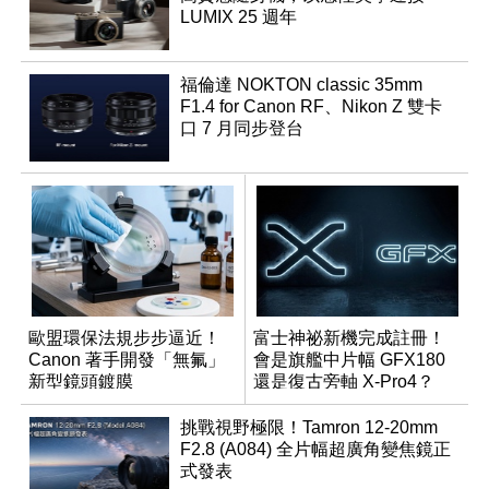
LUMIX 25 週年
福倫達 NOKTON classic 35mm
F1.4 for Canon RF、Nikon Z 雙卡
口 7 月同步登台
歐盟環保法規步步逼近！
富士神祕新機完成註冊！
Canon 著手開發「無氟」
會是旗艦中片幅 GFX180
新型鏡頭鍍膜
還是復古旁軸 X-Pro4？
挑戰視野極限！Tamron 12-20mm
F2.8 (A084) 全片幅超廣角變焦鏡正
式發表