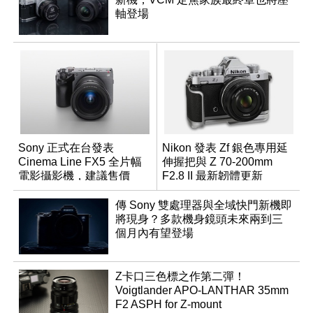
軸登場
Sony 正式在台發表
Nikon 發表 Zf 銀色專用延
Cinema Line FX5 全片幅
伸握把與 Z 70-200mm
電影攝影機，建議售價
F2.8 II 最新韌體更新
NT$144,980
傳 Sony 雙處理器與全域快門新機即
將現身？多款機身鏡頭未來兩到三
個月內有望登場
Z卡口三色標之作第二彈！
Voigtlander APO-LANTHAR 35mm
F2 ASPH for Z-mount