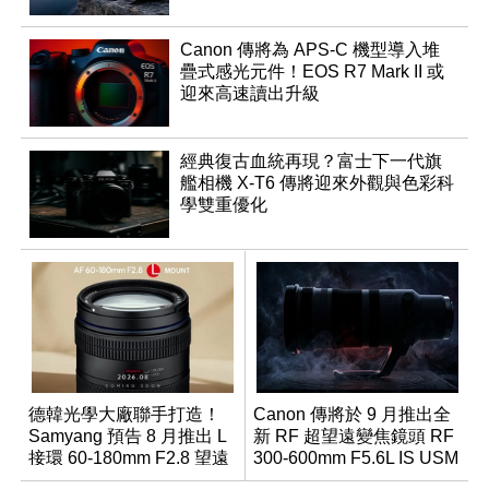
Canon 傳將為 APS-C 機型導入堆
疊式感光元件！EOS R7 Mark II 或
迎來高速讀出升級
經典復古血統再現？富士下一代旗
艦相機 X-T6 傳將迎來外觀與色彩科
學雙重優化
德韓光學大廠聯手打造！
Canon 傳將於 9 月推出全
Samyang 預告 8 月推出 L
新 RF 超望遠變焦鏡頭 RF
接環 60-180mm F2.8 望遠
300-600mm F5.6L IS USM
變焦鏡