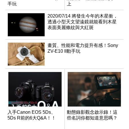
手玩
上
2020/07/14 將發生今年的木星衝，
透過小型天文望遠鏡就能看到木星
表面美麗條紋與大紅斑
畫質、性能和電力提升有感！Sony
ZV-E10 II動手玩
入手Canon EOS 5Ds、
動態錄影觀念啟示錄！這
5Ds R前的6大Q&A！！
些名詞你都知道意思嗎？