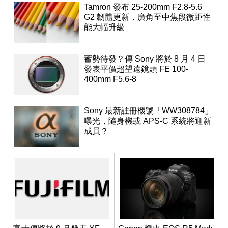
Tamron 發布 25-200mm F2.8-5.6
G2 韌體更新，廣角至中焦段微距性
能大幅升級
蓄勢待發？傳 Sony 將於 8 月 4 日
發表平價超望遠鏡頭 FE 100-
400mm F5.6-8
Sony 最新註冊機號「WW308784」
曝光，隨身機或 APS-C 系統將迎新
成員？