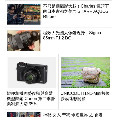
不只是個攝影大叔！Charles 鏡頭下
的日本古都之美 ft. SHARP AQUOS
R9 pro
極致大光圈人像鏡現身！Sigma
85mm F1.2 DG
輕便相機強勢復甦與高階
UNICODE H1N1-Mini數位
機型熱銷 Canon 第二季營
沙漠迷彩開箱
業利潤大增 35%
神秘 女人 帶我 環遊世界 之 香港