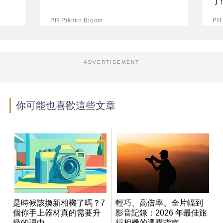
了
PR Pikmin Bloom
PR
ADVERTISEMENT
你可能也喜歡這些文章
是時候該換新相機了嗎？7
輕巧、高倍率、全片幅到
個你手上器材真的需要升
影音記錄：2026 年最佳旅
級的理由
行相機的選購指南