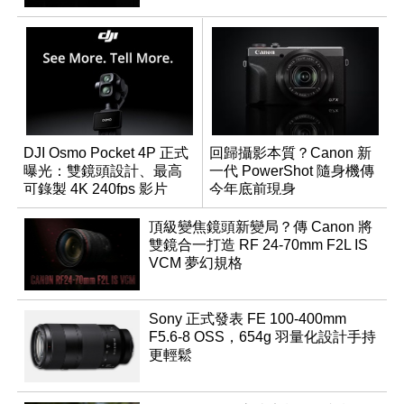
DJI Osmo Pocket 4P 正式
回歸攝影本質？Canon 新
曝光：雙鏡頭設計、最高
一代 PowerShot 隨身機傳
可錄製 4K 240fps 影片
今年底前現身
頂級變焦鏡頭新變局？傳 Canon 將
雙鏡合一打造 RF 24-70mm F2L IS
VCM 夢幻規格
Sony 正式發表 FE 100-400mm
F5.6-8 OSS，654g 羽量化設計手持
更輕鬆