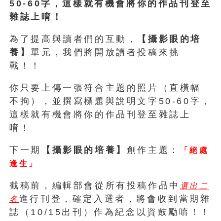
50-60字，這樣就有機會將你的作品刊登至
雜誌上唷！
為了提高與讀者們的互動，
【攝影眼的培
養】
單元，我們將開放讀者投稿來挑
戰！！
你只要上傳一張符合主題的照片（直橫幅
不拘），並撰寫標題與說明文字50-60字，
這樣就有機會將你的作品刊登至雜誌上
唷！
下一期
【攝影眼的培養】
創作主題：
「絕處
逢生」
截稿前，編輯部會從所有投稿作品中
選出二
進行刊登，確定入選者，將會收到當期雜
名
誌（10/15出刊）作為紀念以資鼓勵唷！！