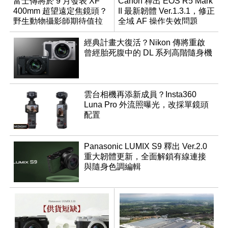
富士傳將於 9 月發表 XF
Canon 釋出 EOS R5 Mark
400mm 超望遠定焦鏡頭？
II 最新韌體 Ver.1.3.1，修正
野生動物攝影師期待值拉
全域 AF 操作失效問題
滿
經典計畫大復活？Nikon 傳將重啟
曾經胎死腹中的 DL 系列高階隨身機
雲台相機再添新成員？Insta360
Luna Pro 外流照曝光，改採單鏡頭
配置
Panasonic LUMIX S9 釋出 Ver.2.0
重大韌體更新，全面解鎖有線連接
與隨身色調編輯