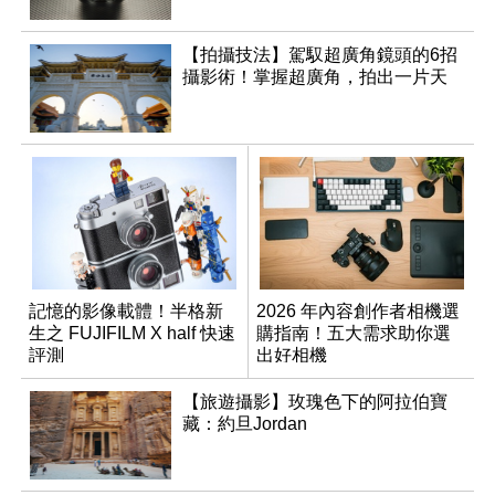
【拍攝技法】駕馭超廣角鏡頭的6招
攝影術！掌握超廣角，拍出一片天
記憶的影像載體！半格新
2026 年內容創作者相機選
生之 FUJIFILM X half 快速
購指南！五大需求助你選
評測
出好相機
【旅遊攝影】玫瑰色下的阿拉伯寶
藏：約旦Jordan