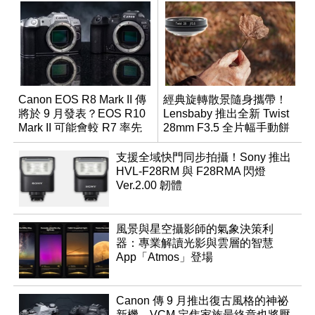
Canon EOS R8 Mark II 傳
經典旋轉散景隨身攜帶！
將於 9 月發表？EOS R10
Lensbaby 推出全新 Twist
Mark II 可能會較 R7 率先
28mm F3.5 全片幅手動餅
推出
乾鏡
支援全域快門同步拍攝！Sony 推出
HVL-F28RM 與 F28RMA 閃燈
Ver.2.00 韌體
風景與星空攝影師的氣象決策利
器：專業解讀光影與雲層的智慧
App「Atmos」登場
Canon 傳 9 月推出復古風格的神祕
新機，VCM 定焦家族最終章也將壓