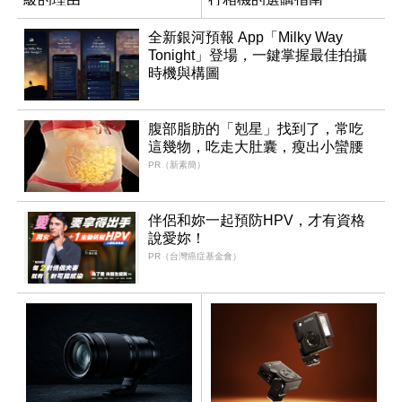
全新銀河預報 App「Milky Way
Tonight」登場，一鍵掌握最佳拍攝
時機與構圖
腹部脂肪的「剋星」找到了，常吃
這幾物，吃走大肚囊，瘦出小蠻腰
PR（新素簡）
伴侶和妳一起預防HPV，才有資格
說愛妳！
PR（台灣癌症基金會）