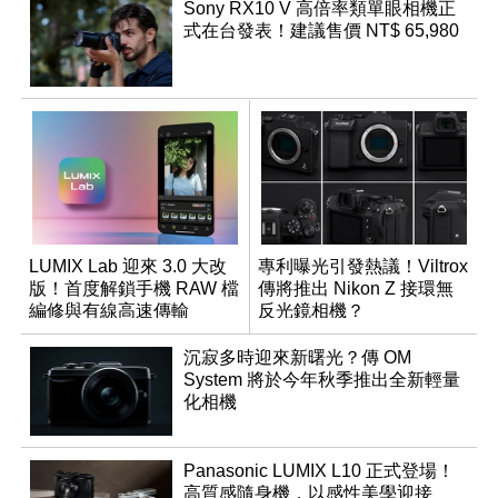
Sony RX10 V 高倍率類單眼相機正
式在台發表！建議售價 NT$ 65,980
LUMIX Lab 迎來 3.0 大改
專利曝光引發熱議！Viltrox
版！首度解鎖手機 RAW 檔
傳將推出 Nikon Z 接環無
編修與有線高速傳輸
反光鏡相機？
沉寂多時迎來新曙光？傳 OM
System 將於今年秋季推出全新輕量
化相機
Panasonic LUMIX L10 正式登場！
高質感隨身機，以感性美學迎接