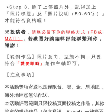
•Step 3. 除了上傳照片外，記得加上
「照片標題」及「照片說明（50-60字）」
才能符合資格喔！
※投稿者，
請務必留下你的聯絡方式（FB或
，若獲選好讓編輯部能聯繫到你，
MAIL）
謝謝！
【範例作品】照片意向、型態不拘，只要
符合
創作主軸即可。
「愛要即時」
【注意事項】
本活動獎項寄送地區僅限台、澎、金、馬地區，
海外地區恕無法配送。
本活動評選範圍只限投稿頁面投稿之作品，其餘
管道的投稿作品（包含私訊、E-mail）一律概不