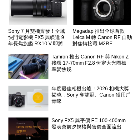
Sony 7 月雙機齊發！全域
Megadap 推出全球首款
快門電影機 FX5 與睽違 9
Leica M 轉 Canon RF 自動
年長焦旗艦 RX10 V 即將
對焦轉接環 M2RF
登場
Tamron 推出 Canon RF 與 Nikon Z
接環 17-70mm F2.8 恆定大光圈標
準變焦鏡
年度最佳相機出爐！2026 相機大獎
揭曉，Sony 奪雙冠、Canon 獲用戶
青睞
Sony FX5 與平價 FE 100-400mm
發表會前夕規格與售價全面流出