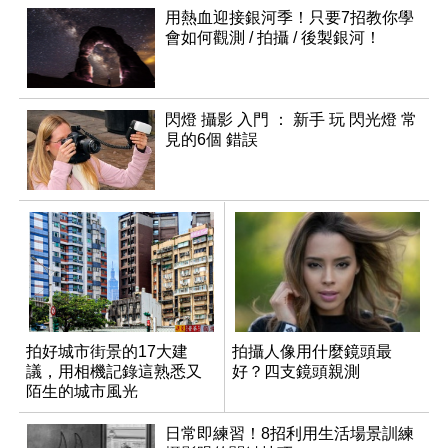
用熱血迎接銀河季！只要7招教你學
會如何觀測 / 拍攝 / 後製銀河！
閃燈 攝影 入門 ： 新手 玩 閃光燈 常
見的6個 錯誤
拍好城市街景的17大建
拍攝人像用什麼鏡頭最
議，用相機記錄這熟悉又
好？四支鏡頭親測
陌生的城市風光
日常即練習！8招利用生活場景訓練