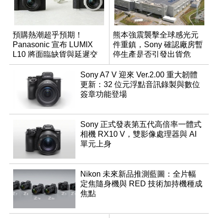
預購熱潮超乎預期！
熊本強震襲擊全球感光元
Panasonic 宣布 LUMIX
件重鎮，Sony 確認廠房暫
L10 將面臨缺貨與延遲交
停生產是否引發出貨危
貨時間
機？
Sony A7 V 迎來 Ver.2.00 重大韌體
更新：32 位元浮點音訊錄製與數位
簽章功能登場
Sony 正式發表第五代高倍率一體式
相機 RX10 V，雙影像處理器與 AI
單元上身
Nikon 未來新品推測藍圖：全片幅
定焦隨身機與 RED 技術加持機種成
焦點