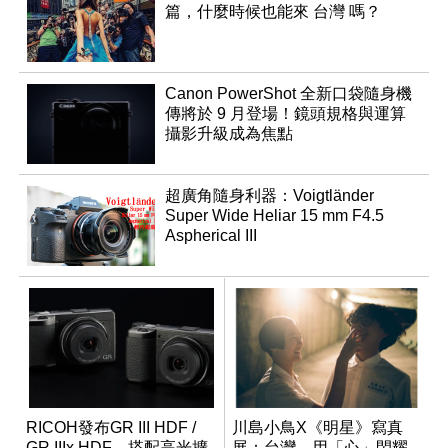
篇，什麼時候也能來 台灣 嗎？
Canon PowerShot 全新口袋隨身機
傳將於 9 月登場！鏡頭規格與運算
攝影升級成為焦點
超廣角隨身利器：Voigtländer
Super Wide Heliar 15 mm F4.5
Aspherical III
RICOH發布GR III HDF /
川島小鳥X《明星》寫真
GR IIIx HDF，搭配高光擴
展：台灣，用「心」閃耀