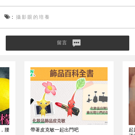
攝影眼的培養
留言
，腰
帶著皮克敏一起出門吧
起