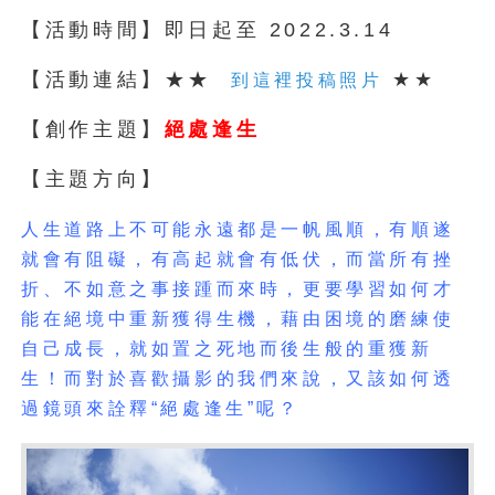
【活動時間】即日起至 2022.3.14
【活動連結】★★
★★
到這裡投稿照片
【創作主題】
絕處逢
生
【主題方向】
人生道路上不可能永遠都是一帆風順，有順遂
就會有阻礙，有高起就會有低伏，而當所有挫
折、不如意之事接踵而來時，更要學習如何才
能在絕境中重新獲得生機，藉由困境的磨練使
自己成長，就如置之死地而後生般的重獲新
生！而對於喜歡攝影的我們來說，又該如何透
過鏡頭來詮釋“絕處逢生”呢？