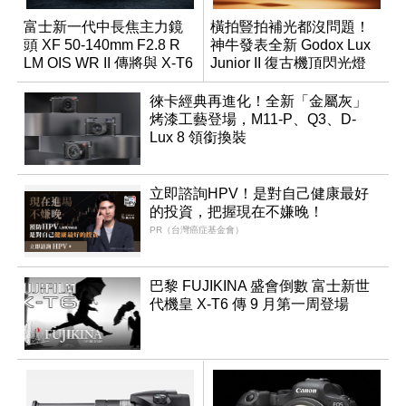
富士新一代中長焦主力鏡
橫拍豎拍補光都沒問題！
頭 XF 50-140mm F2.8 R
神牛發表全新 Godox Lux
LM OIS WR II 傳將與 X-T6
Junior II 復古機頂閃光燈
同步亮相
徠卡經典再進化！全新「金屬灰」
烤漆工藝登場，M11-P、Q3、D-
Lux 8 領銜換裝
立即諮詢HPV！是對自己健康最好
的投資，把握現在不嫌晚！
PR（台灣癌症基金會）
巴黎 FUJIKINA 盛會倒數 富士新世
代機皇 X-T6 傳 9 月第一周登場