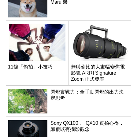
Maru 醬
11條「偷拍」小技巧
無與倫比的大畫幅變焦電
影鏡 ARRI Signature
Zoom 正式發表
閃燈實戰力：全手動閃燈的出力決
定思考
Sony QX100 、 QX10 實拍心得，
顛覆既有攝影觀念