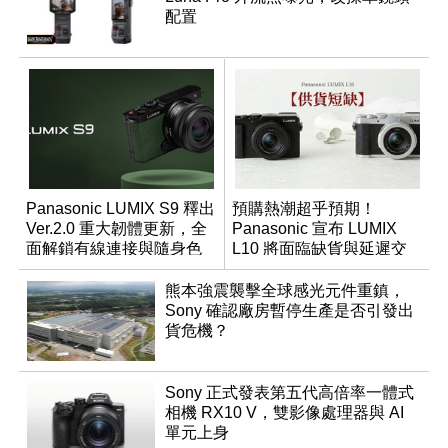
配置
Panasonic LUMIX S9 釋出
預購熱潮超乎預期！
Ver.2.0 重大韌體更新，全
Panasonic 宣布 LUMIX
面解鎖有線連接與隨身色
L10 將面臨缺貨與延遲交
調編輯
貨時間
熊本強震襲擊全球感光元件重鎮，
Sony 確認廠房暫停生產是否引發出
貨危機？
Sony 正式發表第五代高倍率一體式
相機 RX10 V，雙影像處理器與 AI
單元上身