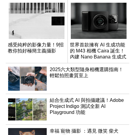
感受純粹的影像力量！9招
世界首款擁有 AI 生成功能
教你拍好極簡主義攝影
的 M43 相機 Caira 誕生！
內建 Nano Banana 生成式
AI
2025六大類型隨身相機選購指南！
輕鬆拍照畫質至上
結合生成式 AI 與拍攝建議！Adobe
Project Indigo 測試全新 AI
Playground 功能
幸福 寵物 攝影 ：遇見 微笑 柴犬