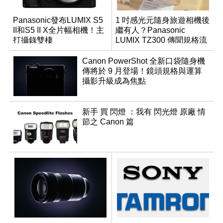
Panasonic發布LUMIX S5
1 吋感光元隨身旅遊相機後
II和S5 II X全片幅相機！主
繼有人？Panasonic
打攝錄雙棲
LUMIX TZ300 傳聞規格流
出
Canon PowerShot 全新口袋隨身機
傳將於 9 月登場！鏡頭規格與運算
攝影升級成為焦點
新手 買 閃燈 ：我有 閃光燈 原廠 情
節之 Canon 篇