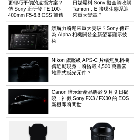
更輕巧平價的遠攝方案？
日媒爆料 Sony 擬全資收購
傳 Sony 正研發 FE 100-
Tamron，E 接環生態系迎
400mm F5-6.8 OSS 望遠
來重大變革？
變焦鏡頭
續航力將迎來重大突破？Sony 傳正
為 Alpha 相機開發全新螢幕顯示技
術
Nikon 旗艦級 APS-C 片幅無反相機
傳近期現身，將搭載 4,500 萬畫素
堆疊式感光元件？
Canon 暗示新產品將於 9 月 9 日揭
曉：神似 Sony FX3 / FX30 的 EOS
新機即將問世