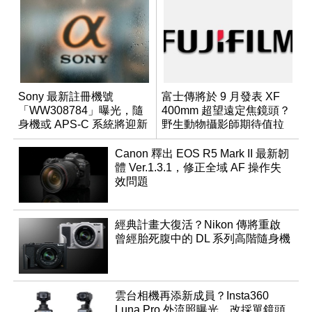
Sony 最新註冊機號
富士傳將於 9 月發表 XF
「WW308784」曝光，隨
400mm 超望遠定焦鏡頭？
身機或 APS-C 系統將迎新
野生動物攝影師期待值拉
成員？
滿
Canon 釋出 EOS R5 Mark II 最新韌
體 Ver.1.3.1，修正全域 AF 操作失
效問題
經典計畫大復活？Nikon 傳將重啟
曾經胎死腹中的 DL 系列高階隨身機
雲台相機再添新成員？Insta360
Luna Pro 外流照曝光，改採單鏡頭