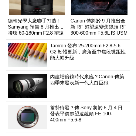
德韓光學大廠聯手打造！
Canon 傳將於 9 月推出全
Samyang 預告 8 月推出 L
新 RF 超望遠變焦鏡頭 RF
接環 60-180mm F2.8 望遠
300-600mm F5.6L IS USM
變焦鏡
Tamron 發布 25-200mm F2.8-5.6
G2 韌體更新，廣角至中焦段微距性
能大幅升級
內建增倍鏡時代來臨？Canon 傳第
四季末發表新一代大白巨砲
蓄勢待發？傳 Sony 將於 8 月 4 日
發表平價超望遠鏡頭 FE 100-
400mm F5.6-8