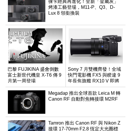
徠卡經典再進化！全新「金屬灰」
烤漆工藝登場，M11-P、Q3、D-
Lux 8 領銜換裝
巴黎 FUJIKINA 盛會倒數
Sony 7 月雙機齊發！全域
富士新世代機皇 X-T6 傳 9
快門電影機 FX5 與睽違 9
月第一周登場
年長焦旗艦 RX10 V 即將
登場
Megadap 推出全球首款 Leica M 轉
Canon RF 自動對焦轉接環 M2RF
Tamron 推出 Canon RF 與 Nikon Z
接環 17-70mm F2.8 恆定大光圈標