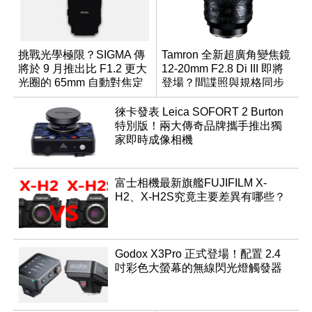
挑戰光學極限？SIGMA 傳
Tamron 全新超廣角變焦鏡
將於 9 月推出比 F1.2 更大
12-20mm F2.8 Di III 即將
光圈的 65mm 自動對焦定
登場？間諜照與規格同步
焦鏡
流出
徠卡發表 Leica SOFORT 2 Burton
特別版！兩大傳奇品牌攜手推出獨
家即時成像相機
富士相機最新旗艦FUJIFILM X-
H2、X-H2S究竟主要差異有哪些？
Godox X3Pro 正式登場！配置 2.4
吋彩色大螢幕的無線閃光燈觸發器