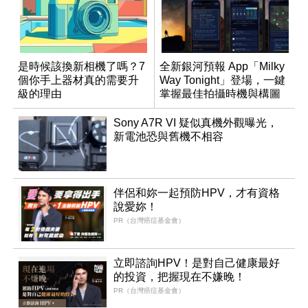
是時候該換新相機了嗎？7
全新銀河預報 App「Milky
個你手上器材真的需要升
Way Tonight」登場，一鍵
級的理由
掌握最佳拍攝時機與構圖
Sony A7R VI 疑似真機外觀曝光，
新電池恐與舊機不相容
伴侶和妳一起預防HPV，才有資格
說愛妳！
PR（台灣癌症基金會）
立即諮詢HPV！是對自己健康最好
的投資，把握現在不嫌晚！
PR（台灣癌症基金會）