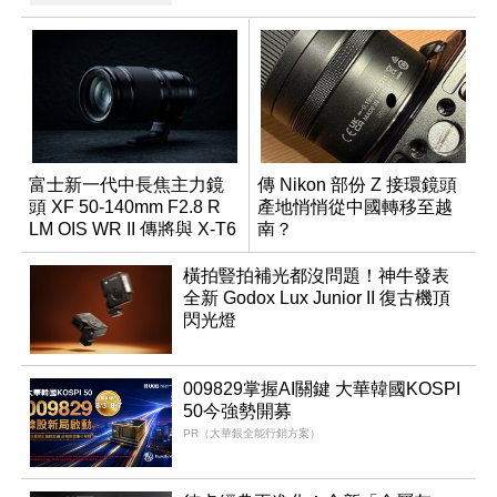
富士新一代中長焦主力鏡
傳 Nikon 部份 Z 接環鏡頭
頭 XF 50-140mm F2.8 R
產地悄悄從中國轉移至越
LM OIS WR II 傳將與 X-T6
南？
同步亮相
橫拍豎拍補光都沒問題！神牛發表
全新 Godox Lux Junior II 復古機頂
閃光燈
009829掌握AI關鍵 大華韓國KOSPI
50今強勢開募
PR（大華銀全能行銷方案）