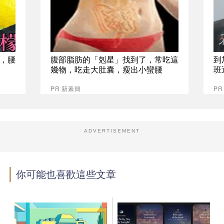
，腰
腹部脂肪的「剋星」找到了，常吃這
到
幾物，吃走大肚囊，瘦出小蠻腰
班
PR 新素簡
P
ADVERTISEMENT
你可能也喜歡這些文章