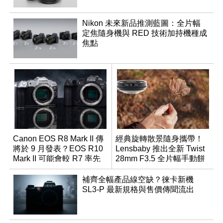
Nikon 未來新品推測藍圖：全片幅
定焦隨身機與 RED 技術加持機種成
焦點
Canon EOS R8 Mark II 傳
經典旋轉散景隨身攜帶！
將於 9 月發表？EOS R10
Lensbaby 推出全新 Twist
Mark II 可能會較 R7 率先
28mm F3.5 全片幅手動餅
推出
乾鏡
補齊全幅產品線空缺？徠卡新機
SL3-P 最新規格與售價傳聞流出