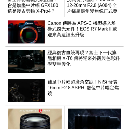
會是旗艦中片幅 GFX180
12-20mm F2.8 (A084) 全
還是復古旁軸 X-Pro4？
片幅超廣角變焦鏡正式發
表
Canon 傳將為 APS-C 機型導入堆
疊式感光元件！EOS R7 Mark II 或
迎來高速讀出升級
經典復古血統再現？富士下一代旗
艦相機 X-T6 傳將迎來外觀與色彩科
學雙重優化
補足中片幅超廣角空缺！NiSi 發表
16mm F2.8 ASPH. 數位中片幅定焦
鏡