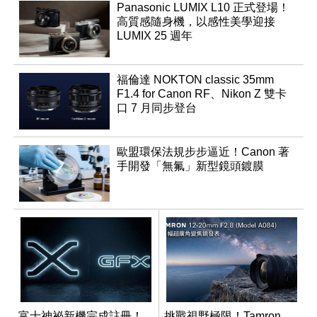
Panasonic LUMIX L10 正式登場！
高質感隨身機，以感性美學迎接
LUMIX 25 週年
福倫達 NOKTON classic 35mm
F1.4 for Canon RF、Nikon Z 雙卡
口 7 月同步登台
歐盟環保法規步步逼近！Canon 著
手開發「無氟」新型鏡頭鍍膜
富士神祕新機完成註冊！
挑戰視野極限！Tamron