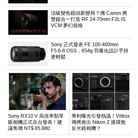
頂級變焦鏡頭新變局？傳 Canon 將
雙鏡合一打造 RF 24-70mm F2L IS
VCM 夢幻規格
Sony 正式發表 FE 100-400mm
F5.6-8 OSS，654g 羽量化設計手持
更輕鬆
Sony RX10 V 高倍率類單
專利曝光引發熱議！Viltrox
眼相機正式在台發表！建
傳將推出 Nikon Z 接環無
議售價 NT$ 65,980
反光鏡相機？