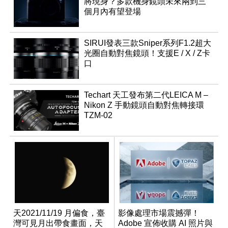
將現身？多款機身鏡頭未來兩到三
個月內有望登場
SIRUI發表三款Sniper系列F1.2超大
光圈自動對焦鏡頭！支援E / X / Z卡
口
Techart 天工發布第二代LEICA M –
Nikon Z 手動鏡頭自動對焦轉接環
TZM-02
天2021/11/19 月偏食，臺
影像處理市場震撼彈！
灣可見月出帶食畫面，天
Adobe 宣佈收購 AI 照片與