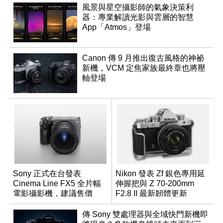
風景與星空攝影師的氣象決策利
器：專業解讀光影與雲層的智慧
App「Atmos」登場
Canon 傳 9 月推出復古風格的神祕
新機，VCM 定焦家族最終章也將壓
軸登場
Sony 正式在台發表
Nikon 發表 Zf 銀色專用延
Cinema Line FX5 全片幅
伸握把與 Z 70-200mm
電影攝影機，建議售價
F2.8 II 最新韌體更新
NT$144,980
傳 Sony 雙處理器與全域快門新機即