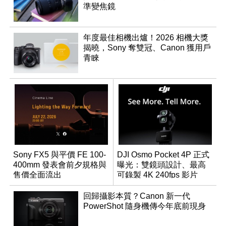
準變焦鏡
年度最佳相機出爐！2026 相機大獎
揭曉，Sony 奪雙冠、Canon 獲用戶
青睞
Sony FX5 與平價 FE 100-
DJI Osmo Pocket 4P 正式
400mm 發表會前夕規格與
曝光：雙鏡頭設計、最高
售價全面流出
可錄製 4K 240fps 影片
回歸攝影本質？Canon 新一代
PowerShot 隨身機傳今年底前現身