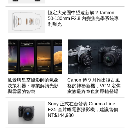
恆定大光圈中望遠新解？Tamron
50-130mm F2.8 內變焦光學系統專
利曝光
風景與星空攝影師的氣象
Canon 傳 9 月推出復古風
決策利器：專業解讀光影
格的神祕新機，VCM 定焦
與雲層的智慧
家族最終章也將壓軸登場
App「Atmos」登場
Sony 正式在台發表 Cinema Line
FX5 全片幅電影攝影機，建議售價
NT$144,980