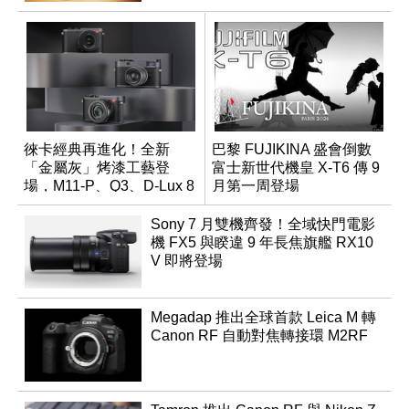
徠卡經典再進化！全新
巴黎 FUJIKINA 盛會倒數
「金屬灰」烤漆工藝登
富士新世代機皇 X-T6 傳 9
場，M11-P、Q3、D-Lux 8
月第一周登場
領銜換裝
Sony 7 月雙機齊發！全域快門電影
機 FX5 與睽違 9 年長焦旗艦 RX10
V 即將登場
Megadap 推出全球首款 Leica M 轉
Canon RF 自動對焦轉接環 M2RF