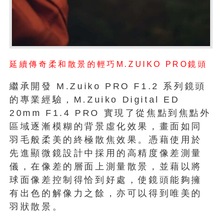
延續傳奇柔和散景的輕巧M.ZUIKO PRO鏡頭
繼承開發 M.Zuiko PRO F1.2 系列鏡頭
的專業經驗，M.Zuiko Digital ED
20mm F1.4 PRO 實現了從焦點到焦點外
區域逐漸模糊的背景虛化效果，畫面如同
羽毛般柔美的終極散焦效果。憑藉使用於
先進顯微鏡設計中採用的高精度像差測量
儀，在像差的層面上測量散景，並藉以將
球面像差控制得恰到好處，使鏡頭能夠擁
有出色的解像力之餘，亦可以得到唯美的
羽狀散景。