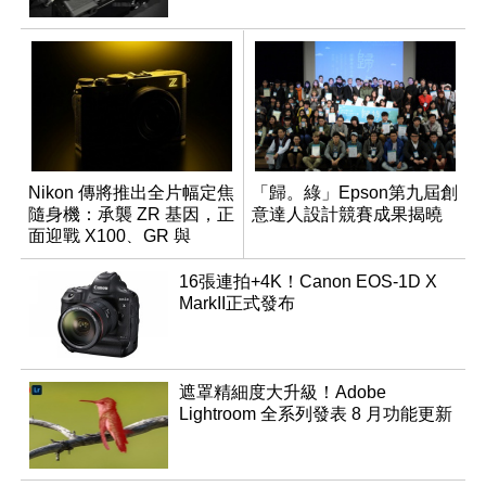
Nikon 傳將推出全片幅定焦
「歸。綠」Epson第九屆創
隨身機：承襲 ZR 基因，正
意達人設計競賽成果揭曉
面迎戰 X100、GR 與
RX1R 系列
16張連拍+4K！Canon EOS-1D X
MarkII正式發布
遮罩精細度大升級！Adobe
Lightroom 全系列發表 8 月功能更新