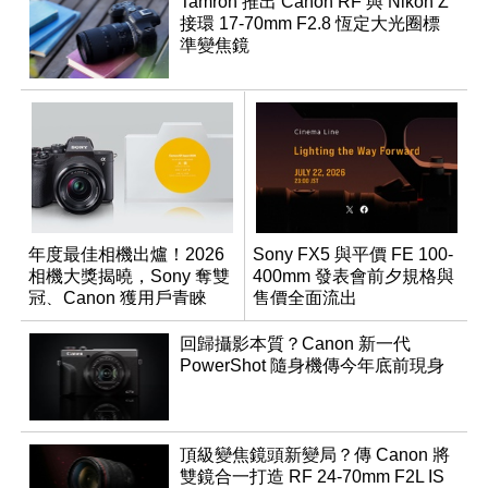
Tamron 推出 Canon RF 與 Nikon Z
接環 17-70mm F2.8 恆定大光圈標
準變焦鏡
年度最佳相機出爐！2026
Sony FX5 與平價 FE 100-
相機大獎揭曉，Sony 奪雙
400mm 發表會前夕規格與
冠、Canon 獲用戶青睞
售價全面流出
回歸攝影本質？Canon 新一代
PowerShot 隨身機傳今年底前現身
頂級變焦鏡頭新變局？傳 Canon 將
雙鏡合一打造 RF 24-70mm F2L IS