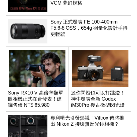
VCM 夢幻規格
Sony 正式發表 FE 100-400mm
F5.6-8 OSS，654g 羽量化設計手持
更輕鬆
Sony RX10 V 高倍率類單
迷你閃燈也可以打跳燈！
眼相機正式在台發表！建
神牛發表全新 Godox
議售價 NT$ 65,980
iM30Pro 復古微型閃光燈
專利曝光引發熱議！Viltrox 傳將推
出 Nikon Z 接環無反光鏡相機？