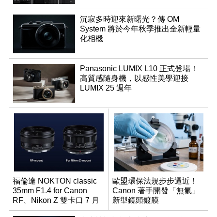
沉寂多時迎來新曙光？傳 OM
System 將於今年秋季推出全新輕量
化相機
Panasonic LUMIX L10 正式登場！
高質感隨身機，以感性美學迎接
LUMIX 25 週年
福倫達 NOKTON classic
歐盟環保法規步步逼近！
35mm F1.4 for Canon
Canon 著手開發「無氟」
RF、Nikon Z 雙卡口 7 月
新型鏡頭鍍膜
同步登台