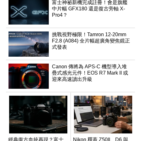
富士神祕新機完成註冊！會是旗艦
中片幅 GFX180 還是復古旁軸 X-
Pro4？
挑戰視野極限！Tamron 12-20mm
F2.8 (A084) 全片幅超廣角變焦鏡正
式發表
Canon 傳將為 APS-C 機型導入堆
疊式感光元件！EOS R7 Mark II 或
迎來高速讀出升級
經典復古血統再現？富士
Nikon 釋蓋 Z50II、D6 與