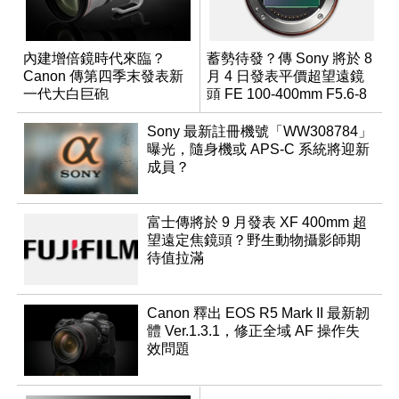
內建增倍鏡時代來臨？
蓄勢待發？傳 Sony 將於 8
Canon 傳第四季末發表新
月 4 日發表平價超望遠鏡
一代大白巨砲
頭 FE 100-400mm F5.6-8
Sony 最新註冊機號「WW308784」
曝光，隨身機或 APS-C 系統將迎新
成員？
富士傳將於 9 月發表 XF 400mm 超
望遠定焦鏡頭？野生動物攝影師期
待值拉滿
Canon 釋出 EOS R5 Mark II 最新韌
體 Ver.1.3.1，修正全域 AF 操作失
效問題