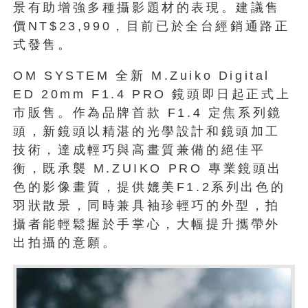
景有助增強多種攝影題材的表現。建議售
價NT$23,990，目前已於全台經銷通路正
式發售。
OM SYSTEM 全新 M.Zuiko Digital
ED 20mm F1.4 PRO 鏡頭即日起正式上
市販售。作為品牌首款 F1.4 定焦系列鏡
頭，新鏡頭以精湛的光學設計和鏡頭加工
技術，達成輕巧與高畫質兼備的絕佳平
衡，既承襲 M.ZUIKO PRO 專業鏡頭出
色的影像畫質，提供媲美F1.2系列出色的
羽狀散景，同時兼具袖珍輕巧的外型，拍
攝者能輕鬆握於手掌心，大幅提升攜帶外
出拍攝的意願。