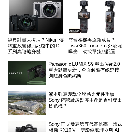
經典計畫大復活？Nikon 傳
雲台相機再添新成員？
將重啟曾經胎死腹中的 DL
Insta360 Luna Pro 外流照
系列高階隨身機
曝光，改採單鏡頭配置
Panasonic LUMIX S9 釋出 Ver.2.0
重大韌體更新，全面解鎖有線連接
與隨身色調編輯
熊本強震襲擊全球感光元件重鎮，
Sony 確認廠房暫停生產是否引發出
貨危機？
Sony 正式發表第五代高倍率一體式
相機 RX10 V，雙影像處理器與 AI