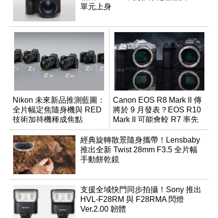
單元上身
Nikon 未來新品推測藍圖：
Canon EOS R8 Mark II 傳
全片幅定焦隨身機與 RED
將於 9 月發表？EOS R10
技術加持機種成焦點
Mark II 可能會較 R7 率先
推出
經典旋轉散景隨身攜帶！Lensbaby
推出全新 Twist 28mm F3.5 全片幅
手動餅乾鏡
支援全域快門同步拍攝！Sony 推出
HVL-F28RM 與 F28RMA 閃燈
Ver.2.00 韌體