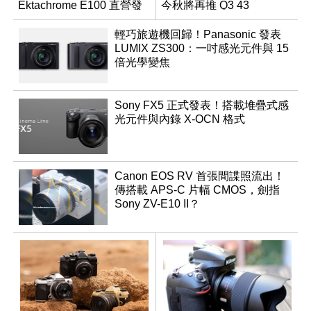
Ektachrome E100 直營發
今秋將再推 Q3 43
行權
Monochrom
輕巧旅遊機回歸！Panasonic 發表
LUMIX ZS300：一吋感光元件與 15
倍光學變焦
Sony FX5 正式發表！搭載堆疊式感
光元件與內錄 X-OCN 格式
Canon EOS RV 首張間諜照流出！
傳搭載 APS-C 片幅 CMOS，劍指
Sony ZV-E10 II？