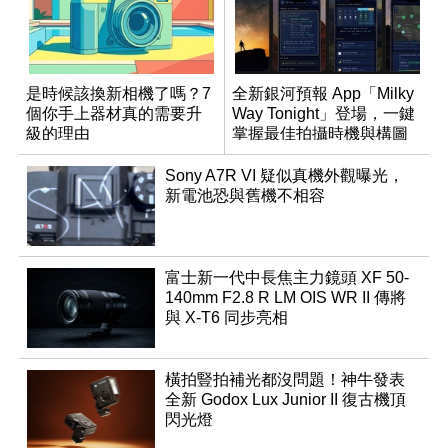
是時候該換新相機了嗎？7
全新銀河預報 App「Milky
個你手上器材真的需要升
Way Tonight」登場，一鍵
級的理由
掌握最佳拍攝時機與構圖
Sony A7R VI 疑似真機外觀曝光，
新電池恐與舊機不相容
富士新一代中長焦主力鏡頭 XF 50-
140mm F2.8 R LM OIS WR II 傳將
與 X-T6 同步亮相
橫拍豎拍補光都沒問題！神牛發表
全新 Godox Lux Junior II 復古機頂
閃光燈