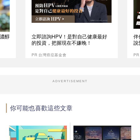
%濃醇
立即諮詢HPV！是對自己健康最好
伴
的投資，把握現在不嫌晚！
說
PR 台灣癌症基金會
P
ADVERTISEMENT
你可能也喜歡這些文章