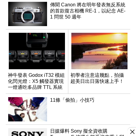
傳聞 Canon 將在明年發表無反系統
的首款復古相機 RE-1，以紀念 AE-
1 問世 50 週年
神牛發表 Godox iT32 模組
初學者注意這幾點，拍攝
化閃光燈：X5 觸發器實現
超美日出日落快速上手！
一燈通吃多品牌 TTL 系統
11條「偷拍」小技巧
日媒爆料 Sony 擬全資收購