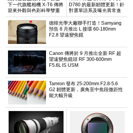
下一代旗艦相機 X-T6 傳將
D780 的最新韌體更新！針
迎來外觀與色彩科學雙重
對選單語系及曝光異常進
優化
行修復
德韓光學大廠聯手打造！Samyang
預告 8 月推出 L 接環 60-180mm
F2.8 望遠變焦鏡
Canon 傳將於 9 月推出全新 RF 超
望遠變焦鏡頭 RF 300-600mm
F5.6L IS USM
Tamron 發布 25-200mm F2.8-5.6
G2 韌體更新，廣角至中焦段微距性
能大幅升級