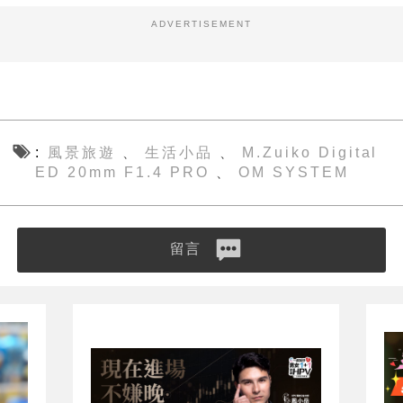
ADVERTISEMENT
風景旅遊
生活小品
M.Zuiko Digital
、
、
ED 20mm F1.4 PRO
OM SYSTEM
、
留言