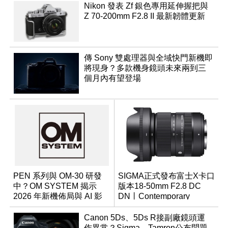
Nikon 發表 Zf 銀色專用延伸握把與
Z 70-200mm F2.8 II 最新韌體更新
傳 Sony 雙處理器與全域快門新機即
將現身？多款機身鏡頭未來兩到三
個月內有望登場
PEN 系列與 OM-30 研發
SIGMA正式發布富士X卡口
中？OM SYSTEM 揭示
版本18-50mm F2.8 DC
2026 年新機佈局與 AI 影
DN丨Contemporary
像藍圖
Canon 5Ds、5Ds R接副廠鏡頭運
作異常？Sigma、Tamron公布問題