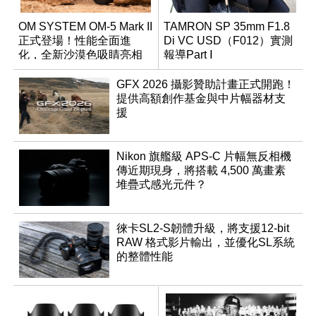
OM SYSTEM OM-5 Mark II
TAMRON SP 35mm F1.8
正式登場！性能全面進
Di VC USD（F012）實測
化，全新沙漠色吸睛亮相
報導Part Ⅰ
GFX 2026 攝影贊助計畫正式開跑！
提供高額創作基金與中片幅器材支
援
Nikon 旗艦級 APS-C 片幅無反相機
傳近期現身，將搭載 4,500 萬畫素
堆疊式感光元件？
徠卡SL2-S韌體升級，將支援12-bit
RAW 格式影片輸出，並優化SL系統
的整體性能