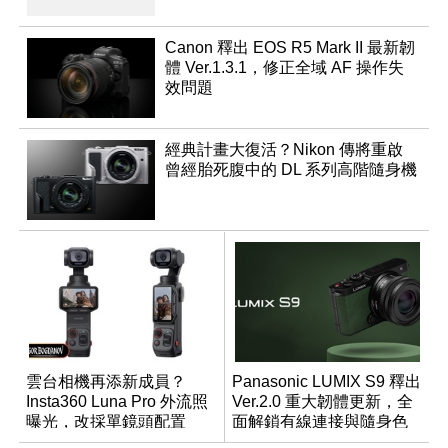
Canon 釋出 EOS R5 Mark II 最新韌
體 Ver.1.3.1，修正全域 AF 操作失
效問題
經典計畫大復活？Nikon 傳將重啟
曾經胎死腹中的 DL 系列高階隨身機
雲台相機再添新成員？
Panasonic LUMIX S9 釋出
Insta360 Luna Pro 外流照
Ver.2.0 重大韌體更新，全
曝光，改採單鏡頭配置
面解鎖有線連接與隨身色
調編輯