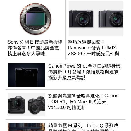
Sony 公開 E 接環最新授權
輕巧旅遊機回歸！
夥伴名單！中國品牌全數
Panasonic 發表 LUMIX
榜上無名耐人尋味
ZS300：一吋感光元件與
15 倍光學變焦
Canon PowerShot 全新口袋隨身機
傳將於 9 月登場！鏡頭規格與運算
攝影升級成為焦點
旗艦與高畫質全幅再進化：Canon
EOS R1、R5 Mark II 將迎來
ver.1.3.0 韌體更新
銷量力壓 M 系列！Leica Q 系列成