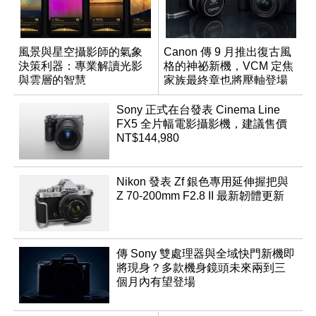
風景與星空攝影師的氣象
Canon 傳 9 月推出復古風
決策利器：專業解讀光影
格的神祕新機，VCM 定焦
與雲層的智慧
家族最終章也將壓軸登場
App「Atmos」登場
Sony 正式在台發表 Cinema Line
FX5 全片幅電影攝影機，建議售價
NT$144,980
Nikon 發表 Zf 銀色專用延伸握把與
Z 70-200mm F2.8 II 最新韌體更新
傳 Sony 雙處理器與全域快門新機即
將現身？多款機身鏡頭未來兩到三
個月內有望登場