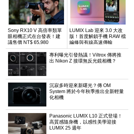
Sony RX10 V 高倍率類單
LUMIX Lab 迎來 3.0 大改
眼相機正式在台發表！建
版！首度解鎖手機 RAW 檔
議售價 NT$ 65,980
編修與有線高速傳輸
專利曝光引發熱議！Viltrox 傳將推
出 Nikon Z 接環無反光鏡相機？
沉寂多時迎來新曙光？傳 OM
System 將於今年秋季推出全新輕量
化相機
Panasonic LUMIX L10 正式登場！
高質感隨身機，以感性美學迎接
LUMIX 25 週年