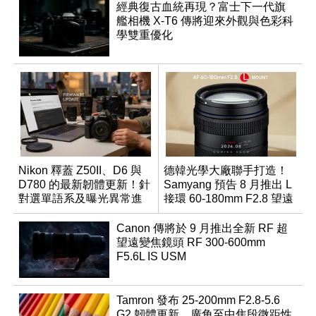
經典復古血統再現？富士下一代旗
艦相機 X-T6 傳將迎來外觀與色彩科
學雙重優化
Nikon 釋蓋 Z50II、D6 與
德韓光學大廠聯手打造！
D780 的最新韌體更新！針
Samyang 預告 8 月推出 L
對選單語系及曝光異常進
接環 60-180mm F2.8 望遠
行修復
變焦鏡
Canon 傳將於 9 月推出全新 RF 超
望遠變焦鏡頭 RF 300-600mm
F5.6L IS USM
Tamron 發布 25-200mm F2.8-5.6
G2 韌體更新，廣角至中焦段微距性