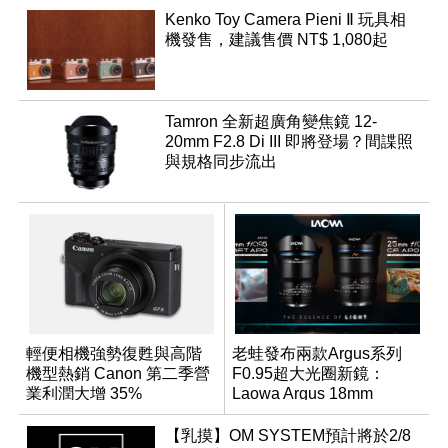
Kenko Toy Camera Pieni Ⅱ 玩具相
機發售，建議售價 NT$ 1,080起
Tamron 全新超廣角變焦鏡 12-
20mm F2.8 Di III 即將登場？間諜照
與規格同步流出
輕便相機強勢復甦與高階
老蛙發布兩款Argus系列
機型熱銷 Canon 第二季營
F0.95超大光圈新鏡：
業利潤大增 35%
Laowa Argus 18mm
f/0.95、25mm f/0.95
【乳摸】OM SYSTEM預計將於2/8