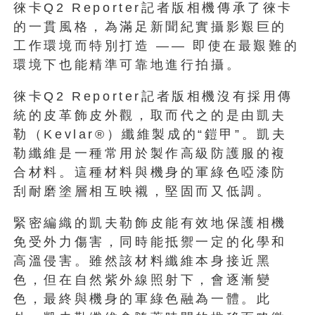
徠卡Q2 Reporter記者版相機傳承了徠卡
的一貫風格，為滿足新聞紀實攝影艱巨的
工作環境而特別打造 —— 即使在最艱難的
環境下也能精準可靠地進行拍攝。
徠卡Q2 Reporter記者版相機沒有採用傳
統的皮革飾皮外觀，
取而代之的是由凱夫
勒（Kevlar®）纖維製成的“鎧甲”。
凱夫
勒纖維是一種常用於製作高級防護服的複
合材料。
這種材料與機身的軍綠色啞漆防
刮耐磨塗層相互映襯，
堅固而又低調。
緊密編織的凱夫勒飾皮能有效地保護相機
免受外力傷害，
同時能抵禦一定的化學和
高溫侵害。雖然該材料纖維本身接近黑
色，
但在自然紫外線照射下，會逐漸變
色，最終與機身的軍綠色融為一體
。此