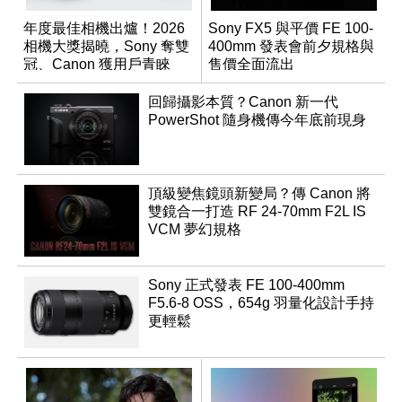
年度最佳相機出爐！2026
Sony FX5 與平價 FE 100-
相機大獎揭曉，Sony 奪雙
400mm 發表會前夕規格與
冠、Canon 獲用戶青睞
售價全面流出
回歸攝影本質？Canon 新一代
PowerShot 隨身機傳今年底前現身
頂級變焦鏡頭新變局？傳 Canon 將
雙鏡合一打造 RF 24-70mm F2L IS
VCM 夢幻規格
Sony 正式發表 FE 100-400mm
F5.6-8 OSS，654g 羽量化設計手持
更輕鬆