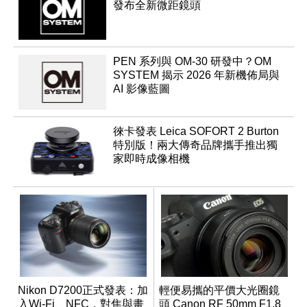
發布全新微距鏡頭
PEN 系列與 OM-30 研發中？OM
SYSTEM 揭示 2026 年新機佈局與
AI 影像藍圖
徠卡發表 Leica SOFORT 2 Burton
特別版！兩大傳奇品牌攜手推出獨
家即時成像相機
Nikon D7200正式發表：加
輕便易攜的平價大光圈鏡
入Wi-Fi、NFC，對焦與畫
頭 Canon RF 50mm F1.8