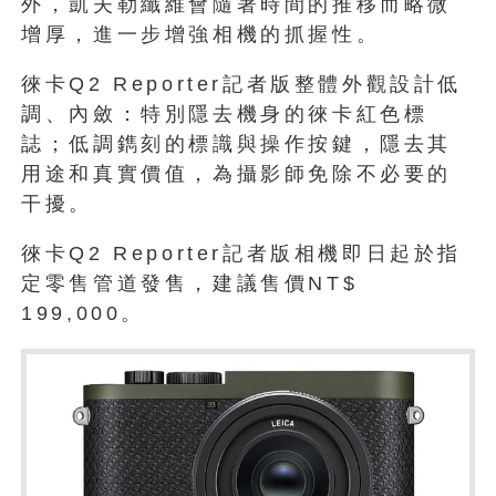
外，凱夫勒纖維會隨著時間的推移而略微
增厚，進一步增強相機
的抓握性。
徠卡Q2 Reporter記者版整體外觀設計低
調、內斂：特別隱去機身的
徠卡紅色標
誌；低調鐫刻的標識與操作按鍵，
隱去其
用途和真實價值，為攝影師免除不必要的
干擾。
徠卡Q2 Reporter記者版相機即日起於指
定零售管道發售，建議售價NT$
199,000。