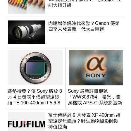
能大幅升級
內建增倍鏡時代來臨？Canon 傳第
四季末發表新一代大白巨砲
蓄勢待發？傳 Sony 將於 8
Sony 最新註冊機號
月 4 日發表平價超望遠鏡
「WW308784」曝光，隨
頭 FE 100-400mm F5.6-8
身機或 APS-C 系統將迎新
成員？
富士傳將於 9 月發表 XF 400mm 超
望遠定焦鏡頭？野生動物攝影師期
待值拉滿