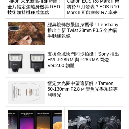
Nikon 未來新品推測藍圖：
Canon EOS R8 Mark II 傳
全片幅定焦隨身機與 RED
將於 9 月發表？EOS R10
技術加持機種成焦點
Mark II 可能會較 R7 率先
推出
經典旋轉散景隨身攜帶！Lensbaby
推出全新 Twist 28mm F3.5 全片幅
手動餅乾鏡
支援全域快門同步拍攝！Sony 推出
HVL-F28RM 與 F28RMA 閃燈
Ver.2.00 韌體
恆定大光圈中望遠新解？Tamron
50-130mm F2.8 內變焦光學系統專
利曝光