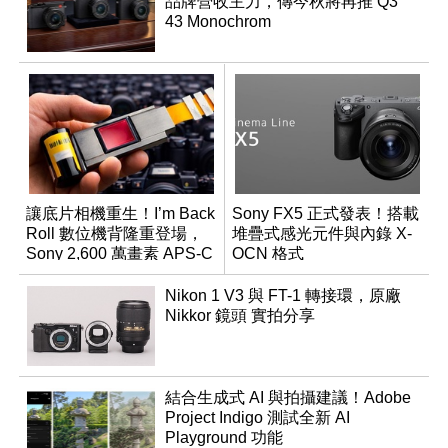
品牌營收主力，傳今秋將再推 Q3
43 Monochrom
讓底片相機重生！I’m Back
Sony FX5 正式發表！搭載
Roll 數位機背隆重登場，
堆疊式感光元件與內錄 X-
Sony 2,600 萬畫素 APS-C
OCN 格式
CMOS
Nikon 1 V3 與 FT-1 轉接環，原廠
Nikkor 鏡頭 實拍分享
結合生成式 AI 與拍攝建議！Adobe
Project Indigo 測試全新 AI
Playground 功能