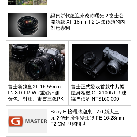
經典餅乾鏡迎來改款曙光？富士公
開新款 XF 18mm F2 定焦鏡頭的內
對焦專利
富士新鏡皇XF 16-55mm
富士正式發表首款中片幅
F2.8 R LM WR重磅評測！
隨身相機 GFX100RF！建
發色、對焦、畫質三鏡PK
議售價約 NT$160,000
大亂鬥！
Sony E 接環將迎來 F2.0 新大三
元？傳超廣角變焦鏡 FE 16-28mm
F2 GM 即將問世