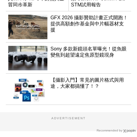
質同步革新
STM試用報告
GFX 2026 攝影贊助計畫正式開跑！
提供高額創作基金與中片幅器材支
援
Sony 多款新鏡頭名單曝光！從魚眼
變焦到超望遠定焦原型鏡現身
【攝影入門】常見的圖片格式與用
途，大家都搞懂了！？
ADVERTISEMENT
Recommended by