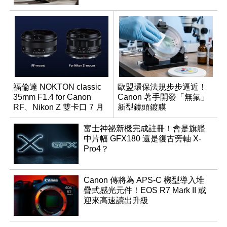
福倫達 NOKTON classic
歐盟環保法規步步逼近！
35mm F1.4 for Canon
Canon 著手開發「無氟」
RF、Nikon Z 雙卡口 7 月
新型鏡頭鍍膜
同步登台
富士神祕新機完成註冊！會是旗艦
中片幅 GFX180 還是復古旁軸 X-
Pro4？
Canon 傳將為 APS-C 機型導入堆
疊式感光元件！EOS R7 Mark II 或
迎來高速讀出升級