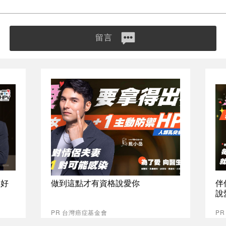
留言
最好
做到這點才有資格說愛你
伴
說
PR 台灣癌症基金會
P