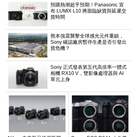
預購熱潮超乎預期！Panasonic 宣
布 LUMIX L10 將面臨缺貨與延遲交
貨時間
熊本強震襲擊全球感光元件重鎮，
Sony 確認廠房暫停生產是否引發出
貨危機？
Sony 正式發表第五代高倍率一體式
相機 RX10 V，雙影像處理器與 AI
單元上身