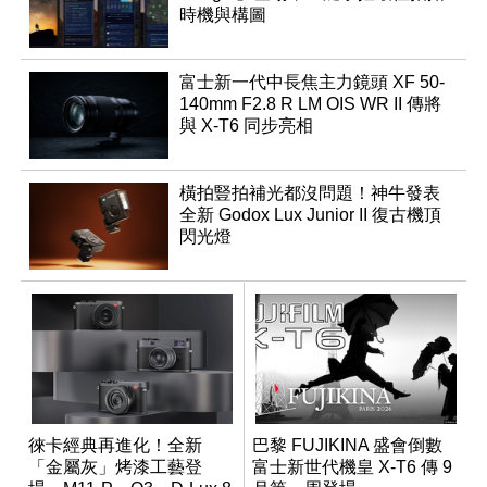
時機與構圖
富士新一代中長焦主力鏡頭 XF 50-
140mm F2.8 R LM OIS WR II 傳將
與 X-T6 同步亮相
橫拍豎拍補光都沒問題！神牛發表
全新 Godox Lux Junior II 復古機頂
閃光燈
徠卡經典再進化！全新
巴黎 FUJIKINA 盛會倒數
「金屬灰」烤漆工藝登
富士新世代機皇 X-T6 傳 9