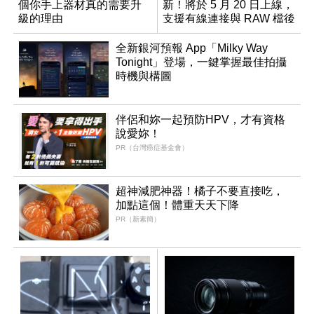
個你手上器材真的需要升
新！將於 5 月 20 日上線，
級的理由
支援有線連接與 RAW 檔後
製
全新銀河預報 App「Milky Way
Tonight」登場，一鍵掌握最佳拍攝
時機與構圖
伴侶和妳一起預防HPV，才有資格
說愛妳！
PR（台灣癌症基金會）
超神減肥神器！橘子不要直接吃，
加點這個！體重天天下降
PR（新素簡）