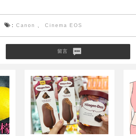
Canon
Cinema EOS
、
留言