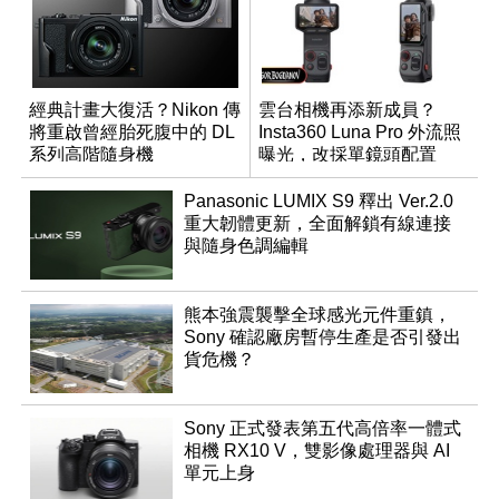
經典計畫大復活？Nikon 傳
雲台相機再添新成員？
將重啟曾經胎死腹中的 DL
Insta360 Luna Pro 外流照
系列高階隨身機
曝光，改採單鏡頭配置
Panasonic LUMIX S9 釋出 Ver.2.0
重大韌體更新，全面解鎖有線連接
與隨身色調編輯
熊本強震襲擊全球感光元件重鎮，
Sony 確認廠房暫停生產是否引發出
貨危機？
Sony 正式發表第五代高倍率一體式
相機 RX10 V，雙影像處理器與 AI
單元上身