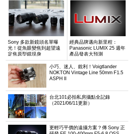
Sony 多款新鏡頭名單曝
經典品牌邁向新里程：
光！從魚眼變焦到超望遠
Panasonic LUMIX 25 週年
定焦原型鏡現身
產品發表大預測
小巧、迷人、銳利！Voigtlander
NOKTON Vintage Line 50mm F1.5
ASPH II
台北101必拍私房攝點全記錄
（2021/06/11更新）
更輕巧平價的遠攝方案？傳 Sony 正
研發 FE 100-400mm F5-6.8 OSS