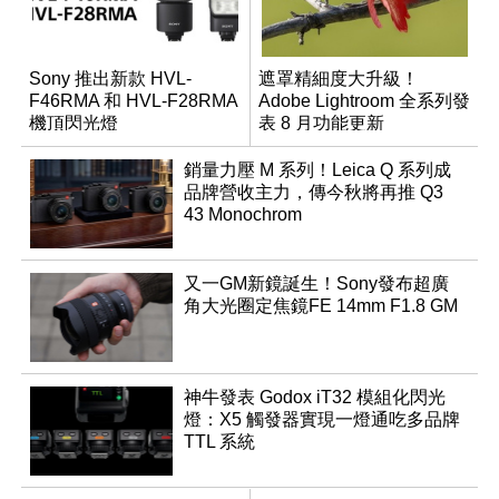
Sony 推出新款 HVL-
遮罩精細度大升級！
F46RMA 和 HVL-F28RMA
Adobe Lightroom 全系列發
機頂閃光燈
表 8 月功能更新
銷量力壓 M 系列！Leica Q 系列成
品牌營收主力，傳今秋將再推 Q3
43 Monochrom
又一GM新鏡誕生！Sony發布超廣
角大光圈定焦鏡FE 14mm F1.8 GM
神牛發表 Godox iT32 模組化閃光
燈：X5 觸發器實現一燈通吃多品牌
TTL 系統