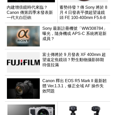
內建增倍鏡時代來臨？
蓄勢待發？傳 Sony 將於 8
Canon 傳第四季末發表新
月 4 日發表平價超望遠鏡
一代大白巨砲
頭 FE 100-400mm F5.6-8
Sony 最新註冊機號「WW308784」
曝光，隨身機或 APS-C 系統將迎新
成員？
富士傳將於 9 月發表 XF 400mm 超
望遠定焦鏡頭？野生動物攝影師期
待值拉滿
Canon 釋出 EOS R5 Mark II 最新韌
體 Ver.1.3.1，修正全域 AF 操作失
效問題