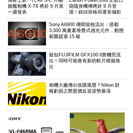
傳富士新一代 APS-C 片幅
Canon PowerShot 全新口
旗艦相機 X-T6 將於 9 月第
袋隨身機傳將於 9 月登
一週發表
場！鏡頭規格與運算攝影
升級成為焦點
Sony A6900 傳聞規格流出：搭載
3,300 萬畫素堆疊式感光元件，動態
範圍超過 15 級
疑似FUJIFILM GFX100 II實機照流
出！同時可能會有新的軟片模擬推
出
相機大廠傳出收購風聲？Nikon 財
報虧損之際股價反迎逆勢暴漲