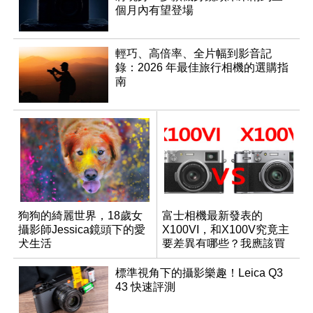
個月內有望登場
輕巧、高倍率、全片幅到影音記
錄：2026 年最佳旅行相機的選購指
南
狗狗的綺麗世界，18歲女
富士相機最新發表的
攝影師Jessica鏡頭下的愛
X100VI，和X100V究竟主
犬生活
要差異有哪些？我應該買
哪一台？
標準視角下的攝影樂趣！Leica Q3
43 快速評測