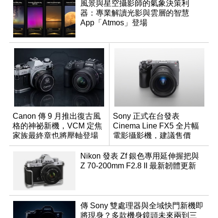
風景與星空攝影師的氣象決策利
器：專業解讀光影與雲層的智慧
App「Atmos」登場
Canon 傳 9 月推出復古風
Sony 正式在台發表
格的神祕新機，VCM 定焦
Cinema Line FX5 全片幅
家族最終章也將壓軸登場
電影攝影機，建議售價
NT$144,980
Nikon 發表 Zf 銀色專用延伸握把與
Z 70-200mm F2.8 II 最新韌體更新
傳 Sony 雙處理器與全域快門新機即
將現身？多款機身鏡頭未來兩到三