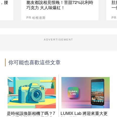
，腰
脆友都說相見恨晚！苦甜72%比利時
肚
巧克力 大人味爆紅！
一
PR 哈根達斯
PR
ADVERTISEMENT
你可能也喜歡這些文章
是時候該換新相機了嗎？7
LUMIX Lab 將迎來重大更