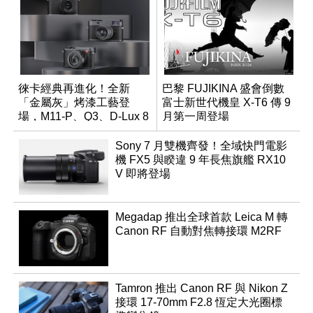
徠卡經典再進化！全新
巴黎 FUJIKINA 盛會倒數
「金屬灰」烤漆工藝登
富士新世代機皇 X-T6 傳 9
場，M11-P、Q3、D-Lux 8
月第一周登場
領銜換裝
Sony 7 月雙機齊發！全域快門電影
機 FX5 與睽違 9 年長焦旗艦 RX10
V 即將登場
Megadap 推出全球首款 Leica M 轉
Canon RF 自動對焦轉接環 M2RF
Tamron 推出 Canon RF 與 Nikon Z
接環 17-70mm F2.8 恆定大光圈標