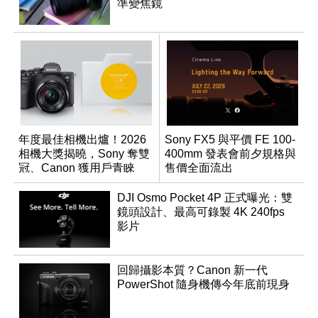
準變焦鏡
年度最佳相機出爐！2026
Sony FX5 與平價 FE 100-
相機大獎揭曉，Sony 奪雙
400mm 發表會前夕規格與
冠、Canon 獲用戶青睞
售價全面流出
DJI Osmo Pocket 4P 正式曝光：雙
鏡頭設計、最高可錄製 4K 240fps
影片
回歸攝影本質？Canon 新一代
PowerShot 隨身機傳今年底前現身