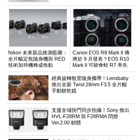
Nikon 未來新品推測藍圖：
Canon EOS R8 Mark II 傳
全片幅定焦隨身機與 RED
將於 9 月發表？EOS R10
技術加持機種成焦點
Mark II 可能會較 R7 率先
推出
經典旋轉散景隨身攜帶！Lensbaby
推出全新 Twist 28mm F3.5 全片幅
手動餅乾鏡
支援全域快門同步拍攝！Sony 推出
HVL-F28RM 與 F28RMA 閃燈
Ver.2.00 韌體