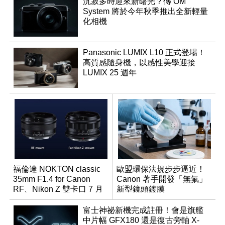
沉寂多時迎來新曙光？傳 OM
System 將於今年秋季推出全新輕量
化相機
Panasonic LUMIX L10 正式登場！
高質感隨身機，以感性美學迎接
LUMIX 25 週年
福倫達 NOKTON classic
歐盟環保法規步步逼近！
35mm F1.4 for Canon
Canon 著手開發「無氟」
RF、Nikon Z 雙卡口 7 月
新型鏡頭鍍膜
同步登台
富士神祕新機完成註冊！會是旗艦
中片幅 GFX180 還是復古旁軸 X-