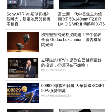
Sony A7R VI 疑似真機外
富士新一代中長焦主力鏡
觀曝光，新電池恐與舊機
頭 XF 50-140mm F2.8 R
不相容
LM OIS WR II 傳將與 X-T6
同步亮相
橫拍豎拍補光都沒問題！神牛發表
全新 Godox Lux Junior II 復古機頂
閃光燈
立即諮詢HPV！是對自己健康最好
的投資，把握現在不嫌晚！
PR（台灣癌症基金會）
009829掌握AI關鍵 大華韓國KOSPI
50今強勢開募
PR（大華銀全能行銷方案）