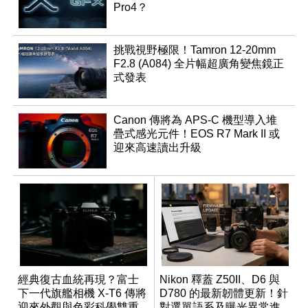
Pro4？
挑戰視野極限！Tamron 12-20mm
F2.8 (A084) 全片幅超廣角變焦鏡正
式發表
Canon 傳將為 APS-C 機型導入堆
疊式感光元件！EOS R7 Mark II 或
迎來高速讀出升級
經典復古血統再現？富士
Nikon 釋蓋 Z50II、D6 與
下一代旗艦相機 X-T6 傳將
D780 的最新韌體更新！針
迎來外觀與色彩科學雙重
對選單語系及曝光異常進