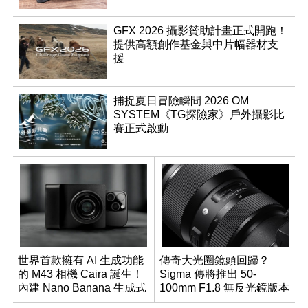
GFX 2026 攝影贊助計畫正式開跑！
提供高額創作基金與中片幅器材支
援
捕捉夏日冒險瞬間 2026 OM
SYSTEM《TG探險家》戶外攝影比
賽正式啟動
世界首款擁有 AI 生成功能
傳奇大光圈鏡頭回歸？
的 M43 相機 Caira 誕生！
Sigma 傳將推出 50-
內建 Nano Banana 生成式
100mm F1.8 無反光鏡版本
AI