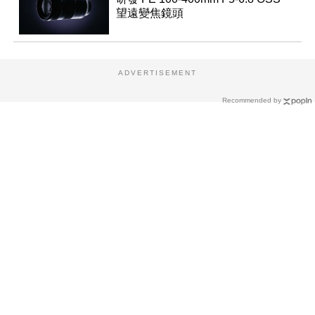
望遠變焦鏡頭
ADVERTISEMENT
Recommended by