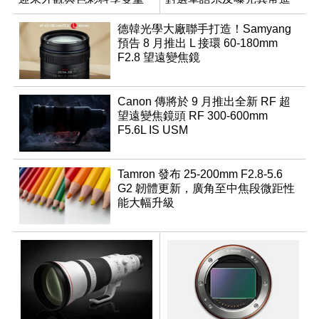
優化
行修復
德韓光學大廠聯手打造！Samyang
預告 8 月推出 L 接環 60-180mm
F2.8 望遠變焦鏡
Canon 傳將於 9 月推出全新 RF 超
望遠變焦鏡頭 RF 300-600mm
F5.6L IS USM
Tamron 發布 25-200mm F2.8-5.6
G2 韌體更新，廣角至中焦段微距性
能大幅升級