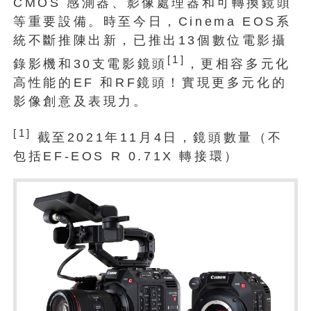
CMOS 感測器、影像處理器和可轉換鏡頭
等重要設備。時至今日，Cinema EOS系
統不斷推陳出新，已推出13個數位電影攝
[1]
錄影機和30支電影鏡頭
，更相容多元化
高性能的EF 和RF鏡頭！實現更多元化的
影像創意及表現力。
[1]
截至2021年11月4日，鏡頭數量（不
包括EF-EOS R 0.71X 轉接環）