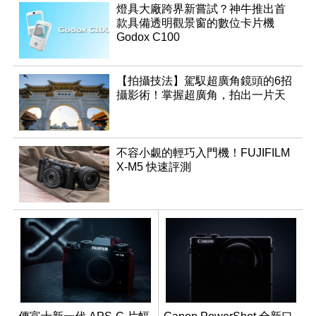
燈具大廠跨界新嘗試？神牛推出首
款具備透明觀景窗的數位卡片機
Godox C100
【拍攝技法】駕馭超廣角鏡頭的6招
攝影術！掌握超廣角，拍出一片天
不容小覷的輕巧入門機！FUJIFILM
X-M5 快速評測