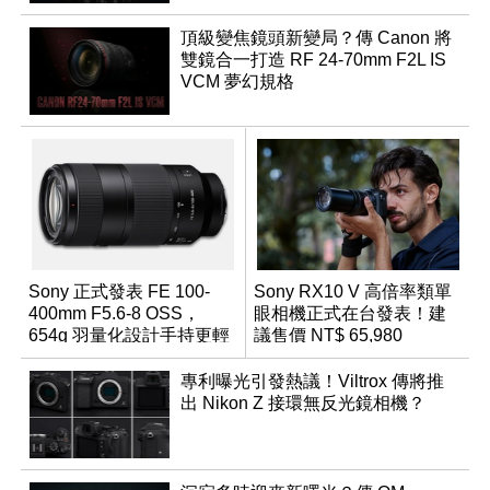
頂級變焦鏡頭新變局？傳 Canon 將
雙鏡合一打造 RF 24-70mm F2L IS
VCM 夢幻規格
Sony 正式發表 FE 100-
Sony RX10 V 高倍率類單
400mm F5.6-8 OSS，
眼相機正式在台發表！建
654g 羽量化設計手持更輕
議售價 NT$ 65,980
鬆
專利曝光引發熱議！Viltrox 傳將推
出 Nikon Z 接環無反光鏡相機？