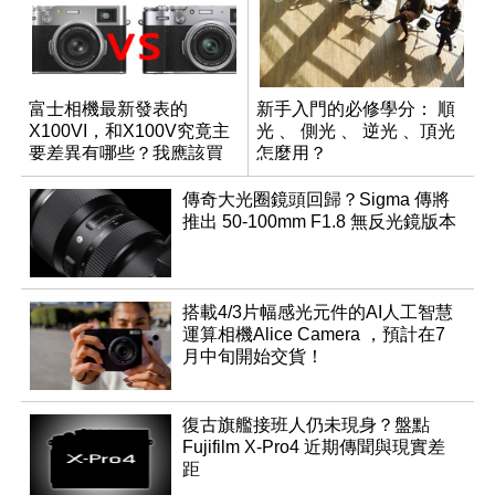
富士相機最新發表的
新手入門的必修學分： 順
X100VI，和X100V究竟主
光 、 側光 、 逆光 、頂光
要差異有哪些？我應該買
怎麼用？
哪一台？
傳奇大光圈鏡頭回歸？Sigma 傳將
推出 50-100mm F1.8 無反光鏡版本
搭載4/3片幅感光元件的AI人工智慧
運算相機Alice Camera ，預計在7
月中旬開始交貨！
復古旗艦接班人仍未現身？盤點
Fujifilm X-Pro4 近期傳聞與現實差
距