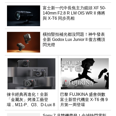
富士新一代中長焦主力鏡頭 XF 50-
140mm F2.8 R LM OIS WR II 傳將
與 X-T6 同步亮相
橫拍豎拍補光都沒問題！神牛發表
全新 Godox Lux Junior II 復古機頂
閃光燈
徠卡經典再進化！全新
巴黎 FUJIKINA 盛會倒數
「金屬灰」烤漆工藝登
富士新世代機皇 X-T6 傳 9
場，M11-P、Q3、D-Lux 8
月第一周登場
領銜換裝
Sony 7 月雙機齊發！全域快門電影