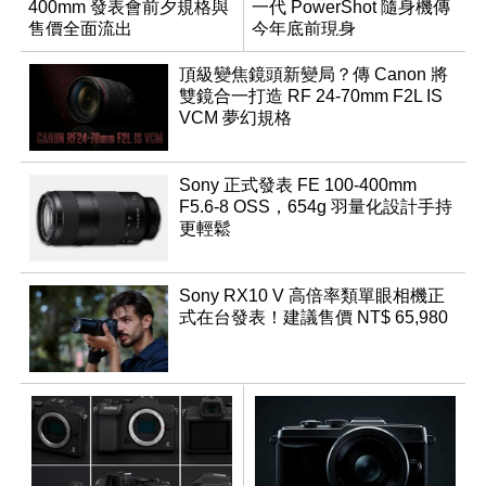
400mm 發表會前夕規格與
一代 PowerShot 隨身機傳
售價全面流出
今年底前現身
頂級變焦鏡頭新變局？傳 Canon 將
雙鏡合一打造 RF 24-70mm F2L IS
VCM 夢幻規格
Sony 正式發表 FE 100-400mm
F5.6-8 OSS，654g 羽量化設計手持
更輕鬆
Sony RX10 V 高倍率類單眼相機正
式在台發表！建議售價 NT$ 65,980