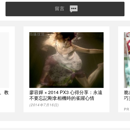
留言
拍攝技法
用、教
廖容嬋 × 2014 PX3 心得分享：永遠
脆
不要忘記剛拿相機時的雀躍心情
巧
(2014年7月16日)
P