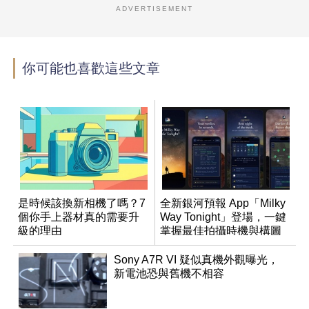
ADVERTISEMENT
你可能也喜歡這些文章
是時候該換新相機了嗎？7
全新銀河預報 App「Milky
個你手上器材真的需要升
Way Tonight」登場，一鍵
級的理由
掌握最佳拍攝時機與構圖
Sony A7R VI 疑似真機外觀曝光，
新電池恐與舊機不相容