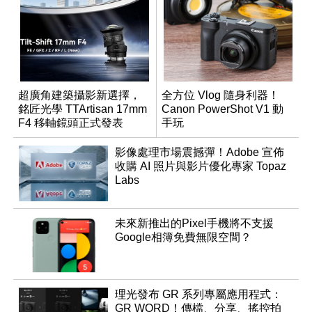
超廣角建築攝影新選擇，
全方位 Vlog 隨身利器！
銘匠光學 TTArtisan 17mm
Canon PowerShot V1 動
F4 移軸鏡頭正式發表
手玩
影像處理市場震撼彈！Adobe 宣佈
收購 AI 照片與影片優化專家 Topaz
Labs
未來新推出的Pixel手機將不支援
Google相簿免費無限空間？
理光發布 GR 系列專屬應用程式：
GR WORD！傳檔、分享、搖控拍