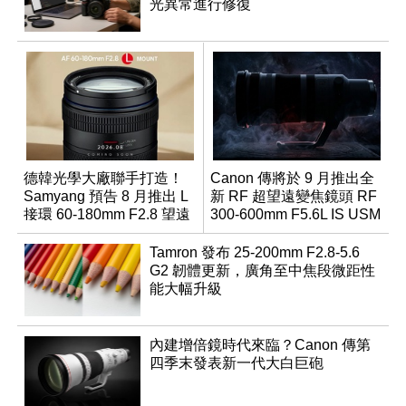
光異常進行修復
德韓光學大廠聯手打造！
Canon 傳將於 9 月推出全
Samyang 預告 8 月推出 L
新 RF 超望遠變焦鏡頭 RF
接環 60-180mm F2.8 望遠
300-600mm F5.6L IS USM
變焦鏡
Tamron 發布 25-200mm F2.8-5.6
G2 韌體更新，廣角至中焦段微距性
能大幅升級
內建增倍鏡時代來臨？Canon 傳第
四季末發表新一代大白巨砲