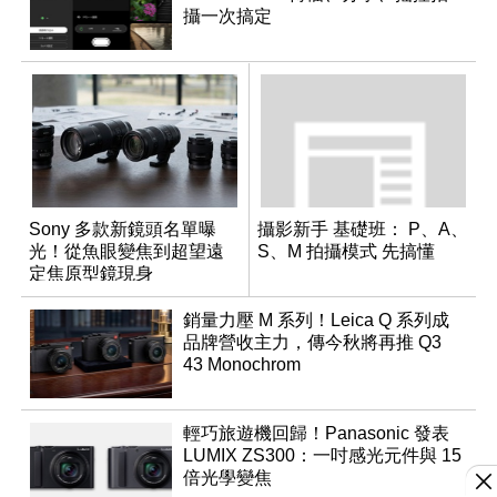
攝一次搞定
Sony 多款新鏡頭名單曝
攝影新手 基礎班： P、A、
光！從魚眼變焦到超望遠
S、M 拍攝模式 先搞懂
定焦原型鏡現身
銷量力壓 M 系列！Leica Q 系列成
品牌營收主力，傳今秋將再推 Q3
43 Monochrom
輕巧旅遊機回歸！Panasonic 發表
LUMIX ZS300：一吋感光元件與 15
倍光學變焦