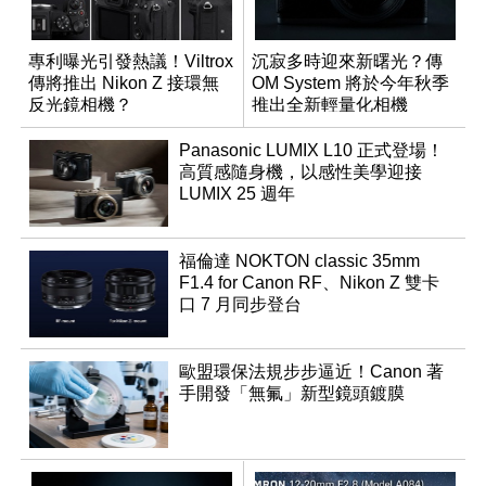
專利曝光引發熱議！Viltrox
沉寂多時迎來新曙光？傳
傳將推出 Nikon Z 接環無
OM System 將於今年秋季
反光鏡相機？
推出全新輕量化相機
Panasonic LUMIX L10 正式登場！
高質感隨身機，以感性美學迎接
LUMIX 25 週年
福倫達 NOKTON classic 35mm
F1.4 for Canon RF、Nikon Z 雙卡
口 7 月同步登台
歐盟環保法規步步逼近！Canon 著
手開發「無氟」新型鏡頭鍍膜