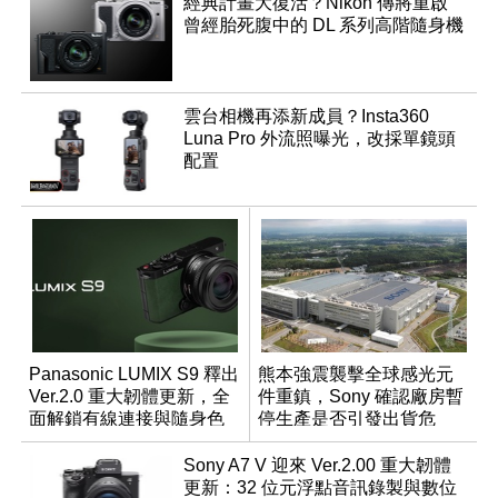
經典計畫大復活？Nikon 傳將重啟
曾經胎死腹中的 DL 系列高階隨身機
雲台相機再添新成員？Insta360
Luna Pro 外流照曝光，改採單鏡頭
配置
Panasonic LUMIX S9 釋出
熊本強震襲擊全球感光元
Ver.2.0 重大韌體更新，全
件重鎮，Sony 確認廠房暫
面解鎖有線連接與隨身色
停生產是否引發出貨危
調編輯
機？
Sony A7 V 迎來 Ver.2.00 重大韌體
更新：32 位元浮點音訊錄製與數位