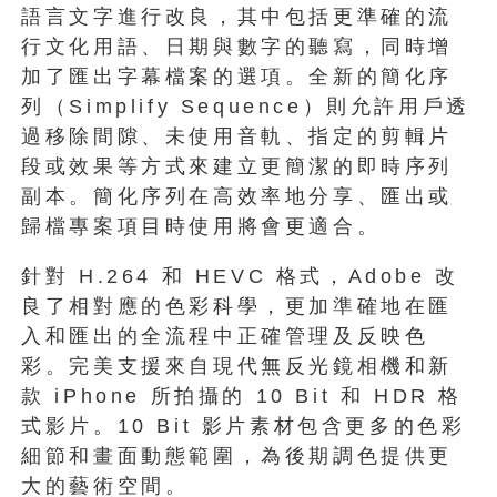
語言文字進行改良，其中包括更準確的流
行文化用語、日期與數字的聽寫，同時增
加了匯出字幕檔案的選項。全新的簡化序
列（Simplify Sequence）則允許用戶透
過移除間隙、未使用音軌、指定的剪輯片
段或效果等方式來建立更簡潔的即時序列
副本。簡化序列在高效率地分享、匯出或
歸檔專案項目時使用將會更適合。
針對 H.264 和 HEVC 格式，Adobe 改
良了相對應的色彩科學，更加準確地在匯
入和匯出的全流程中正確管理及反映色
彩。完美支援來自現代無反光鏡相機和新
款 iPhone 所拍攝的 10 Bit 和 HDR 格
式影片。10 Bit 影片素材包含更多的色彩
細節和畫面動態範圍，為後期調色提供更
大的藝術空間。