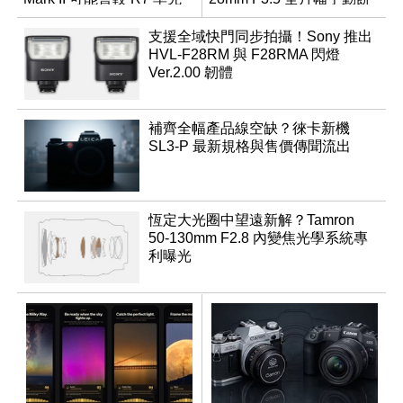
推出
乾鏡
支援全域快門同步拍攝！Sony 推出
HVL-F28RM 與 F28RMA 閃燈
Ver.2.00 韌體
補齊全幅產品線空缺？徠卡新機
SL3-P 最新規格與售價傳聞流出
恆定大光圈中望遠新解？Tamron
50-130mm F2.8 內變焦光學系統專
利曝光