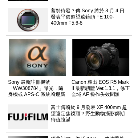
蓄勢待發？傳 Sony 將於 8 月 4 日
發表平價超望遠鏡頭 FE 100-
400mm F5.6-8
Sony 最新註冊機號
Canon 釋出 EOS R5 Mark
「WW308784」曝光，隨
II 最新韌體 Ver.1.3.1，修正
身機或 APS-C 系統將迎新
全域 AF 操作失效問題
成員？
富士傳將於 9 月發表 XF 400mm 超
望遠定焦鏡頭？野生動物攝影師期
待值拉滿