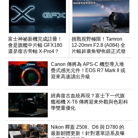
富士神祕新機完成註冊！
挑戰視野極限！Tamron
會是旗艦中片幅 GFX180
12-20mm F2.8 (A084) 全
還是復古旁軸 X-Pro4？
片幅超廣角變焦鏡正式發
表
Canon 傳將為 APS-C 機型導入堆
疊式感光元件！EOS R7 Mark II 或
迎來高速讀出升級
經典復古血統再現？富士下一代旗
艦相機 X-T6 傳將迎來外觀與色彩科
學雙重優化
Nikon 釋蓋 Z50II、D6 與 D780 的
最新韌體更新！針對選單語系及曝