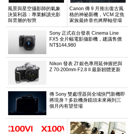
風景與星空攝影師的氣象
Canon 傳 9 月推出復古風
決策利器：專業解讀光影
格的神祕新機，VCM 定焦
與雲層的智慧
家族最終章也將壓軸登場
App「Atmos」登場
Sony 正式在台發表 Cinema Line
FX5 全片幅電影攝影機，建議售價
NT$144,980
Nikon 發表 Zf 銀色專用延伸握把與
Z 70-200mm F2.8 II 最新韌體更新
傳 Sony 雙處理器與全域快門新機即
將現身？多款機身鏡頭未來兩到三
個月內有望登場