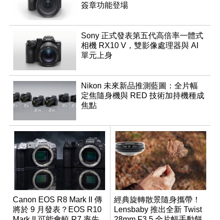
簽章功能登場
Sony 正式發表第五代高倍率一體式
相機 RX10 V，雙影像處理器與 AI
單元上身
Nikon 未來新品推測藍圖：全片幅
定焦隨身機與 RED 技術加持機種成
焦點
Canon EOS R8 Mark II 傳
經典旋轉散景隨身攜帶！
將於 9 月發表？EOS R10
Lensbaby 推出全新 Twist
Mark II 可能會較 R7 率先
28mm F3.5 全片幅手動餅