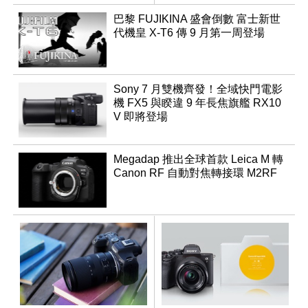
領銜換裝
巴黎 FUJIKINA 盛會倒數 富士新世
代機皇 X-T6 傳 9 月第一周登場
Sony 7 月雙機齊發！全域快門電影
機 FX5 與睽違 9 年長焦旗艦 RX10
V 即將登場
Megadap 推出全球首款 Leica M 轉
Canon RF 自動對焦轉接環 M2RF