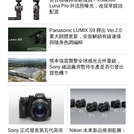
Luna Pro 外流照曝光，改採單鏡頭
配置
Panasonic LUMIX S9 釋出 Ver.2.0
重大韌體更新，全面解鎖有線連接
與隨身色調編輯
熊本強震襲擊全球感光元件重鎮，
Sony 確認廠房暫停生產是否引發出
貨危機？
Sony 正式發表第五代高倍
Nikon 未來新品推測藍圖：