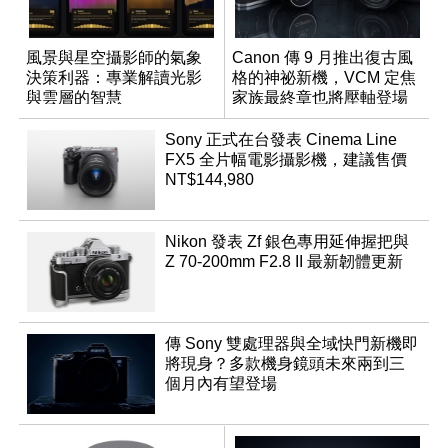
風景與星空攝影師的氣象
Canon 傳 9 月推出復古風
決策利器：專業解讀光影
格的神祕新機，VCM 定焦
與雲層的智慧
家族最終章也將壓軸登場
App「Atmos」登場
Sony 正式在台發表 Cinema Line
FX5 全片幅電影攝影機，建議售價
NT$144,980
Nikon 發表 Zf 銀色專用延伸握把與
Z 70-200mm F2.8 II 最新韌體更新
傳 Sony 雙處理器與全域快門新機即
將現身？多款機身鏡頭未來兩到三
個月內有望登場