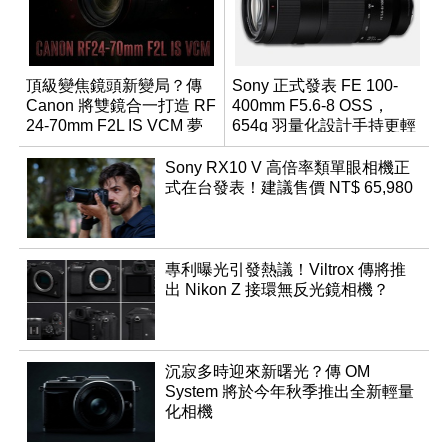
頂級變焦鏡頭新變局？傳
Sony 正式發表 FE 100-
Canon 將雙鏡合一打造 RF
400mm F5.6-8 OSS，
24-70mm F2L IS VCM 夢
654g 羽量化設計手持更輕
幻規格
鬆
Sony RX10 V 高倍率類單眼相機正
式在台發表！建議售價 NT$ 65,980
專利曝光引發熱議！Viltrox 傳將推
出 Nikon Z 接環無反光鏡相機？
沉寂多時迎來新曙光？傳 OM
System 將於今年秋季推出全新輕量
化相機