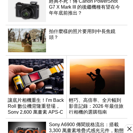
經典不死！傳 Canon PowerShot
G7 X Mark III 的後繼機種有望在今
年年底前推出？
拍什麼樣的照片要用到中長焦鏡
頭？
讓底片相機重生！I’m Back
輕巧、高倍率、全片幅到
Roll 數位機背隆重登場，
影音記錄：2026 年最佳旅
Sony 2,600 萬畫素 APS-C
行相機的選購指南
CMOS
Sony A6900 傳聞規格流出：搭載
3,300 萬畫素堆疊式感光元件，動態