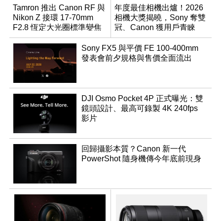
Tamron 推出 Canon RF 與
年度最佳相機出爐！2026
Nikon Z 接環 17-70mm
相機大獎揭曉，Sony 奪雙
F2.8 恆定大光圈標準變焦
冠、Canon 獲用戶青睞
鏡
Sony FX5 與平價 FE 100-400mm
發表會前夕規格與售價全面流出
DJI Osmo Pocket 4P 正式曝光：雙
鏡頭設計、最高可錄製 4K 240fps
影片
回歸攝影本質？Canon 新一代
PowerShot 隨身機傳今年底前現身