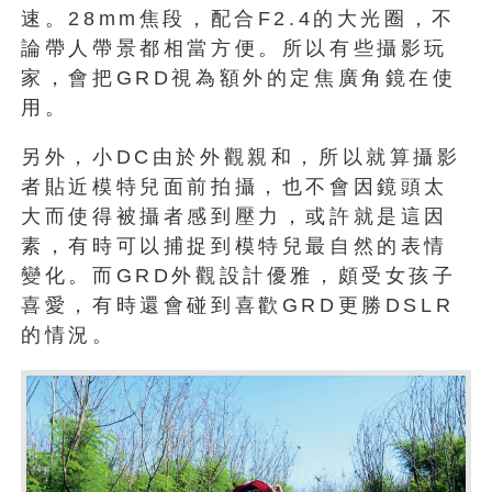
速。28mm焦段，配合F2.4的大光圈，不
論帶人帶景都相當方便。所以有些攝影玩
家，會把GRD視為額外的定焦廣角鏡在使
用。
另外，小DC由於外觀親和，所以就算攝影
者貼近模特兒面前拍攝，也不會因鏡頭太
大而使得被攝者感到壓力，或許就是這因
素，有時可以捕捉到模特兒最自然的表情
變化。而GRD外觀設計優雅，頗受女孩子
喜愛，有時還會碰到喜歡GRD更勝DSLR
的情況。