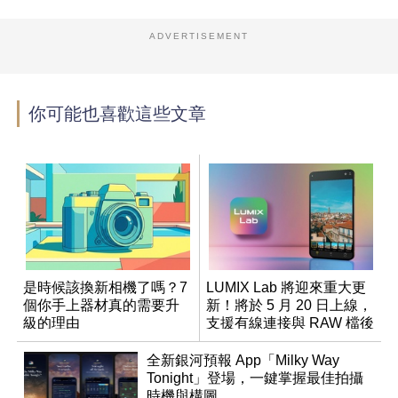
ADVERTISEMENT
你可能也喜歡這些文章
是時候該換新相機了嗎？7
LUMIX Lab 將迎來重大更
個你手上器材真的需要升
新！將於 5 月 20 日上線，
級的理由
支援有線連接與 RAW 檔後
製
全新銀河預報 App「Milky Way
Tonight」登場，一鍵掌握最佳拍攝
時機與構圖