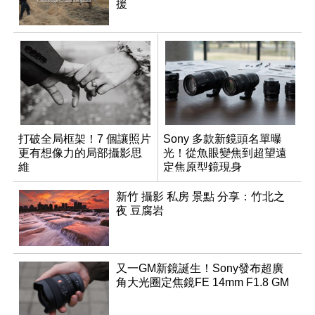
援
打破全局框架！7 個讓照片
Sony 多款新鏡頭名單曝
更有想像力的局部攝影思
光！從魚眼變焦到超望遠
維
定焦原型鏡現身
新竹 攝影 私房 景點 分享：竹北之
夜 豆腐岩
又一GM新鏡誕生！Sony發布超廣
角大光圈定焦鏡FE 14mm F1.8 GM