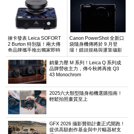
徠卡發表 Leica SOFORT
Canon PowerShot 全新口
2 Burton 特別版！兩大傳
袋隨身機傳將於 9 月登
奇品牌攜手推出獨家即時
場！鏡頭規格與運算攝影
成像相機
升級成為焦點
銷量力壓 M 系列！Leica Q 系列成
品牌營收主力，傳今秋將再推 Q3
43 Monochrom
2025六大類型隨身相機選購指南！
輕鬆拍照畫質至上
GFX 2026 攝影贊助計畫正式開跑！
提供高額創作基金與中片幅器材支