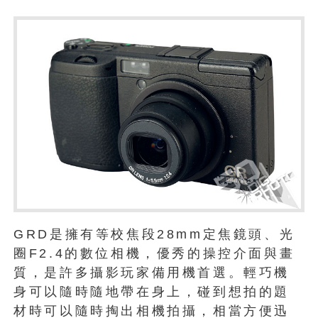
GRD是擁有等校焦段28mm定焦鏡頭、光
圈F2.4的數位相機，優秀的操控介面與畫
質，是許多攝影玩家備用機首選。輕巧機
身可以隨時隨地帶在身上，碰到想拍的題
材時可以隨時掏出相機拍攝，相當方便迅