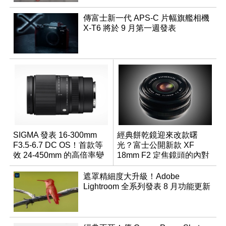
傳富士新一代 APS-C 片幅旗艦相機
X-T6 將於 9 月第一週發表
SIGMA 發表 16-300mm
經典餅乾鏡迎來改款曙
F3.5-6.7 DC OS！首款等
光？富士公開新款 XF
效 24-450mm 的高倍率變
18mm F2 定焦鏡頭的內對
焦旅遊鏡頭
焦專利
遮罩精細度大升級！Adobe
Lightroom 全系列發表 8 月功能更新