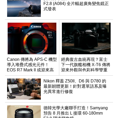
F2.8 (A084) 全片幅超廣角變焦鏡正
式發表
Canon 傳將為 APS-C 機型
經典復古血統再現？富士
導入堆疊式感光元件！
下一代旗艦相機 X-T6 傳將
EOS R7 Mark II 或迎來高
迎來外觀與色彩科學雙重
速讀出升級
優化
Nikon 釋蓋 Z50II、D6 與 D780 的
最新韌體更新！針對選單語系及曝
光異常進行修復
德韓光學大廠聯手打造！Samyang
預告 8 月推出 L 接環 60-180mm