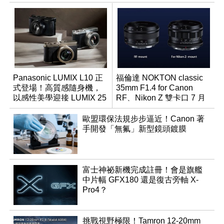
Panasonic LUMIX L10 正
福倫達 NOKTON classic
式登場！高質感隨身機，
35mm F1.4 for Canon
以感性美學迎接 LUMIX 25
RF、Nikon Z 雙卡口 7 月
週年
同步登台
歐盟環保法規步步逼近！Canon 著
手開發「無氟」新型鏡頭鍍膜
富士神祕新機完成註冊！會是旗艦
中片幅 GFX180 還是復古旁軸 X-
Pro4？
挑戰視野極限！Tamron 12-20mm