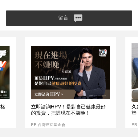
留言
資格
立即諮詢HPV！是對自己健康最好
久
的投資，把握現在不嫌晚！
墊
PR 台灣癌症基金會
P