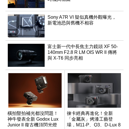
Sony A7R VI 疑似真機外觀曝光，
新電池恐與舊機不相容
富士新一代中長焦主力鏡頭 XF 50-
140mm F2.8 R LM OIS WR II 傳將
與 X-T6 同步亮相
橫拍豎拍補光都沒問題！
徠卡經典再進化！全新
神牛發表全新 Godox Lux
「金屬灰」烤漆工藝登
Junior II 復古機頂閃光燈
場，M11-P、Q3、D-Lux 8