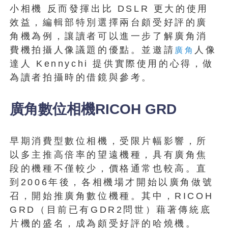
小相機 反而發揮出比 DSLR 更大的使用
效益，編輯部特別選擇兩台頗受好評的廣
角機為例，讓讀者可以進一步了解廣角消
費機拍攝人像議題的優點。並邀請
人像
廣角
達人 Kennychi 提供實際使用的心得，做
為讀者拍攝時的借鏡與參考。
廣角數位相機RICOH GRD
早期消費型數位相機，受限片幅影響，所
以多主推高倍率的望遠機種，具有廣角焦
段的機種不僅較少，價格通常也較高。直
到2006年後，各相機場才開始以廣角做號
召，開始推廣角數位機種。其中，RICOH
GRD（目前已有GDR2問世）藉著傳統底
片機的盛名，成為頗受好評的哈燒機。