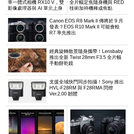
率一體式相機 RX10 V，雙
全片幅定焦隨身機與 RED
影像處理器與 AI 單元上身
技術加持機種成焦點
Canon EOS R8 Mark II 傳將於 9 月
發表？EOS R10 Mark II 可能會較
R7 率先推出
經典旋轉散景隨身攜帶！Lensbaby
推出全新 Twist 28mm F3.5 全片幅
手動餅乾鏡
支援全域快門同步拍攝！Sony 推出
HVL-F28RM 與 F28RMA 閃燈
Ver.2.00 韌體