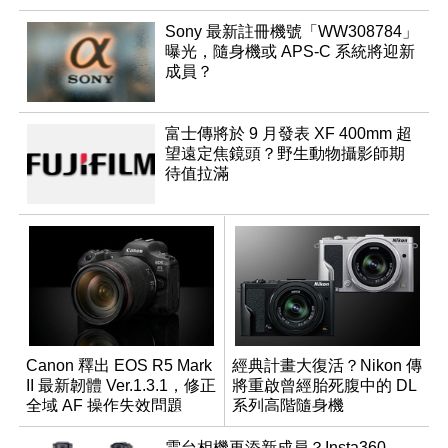
Sony 最新註冊機號「WW308784」
曝光，隨身機或 APS-C 系統將迎新
成員？
富士傳將於 9 月發表 XF 400mm 超
望遠定焦鏡頭？野生動物攝影師期
待值拉滿
Canon 釋出 EOS R5 Mark
經典計畫大復活？Nikon 傳
II 最新韌體 Ver.1.3.1，修正
將重啟曾經胎死腹中的 DL
全域 AF 操作失效問題
系列高階隨身機
雲台相機再添新成員？Insta360