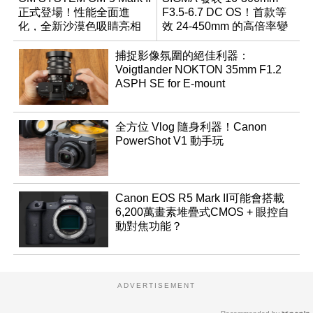
正式登場！性能全面進
F3.5-6.7 DC OS！首款等
化，全新沙漠色吸睛亮相
效 24-450mm 的高倍率變
焦旅遊鏡頭
捕捉影像氛圍的絕佳利器：
Voigtlander NOKTON 35mm F1.2
ASPH SE for E-mount
全方位 Vlog 隨身利器！Canon
PowerShot V1 動手玩
Canon EOS R5 Mark II可能會搭載
6,200萬畫素堆疊式CMOS + 眼控自
動對焦功能？
ADVERTISEMENT