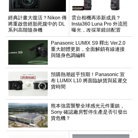
經典計畫大復活？Nikon 傳
雲台相機再添新成員？
將重啟曾經胎死腹中的 DL
Insta360 Luna Pro 外流照
系列高階隨身機
曝光，改採單鏡頭配置
Panasonic LUMIX S9 釋出 Ver.2.0
重大韌體更新，全面解鎖有線連接
與隨身色調編輯
預購熱潮超乎預期！Panasonic 宣
布 LUMIX L10 將面臨缺貨與延遲交
貨時間
熊本強震襲擊全球感光元件重鎮，
Sony 確認廠房暫停生產是否引發出
貨危機？