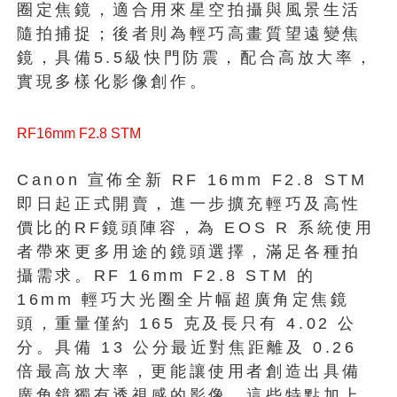
圈定焦鏡，適合用來星空拍攝與風景生活
隨拍捕捉；後者則為輕巧高畫質望遠變焦
鏡，具備5.5級快門防震，配合高放大率，
實現多樣化影像創作。
RF16mm F2.8 STM
Canon 宣佈全新 RF 16mm F2.8 STM
即日起正式開賣，進一步擴充輕巧及高性
價比的RF鏡頭陣容，為 EOS R 系統使用
者帶來更多用途的鏡頭選擇，滿足各種拍
攝需求。RF 16mm F2.8 STM 的
16mm 輕巧大光圈全片幅超廣角定焦鏡
頭，重量僅約 165 克及長只有 4.02 公
分。具備 13 公分最近對焦距離及 0.26
倍最高放大率，更能讓使用者創造出具備
廣角鏡獨有透視感的影像。這些特點加上