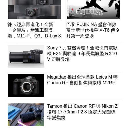
徠卡經典再進化！全新
巴黎 FUJIKINA 盛會倒數
「金屬灰」烤漆工藝登
富士新世代機皇 X-T6 傳 9
場，M11-P、Q3、D-Lux 8
月第一周登場
領銜換裝
Sony 7 月雙機齊發！全域快門電影
機 FX5 與睽違 9 年長焦旗艦 RX10
V 即將登場
Megadap 推出全球首款 Leica M 轉
Canon RF 自動對焦轉接環 M2RF
Tamron 推出 Canon RF 與 Nikon Z
接環 17-70mm F2.8 恆定大光圈標
準變焦鏡