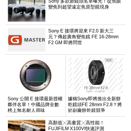
Sony 多款新鏡頭名單曝光！從魚眼
變焦到超望遠定焦原型鏡現身
Sony E 接環將迎來 F2.0 新大三
元？傳超廣角變焦鏡 FE 16-28mm
F2 GM 即將問世
Sony 公開 E 接環最新授權
據稱Sony即將推出全新餅
夥伴名單！中國品牌全數
乾鏡頭FE 28mm F2.8？將
榜上無名耐人尋味
於副廠餅乾鏡競爭
高顏值╳高畫質╳高性能！
FUJIFILM X100VI快速評測