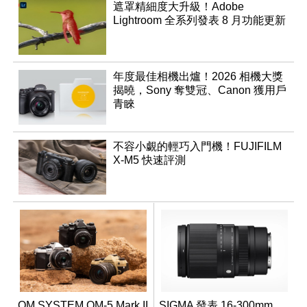
遮罩精細度大升級！Adobe
Lightroom 全系列發表 8 月功能更新
年度最佳相機出爐！2026 相機大獎
揭曉，Sony 奪雙冠、Canon 獲用戶
青睞
不容小覷的輕巧入門機！FUJIFILM
X-M5 快速評測
OM SYSTEM OM-5 Mark II
SIGMA 發表 16-300mm