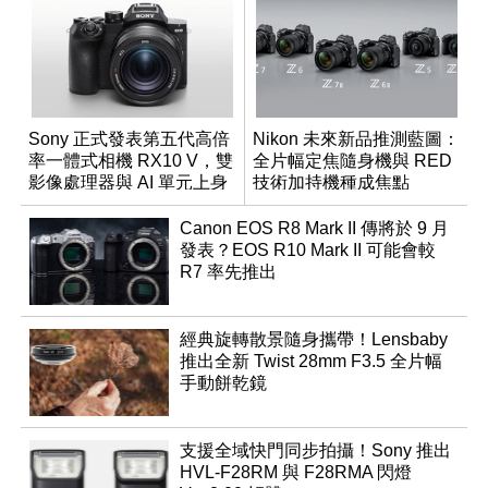
Sony 正式發表第五代高倍
Nikon 未來新品推測藍圖：
率一體式相機 RX10 V，雙
全片幅定焦隨身機與 RED
影像處理器與 AI 單元上身
技術加持機種成焦點
Canon EOS R8 Mark II 傳將於 9 月
發表？EOS R10 Mark II 可能會較
R7 率先推出
經典旋轉散景隨身攜帶！Lensbaby
推出全新 Twist 28mm F3.5 全片幅
手動餅乾鏡
支援全域快門同步拍攝！Sony 推出
HVL-F28RM 與 F28RMA 閃燈