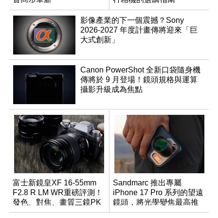
影像產業的下一個震撼？Sony
2026-2027 年度計畫傳將迎來「巨
大式創新」
Canon PowerShot 全新口袋隨身機
傳將於 9 月登場！鏡頭規格與運算
攝影升級成為焦點
富士新鏡皇XF 16-55mm
Sandmarc 推出專屬
F2.8 R LM WR重磅評測！
iPhone 17 Pro 系列的望遠
發色、對焦、畫質三鏡PK
鏡頭，將光學變焦最高推
大亂鬥！
升至 16 倍