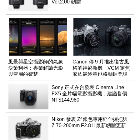
Ver.2.00 韌體
風景與星空攝影師的氣象
Canon 傳 9 月推出復古風
決策利器：專業解讀光影
格的神祕新機，VCM 定焦
與雲層的智慧
家族最終章也將壓軸登場
App「Atmos」登場
Sony 正式在台發表 Cinema Line
FX5 全片幅電影攝影機，建議售價
NT$144,980
Nikon 發表 Zf 銀色專用延伸握把與
Z 70-200mm F2.8 II 最新韌體更新