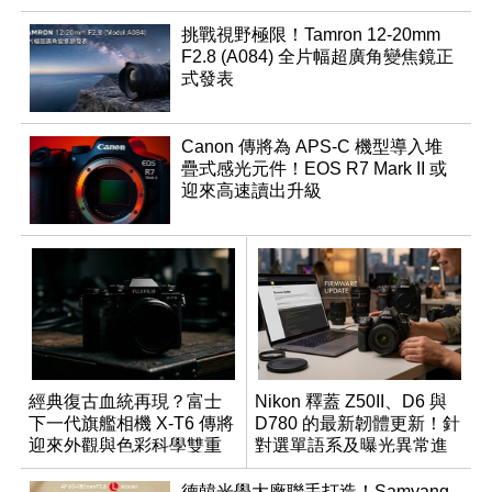
挑戰視野極限！Tamron 12-20mm
F2.8 (A084) 全片幅超廣角變焦鏡正
式發表
Canon 傳將為 APS-C 機型導入堆
疊式感光元件！EOS R7 Mark II 或
迎來高速讀出升級
經典復古血統再現？富士
Nikon 釋蓋 Z50II、D6 與
下一代旗艦相機 X-T6 傳將
D780 的最新韌體更新！針
迎來外觀與色彩科學雙重
對選單語系及曝光異常進
優化
行修復
德韓光學大廠聯手打造！Samyang