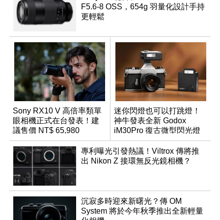
F5.6-8 OSS，654g 羽量化設計手持
更輕鬆
Sony RX10 V 高倍率類單
迷你閃燈也可以打跳燈！
眼相機正式在台發表！建
神牛發表全新 Godox
議售價 NT$ 65,980
iM30Pro 復古微型閃光燈
專利曝光引發熱議！Viltrox 傳將推
出 Nikon Z 接環無反光鏡相機？
沉寂多時迎來新曙光？傳 OM
System 將於今年秋季推出全新輕量