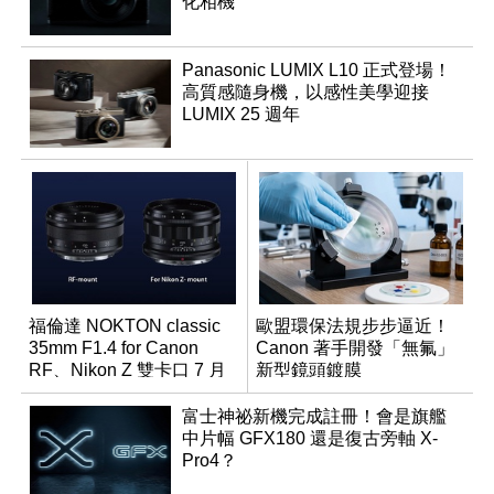
化相機
Panasonic LUMIX L10 正式登場！
高質感隨身機，以感性美學迎接
LUMIX 25 週年
福倫達 NOKTON classic
歐盟環保法規步步逼近！
35mm F1.4 for Canon
Canon 著手開發「無氟」
RF、Nikon Z 雙卡口 7 月
新型鏡頭鍍膜
同步登台
富士神祕新機完成註冊！會是旗艦
中片幅 GFX180 還是復古旁軸 X-
Pro4？