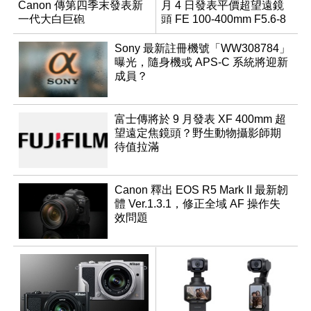
Canon 傳第四季末發表新
月 4 日發表平價超望遠鏡
一代大白巨砲
頭 FE 100-400mm F5.6-8
Sony 最新註冊機號「WW308784」
曝光，隨身機或 APS-C 系統將迎新
成員？
富士傳將於 9 月發表 XF 400mm 超
望遠定焦鏡頭？野生動物攝影師期
待值拉滿
Canon 釋出 EOS R5 Mark II 最新韌
體 Ver.1.3.1，修正全域 AF 操作失
效問題