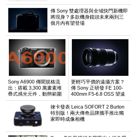
傳 Sony 雙處理器與全域快門新機即
將現身？多款機身鏡頭未來兩到三
個月內有望登場
Sony A6900 傳聞規格流
更輕巧平價的遠攝方案？
出：搭載 3,300 萬畫素堆
傳 Sony 正研發 FE 100-
疊式感光元件，動態範圍
400mm F5-6.8 OSS 望遠
超過 15 級
變焦鏡頭
徠卡發表 Leica SOFORT 2 Burton
特別版！兩大傳奇品牌攜手推出獨
家即時成像相機