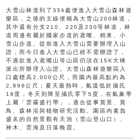
大雪山林道到了35k處便進入大雪山森林遊
樂區，之後的主線便稱為大雪山200林道，
其中還有分支210、220及230等林道，林
道周邊有屬於國家步道的鳶嘴、稍來、小
雪山步道。從前進入大雪山需要辦理入山
證，而今日進入大雪山已經不需辦證了，
不過欲進入鳶嘴山等山區仍須在15K大棟
派出所辦理入山證。大雪山森林遊樂區入
口處標高2,000公尺，而園內最高點約為
2,996公尺；夏天最熱時，氣溫低於攝氏
18度，冬天則降至攝氏零下5度，在氣象學
上屬「雲霧盛行帶」，適合從事賞景、賞
鳥、森林浴與植物研究活動。園區內素負
盛名的自然景觀有天池（雪山登山口）、
神木、雲海及日落晚霞。