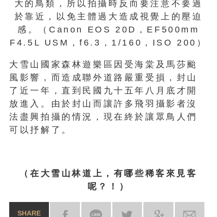
大的鳥類，所以拍攝時反而要注意不要過
於靠近，以免主體過大造成視覺上的壓迫
感。（Canon EOS 20D，EF500mm
F4.5L USM，f6.3，1/160，ISO 200）
大雪山國家森林遊樂區因受海棠及馬莎颱
風影響，而造成聯外道路嚴重受損，封山
了近一年，直到民國九十五年八月底才開
放進入。由於封山而讓許多飛羽攝影者沒
法盡興拍攝的情況，現在終於讓眾鳥人們
可以抒解了。
（在大雪山林道上，有哪些稀客來見客
呢？！）
SHARE