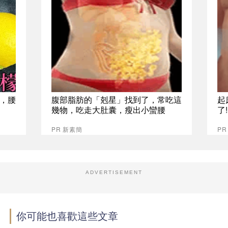
，腰
腹部脂肪的「剋星」找到了，常吃這
起
幾物，吃走大肚囊，瘦出小蠻腰
了
PR 新素簡
PR
ADVERTISEMENT
你可能也喜歡這些文章