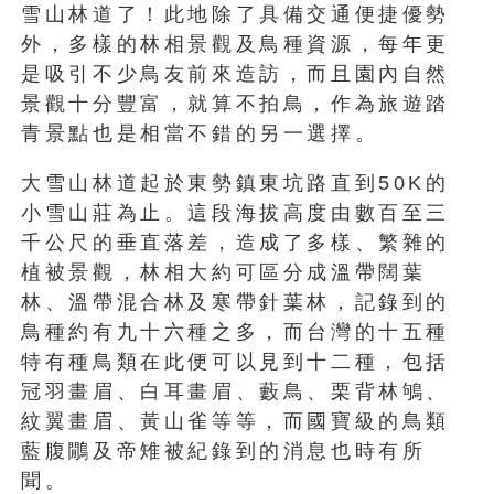
雪山林道了！此地除了具備交通便捷優勢
外，多樣的林相景觀及鳥種資源，每年更
是吸引不少鳥友前來造訪，而且園內自然
景觀十分豐富，就算不拍鳥，作為旅遊踏
青景點也是相當不錯的另一選擇。
大雪山林道起於東勢鎮東坑路直到50K的
小雪山莊為止。這段海拔高度由數百至三
千公尺的垂直落差，造成了多樣、繁雜的
植被景觀，林相大約可區分成溫帶闊葉
林、溫帶混合林及寒帶針葉林，記錄到的
鳥種約有九十六種之多，而台灣的十五種
特有種鳥類在此便可以見到十二種，包括
冠羽畫眉、白耳畫眉、藪鳥、栗背林鴝、
紋翼畫眉、黃山雀等等，而國寶級的鳥類
藍腹鷳及帝雉被紀錄到的消息也時有所
聞。