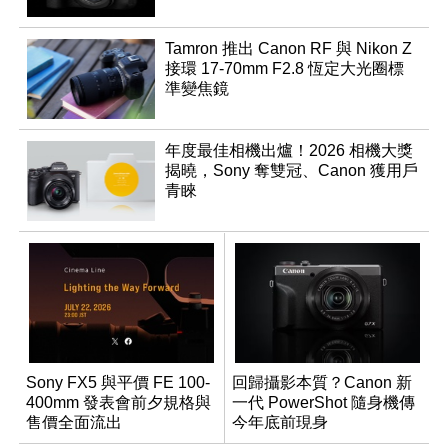
Tamron 推出 Canon RF 與 Nikon Z
接環 17-70mm F2.8 恆定大光圈標
準變焦鏡
年度最佳相機出爐！2026 相機大獎
揭曉，Sony 奪雙冠、Canon 獲用戶
青睞
Sony FX5 與平價 FE 100-
回歸攝影本質？Canon 新
400mm 發表會前夕規格與
一代 PowerShot 隨身機傳
售價全面流出
今年底前現身