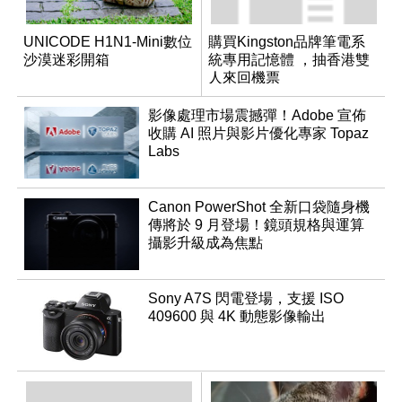
UNICODE H1N1-Mini數位
購買Kingston品牌筆電系
沙漠迷彩開箱
統專用記憶體 ，抽香港雙
人來回機票
影像處理市場震撼彈！Adobe 宣佈
收購 AI 照片與影片優化專家 Topaz
Labs
Canon PowerShot 全新口袋隨身機
傳將於 9 月登場！鏡頭規格與運算
攝影升級成為焦點
Sony A7S 閃電登場，支援 ISO
409600 與 4K 動態影像輸出