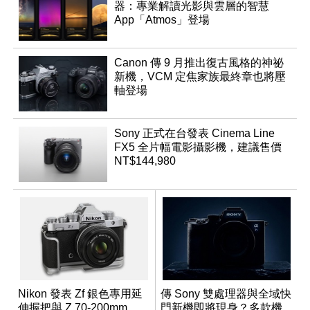
器：專業解讀光影與雲層的智慧
App「Atmos」登場
Canon 傳 9 月推出復古風格的神祕
新機，VCM 定焦家族最終章也將壓
軸登場
Sony 正式在台發表 Cinema Line
FX5 全片幅電影攝影機，建議售價
NT$144,980
Nikon 發表 Zf 銀色專用延
傳 Sony 雙處理器與全域快
伸握把與 Z 70-200mm
門新機即將現身？多款機