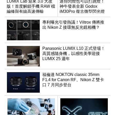
LUMIX Lab 迎來 3.0 大改
迷你閃燈也可以打跳燈！
版！首度解鎖手機 RAW 檔
神牛發表全新 Godox
編修與有線高速傳輸
iM30Pro 復古微型閃光燈
專利曝光引發熱議！Viltrox 傳將推
出 Nikon Z 接環無反光鏡相機？
Panasonic LUMIX L10 正式登場！
高質感隨身機，以感性美學迎接
LUMIX 25 週年
福倫達 NOKTON classic 35mm
F1.4 for Canon RF、Nikon Z 雙卡
口 7 月同步登台