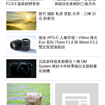
F2.8 II 最新韌體更新
身鏡頭未來兩到三個月內
有望登場
新竹 攝影 私房 景點 分享：三峰 日
出 斜射光
搶攻 APS-C 人像市場！Viltrox 推出
Evo 系列 75mm F1.8 與 90mm F2.2
雙定焦望遠鏡頭
沉寂多時迎來新曙光？傳 OM
System 將於今年秋季推出全新輕量
化相機