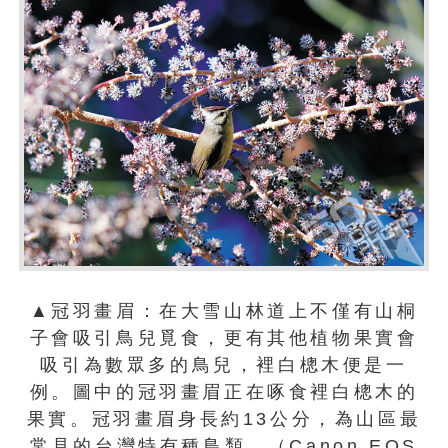
▲冠羽畫眉：在大雪山林道上不僅有山桐
子會吸引鳥兒覓食，更有其他植物果實會
吸引為數眾多的鳥兒，裡白樬木便是一
例。圖中的冠羽畫眉正在啄食裡白樬木的
果實。冠羽畫眉身長約13公分，為山區最
常見的台灣特有種鳥類。（Canon EOS