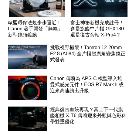
歐盟環保法規步步逼近！
富士神祕新機完成註冊！
Canon 著手開發「無氟」
會是旗艦中片幅 GFX180
新型鏡頭鍍膜
還是復古旁軸 X-Pro4？
挑戰視野極限！Tamron 12-20mm
F2.8 (A084) 全片幅超廣角變焦鏡正
式發表
Canon 傳將為 APS-C 機型導入堆
疊式感光元件！EOS R7 Mark II 或
迎來高速讀出升級
經典復古血統再現？富士下一代旗
艦相機 X-T6 傳將迎來外觀與色彩科
學雙重優化