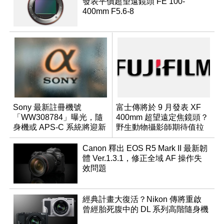
發表平價超望遠鏡頭 FE 100-
400mm F5.6-8
Sony 最新註冊機號
富士傳將於 9 月發表 XF
「WW308784」曝光，隨
400mm 超望遠定焦鏡頭？
身機或 APS-C 系統將迎新
野生動物攝影師期待值拉
成員？
滿
Canon 釋出 EOS R5 Mark II 最新韌
體 Ver.1.3.1，修正全域 AF 操作失
效問題
經典計畫大復活？Nikon 傳將重啟
曾經胎死腹中的 DL 系列高階隨身機