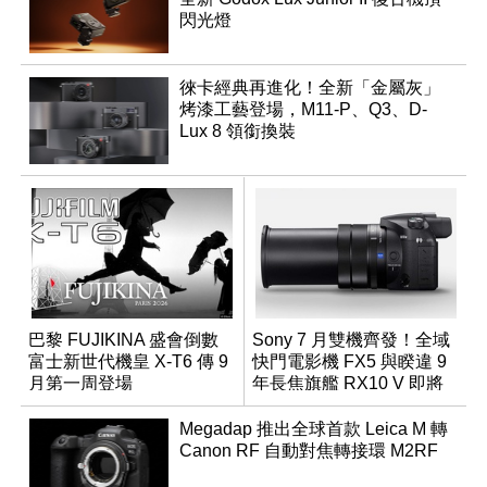
閃光燈
徠卡經典再進化！全新「金屬灰」
烤漆工藝登場，M11-P、Q3、D-
Lux 8 領銜換裝
巴黎 FUJIKINA 盛會倒數
Sony 7 月雙機齊發！全域
富士新世代機皇 X-T6 傳 9
快門電影機 FX5 與睽違 9
月第一周登場
年長焦旗艦 RX10 V 即將
登場
Megadap 推出全球首款 Leica M 轉
Canon RF 自動對焦轉接環 M2RF