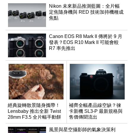
Nikon 未來新品推測藍圖：全片幅
定焦隨身機與 RED 技術加持機種成
焦點
Canon EOS R8 Mark II 傳將於 9 月
發表？EOS R10 Mark II 可能會較
R7 率先推出
經典旋轉散景隨身攜帶！
補齊全幅產品線空缺？徠
Lensbaby 推出全新 Twist
卡新機 SL3-P 最新規格與
28mm F3.5 全片幅手動餅
售價傳聞流出
乾鏡
風景與星空攝影師的氣象決策利