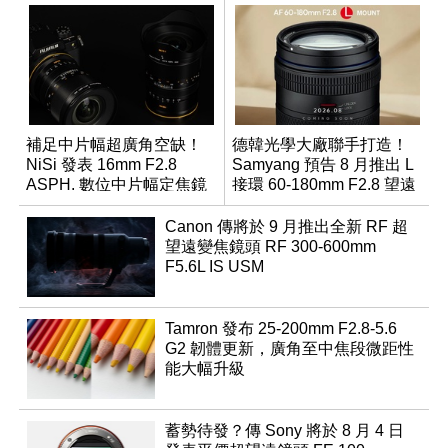
補足中片幅超廣角空缺！
德韓光學大廠聯手打造！
NiSi 發表 16mm F2.8
Samyang 預告 8 月推出 L
ASPH. 數位中片幅定焦鏡
接環 60-180mm F2.8 望遠
變焦鏡
Canon 傳將於 9 月推出全新 RF 超
望遠變焦鏡頭 RF 300-600mm
F5.6L IS USM
Tamron 發布 25-200mm F2.8-5.6
G2 韌體更新，廣角至中焦段微距性
能大幅升級
蓄勢待發？傳 Sony 將於 8 月 4 日