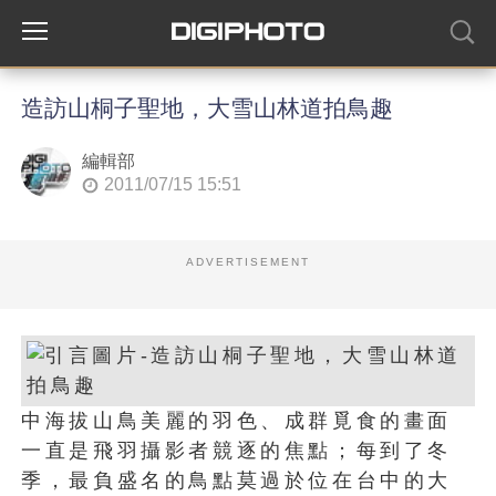
造訪山桐子聖地，大雪山林道拍鳥趣
編輯部
2011/07/15 15:51
ADVERTISEMENT
中海拔山鳥美麗的羽色、成群覓食的畫面
一直是飛羽攝影者競逐的焦點；每到了冬
季，最負盛名的鳥點莫過於位在台中的大