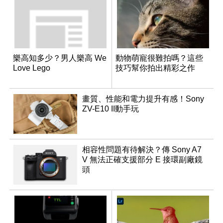
樂高知多少？男人樂高 We
動物萌寵很難拍嗎？這些
Love Lego
技巧幫你拍出精彩之作
畫質、性能和電力提升有感！Sony
ZV-E10 II動手玩
相容性問題有待解決？傳 Sony A7
V 無法正確支援部分 E 接環副廠鏡
頭