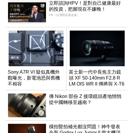
立即諮詢HPV！是對自己健康最好
的投資，把握現在不嫌晚！
PR（台灣癌症基金會）
Sony A7R VI 疑似真機外
富士新一代中長焦主力鏡
觀曝光，新電池恐與舊機
頭 XF 50-140mm F2.8 R
不相容
LM OIS WR II 傳將與 X-T6
同步亮相
傳 Nikon 部份 Z 接環鏡頭產地悄悄
從中國轉移至越南？
橫拍豎拍補光都沒問題！神牛發表
全新 Godox Lux Junior II 復古機頂