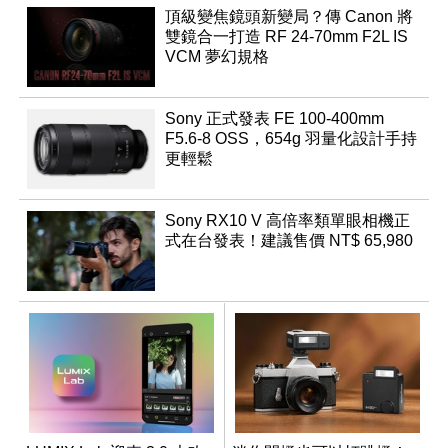
頂級變焦鏡頭新變局？傳 Canon 將
雙鏡合一打造 RF 24-70mm F2L IS
VCM 夢幻規格
Sony 正式發表 FE 100-400mm
F5.6-8 OSS，654g 羽量化設計手持
更輕鬆
Sony RX10 V 高倍率類單眼相機正
式在台發表！建議售價 NT$ 65,980