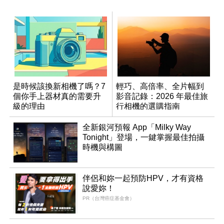
是時候該換新相機了嗎？7
輕巧、高倍率、全片幅到
個你手上器材真的需要升
影音記錄：2026 年最佳旅
級的理由
行相機的選購指南
全新銀河預報 App「Milky Way
Tonight」登場，一鍵掌握最佳拍攝
時機與構圖
伴侶和妳一起預防HPV，才有資格
說愛妳！
PR（台灣癌症基金會）