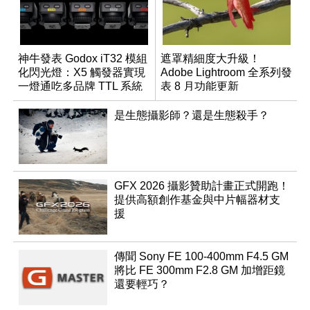
神牛發表 Godox iT32 模組
遮罩精細度大升級！
化閃光燈：X5 觸發器實現
Adobe Lightroom 全系列發
一燈通吃多品牌 TTL 系統
表 8 月功能更新
是生態攝影師？還是生態殺手？
GFX 2026 攝影贊助計畫正式開跑！
提供高額創作基金與中片幅器材支
援
傳聞 Sony FE 100-400mm F4.5 GM
將比 FE 300mm F2.8 GM 加增距鏡
還要輕巧？