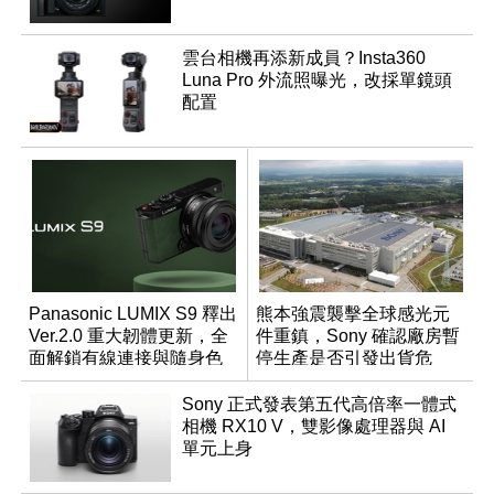
雲台相機再添新成員？Insta360
Luna Pro 外流照曝光，改採單鏡頭
配置
Panasonic LUMIX S9 釋出
熊本強震襲擊全球感光元
Ver.2.0 重大韌體更新，全
件重鎮，Sony 確認廠房暫
面解鎖有線連接與隨身色
停生產是否引發出貨危
調編輯
機？
Sony 正式發表第五代高倍率一體式
相機 RX10 V，雙影像處理器與 AI
單元上身