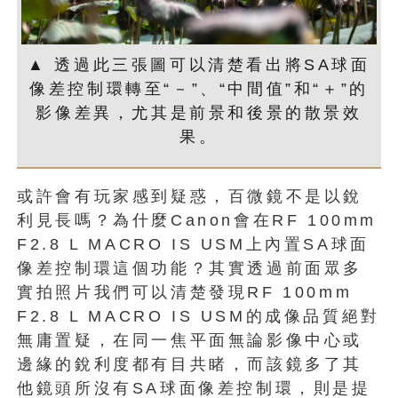
▲ 透過此三張圖可以清楚看出將SA球面
像差控制環轉至“－”、“中間值”和“＋”的
影像差異，尤其是前景和後景的散景效
果。
或許會有玩家感到疑惑，百微鏡不是以銳
利見長嗎？為什麼Canon會在RF 100mm
F2.8 L MACRO IS USM上內置SA球面
像差控制環這個功能？其實透過前面眾多
實拍照片我們可以清楚發現RF 100mm
F2.8 L MACRO IS USM的成像品質絕對
無庸置疑，在同一焦平面無論影像中心或
邊緣的銳利度都有目共睹，而該鏡多了其
他鏡頭所沒有SA球面像差控制環，則是提