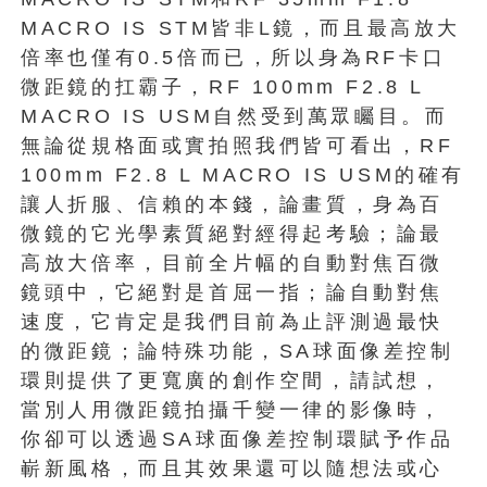
MACRO IS STM皆非L鏡，而且最高放大
倍率也僅有0.5倍而已，所以身為RF卡口
微距鏡的扛霸子，RF 100mm F2.8 L
MACRO IS USM自然受到萬眾矚目。而
無論從規格面或實拍照我們皆可看出，RF
100mm F2.8 L MACRO IS USM的確有
讓人折服、信賴的本錢，論畫質，身為百
微鏡的它光學素質絕對經得起考驗；論最
高放大倍率，目前全片幅的自動對焦百微
鏡頭中，它絕對是首屈一指；論自動對焦
速度，它肯定是我們目前為止評測過最快
的微距鏡；論特殊功能，SA球面像差控制
環則提供了更寬廣的創作空間，請試想，
當別人用微距鏡拍攝千變一律的影像時，
你卻可以透過SA球面像差控制環賦予作品
嶄新風格，而且其效果還可以隨想法或心