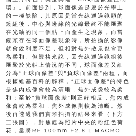
環』。前面提到，球面像差是屬於光學上
的一種缺陷，其原因是當光線通過鏡頭的
鏡組後，中心與邊緣的光線最終不能匯聚
在光軸的同一個點上而產生之現象，而當
鏡頭存在球面像差現象時，所拍攝的影像
就會銳利度不足，但相對焦外散景也會更
為柔和。但嚴格來說，因光線通過鏡組後
匯聚於光軸上情況的不同，球面像差又細
分為“正球面像差”與“負球面像差”兩種，而
根據維基百科的解釋，“正球面像差”的特色
是焦內成像會較為清晰，焦外成像較為柔
和；至於“負球面像差”則正好相反，焦內成
像會較為柔和，焦外成像則較為清晰。然
後再透過我們實際拍攝的結果來看（下方
三張圖），對焦處為照片中央的粉紅色荷
花，當將RF 100mm F2.8 L MACRO