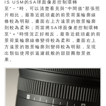
IS USM的SA球面像差控制環轉
至“－”時，可以清楚看見與“中間值”那張照
片相比，最靠近鏡頭處的前景荷葉輪廓線
條較為明顯，畫面右上方遠景的散景輪廓
則較為柔和；而當將SA球面像差控制環轉
至“＋”時情況正好相反，最靠近鏡頭處的前
景荷葉輪廓線條變得較為柔和，畫面右上
方遠景的散景輪廓則變得較為明顯，呈現
出類似使用折返濾鏡般的甜甜圈散景效
果。