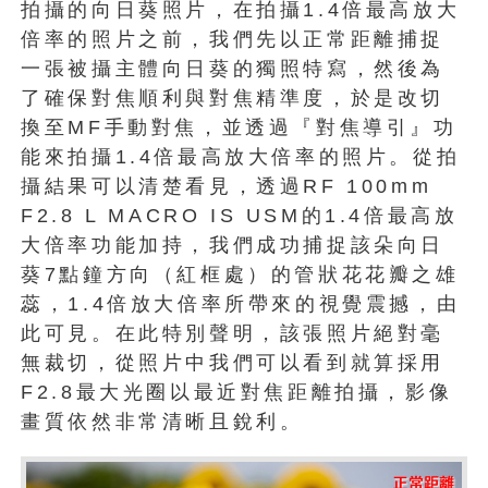
拍攝的向日葵照片，在拍攝1.4倍最高放大
倍率的照片之前，我們先以正常距離捕捉
一張被攝主體向日葵的獨照特寫，然後為
了確保對焦順利與對焦精準度，於是改切
換至MF手動對焦，並透過『對焦導引』功
能來拍攝1.4倍最高放大倍率的照片。從拍
攝結果可以清楚看見，透過RF 100mm
F2.8 L MACRO IS USM的1.4倍最高放
大倍率功能加持，我們成功捕捉該朵向日
葵7點鐘方向（紅框處）的管狀花花瓣之雄
蕊，1.4倍放大倍率所帶來的視覺震撼，由
此可見。在此特別聲明，該張照片絕對毫
無裁切，從照片中我們可以看到就算採用
F2.8最大光圈以最近對焦距離拍攝，影像
畫質依然非常清晰且銳利。