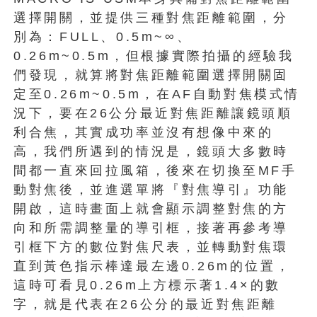
選擇開關，並提供三種對焦距離範圍，分
別為：FULL、0.5m~∞、
0.26m~0.5m，但根據實際拍攝的經驗我
們發現，就算將對焦距離範圍選擇開關固
定至0.26m~0.5m，在AF自動對焦模式情
況下，要在26公分最近對焦距離讓鏡頭順
利合焦，其實成功率並沒有想像中來的
高，我們所遇到的情況是，鏡頭大多數時
間都一直來回拉風箱，後來在切換至MF手
動對焦後，並進選單將『對焦導引』功能
開啟，這時畫面上就會顯示調整對焦的方
向和所需調整量的導引框，接著再參考導
引框下方的數位對焦尺表，並轉動對焦環
直到黃色指示棒達最左邊0.26m的位置，
這時可看見0.26m上方標示著1.4×的數
字，就是代表在26公分的最近對焦距離