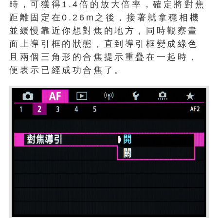
時，可獲得1.4倍的放大倍率，確定將對焦
距離固定在0.26m之後，接著就拿穩相機
並緩慢靠近你想對焦的地方，同時觀察畫
面上導引框的狀態，直到導引框變成綠色
且兩個三角形的合焦提示重疊在一起時，
便表示已經成功合焦了。