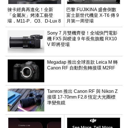
徠卡經典再進化！全新
巴黎 FUJIKINA 盛會倒數
「金屬灰」烤漆工藝登
富士新世代機皇 X-T6 傳 9
場，M11-P、Q3、D-Lux 8
月第一周登場
領銜換裝
Sony 7 月雙機齊發！全域快門電影
機 FX5 與睽違 9 年長焦旗艦 RX10
V 即將登場
Megadap 推出全球首款 Leica M 轉
Canon RF 自動對焦轉接環 M2RF
Tamron 推出 Canon RF 與 Nikon Z
接環 17-70mm F2.8 恆定大光圈標
準變焦鏡