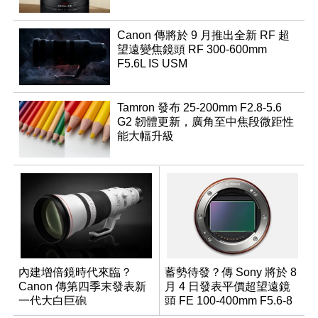
Canon 傳將於 9 月推出全新 RF 超
望遠變焦鏡頭 RF 300-600mm
F5.6L IS USM
Tamron 發布 25-200mm F2.8-5.6
G2 韌體更新，廣角至中焦段微距性
能大幅升級
內建增倍鏡時代來臨？
蓄勢待發？傳 Sony 將於 8
Canon 傳第四季末發表新
月 4 日發表平價超望遠鏡
一代大白巨砲
頭 FE 100-400mm F5.6-8