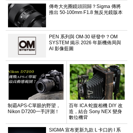
傳奇大光圈鏡頭回歸？Sigma 傳將
推出 50-100mm F1.8 無反光鏡版本
PEN 系列與 OM-30 研發中？OM
SYSTEM 揭示 2026 年新機佈局與
AI 影像藍圖
制霸APS-C單眼的野望，
百年 ICA 蛇腹相機 DIY 改
Nikon D7200一手評測！
造，結合 Sony NEX 變身
數位機背
SIGMA 宣布更新九款 L 卡口的 I 系