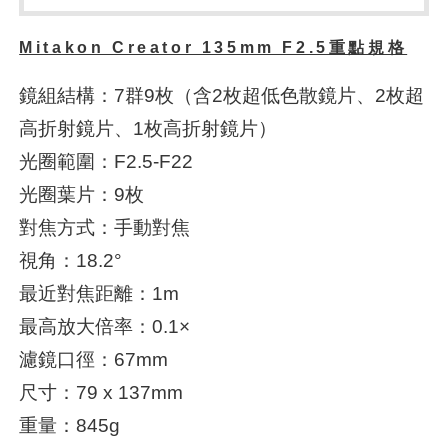
Mitakon Creator 135mm F2.5重點規格
鏡組結構：7群9枚（含2枚超低色散鏡片、2枚超
高折射鏡片、1枚高折射鏡片）
光圈範圍：F2.5-F22
光圈葉片：9枚
對焦方式：手動對焦
視角：18.2°
最近對焦距離：1m
最高放大倍率：0.1×
濾鏡口徑：67mm
尺寸：79 x 137mm
重量：845g