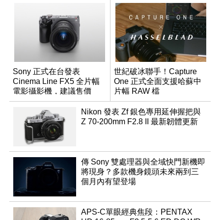
Sony 正式在台發表
世紀破冰聯手！Capture
Cinema Line FX5 全片幅
One 正式全面支援哈蘇中
電影攝影機，建議售價
片幅 RAW 檔
NT$144,980
Nikon 發表 Zf 銀色專用延伸握把與
Z 70-200mm F2.8 II 最新韌體更新
傳 Sony 雙處理器與全域快門新機即
將現身？多款機身鏡頭未來兩到三
個月內有望登場
APS-C單眼經典焦段：PENTAX