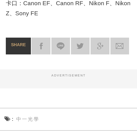
卡口：Canon EF、Canon RF、Nikon F、Nikon
Z、Sony FE
SHARE
ADVERTISEMENT
中一光學