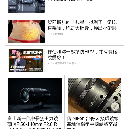
腹部脂肪的「剋星」找到了，常吃
這幾物，吃走大肚囊，瘦出小蠻腰
PR（新素簡）
伴侶和妳一起預防HPV，才有資格
說愛妳！
PR（台灣癌症基金會）
富士新一代中長焦主力鏡
傳 Nikon 部份 Z 接環鏡頭
頭 XF 50-140mm F2.8 R
產地悄悄從中國轉移至越