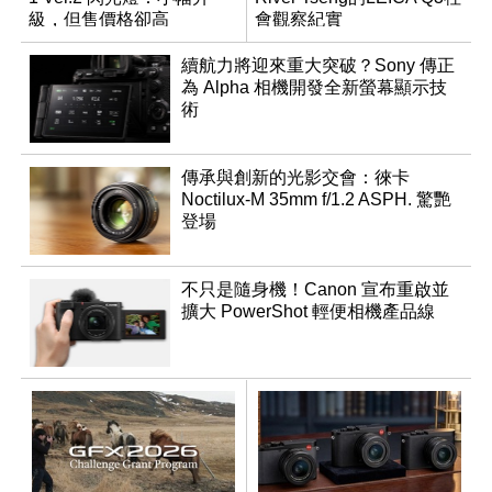
級，但售價格卻高
會觀察紀實
續航力將迎來重大突破？Sony 傳正
為 Alpha 相機開發全新螢幕顯示技
術
傳承與創新的光影交會：徠卡
Noctilux-M 35mm f/1.2 ASPH. 驚艷
登場
不只是隨身機！Canon 宣布重啟並
擴大 PowerShot 輕便相機產品線