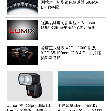
列鏡頭！新增銀色款以與 SIGMA
BF 做搭配
經典品牌邁向新里程：Panasonic
LUMIX 25 週年產品發表大預測
哈蘇正式發表 X2D II 100C 以及
XCD 35-100mm f/2.8-4 E！中片幅
攝影新選擇
Canon 推出 Speedlite EL-
用鏡頭寫日記！攝影師
1 Ver.2 閃光燈：小幅升
River Tseng的LEICA Q3社