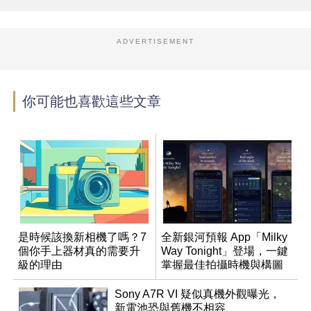
ADVERTISEMENT
你可能也喜歡這些文章
是時候該換新相機了嗎？7
全新銀河預報 App「Milky
個你手上器材真的需要升
Way Tonight」登場，一鍵
級的理由
掌握最佳拍攝時機與構圖
Sony A7R VI 疑似真機外觀曝光，
新電池恐與舊機不相容