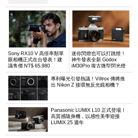
Sony RX10 V 高倍率類單
迷你閃燈也可以打跳燈！
眼相機正式在台發表！建
神牛發表全新 Godox
議售價 NT$ 65,980
iM30Pro 復古微型閃光燈
專利曝光引發熱議！Viltrox 傳將推
出 Nikon Z 接環無反光鏡相機？
Panasonic LUMIX L10 正式登場！
高質感隨身機，以感性美學迎接
LUMIX 25 週年