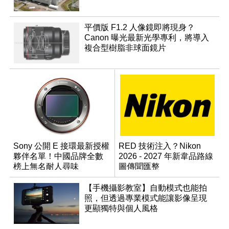
平價版 F1.2 人像鏡即將現身？
Canon 曝光最新光學專利，將導入
複合型樹脂非球面鏡片
Sony 公開 E 接環最新授權
RED 技術注入？Nikon
夥伴名單！中國品牌全數
2026 - 2027 年新韋品路線
榜上無名耐人尋味
圖傳聞匯整
【手機攝影教室】自動模式也能拍
照，但透過專業模式能讓影像呈現
更顯獨特與個人風格