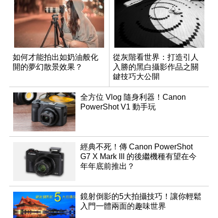
如何才能拍出如奶油般化
從灰階看世界：打造引人
開的夢幻散景效果？
入勝的黑白攝影作品之關
鍵技巧大公開
全方位 Vlog 隨身利器！Canon
PowerShot V1 動手玩
經典不死！傳 Canon PowerShot
G7 X Mark III 的後繼機種有望在今
年年底前推出？
鏡射倒影的5大拍攝技巧！讓你輕鬆
入門一體兩面的趣味世界