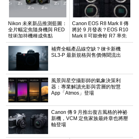
Nikon 未來新品推測藍圖：
Canon EOS R8 Mark II 傳
全片幅定焦隨身機與 RED
將於 9 月發表？EOS R10
技術加持機種成焦點
Mark II 可能會較 R7 率先
推出
補齊全幅產品線空缺？徠卡新機
SL3-P 最新規格與售價傳聞流出
風景與星空攝影師的氣象決策利
器：專業解讀光影與雲層的智慧
App「Atmos」登場
Canon 傳 9 月推出復古風格的神祕
新機，VCM 定焦家族最終章也將壓
軸登場