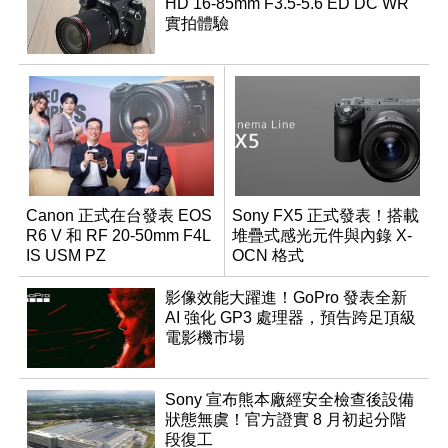
HD 16-85mm F3.5-5.6 ED DC WR
實拍體驗
Canon 正式在台發表 EOS
Sony FX5 正式發表！搭載
R6 V 和 RF 20-50mm F4L
堆疊式感光元件與內錄 X-
IS USM PZ
OCN 格式
影像效能大躍進！GoPro 發表全新
AI 強化 GP3 處理器，預告跨足頂級
電影機市場
Sony 宣布熊本廠經安全檢查後設備
狀態無虞！官方證實 8 月初起分階
段復工