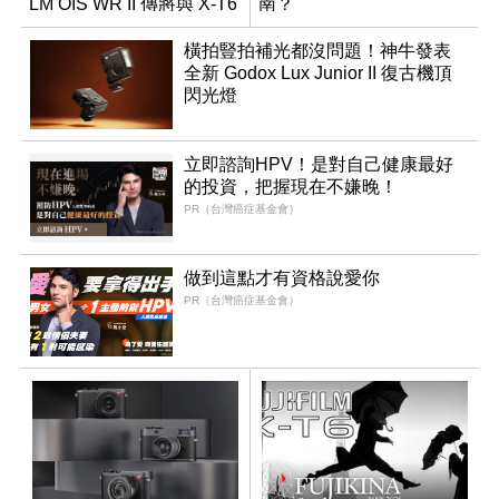
LM OIS WR II 傳將與 X-T6
南？
同步亮相
橫拍豎拍補光都沒問題！神牛發表
全新 Godox Lux Junior II 復古機頂
閃光燈
立即諮詢HPV！是對自己健康最好
的投資，把握現在不嫌晚！
PR（台灣癌症基金會）
做到這點才有資格說愛你
PR（台灣癌症基金會）