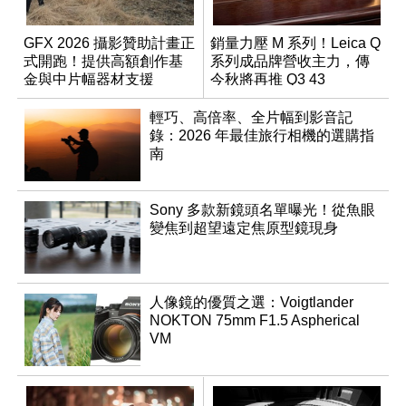
GFX 2026 攝影贊助計畫正
銷量力壓 M 系列！Leica Q
式開跑！提供高額創作基
系列成品牌營收主力，傳
金與中片幅器材支援
今秋將再推 Q3 43
Monochrom
輕巧、高倍率、全片幅到影音記
錄：2026 年最佳旅行相機的選購指
南
Sony 多款新鏡頭名單曝光！從魚眼
變焦到超望遠定焦原型鏡現身
人像鏡的優質之選：Voigtlander
NOKTON 75mm F1.5 Aspherical
VM