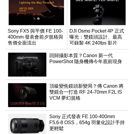
Sony FX5 與平價 FE 100-
DJI Osmo Pocket 4P 正式
400mm 發表會前夕規格與
曝光：雙鏡頭設計、最高
售價全面流出
可錄製 4K 240fps 影片
回歸攝影本質？Canon 新一代
PowerShot 隨身機傳今年底前現身
頂級變焦鏡頭新變局？傳 Canon 將
雙鏡合一打造 RF 24-70mm F2L IS
VCM 夢幻規格
Sony 正式發表 FE 100-400mm
F5.6-8 OSS，654g 羽量化設計手持
更輕鬆