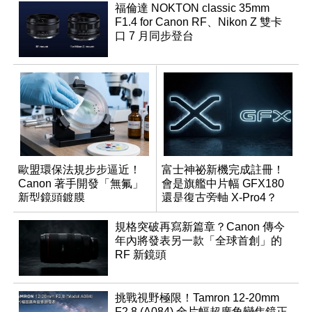
福倫達 NOKTON classic 35mm
F1.4 for Canon RF、Nikon Z 雙卡
口 7 月同步登台
歐盟環保法規步步逼近！
富士神祕新機完成註冊！
Canon 著手開發「無氟」
會是旗艦中片幅 GFX180
新型鏡頭鍍膜
還是復古旁軸 X-Pro4？
規格突破再寫新篇章？Canon 傳今
年內將發表另一款「全球首創」的
RF 新鏡頭
挑戰視野極限！Tamron 12-20mm
F2.8 (A084) 全片幅超廣角變焦鏡正