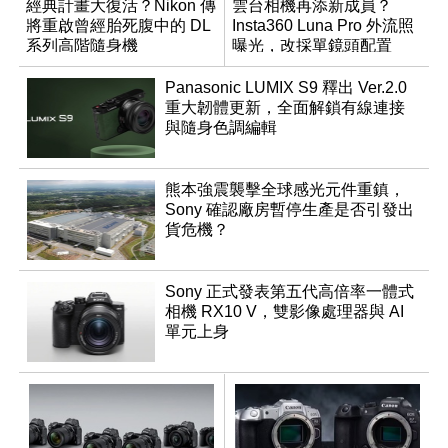
經典計畫大復活？Nikon 傳
雲台相機再添新成員？
將重啟曾經胎死腹中的 DL
Insta360 Luna Pro 外流照
系列高階隨身機
曝光，改採單鏡頭配置
Panasonic LUMIX S9 釋出 Ver.2.0
重大韌體更新，全面解鎖有線連接
與隨身色調編輯
熊本強震襲擊全球感光元件重鎮，
Sony 確認廠房暫停生產是否引發出
貨危機？
Sony 正式發表第五代高倍率一體式
相機 RX10 V，雙影像處理器與 AI
單元上身