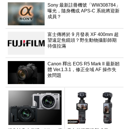
Sony 最新註冊機號「WW308784」
曝光，隨身機或 APS-C 系統將迎新
成員？
富士傳將於 9 月發表 XF 400mm 超
望遠定焦鏡頭？野生動物攝影師期
待值拉滿
Canon 釋出 EOS R5 Mark II 最新韌
體 Ver.1.3.1，修正全域 AF 操作失
效問題