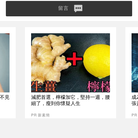
留言
不見
減肥首選，檸檬加它，堅持一週，腰
成
細了，瘦到你懷疑人生
張
PR 新素簡
P