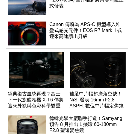
式發表
Canon 傳將為 APS-C 機型導入堆
疊式感光元件！EOS R7 Mark II 或
迎來高速讀出升級
經典復古血統再現？富士
補足中片幅超廣角空缺！
下一代旗艦相機 X-T6 傳將
NiSi 發表 16mm F2.8
迎來外觀與色彩科學雙重
ASPH. 數位中片幅定焦鏡
優化
德韓光學大廠聯手打造！Samyang
預告 8 月推出 L 接環 60-180mm
F2.8 望遠變焦鏡