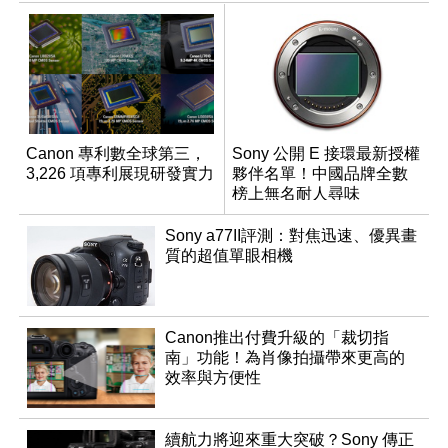
Canon 專利數全球第三，
Sony 公開 E 接環最新授權
3,226 項專利展現研發實力
夥伴名單！中國品牌全數
榜上無名耐人尋味
Sony a77II評測：對焦迅速、優異畫
質的超值單眼相機
Canon推出付費升級的「裁切指
南」功能！為肖像拍攝帶來更高的
效率與方便性
續航力將迎來重大突破？Sony 傳正