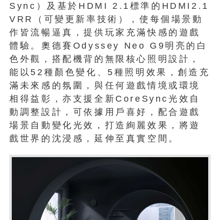
Sync）及基於HDMI 2.1標準的HDMI2.1
VRR（可變更新率技術），使每個場景動
作皆流暢逼真，提供玩家充滿快感的遊戲
體驗。奧德賽Odyssey Neo G9明亮的白
色外觀，搭配機背的無限核心照明設計，
能以52種顏色變化、5種照明效果，創造充
滿未來感的氛圍，與任何遊戲情境或環境
相得益彰，亦支援全新CoreSync光效自
動調整設計，可依據用戶喜好，配合遊戲
場景自動變化光效，打造絢麗效果，將遊
戲世界的沈浸感，延伸至真實空間。