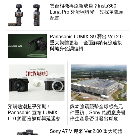
雲台相機再添新成員？Insta360
Luna Pro 外流照曝光，改採單鏡頭
配置
Panasonic LUMIX S9 釋出 Ver.2.0
重大韌體更新，全面解鎖有線連接
與隨身色調編輯
預購熱潮超乎預期！
熊本強震襲擊全球感光元
Panasonic 宣布 LUMIX
件重鎮，Sony 確認廠房暫
L10 將面臨缺貨與延遲交
停生產是否引發出貨危
貨時間
機？
Sony A7 V 迎來 Ver.2.00 重大韌體