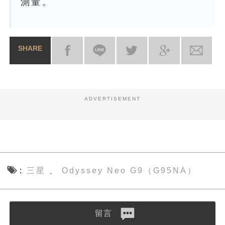
測量。
SHARE
ADVERTISEMENT
三星
Odyssey Neo G9（G95NA）
、
留言