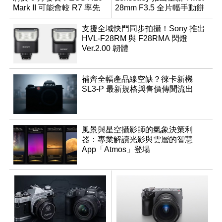
Mark II 可能會較 R7 率先
28mm F3.5 全片幅手動餅
推出
乾鏡
支援全域快門同步拍攝！Sony 推出
HVL-F28RM 與 F28RMA 閃燈
Ver.2.00 韌體
補齊全幅產品線空缺？徠卡新機
SL3-P 最新規格與售價傳聞流出
風景與星空攝影師的氣象決策利
器：專業解讀光影與雲層的智慧
App「Atmos」登場