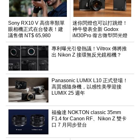
Sony RX10 V 高倍率類單
迷你閃燈也可以打跳燈！
眼相機正式在台發表！建
神牛發表全新 Godox
議售價 NT$ 65,980
iM30Pro 復古微型閃光燈
專利曝光引發熱議！Viltrox 傳將推
出 Nikon Z 接環無反光鏡相機？
Panasonic LUMIX L10 正式登場！
高質感隨身機，以感性美學迎接
LUMIX 25 週年
福倫達 NOKTON classic 35mm
F1.4 for Canon RF、Nikon Z 雙卡
口 7 月同步登台