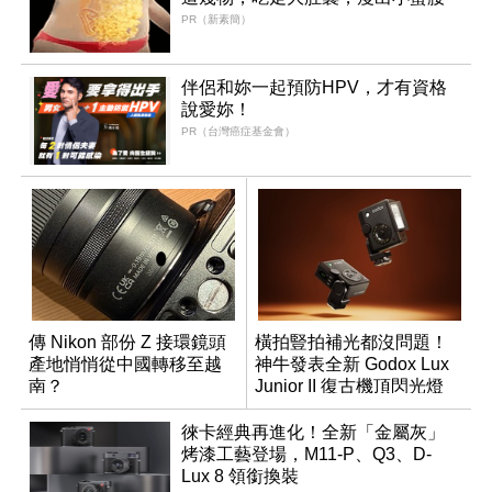
PR（新素簡）
伴侶和妳一起預防HPV，才有資格
說愛妳！
PR（台灣癌症基金會）
傳 Nikon 部份 Z 接環鏡頭
橫拍豎拍補光都沒問題！
產地悄悄從中國轉移至越
神牛發表全新 Godox Lux
南？
Junior II 復古機頂閃光燈
徠卡經典再進化！全新「金屬灰」
烤漆工藝登場，M11-P、Q3、D-
Lux 8 領銜換裝