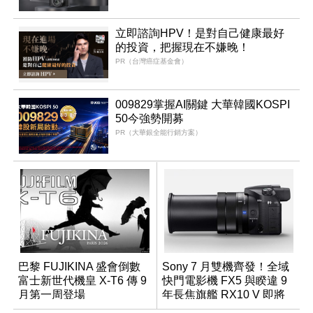
立即諮詢HPV！是對自己健康最好
的投資，把握現在不嫌晚！
PR（台灣癌症基金會）
009829掌握AI關鍵 大華韓國KOSPI
50今強勢開募
PR（大華銀全能行銷方案）
巴黎 FUJIKINA 盛會倒數
Sony 7 月雙機齊發！全域
富士新世代機皇 X-T6 傳 9
快門電影機 FX5 與睽違 9
月第一周登場
年長焦旗艦 RX10 V 即將
登場