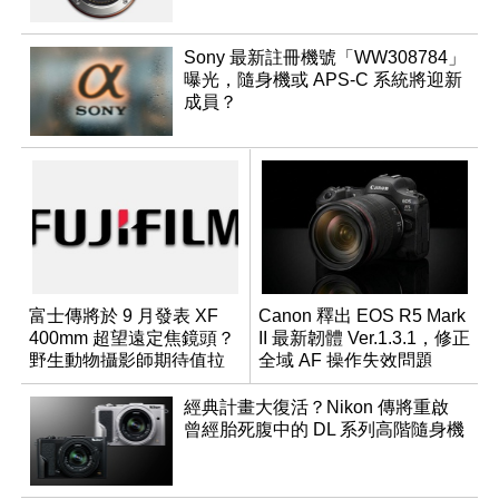
Sony 最新註冊機號「WW308784」
曝光，隨身機或 APS-C 系統將迎新
成員？
富士傳將於 9 月發表 XF
Canon 釋出 EOS R5 Mark
400mm 超望遠定焦鏡頭？
II 最新韌體 Ver.1.3.1，修正
野生動物攝影師期待值拉
全域 AF 操作失效問題
滿
經典計畫大復活？Nikon 傳將重啟
曾經胎死腹中的 DL 系列高階隨身機