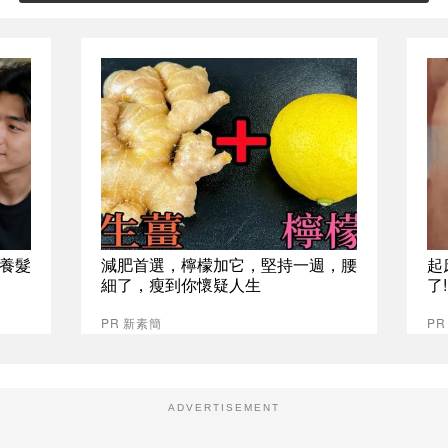
養髮
減肥首選，檸檬加它，堅持一週，腰
起
細了，瘦到你懷疑人生
了
PR 新素簡
PR
ADVERTISEMENT