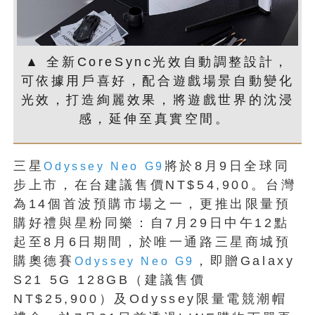
▲ 全新CoreSync光效自動調整設計，
可依據用戶喜好，配合遊戲場景自動變化
光效，打造絢麗效果，將遊戲世界的沈浸
感，延伸至真實空間。
三星
將於8月9日全球同
Odyssey Neo G9
步上市，在台建議售價NT$54,900。台灣
為14個首波預購市場之一，更推出限量預
購好禮與星粉同樂：自7月29日中午12點
起至8月6日期間，於唯一通路三星商城預
購奧德賽
，即贈Galaxy
Odyssey Neo G9
S21 5G 128GB（建議售價
NT$25,900）及Odyssey限量電競潮帽