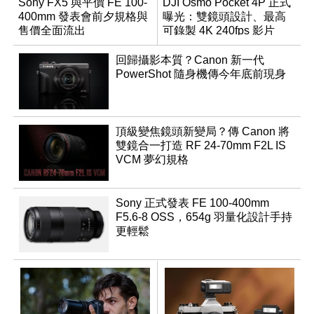
Sony FX5 與平價 FE 100-
DJI Osmo Pocket 4P 正式
400mm 發表會前夕規格與
曝光：雙鏡頭設計、最高
售價全面流出
可錄製 4K 240fps 影片
回歸攝影本質？Canon 新一代
PowerShot 隨身機傳今年底前現身
頂級變焦鏡頭新變局？傳 Canon 將
雙鏡合一打造 RF 24-70mm F2L IS
VCM 夢幻規格
Sony 正式發表 FE 100-400mm
F5.6-8 OSS，654g 羽量化設計手持
更輕鬆