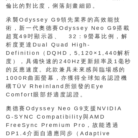
倫比的對比度，俐落刻畫細節。
承襲Odyssey G9領先業界的高效能技
術，新一代奧德賽Odyssey Neo G9搭載
超寬49吋顯示器、 32：9螢幕比例，解
析度更達Dual Quad High-
Definition（DQHD，5,120×1,440解析
度），具備快速的240Hz更新頻率及1毫秒
的反應速度。此款兼具未來感與臨場感的
1000R曲面螢幕，亦獲得全球知名認證機
構TÜV Rheinland所頒發的Eye
Comfort眼部舒適度認證。
奧德賽Odyssey Neo G9支援NVIDIA
G-SYNC Compatibility與AMD
FreeSync Premium Pro，故能透過
DP1.4介面自適應同步（Adaptive