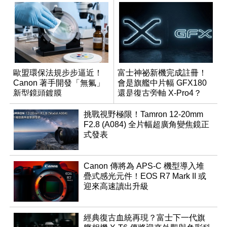
歐盟環保法規步步逼近！
富士神祕新機完成註冊！
Canon 著手開發「無氟」
會是旗艦中片幅 GFX180
新型鏡頭鍍膜
還是復古旁軸 X-Pro4？
挑戰視野極限！Tamron 12-20mm
F2.8 (A084) 全片幅超廣角變焦鏡正
式發表
Canon 傳將為 APS-C 機型導入堆
疊式感光元件！EOS R7 Mark II 或
迎來高速讀出升級
經典復古血統再現？富士下一代旗