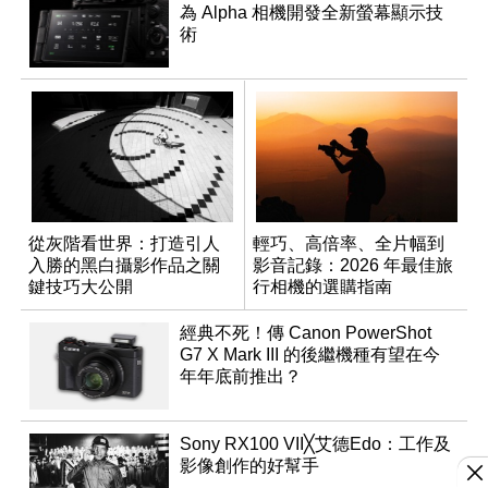
為 Alpha 相機開發全新螢幕顯示技
術
從灰階看世界：打造引人
輕巧、高倍率、全片幅到
入勝的黑白攝影作品之關
影音記錄：2026 年最佳旅
鍵技巧大公開
行相機的選購指南
經典不死！傳 Canon PowerShot
G7 X Mark III 的後繼機種有望在今
年年底前推出？
Sony RX100 VII╳艾德Edo：工作及
影像創作的好幫手