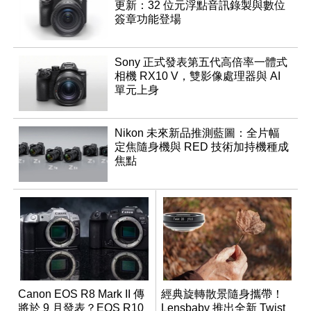
更新：32 位元浮點音訊錄製與數位
簽章功能登場
Sony 正式發表第五代高倍率一體式
相機 RX10 V，雙影像處理器與 AI
單元上身
Nikon 未來新品推測藍圖：全片幅
定焦隨身機與 RED 技術加持機種成
焦點
Canon EOS R8 Mark II 傳
經典旋轉散景隨身攜帶！
將於 9 月發表？EOS R10
Lensbaby 推出全新 Twist