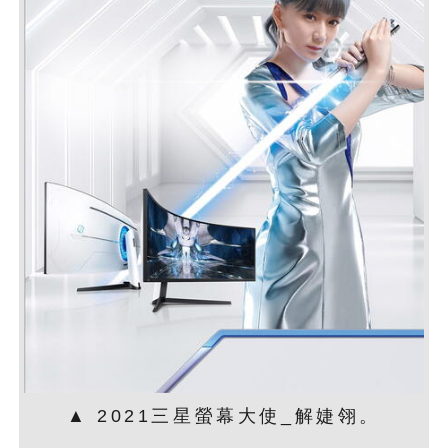
▲ 2021三星螢幕大使_解婕翎。