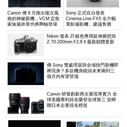
Canon 傳 9 月推出復古風
Sony 正式在台發表
格的神祕新機，VCM 定焦
Cinema Line FX5 全片幅
家族最終章也將壓軸登場
電影攝影機，建議售價
NT$144,980
Nikon 發表 Zf 銀色專用延伸握把與
Z 70-200mm F2.8 II 最新韌體更新
傳 Sony 雙處理器與全域快門新機即
將現身？多款機身鏡頭未來兩到三
個月內有望登場
Canon 研發創新再次展現厚實力 全
球美國專利排名榮登全球第三 並蟬
聯日本企業排名榜首