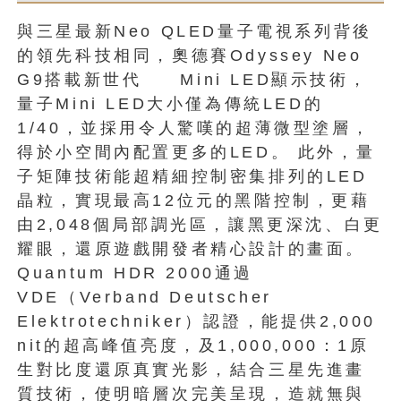
與三星最新Neo QLED量子電視系列背後
的領先科技相同，奧德賽Odyssey Neo
G9搭載新世代 Mini LED顯示技術，
量子Mini LED大小僅為傳統LED的
1/40，並採用令人驚嘆的超薄微型塗層，
得於小空間內配置更多的LED。 此外，量
子矩陣技術能超精細控制密集排列的LED
晶粒，實現最高12位元的黑階控制，更藉
由2,048個局部調光區，讓黑更深沈、白更
耀眼，還原遊戲開發者精心設計的畫面。
Quantum HDR 2000通過
VDE（Verband Deutscher
Elektrotechniker）認證，能提供2,000
nit的超高峰值亮度，及1,000,000：1原
生對比度還原真實光影，結合三星先進畫
質技術，使明暗層次完美呈現，造就無與