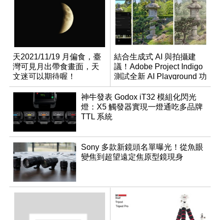
天2021/11/19 月偏食，臺
結合生成式 AI 與拍攝建
灣可見月出帶食畫面，天
議！Adobe Project Indigo
文迷可以期待喔！
測試全新 AI Playground 功
能
神牛發表 Godox iT32 模組化閃光
燈：X5 觸發器實現一燈通吃多品牌
TTL 系統
Sony 多款新鏡頭名單曝光！從魚眼
變焦到超望遠定焦原型鏡現身