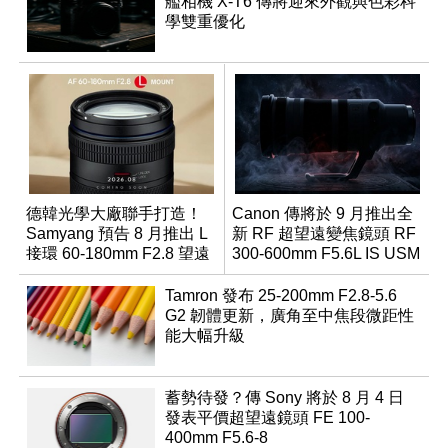
艦相機 X-T6 傳將迎來外觀與色彩科
學雙重優化
德韓光學大廠聯手打造！
Canon 傳將於 9 月推出全
Samyang 預告 8 月推出 L
新 RF 超望遠變焦鏡頭 RF
接環 60-180mm F2.8 望遠
300-600mm F5.6L IS USM
變焦鏡
Tamron 發布 25-200mm F2.8-5.6
G2 韌體更新，廣角至中焦段微距性
能大幅升級
蓄勢待發？傳 Sony 將於 8 月 4 日
發表平價超望遠鏡頭 FE 100-
400mm F5.6-8