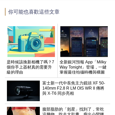
你可能也喜歡這些文章
是時候該換新相機了嗎？7
全新銀河預報 App「Milky
個你手上器材真的需要升
Way Tonight」登場，一鍵
級的理由
掌握最佳拍攝時機與構圖
富士新一代中長焦主力鏡頭 XF 50-
140mm F2.8 R LM OIS WR II 傳將
與 X-T6 同步亮相
腹部脂肪的「剋星」找到了，常吃
這幾物，吃走大肚囊，瘦出小蠻腰