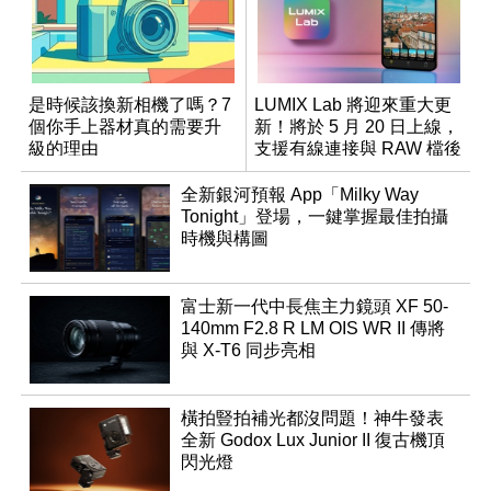
是時候該換新相機了嗎？7
LUMIX Lab 將迎來重大更
個你手上器材真的需要升
新！將於 5 月 20 日上線，
級的理由
支援有線連接與 RAW 檔後
製
全新銀河預報 App「Milky Way
Tonight」登場，一鍵掌握最佳拍攝
時機與構圖
富士新一代中長焦主力鏡頭 XF 50-
140mm F2.8 R LM OIS WR II 傳將
與 X-T6 同步亮相
橫拍豎拍補光都沒問題！神牛發表
全新 Godox Lux Junior II 復古機頂
閃光燈