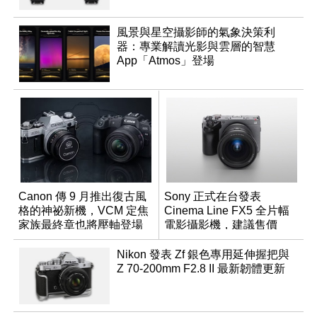
風景與星空攝影師的氣象決策利
器：專業解讀光影與雲層的智慧
App「Atmos」登場
Canon 傳 9 月推出復古風
Sony 正式在台發表
格的神祕新機，VCM 定焦
Cinema Line FX5 全片幅
家族最終章也將壓軸登場
電影攝影機，建議售價
NT$144,980
Nikon 發表 Zf 銀色專用延伸握把與
Z 70-200mm F2.8 II 最新韌體更新