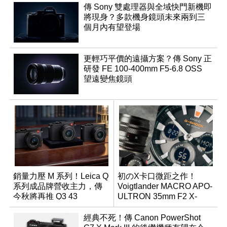
傳 Sony 雙處理器與全域快門新機即
將現身？多款機身鏡頭未來兩到三
個月內有望登場
更輕巧平價的遠攝方案？傳 Sony 正
研發 FE 100-400mm F5-6.8 OSS
望遠變焦鏡頭
銷量力壓 M 系列！Leica Q
初のX卡口微距之作！
系列成品牌營收主力，傳
Voigtlander MACRO APO-
今秋將再推 Q3 43
ULTRON 35mm F2 X-
Monochrom
mount
經典不死！傳 Canon PowerShot