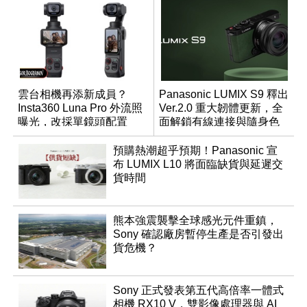
雲台相機再添新成員？
Panasonic LUMIX S9 釋出
Insta360 Luna Pro 外流照
Ver.2.0 重大韌體更新，全
曝光，改採單鏡頭配置
面解鎖有線連接與隨身色
調編輯
預購熱潮超乎預期！Panasonic 宣
布 LUMIX L10 將面臨缺貨與延遲交
貨時間
熊本強震襲擊全球感光元件重鎮，
Sony 確認廠房暫停生產是否引發出
貨危機？
Sony 正式發表第五代高倍率一體式
相機 RX10 V，雙影像處理器與 AI