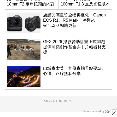
18mm F2 定焦鏡頭的內對
100mm F1.8 無反光鏡版本
焦專利
旗艦與高畫質全幅再進化：Canon
EOS R1、R5 Mark II 將迎來
ver.1.3.0 韌體更新
GFX 2026 攝影贊助計畫正式開跑！
提供高額創作基金與中片幅器材支
援
山城夜太美！九份夜拍景點要訣、
心得、路線無私分享
ADVERTISEMENT
Recommended by