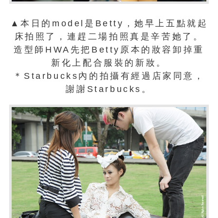
▲本日的model是Betty，她早上五點就起
床拍照了，連趕二場拍照真是辛苦她了。
造型師HWA先把Betty原本的妝容卸掉重
新化上配合服裝的新妝。
＊Starbucks內的拍攝有經過店家同意，
謝謝Starbucks。