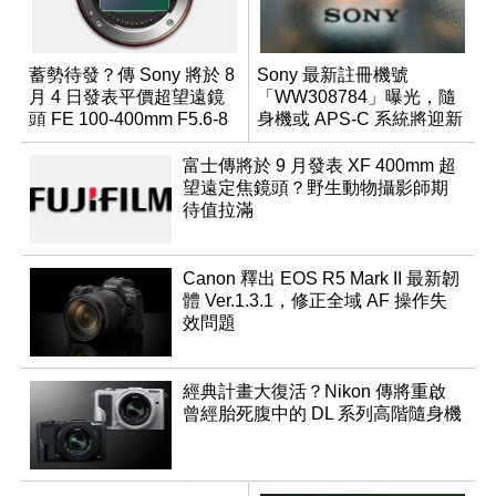
蓄勢待發？傳 Sony 將於 8
Sony 最新註冊機號
月 4 日發表平價超望遠鏡
「WW308784」曝光，隨
頭 FE 100-400mm F5.6-8
身機或 APS-C 系統將迎新
成員？
富士傳將於 9 月發表 XF 400mm 超
望遠定焦鏡頭？野生動物攝影師期
待值拉滿
Canon 釋出 EOS R5 Mark II 最新韌
體 Ver.1.3.1，修正全域 AF 操作失
效問題
經典計畫大復活？Nikon 傳將重啟
曾經胎死腹中的 DL 系列高階隨身機