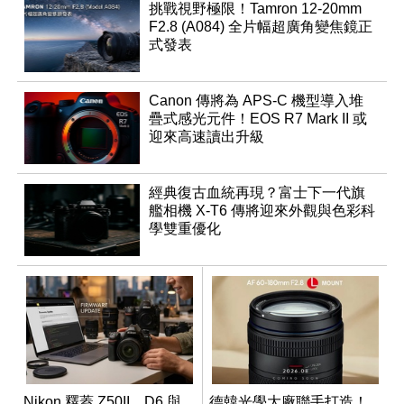
挑戰視野極限！Tamron 12-20mm
F2.8 (A084) 全片幅超廣角變焦鏡正
式發表
Canon 傳將為 APS-C 機型導入堆
疊式感光元件！EOS R7 Mark II 或
迎來高速讀出升級
經典復古血統再現？富士下一代旗
艦相機 X-T6 傳將迎來外觀與色彩科
學雙重優化
Nikon 釋蓋 Z50II、D6 與
德韓光學大廠聯手打造！