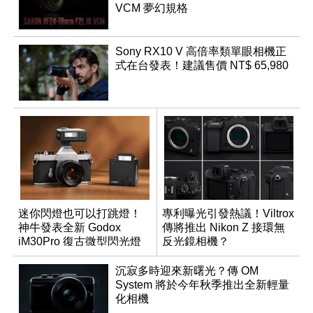
VCM 夢幻規格
Sony RX10 V 高倍率類單眼相機正
式在台發表！建議售價 NT$ 65,980
迷你閃燈也可以打跳燈！
專利曝光引發熱議！Viltrox
神牛發表全新 Godox
傳將推出 Nikon Z 接環無
iM30Pro 復古微型閃光燈
反光鏡相機？
沉寂多時迎來新曙光？傳 OM
System 將於今年秋季推出全新輕量
化相機