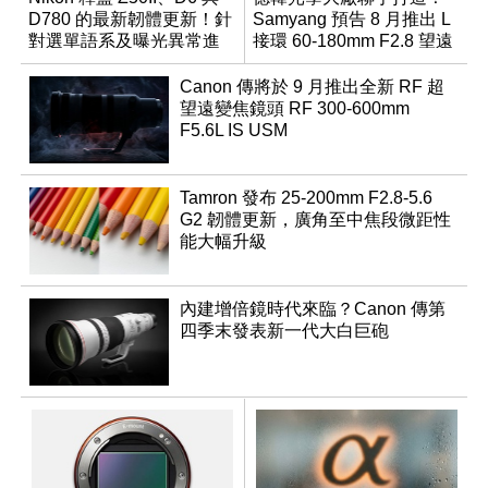
D780 的最新韌體更新！針
Samyang 預告 8 月推出 L
對選單語系及曝光異常進
接環 60-180mm F2.8 望遠
行修復
變焦鏡
Canon 傳將於 9 月推出全新 RF 超
望遠變焦鏡頭 RF 300-600mm
F5.6L IS USM
Tamron 發布 25-200mm F2.8-5.6
G2 韌體更新，廣角至中焦段微距性
能大幅升級
內建增倍鏡時代來臨？Canon 傳第
四季末發表新一代大白巨砲