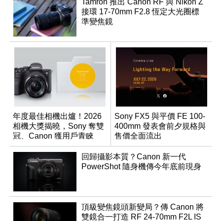
Tamron 推出 Canon RF 與 Nikon Z
接環 17-70mm F2.8 恆定大光圈標
準變焦鏡
年度最佳相機出爐！2026
Sony FX5 與平價 FE 100-
相機大獎揭曉，Sony 奪雙
400mm 發表會前夕規格與
冠、Canon 獲用戶青睞
售價全面流出
回歸攝影本質？Canon 新一代
PowerShot 隨身機傳今年底前現身
頂級變焦鏡頭新變局？傳 Canon 將
雙鏡合一打造 RF 24-70mm F2L IS