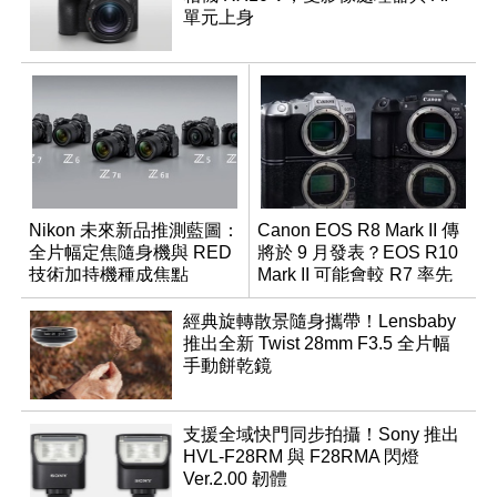
單元上身
Nikon 未來新品推測藍圖：
Canon EOS R8 Mark II 傳
全片幅定焦隨身機與 RED
將於 9 月發表？EOS R10
技術加持機種成焦點
Mark II 可能會較 R7 率先
推出
經典旋轉散景隨身攜帶！Lensbaby
推出全新 Twist 28mm F3.5 全片幅
手動餅乾鏡
支援全域快門同步拍攝！Sony 推出
HVL-F28RM 與 F28RMA 閃燈
Ver.2.00 韌體