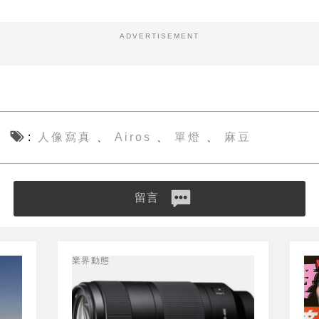
ADVERTISEMENT
人像寫真
Airos
單燈
麻豆
、
、
、
留言
業界動態