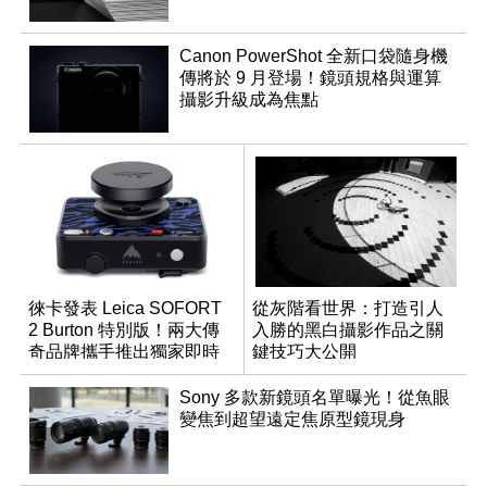
Canon PowerShot 全新口袋隨身機
傳將於 9 月登場！鏡頭規格與運算
攝影升級成為焦點
徠卡發表 Leica SOFORT
從灰階看世界：打造引人
2 Burton 特別版！兩大傳
入勝的黑白攝影作品之關
奇品牌攜手推出獨家即時
鍵技巧大公開
成像相機
Sony 多款新鏡頭名單曝光！從魚眼
變焦到超望遠定焦原型鏡現身