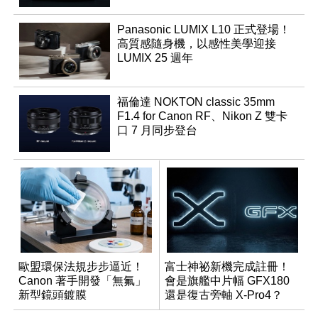
Panasonic LUMIX L10 正式登場！
高質感隨身機，以感性美學迎接
LUMIX 25 週年
福倫達 NOKTON classic 35mm
F1.4 for Canon RF、Nikon Z 雙卡
口 7 月同步登台
歐盟環保法規步步逼近！
富士神祕新機完成註冊！
Canon 著手開發「無氟」
會是旗艦中片幅 GFX180
新型鏡頭鍍膜
還是復古旁軸 X-Pro4？