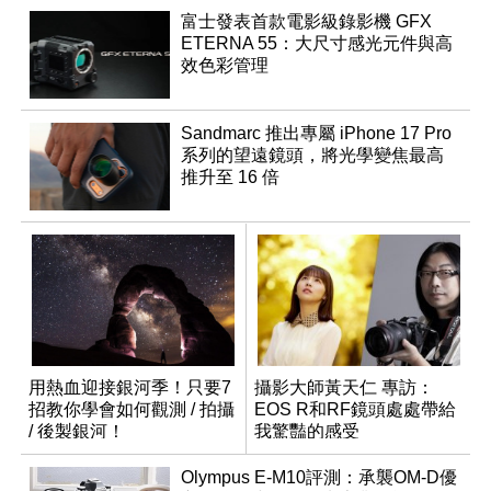
富士發表首款電影級錄影機 GFX
ETERNA 55：大尺寸感光元件與高
效色彩管理
Sandmarc 推出專屬 iPhone 17 Pro
系列的望遠鏡頭，將光學變焦最高
推升至 16 倍
用熱血迎接銀河季！只要7
攝影大師黃天仁 專訪：
招教你學會如何觀測 / 拍攝
EOS R和RF鏡頭處處帶給
/ 後製銀河！
我驚豔的感受
Olympus E-M10評測：承襲OM-D優