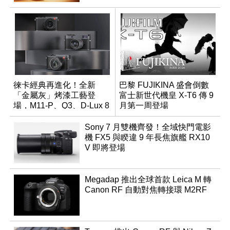
徠卡經典再進化！全新
巴黎 FUJIKINA 盛會倒數
「金屬灰」烤漆工藝登
富士新世代機皇 X-T6 傳 9
場，M11-P、Q3、D-Lux 8
月第一周登場
領銜換裝
Sony 7 月雙機齊發！全域快門電影
機 FX5 與睽違 9 年長焦旗艦 RX10
V 即將登場
Megadap 推出全球首款 Leica M 轉
Canon RF 自動對焦轉接環 M2RF