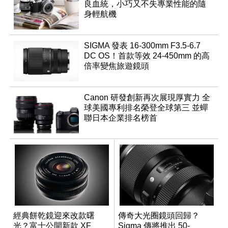
良血統，小巧又不失專業性能的隨
身輕航機
SIGMA 發表 16-300mm F3.5-6.7
DC OS！首款等效 24-450mm 的高
倍率變焦旅遊鏡頭
Canon 研發創新再次展現厚實力 全
球美國專利排名榮登全球第三 並蟬
聯日本企業排名榜首
經典餅乾鏡迎來改款曙
傳奇大光圈鏡頭回歸？
光？富士公開新款 XF
Sigma 傳將推出 50-