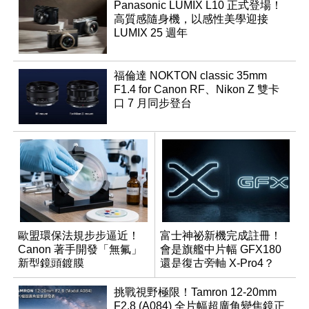
Panasonic LUMIX L10 正式登場！
高質感隨身機，以感性美學迎接
LUMIX 25 週年
福倫達 NOKTON classic 35mm
F1.4 for Canon RF、Nikon Z 雙卡
口 7 月同步登台
歐盟環保法規步步逼近！
富士神祕新機完成註冊！
Canon 著手開發「無氟」
會是旗艦中片幅 GFX180
新型鏡頭鍍膜
還是復古旁軸 X-Pro4？
挑戰視野極限！Tamron 12-20mm
F2.8 (A084) 全片幅超廣角變焦鏡正