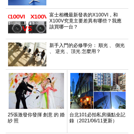
富士相機最新發表的X100VI，和
X100V究竟主要差異有哪些？我應
該買哪一台？
新手入門的必修學分： 順光 、 側光
、 逆光 、頂光 怎麼用？
25張激發你發揮 創意 的 婚
台北101必拍私房攝點全記
紗 照
錄（2021/06/11更新）