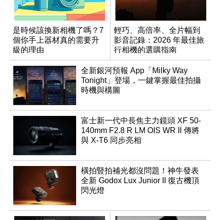
是時候該換新相機了嗎？7
輕巧、高倍率、全片幅到
個你手上器材真的需要升
影音記錄：2026 年最佳旅
級的理由
行相機的選購指南
全新銀河預報 App「Milky Way
Tonight」登場，一鍵掌握最佳拍攝
時機與構圖
富士新一代中長焦主力鏡頭 XF 50-
140mm F2.8 R LM OIS WR II 傳將
與 X-T6 同步亮相
橫拍豎拍補光都沒問題！神牛發表
全新 Godox Lux Junior II 復古機頂
閃光燈