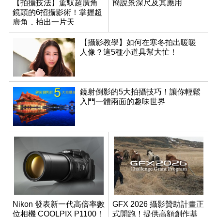
【拍攝技法】駕馭超廣角
簡說景深尺及其應用
鏡頭的6招攝影術！掌握超
廣角，拍出一片天
【攝影教學】如何在寒冬拍出暖暖
人像？這5種小道具幫大忙！
鏡射倒影的5大拍攝技巧！讓你輕鬆
入門一體兩面的趣味世界
Nikon 發表新一代高倍率數
GFX 2026 攝影贊助計畫正
位相機 COOLPIX P1100！
式開跑！提供高額創作基