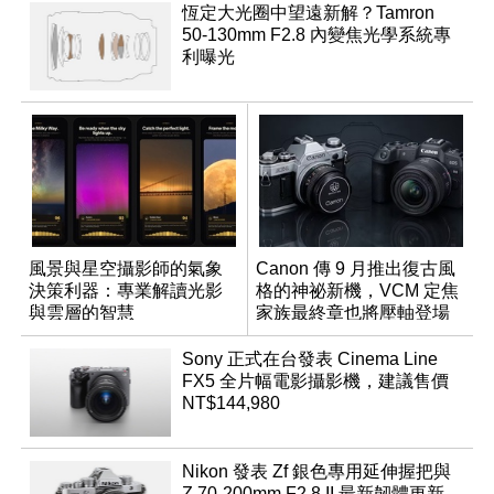
恆定大光圈中望遠新解？Tamron
50-130mm F2.8 內變焦光學系統專
利曝光
風景與星空攝影師的氣象
Canon 傳 9 月推出復古風
決策利器：專業解讀光影
格的神祕新機，VCM 定焦
與雲層的智慧
家族最終章也將壓軸登場
App「Atmos」登場
Sony 正式在台發表 Cinema Line
FX5 全片幅電影攝影機，建議售價
NT$144,980
Nikon 發表 Zf 銀色專用延伸握把與
Z 70-200mm F2.8 II 最新韌體更新