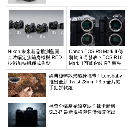
Nikon 未來新品推測藍圖：
Canon EOS R8 Mark II 傳
全片幅定焦隨身機與 RED
將於 9 月發表？EOS R10
技術加持機種成焦點
Mark II 可能會較 R7 率先
推出
經典旋轉散景隨身攜帶！Lensbaby
推出全新 Twist 28mm F3.5 全片幅
手動餅乾鏡
補齊全幅產品線空缺？徠卡新機
SL3-P 最新規格與售價傳聞流出