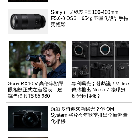
Sony 正式發表 FE 100-400mm
F5.6-8 OSS，654g 羽量化設計手持
更輕鬆
Sony RX10 V 高倍率類單
專利曝光引發熱議！Viltrox
眼相機正式在台發表！建
傳將推出 Nikon Z 接環無
議售價 NT$ 65,980
反光鏡相機？
沉寂多時迎來新曙光？傳 OM
System 將於今年秋季推出全新輕量
化相機