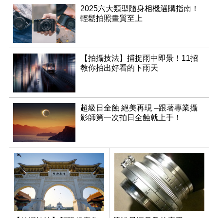
2025六大類型隨身相機選購指南！
輕鬆拍照畫質至上
【拍攝技法】捕捉雨中即景！11招
教你拍出好看的下雨天
超級日全蝕 絕美再現 –跟著專業攝
影師第一次拍日全蝕就上手！