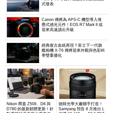
式發表
Canon 傳將為 APS-C 機型導入堆
疊式感光元件！EOS R7 Mark II 或
迎來高速讀出升級
經典復古血統再現？富士下一代旗
艦相機 X-T6 傳將迎來外觀與色彩科
學雙重優化
Nikon 釋蓋 Z50II、D6 與
德韓光學大廠聯手打造！
D780 的最新韌體更新！針
Samyang 預告 8 月推出 L