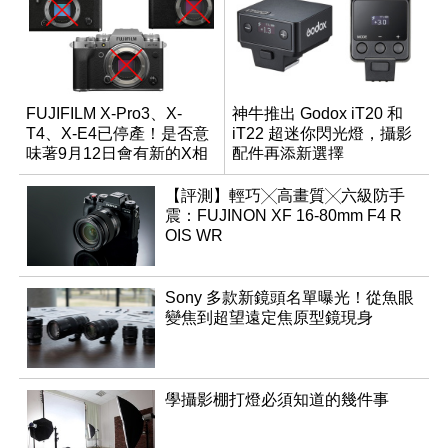
FUJIFILM X-Pro3、X-
神牛推出 Godox iT20 和
T4、X-E4已停產！是否意
iT22 超迷你閃光燈，攝影
味著9月12日會有新的X相
配件再添新選擇
機發表？
【評測】輕巧╳高畫質╳六級防手
震：FUJINON XF 16-80mm F4 R
OIS WR
Sony 多款新鏡頭名單曝光！從魚眼
變焦到超望遠定焦原型鏡現身
學攝影棚打燈必須知道的幾件事