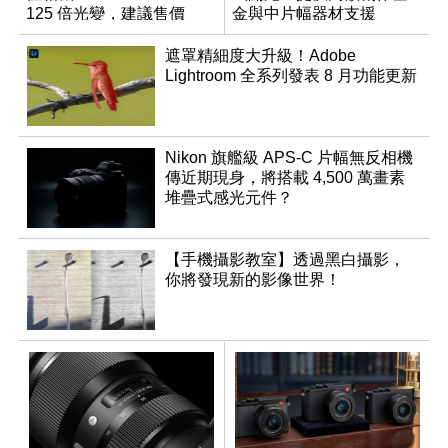
125 倍光變，建議售價
金與中片幅器材支援
NT$36,000
遮罩精細度大升級！Adobe
Lightroom 全系列發表 8 月功能更新
Nikon 旗艦級 APS-C 片幅無反相機
傳近期現身，將搭載 4,500 萬畫素
堆疊式感光元件？
【手機攝影教室】透過黑白攝影，
你將發現新的影像世界！