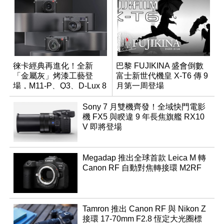
徠卡經典再進化！全新
巴黎 FUJIKINA 盛會倒數
「金屬灰」烤漆工藝登
富士新世代機皇 X-T6 傳 9
場，M11-P、Q3、D-Lux 8
月第一周登場
領銜換裝
Sony 7 月雙機齊發！全域快門電影
機 FX5 與睽違 9 年長焦旗艦 RX10
V 即將登場
Megadap 推出全球首款 Leica M 轉
Canon RF 自動對焦轉接環 M2RF
Tamron 推出 Canon RF 與 Nikon Z
接環 17-70mm F2.8 恆定大光圈標