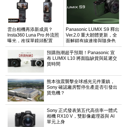
雲台相機再添新成員？
Panasonic LUMIX S9 釋出
Insta360 Luna Pro 外流照
Ver.2.0 重大韌體更新，全
曝光，改採單鏡頭配置
面解鎖有線連接與隨身色
調編輯
預購熱潮超乎預期！Panasonic 宣
布 LUMIX L10 將面臨缺貨與延遲交
貨時間
熊本強震襲擊全球感光元件重鎮，
Sony 確認廠房暫停生產是否引發出
貨危機？
Sony 正式發表第五代高倍率一體式
相機 RX10 V，雙影像處理器與 AI
單元上身