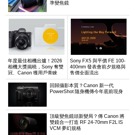
準變焦鏡
年度最佳相機出爐！2026
Sony FX5 與平價 FE 100-
相機大獎揭曉，Sony 奪雙
400mm 發表會前夕規格與
冠、Canon 獲用戶青睞
售價全面流出
回歸攝影本質？Canon 新一代
PowerShot 隨身機傳今年底前現身
頂級變焦鏡頭新變局？傳 Canon 將
雙鏡合一打造 RF 24-70mm F2L IS
VCM 夢幻規格