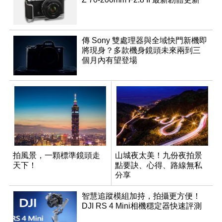
傳 Sony 雙處理器與全域快門新機即
將現身？多款機身鏡頭未來兩到三
個月內有望登場
拍風景，一顆標準鏡頭走
山城夜太美！九份夜拍景
天下！
點要訣、心得、路線無私
分享
智慧追蹤模組加持，拍攝更方便！
DJI RS 4 Mini相機穩定器快速評測