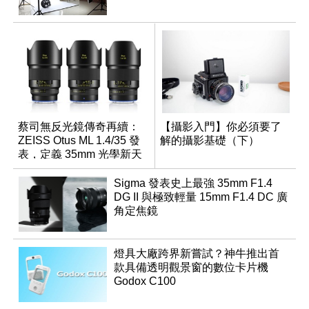
蔡司無反光鏡傳奇再續：
【攝影入門】你必須要了
ZEISS Otus ML 1.4/35 發
解的攝影基礎（下）
表，定義 35mm 光學新天
花板
Sigma 發表史上最強 35mm F1.4
DG II 與極致輕量 15mm F1.4 DC 廣
角定焦鏡
燈具大廠跨界新嘗試？神牛推出首
款具備透明觀景窗的數位卡片機
Godox C100