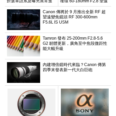
對選單語系及曝光異常進
接環 60-180mm F2.8 望遠
行修復
變焦鏡
Canon 傳將於 9 月推出全新 RF 超
望遠變焦鏡頭 RF 300-600mm
F5.6L IS USM
Tamron 發布 25-200mm F2.8-5.6
G2 韌體更新，廣角至中焦段微距性
能大幅升級
內建增倍鏡時代來臨？Canon 傳第
四季末發表新一代大白巨砲