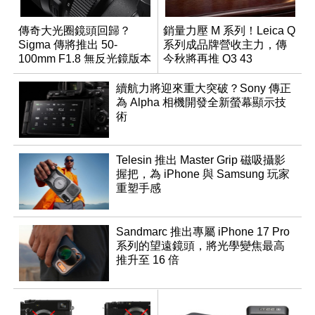
傳奇大光圈鏡頭回歸？
銷量力壓 M 系列！Leica Q
Sigma 傳將推出 50-
系列成品牌營收主力，傳
100mm F1.8 無反光鏡版本
今秋將再推 Q3 43
Monochrom
續航力將迎來重大突破？Sony 傳正
為 Alpha 相機開發全新螢幕顯示技
術
Telesin 推出 Master Grip 磁吸攝影
握把，為 iPhone 與 Samsung 玩家
重塑手感
Sandmarc 推出專屬 iPhone 17 Pro
系列的望遠鏡頭，將光學變焦最高
推升至 16 倍