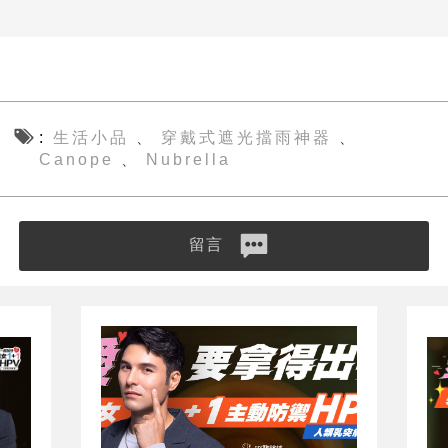
生活小品
穿戴式遮光擋雨神器
、
、
Canope
Nubrella
、
留言