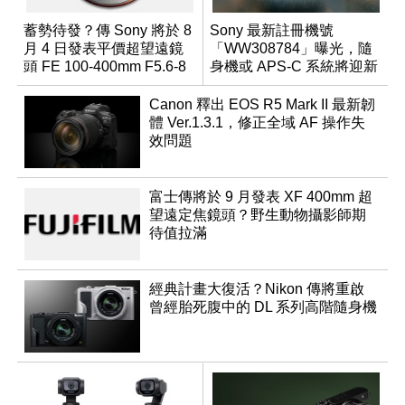
蓄勢待發？傳 Sony 將於 8
Sony 最新註冊機號
月 4 日發表平價超望遠鏡
「WW308784」曝光，隨
頭 FE 100-400mm F5.6-8
身機或 APS-C 系統將迎新
成員？
Canon 釋出 EOS R5 Mark II 最新韌
體 Ver.1.3.1，修正全域 AF 操作失
效問題
富士傳將於 9 月發表 XF 400mm 超
望遠定焦鏡頭？野生動物攝影師期
待值拉滿
經典計畫大復活？Nikon 傳將重啟
曾經胎死腹中的 DL 系列高階隨身機