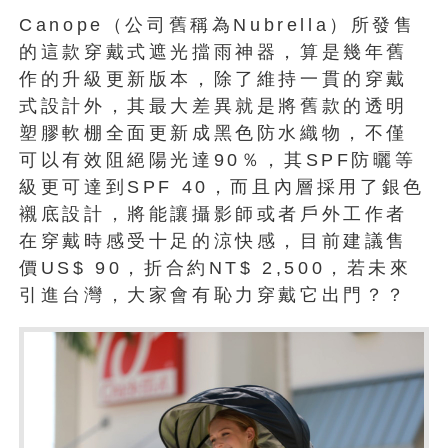
Canope（公司舊稱為Nubrella）所發售
的這款穿戴式遮光擋雨神器，算是幾年舊
作的升級更新版本，除了維持一貫的穿戴
式設計外，其最大差異就是將舊款的透明
塑膠軟棚全面更新成黑色防水織物，不僅
可以有效阻絕陽光達90％，其SPF防曬等
級更可達到SPF 40，而且內層採用了銀色
襯底設計，將能讓攝影師或者戶外工作者
在穿戴時感受十足的涼快感，目前建議售
價US$ 90，折合約NT$ 2,500，若未來
引進台灣，大家會有恥力穿戴它出門？？