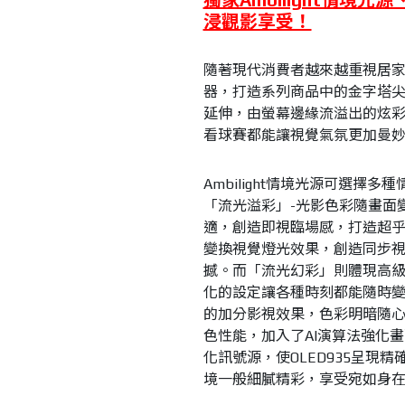
浸觀影享受！
隨著現代消費者越來越重視居家生
器，打造系列商品中的金字塔尖端
延伸，由螢幕邊緣流溢出的炫
看球賽都能讓視覺氣氛更加曼
Ambilight情境光源可選
「流光溢彩」-光影色彩隨畫面
適，創造即視臨場感，打造超
變換視覺燈光效果，創造同步視
撼。而「流光幻彩」則體現高
化的設定讓各種時刻都能隨時變換
的加分影視效果，色彩明暗隨心
色性能，加入了AI演算法強化
化訊號源，使OLED935呈
境一般細膩精彩，享受宛如身