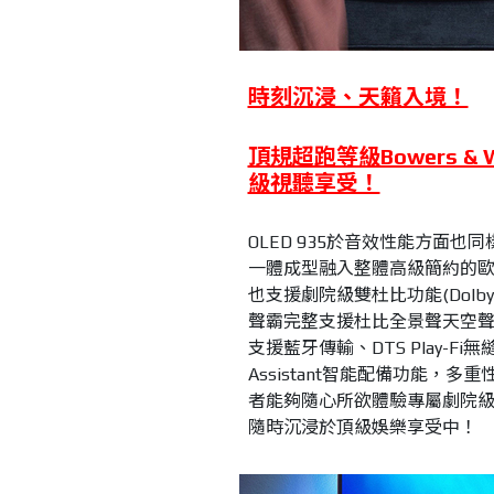
時刻沉浸、天籟入境！
頂規超跑等級Bowers &
級視聽享受！
OLED 935於音效性能方面也同樣
一體成型融入整體高級簡約的
也支援劇院級雙杜比功能(Dolby Vis
聲霸完整支援杜比全景聲天空
支援藍牙傳輸、DTS Play-Fi無縫
Assistant智能配備功能
者能夠隨心所欲體驗專屬劇院
隨時沉浸於頂級娛樂享受中！