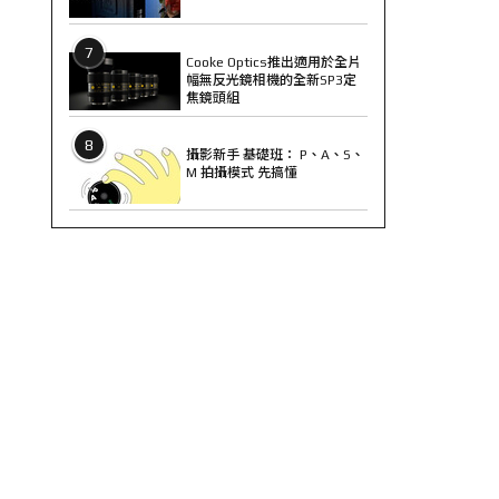
7
Cooke Optics推出適用於全片
幅無反光鏡相機的全新SP3定
焦鏡頭組
8
攝影新手 基礎班： P、A、S、
M 拍攝模式 先搞懂