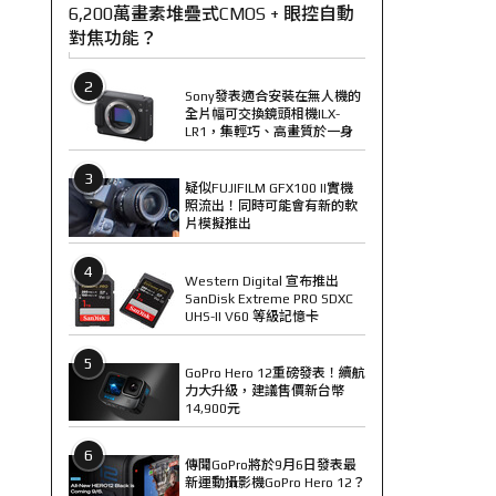
6,200萬畫素堆疊式CMOS + 眼控自動
對焦功能？
2
Sony發表適合安裝在無人機的
全片幅可交換鏡頭相機ILX-
LR1，集輕巧、高畫質於一身
3
疑似FUJIFILM GFX100 II實機
照流出！同時可能會有新的軟
片模擬推出
4
Western Digital 宣布推出
SanDisk Extreme PRO SDXC
UHS-II V60 等級記憶卡
5
GoPro Hero 12重磅發表！續航
力大升級，建議售價新台幣
14,900元
6
傳聞GoPro將於9月6日發表最
新運動攝影機GoPro Hero 12？