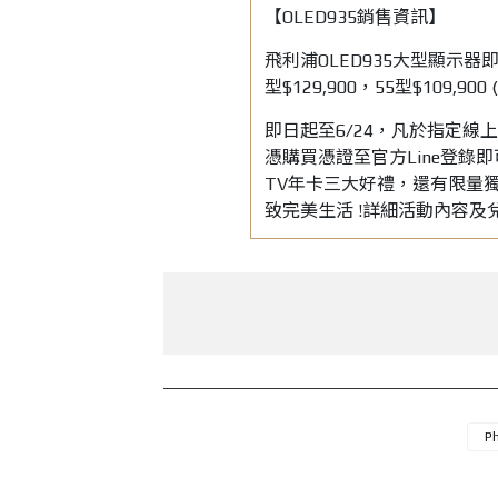
【OLED935銷售資訊】
飛利浦OLED935大型顯示
型$129,900，55型$109,
即日起至6/24，凡於指定線上購物
憑購買憑證至官方Line登錄即可
TV年卡三大好禮，還有限量
致完美生活 !詳細活動內容
Ph