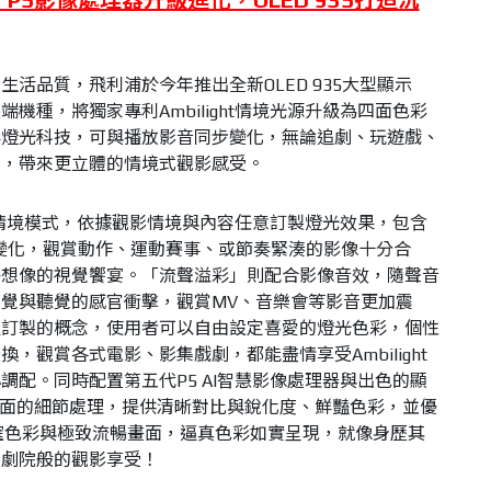
活品質，飛利浦於今年推出全新OLED 935大型顯示
機種，將獨家專利Ambilight情境光源升級為四面色彩
彩燈光科技，可與播放影音同步變化，無論追劇、玩遊戲、
妙，帶來更立體的情境式觀影感受。
擇多種情境模式，依據觀影情境與內容任意訂製燈光效果，包含
變化，觀賞動作、運動賽事、或節奏緊湊的影像十分合
乎想像的視覺饗宴。「流聲溢彩」則配合影像音效，隨聲音
覺與聽覺的感官衝擊，觀賞MV、音樂會等影音更加震
級訂製的概念，使用者可以自由設定喜愛的燈光色彩，個性
，觀賞各式電影、影集戲劇，都能盡情享受Ambilight
調配。同時配置第五代P5 AI智慧影像處理器與出色的顯
畫面的細節處理，提供清晰對比與銳化度、鮮豔色彩，並優
現精確色彩與極致流暢畫面，逼真色彩如實呈現，就像身歷其
在劇院般的觀影享受！