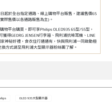
器即日起於全台指定通路、線上購物平台販售，建議售價65
900 (實際售價以各通路販售為主)。
平台購買，即可享Philips OLED935 65型/55型，
獲得GEORG JENSEN行李箱、飛利浦抗噪耳機、LINE
獨家神秘好禮，食衣住行通通有，快與飛利浦一同啟動極
及兌換方式請至飛利浦大型顯示器粉絲團了解。
ilips
OLED 935大型顯示器