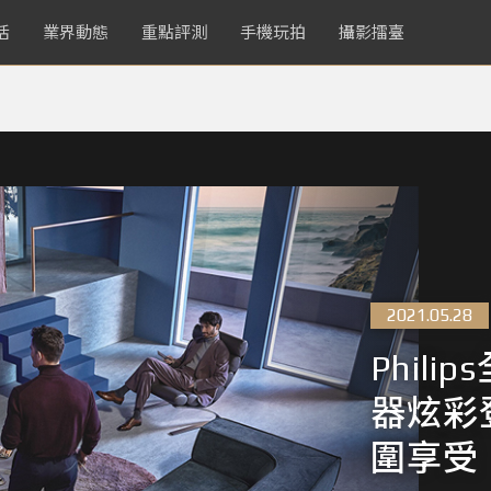
活
業界動態
重點評測
手機玩拍
攝影擂臺
2021.05.28
Phili
器炫彩
圍享受