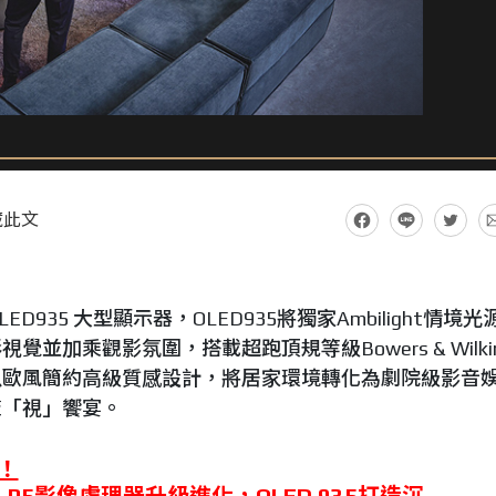
藏此文
LED935 大型顯示器，OLED935將獨家Ambilight情境光
並加乘觀影氛圍，搭載超跑頂規等級Bowers & Wilki
以歐風簡約高級質感設計，將居家環境轉化為劇院級影音
聲「視」饗宴。
！
源、P5影像處理器升級進化，OLED 935打造沉