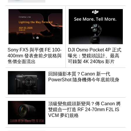
Sony FX5 與平價 FE 100-
DJI Osmo Pocket 4P 正式
400mm 發表會前夕規格與
曝光：雙鏡頭設計、最高
售價全面流出
可錄製 4K 240fps 影片
回歸攝影本質？Canon 新一代
PowerShot 隨身機傳今年底前現身
頂級變焦鏡頭新變局？傳 Canon 將
雙鏡合一打造 RF 24-70mm F2L IS
VCM 夢幻規格