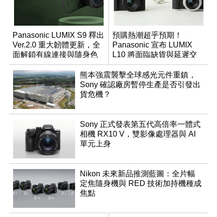
Panasonic LUMIX S9 釋出
預購熱潮超乎預期！
Ver.2.0 重大韌體更新，全
Panasonic 宣布 LUMIX
面解鎖有線連接與隨身色
L10 將面臨缺貨與延遲交
調編輯
貨時間
熊本強震襲擊全球感光元件重鎮，
Sony 確認廠房暫停生產是否引發出
貨危機？
Sony 正式發表第五代高倍率一體式
相機 RX10 V，雙影像處理器與 AI
單元上身
Nikon 未來新品推測藍圖：全片幅
定焦隨身機與 RED 技術加持機種成
焦點