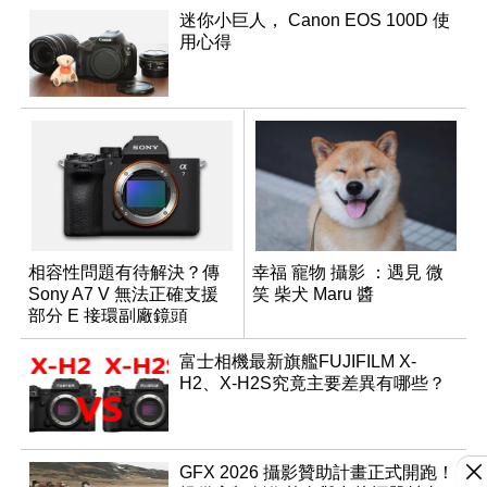
迷你小巨人， Canon EOS 100D 使
用心得
相容性問題有待解決？傳
幸福 寵物 攝影 ：遇見 微
Sony A7 V 無法正確支援
笑 柴犬 Maru 醬
部分 E 接環副廠鏡頭
富士相機最新旗艦FUJIFILM X-
H2、X-H2S究竟主要差異有哪些？
GFX 2026 攝影贊助計畫正式開跑！