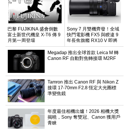
巴黎 FUJIKINA 盛會倒數
Sony 7 月雙機齊發！全域
富士新世代機皇 X-T6 傳 9
快門電影機 FX5 與睽違 9
月第一周登場
年長焦旗艦 RX10 V 即將
登場
Megadap 推出全球首款 Leica M 轉
Canon RF 自動對焦轉接環 M2RF
Tamron 推出 Canon RF 與 Nikon Z
接環 17-70mm F2.8 恆定大光圈標
準變焦鏡
年度最佳相機出爐！2026 相機大獎
揭曉，Sony 奪雙冠、Canon 獲用戶
青睞