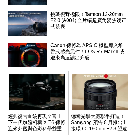
挑戰視野極限！Tamron 12-20mm
F2.8 (A084) 全片幅超廣角變焦鏡正
式發表
Canon 傳將為 APS-C 機型導入堆
疊式感光元件！EOS R7 Mark II 或
迎來高速讀出升級
經典復古血統再現？富士
德韓光學大廠聯手打造！
下一代旗艦相機 X-T6 傳將
Samyang 預告 8 月推出 L
迎來外觀與色彩科學雙重
接環 60-180mm F2.8 望遠
優化
變焦鏡