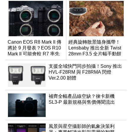
Canon EOS R8 Mark II 傳
經典旋轉散景隨身攜帶！
將於 9 月發表？EOS R10
Lensbaby 推出全新 Twist
Mark II 可能會較 R7 率先
28mm F3.5 全片幅手動餅
推出
乾鏡
支援全域快門同步拍攝！Sony 推出
HVL-F28RM 與 F28RMA 閃燈
Ver.2.00 韌體
補齊全幅產品線空缺？徠卡新機
SL3-P 最新規格與售價傳聞流出
風景與星空攝影師的氣象決策利