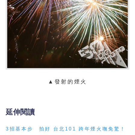
▲發射的煙火
延伸閱讀
3招基本步 拍好 台北101 跨年煙火嘸免驚！