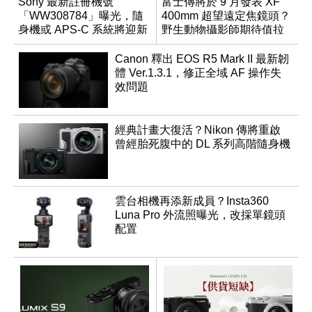
Sony 最新註冊機號
富士傳將於 9 月發表 XF
「WW308784」曝光，隨
400mm 超望遠定焦鏡頭？
身機或 APS-C 系統將迎新
野生動物攝影師期待值拉
成員？
滿
Canon 釋出 EOS R5 Mark II 最新韌
體 Ver.1.3.1，修正全域 AF 操作失
效問題
經典計畫大復活？Nikon 傳將重啟
曾經胎死腹中的 DL 系列高階隨身機
雲台相機再添新成員？Insta360
Luna Pro 外流照曝光，改採單鏡頭
配置