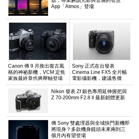
器：專業解讀光影與雲層的智慧
App「Atmos」登場
Canon 傳 9 月推出復古風
Sony 正式在台發表
格的神祕新機，VCM 定焦
Cinema Line FX5 全片幅
家族最終章也將壓軸登場
電影攝影機，建議售價
NT$144,980
Nikon 發表 Zf 銀色專用延伸握把與
Z 70-200mm F2.8 II 最新韌體更新
傳 Sony 雙處理器與全域快門新機即
將現身？多款機身鏡頭未來兩到三
個月內有望登場