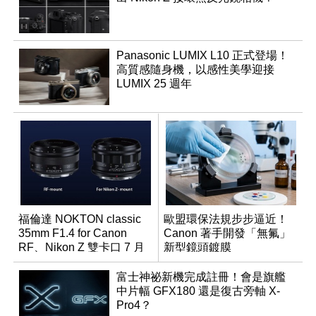
Panasonic LUMIX L10 正式登場！
高質感隨身機，以感性美學迎接
LUMIX 25 週年
福倫達 NOKTON classic
歐盟環保法規步步逼近！
35mm F1.4 for Canon
Canon 著手開發「無氟」
RF、Nikon Z 雙卡口 7 月
新型鏡頭鍍膜
同步登台
富士神祕新機完成註冊！會是旗艦
中片幅 GFX180 還是復古旁軸 X-
Pro4？