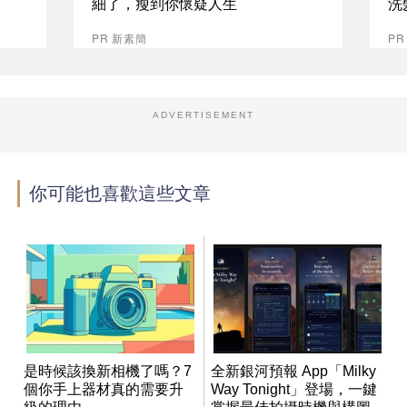
細了，瘦到你懷疑人生
洗
PR 新素簡
P
ADVERTISEMENT
你可能也喜歡這些文章
是時候該換新相機了嗎？7
全新銀河預報 App「Milky
個你手上器材真的需要升
Way Tonight」登場，一鍵