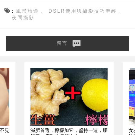
風景旅遊
DSLR使用與攝影技巧聖經
、
、
夜間攝影
留言
不見
減肥首選，檸檬加它，堅持一週，腰
女