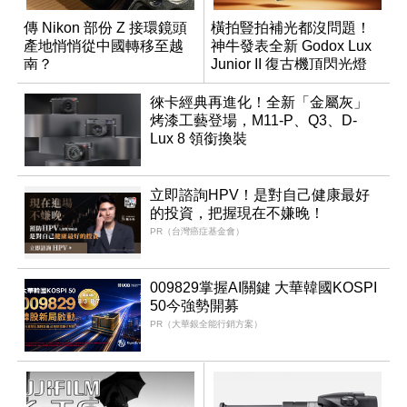
傳 Nikon 部份 Z 接環鏡頭
橫拍豎拍補光都沒問題！
產地悄悄從中國轉移至越
神牛發表全新 Godox Lux
南？
Junior II 復古機頂閃光燈
徠卡經典再進化！全新「金屬灰」
烤漆工藝登場，M11-P、Q3、D-
Lux 8 領銜換裝
立即諮詢HPV！是對自己健康最好
的投資，把握現在不嫌晚！
PR（台灣癌症基金會）
009829掌握AI關鍵 大華韓國KOSPI
50今強勢開募
PR（大華銀全能行銷方案）