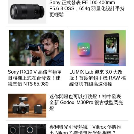
Sony 正式發表 FE 100-400mm
F5.6-8 OSS，654g 羽量化設計手持
更輕鬆
Sony RX10 V 高倍率類單
LUMIX Lab 迎來 3.0 大改
眼相機正式在台發表！建
版！首度解鎖手機 RAW 檔
議售價 NT$ 65,980
編修與有線高速傳輸
迷你閃燈也可以打跳燈！神牛發表
全新 Godox iM30Pro 復古微型閃光
燈
專利曝光引發熱議！Viltrox 傳將推
出 Nikon Z 接環無反光鏡相機？