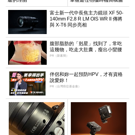
級的理由
掌握最佳拍攝時機與構圖
富士新一代中長焦主力鏡頭 XF 50-
140mm F2.8 R LM OIS WR II 傳將
與 X-T6 同步亮相
腹部脂肪的「剋星」找到了，常吃
這幾物，吃走大肚囊，瘦出小蠻腰
PR（新素簡）
伴侶和妳一起預防HPV，才有資格
說愛妳！
PR（台灣癌症基金會）