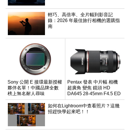
輕巧、高倍率、全片幅到影音記
錄：2026 年最佳旅行相機的選購指
南
Sony 公開 E 接環最新授權
Pentax 發表 中片幅 相機
夥伴名單！中國品牌全數
超廣角 變焦 鏡頭 HD
榜上無名耐人尋味
DA645 28-45mm F4.5 ED
AW SR
如何在Lightroom中查看照片？這幾
招趕快學起來吧！！