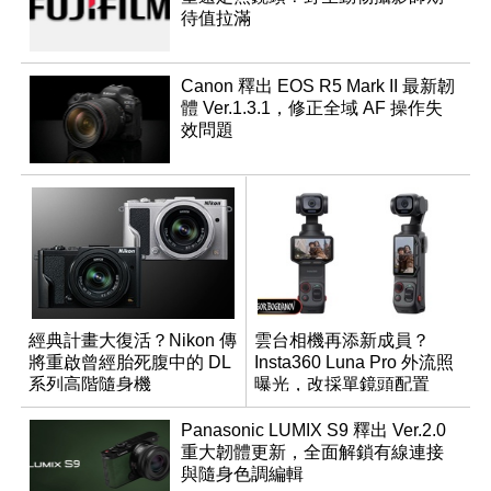
待值拉滿
Canon 釋出 EOS R5 Mark II 最新韌
體 Ver.1.3.1，修正全域 AF 操作失
效問題
經典計畫大復活？Nikon 傳
雲台相機再添新成員？
將重啟曾經胎死腹中的 DL
Insta360 Luna Pro 外流照
系列高階隨身機
曝光，改採單鏡頭配置
Panasonic LUMIX S9 釋出 Ver.2.0
重大韌體更新，全面解鎖有線連接
與隨身色調編輯