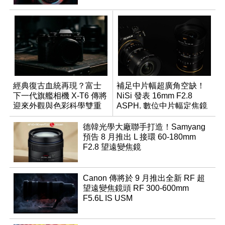
經典復古血統再現？富士
補足中片幅超廣角空缺！
下一代旗艦相機 X-T6 傳將
NiSi 發表 16mm F2.8
迎來外觀與色彩科學雙重
ASPH. 數位中片幅定焦鏡
優化
德韓光學大廠聯手打造！Samyang
預告 8 月推出 L 接環 60-180mm
F2.8 望遠變焦鏡
Canon 傳將於 9 月推出全新 RF 超
望遠變焦鏡頭 RF 300-600mm
F5.6L IS USM