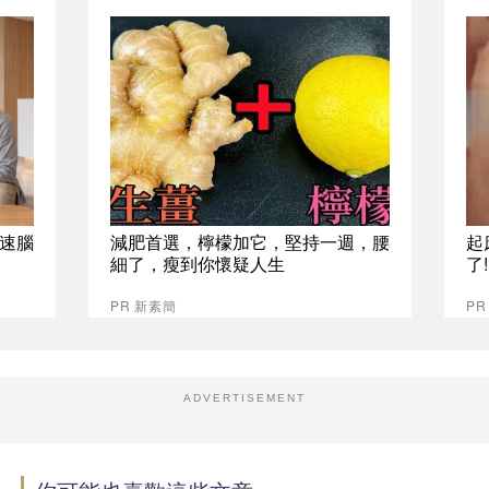
速腦
減肥首選，檸檬加它，堅持一週，腰
起
細了，瘦到你懷疑人生
了
PR 新素簡
PR
ADVERTISEMENT