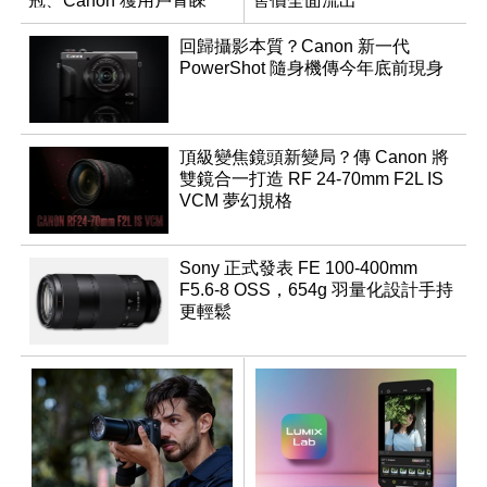
冠、Canon 獲用戶青睞
售價全面流出
回歸攝影本質？Canon 新一代
PowerShot 隨身機傳今年底前現身
頂級變焦鏡頭新變局？傳 Canon 將
雙鏡合一打造 RF 24-70mm F2L IS
VCM 夢幻規格
Sony 正式發表 FE 100-400mm
F5.6-8 OSS，654g 羽量化設計手持
更輕鬆