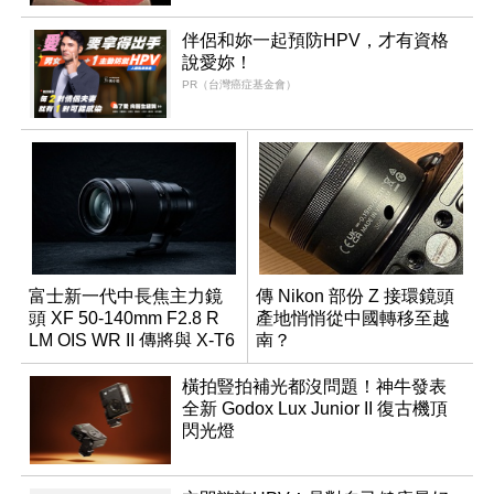
伴侶和妳一起預防HPV，才有資格
說愛妳！
PR（台灣癌症基金會）
富士新一代中長焦主力鏡
傳 Nikon 部份 Z 接環鏡頭
頭 XF 50-140mm F2.8 R
產地悄悄從中國轉移至越
LM OIS WR II 傳將與 X-T6
南？
同步亮相
橫拍豎拍補光都沒問題！神牛發表
全新 Godox Lux Junior II 復古機頂
閃光燈