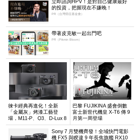
立即諮詢HPV！是對自己健康最好
的投資，把握現在不嫌晚！
PR（台灣癌症基金會）
帶著皮克敏一起出門吧
PR（Pikmin Bloom）
徠卡經典再進化！全新
巴黎 FUJIKINA 盛會倒數
「金屬灰」烤漆工藝登
富士新世代機皇 X-T6 傳 9
場，M11-P、Q3、D-Lux 8
月第一周登場
領銜換裝
Sony 7 月雙機齊發！全域快門電影
機 FX5 與睽違 9 年長焦旗艦 RX10