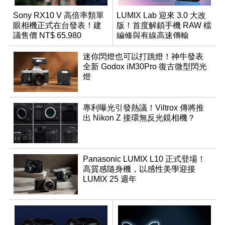
Sony RX10 V 高倍率類單
LUMIX Lab 迎來 3.0 大改
眼相機正式在台發表！建
版！首度解鎖手機 RAW 檔
議售價 NT$ 65,980
編修與有線高速傳輸
迷你閃燈也可以打跳燈！神牛發表
全新 Godox iM30Pro 復古微型閃光
燈
專利曝光引發熱議！Viltrox 傳將推
出 Nikon Z 接環無反光鏡相機？
Panasonic LUMIX L10 正式登場！
高質感隨身機，以感性美學迎接
LUMIX 25 週年