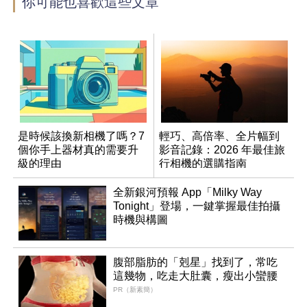
你可能也喜歡這些文章
是時候該換新相機了嗎？7
輕巧、高倍率、全片幅到
個你手上器材真的需要升
影音記錄：2026 年最佳旅
級的理由
行相機的選購指南
全新銀河預報 App「Milky Way
Tonight」登場，一鍵掌握最佳拍攝
時機與構圖
腹部脂肪的「剋星」找到了，常吃
這幾物，吃走大肚囊，瘦出小蠻腰
PR（新素簡）