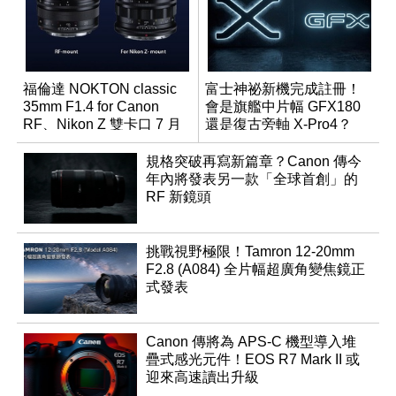
福倫達 NOKTON classic
富士神祕新機完成註冊！
35mm F1.4 for Canon
會是旗艦中片幅 GFX180
RF、Nikon Z 雙卡口 7 月
還是復古旁軸 X-Pro4？
同步登台
規格突破再寫新篇章？Canon 傳今
年內將發表另一款「全球首創」的
RF 新鏡頭
挑戰視野極限！Tamron 12-20mm
F2.8 (A084) 全片幅超廣角變焦鏡正
式發表
Canon 傳將為 APS-C 機型導入堆
疊式感光元件！EOS R7 Mark II 或
迎來高速讀出升級