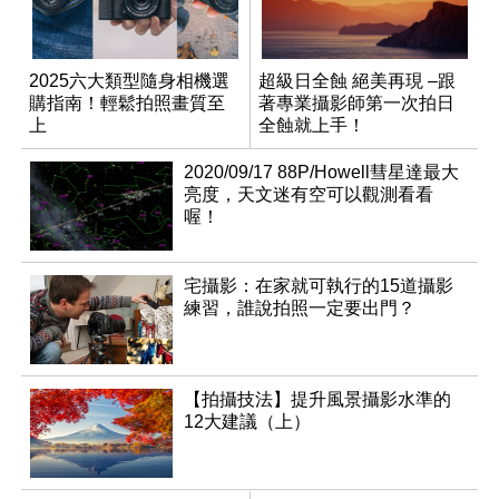
2025六大類型隨身相機選
超級日全蝕 絕美再現 –跟
購指南！輕鬆拍照畫質至
著專業攝影師第一次拍日
上
全蝕就上手！
2020/09/17 88P/Howell彗星達最大
亮度，天文迷有空可以觀測看看
喔！
宅攝影：在家就可執行的15道攝影
練習，誰說拍照一定要出門？
【拍攝技法】提升風景攝影水準的
12大建議（上）