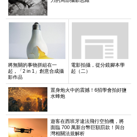
力的局部攝影思維
將無關的事物拼組在一
電影拍攝，從分鏡腳本學
起，「2 in 1」創意合成攝
起（二）
影作品
置身炮火中的震撼！6招學會拍好鹽
水蜂炮
遊客在西班牙違法飛行空拍機，將
面臨 700 萬新台幣巨額罰款！與台
灣相關法規解析