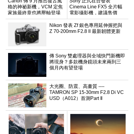
Canon 傳 9 月推出復古風
Sony 正式在台發表
格的神祕新機，VCM 定焦
Cinema Line FX5 全片幅
家族最終章也將壓軸登場
電影攝影機，建議售價
NT$144,980
Nikon 發表 Zf 銀色專用延伸握把與
Z 70-200mm F2.8 II 最新韌體更新
傳 Sony 雙處理器與全域快門新機即
將現身？多款機身鏡頭未來兩到三
個月內有望登場
大光圈、防震、高畫質 ----
TAMRON SP 15-30mm F2.8 Di VC
USD（A012）首測Part Ⅱ