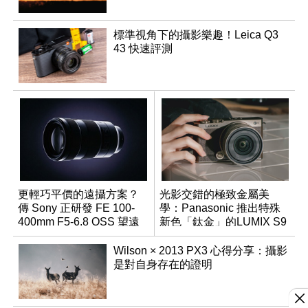
標準視角下的攝影樂趣！Leica Q3
43 快速評測
更輕巧平價的遠攝方案？
光影交錯的極致金屬美
傳 Sony 正研發 FE 100-
學：Panasonic 推出特殊
400mm F5-6.8 OSS 望遠
新色「鈦金」的LUMIX S9
變焦鏡頭
Wilson × 2013 PX3 心得分享：攝影
是對自身存在的證明