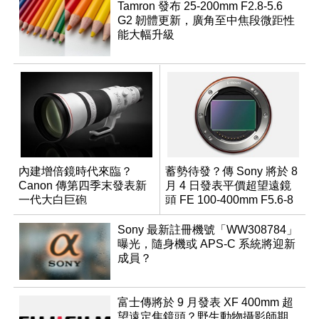
Tamron 發布 25-200mm F2.8-5.6
G2 韌體更新，廣角至中焦段微距性
能大幅升級
內建增倍鏡時代來臨？
蓄勢待發？傳 Sony 將於 8
Canon 傳第四季末發表新
月 4 日發表平價超望遠鏡
一代大白巨砲
頭 FE 100-400mm F5.6-8
Sony 最新註冊機號「WW308784」
曝光，隨身機或 APS-C 系統將迎新
成員？
富士傳將於 9 月發表 XF 400mm 超
望遠定焦鏡頭？野生動物攝影師期