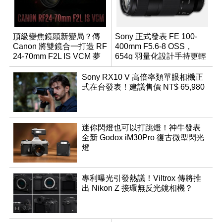
頂級變焦鏡頭新變局？傳
Sony 正式發表 FE 100-
Canon 將雙鏡合一打造 RF
400mm F5.6-8 OSS，
24-70mm F2L IS VCM 夢
654g 羽量化設計手持更輕
幻規格
鬆
Sony RX10 V 高倍率類單眼相機正
式在台發表！建議售價 NT$ 65,980
迷你閃燈也可以打跳燈！神牛發表
全新 Godox iM30Pro 復古微型閃光
燈
專利曝光引發熱議！Viltrox 傳將推
出 Nikon Z 接環無反光鏡相機？