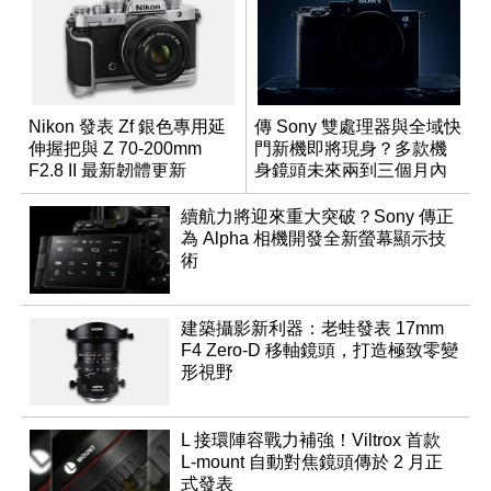
Nikon 發表 Zf 銀色專用延
傳 Sony 雙處理器與全域快
伸握把與 Z 70-200mm
門新機即將現身？多款機
F2.8 II 最新韌體更新
身鏡頭未來兩到三個月內
有望登場
續航力將迎來重大突破？Sony 傳正
為 Alpha 相機開發全新螢幕顯示技
術
建築攝影新利器：老蛙發表 17mm
F4 Zero-D 移軸鏡頭，打造極致零變
形視野
L 接環陣容戰力補強！Viltrox 首款
L-mount 自動對焦鏡頭傳於 2 月正
式發表