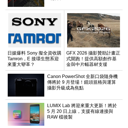
日媒爆料 Sony 擬全資收購
GFX 2026 攝影贊助計畫正
Tamron，E 接環生態系迎
式開跑！提供高額創作基
來重大變革？
金與中片幅器材支援
Canon PowerShot 全新口袋隨身機
傳將於 9 月登場！鏡頭規格與運算
攝影升級成為焦點
LUMIX Lab 將迎來重大更新！將於
5 月 20 日上線，支援有線連接與
RAW 檔後製