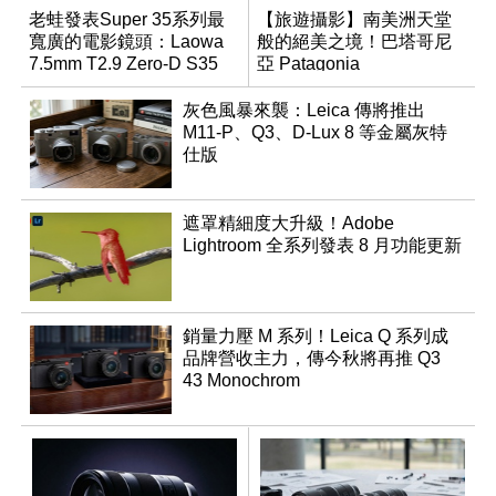
老蛙發表Super 35系列最
【旅遊攝影】南美洲天堂
寬廣的電影鏡頭：Laowa
般的絕美之境！巴塔哥尼
7.5mm T2.9 Zero-D S35
亞 Patagonia
Cine
灰色風暴來襲：Leica 傳將推出
M11-P、Q3、D-Lux 8 等金屬灰特
仕版
遮罩精細度大升級！Adobe
Lightroom 全系列發表 8 月功能更新
銷量力壓 M 系列！Leica Q 系列成
品牌營收主力，傳今秋將再推 Q3
43 Monochrom