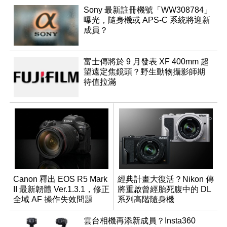
Sony 最新註冊機號「WW308784」
曝光，隨身機或 APS-C 系統將迎新
成員？
富士傳將於 9 月發表 XF 400mm 超
望遠定焦鏡頭？野生動物攝影師期
待值拉滿
Canon 釋出 EOS R5 Mark
經典計畫大復活？Nikon 傳
II 最新韌體 Ver.1.3.1，修正
將重啟曾經胎死腹中的 DL
全域 AF 操作失效問題
系列高階隨身機
雲台相機再添新成員？Insta360