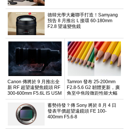
德韓光學大廠聯手打造！Samyang
預告 8 月推出 L 接環 60-180mm
F2.8 望遠變焦鏡
Canon 傳將於 9 月推出全
Tamron 發布 25-200mm
新 RF 超望遠變焦鏡頭 RF
F2.8-5.6 G2 韌體更新，廣
300-600mm F5.6L IS USM
角至中焦段微距性能大幅
升級
蓄勢待發？傳 Sony 將於 8 月 4 日
發表平價超望遠鏡頭 FE 100-
400mm F5.6-8