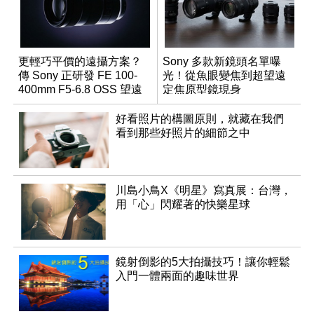
更輕巧平價的遠攝方案？
Sony 多款新鏡頭名單曝
傳 Sony 正研發 FE 100-
光！從魚眼變焦到超望遠
400mm F5-6.8 OSS 望遠
定焦原型鏡現身
變焦鏡頭
好看照片的構圖原則，就藏在我們
看到那些好照片的細節之中
川島小鳥X《明星》寫真展：台灣，
用「心」閃耀著的快樂星球
鏡射倒影的5大拍攝技巧！讓你輕鬆
入門一體兩面的趣味世界