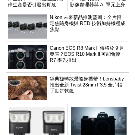
停生產是否引發出貨危
影像處理器與 AI 單元上身
機？
Nikon 未來新品推測藍圖：全片幅
定焦隨身機與 RED 技術加持機種成
焦點
Canon EOS R8 Mark II 傳將於 9 月
發表？EOS R10 Mark II 可能會較
R7 率先推出
經典旋轉散景隨身攜帶！Lensbaby
推出全新 Twist 28mm F3.5 全片幅
手動餅乾鏡