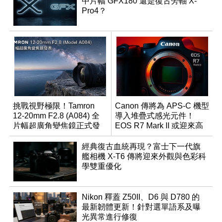
中片幅 GFX180 還是復古旁軸 X-
Pro4？
挑戰視野極限！Tamron
Canon 傳將為 APS-C 機型
12-20mm F2.8 (A084) 全
導入堆疊式感光元件！
片幅超廣角變焦鏡正式發
EOS R7 Mark II 或迎來高
表
速讀出升級
經典復古血統再現？富士下一代旗
艦相機 X-T6 傳將迎來外觀與色彩科
學雙重優化
Nikon 釋蓋 Z50II、D6 與 D780 的
最新韌體更新！針對選單語系及曝
光異常進行修復