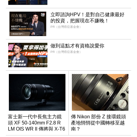
立即諮詢HPV！是對自己健康最好
的投資，把握現在不嫌晚！
PR（台灣癌症基金會）
做到這點才有資格說愛你
PR（台灣癌症基金會）
富士新一代中長焦主力鏡
傳 Nikon 部份 Z 接環鏡頭
頭 XF 50-140mm F2.8 R
產地悄悄從中國轉移至越
LM OIS WR II 傳將與 X-T6
南？
同步亮相