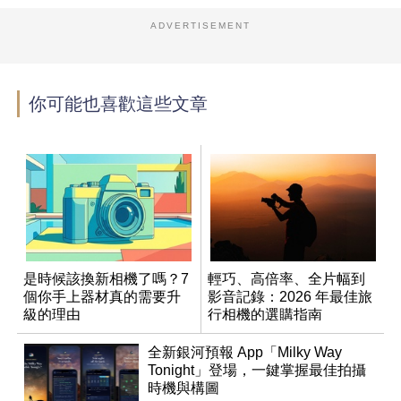
ADVERTISEMENT
你可能也喜歡這些文章
是時候該換新相機了嗎？7
輕巧、高倍率、全片幅到
個你手上器材真的需要升
影音記錄：2026 年最佳旅
級的理由
行相機的選購指南
全新銀河預報 App「Milky Way
Tonight」登場，一鍵掌握最佳拍攝
時機與構圖