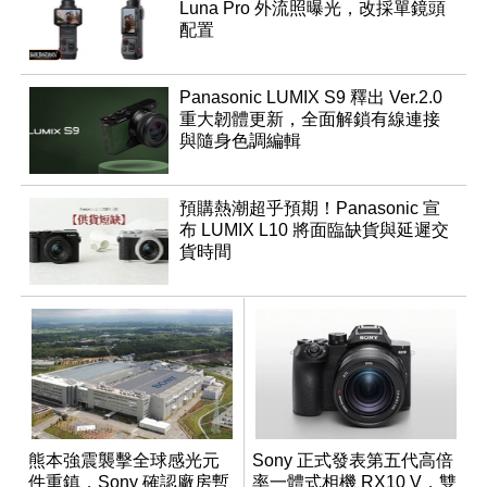
Luna Pro 外流照曝光，改採單鏡頭
配置
Panasonic LUMIX S9 釋出 Ver.2.0
重大韌體更新，全面解鎖有線連接
與隨身色調編輯
預購熱潮超乎預期！Panasonic 宣
布 LUMIX L10 將面臨缺貨與延遲交
貨時間
熊本強震襲擊全球感光元
Sony 正式發表第五代高倍
件重鎮，Sony 確認廠房暫
率一體式相機 RX10 V，雙