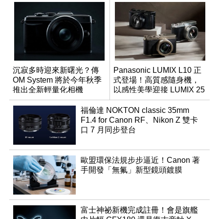
沉寂多時迎來新曙光？傳
Panasonic LUMIX L10 正
OM System 將於今年秋季
式登場！高質感隨身機，
推出全新輕量化相機
以感性美學迎接 LUMIX 25
週年
福倫達 NOKTON classic 35mm
F1.4 for Canon RF、Nikon Z 雙卡
口 7 月同步登台
歐盟環保法規步步逼近！Canon 著
手開發「無氟」新型鏡頭鍍膜
富士神祕新機完成註冊！會是旗艦