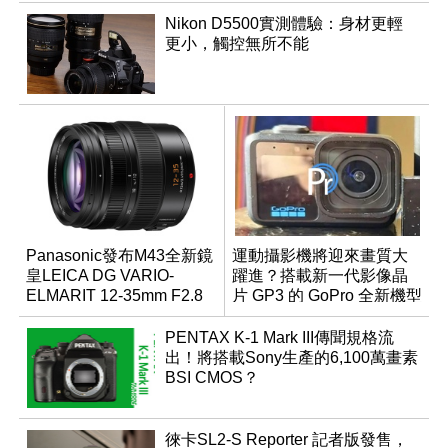
Nikon D5500實測體驗：身材更輕
更小，觸控無所不能
Panasonic發布M43全新鏡
運動攝影機將迎來畫質大
皇LEICA DG VARIO-
躍進？搭載新一代影像晶
ELMARIT 12-35mm F2.8
片 GP3 的 GoPro 全新機型
ASPH. POWER OIS
間諜照曝光
PENTAX K-1 Mark III傳聞規格流
出！將搭載Sony生產的6,100萬畫素
BSI CMOS？
徠卡SL2-S Reporter 記者版發售，