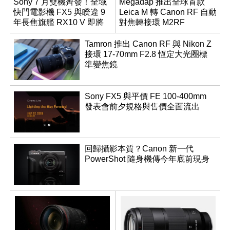
Sony 7 月雙機齊發！全域
Megadap 推出全球首款
快門電影機 FX5 與睽違 9
Leica M 轉 Canon RF 自動
年長焦旗艦 RX10 V 即將
對焦轉接環 M2RF
登場
Tamron 推出 Canon RF 與 Nikon Z
接環 17-70mm F2.8 恆定大光圈標
準變焦鏡
Sony FX5 與平價 FE 100-400mm
發表會前夕規格與售價全面流出
回歸攝影本質？Canon 新一代
PowerShot 隨身機傳今年底前現身