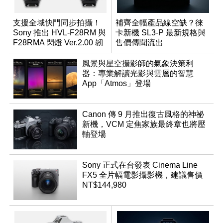
支援全域快門同步拍攝！
補齊全幅產品線空缺？徠
Sony 推出 HVL-F28RM 與
卡新機 SL3-P 最新規格與
F28RMA 閃燈 Ver.2.00 韌
售價傳聞流出
體
風景與星空攝影師的氣象決策利
器：專業解讀光影與雲層的智慧
App「Atmos」登場
Canon 傳 9 月推出復古風格的神祕
新機，VCM 定焦家族最終章也將壓
軸登場
Sony 正式在台發表 Cinema Line
FX5 全片幅電影攝影機，建議售價
NT$144,980