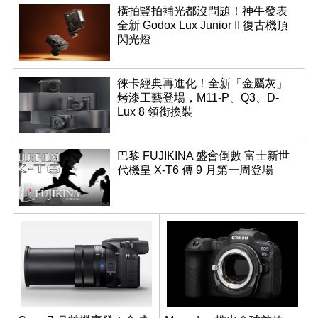
橫拍豎拍補光都沒問題！神牛發表
全新 Godox Lux Junior II 復古機頂
閃光燈
徠卡經典再進化！全新「金屬灰」
烤漆工藝登場，M11-P、Q3、D-
Lux 8 領銜換裝
巴黎 FUJIKINA 盛會倒數 富士新世
代機皇 X-T6 傳 9 月第一周登場