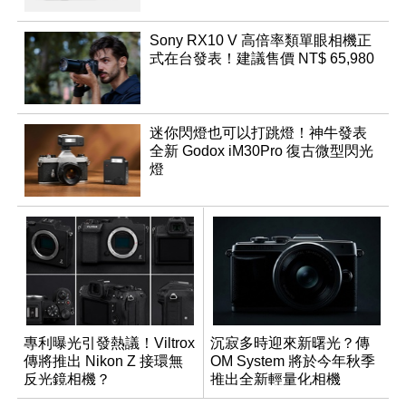
Sony RX10 V 高倍率類單眼相機正
式在台發表！建議售價 NT$ 65,980
迷你閃燈也可以打跳燈！神牛發表
全新 Godox iM30Pro 復古微型閃光
燈
專利曝光引發熱議！Viltrox
沉寂多時迎來新曙光？傳
傳將推出 Nikon Z 接環無
OM System 將於今年秋季
反光鏡相機？
推出全新輕量化相機