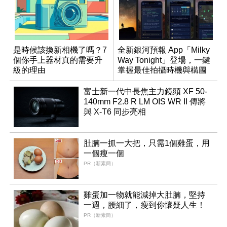
是時候該換新相機了嗎？7
全新銀河預報 App「Milky
個你手上器材真的需要升
Way Tonight」登場，一鍵
級的理由
掌握最佳拍攝時機與構圖
富士新一代中長焦主力鏡頭 XF 50-
140mm F2.8 R LM OIS WR II 傳將
與 X-T6 同步亮相
肚腩一抓一大把，只需1個雞蛋，用
一個瘦一個
PR（新素簡）
雞蛋加一物就能減掉大肚腩，堅持
一週，腰細了，瘦到你懷疑人生！
PR（新素簡）