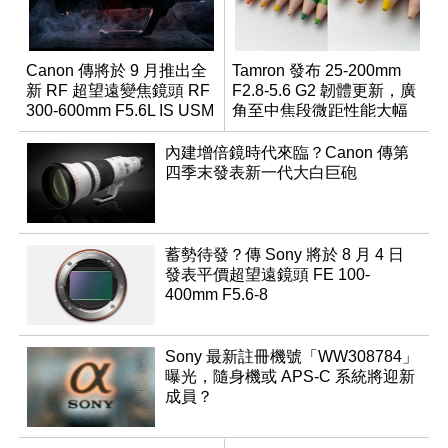
Canon 傳將於 9 月推出全
Tamron 發布 25-200mm
新 RF 超望遠變焦鏡頭 RF
F2.8-5.6 G2 韌體更新，廣
300-600mm F5.6L IS USM
角至中焦段微距性能大幅
升級
內建增倍鏡時代來臨？Canon 傳第
四季末發表新一代大白巨砲
蓄勢待發？傳 Sony 將於 8 月 4 日
發表平價超望遠鏡頭 FE 100-
400mm F5.6-8
Sony 最新註冊機號「WW308784」
曝光，隨身機或 APS-C 系統將迎新
成員？