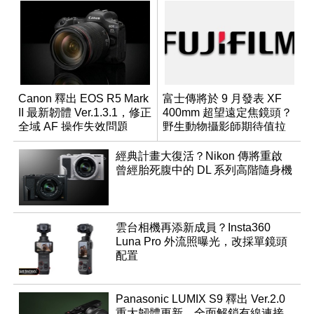
Canon 釋出 EOS R5 Mark
富士傳將於 9 月發表 XF
II 最新韌體 Ver.1.3.1，修正
400mm 超望遠定焦鏡頭？
全域 AF 操作失效問題
野生動物攝影師期待值拉
滿
經典計畫大復活？Nikon 傳將重啟
曾經胎死腹中的 DL 系列高階隨身機
雲台相機再添新成員？Insta360
Luna Pro 外流照曝光，改採單鏡頭
配置
Panasonic LUMIX S9 釋出 Ver.2.0
重大韌體更新，全面解鎖有線連接