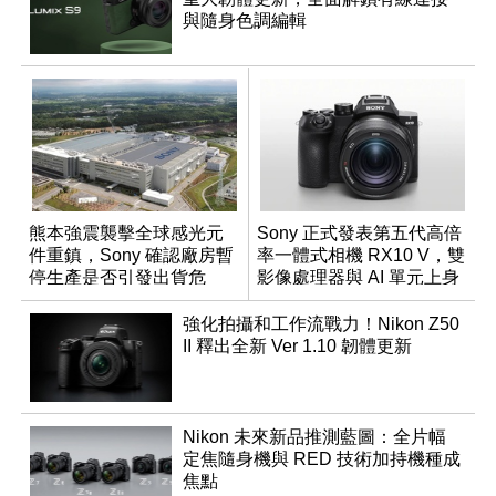
與隨身色調編輯
熊本強震襲擊全球感光元
Sony 正式發表第五代高倍
件重鎮，Sony 確認廠房暫
率一體式相機 RX10 V，雙
停生產是否引發出貨危
影像處理器與 AI 單元上身
機？
強化拍攝和工作流戰力！Nikon Z50
II 釋出全新 Ver 1.10 韌體更新
Nikon 未來新品推測藍圖：全片幅
定焦隨身機與 RED 技術加持機種成
焦點