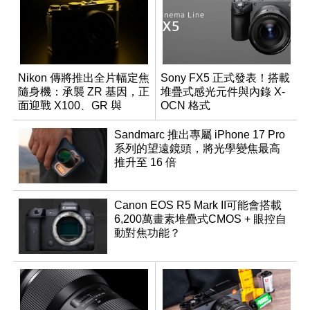
Nikon 傳將推出全片幅定焦
Sony FX5 正式發表！搭載
隨身機：承襲 ZR 基因，正
堆疊式感光元件與內錄 X-
面迎戰 X100、GR 與
OCN 格式
RX1R 系列
Sandmarc 推出專屬 iPhone 17 Pro
系列的望遠鏡頭，將光學變焦最高
推升至 16 倍
Canon EOS R5 Mark II可能會搭載
6,200萬畫素堆疊式CMOS + 眼控自
動對焦功能？