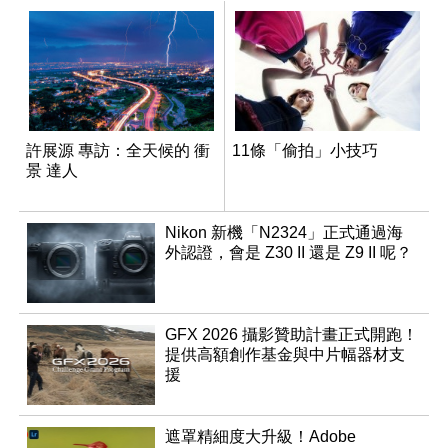
許展源 專訪：全天候的 衝
11條「偷拍」小技巧
景 達人
Nikon 新機「N2324」正式通過海
外認證，會是 Z30 II 還是 Z9 II 呢？
GFX 2026 攝影贊助計畫正式開跑！
提供高額創作基金與中片幅器材支
援
遮罩精細度大升級！Adobe