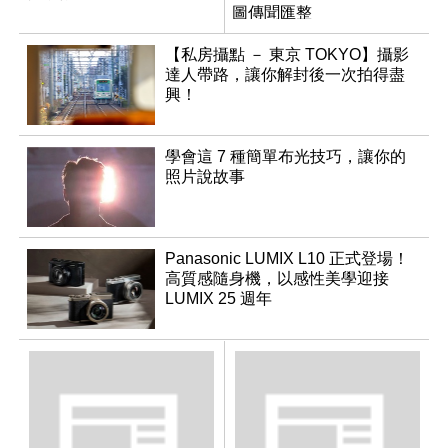
圖傳聞匯整
【私房攝點 － 東京 TOKYO】攝影
達人帶路，讓你解封後一次拍得盡
興！
學會這 7 種簡單布光技巧，讓你的
照片說故事
Panasonic LUMIX L10 正式登場！
高質感隨身機，以感性美學迎接
LUMIX 25 週年