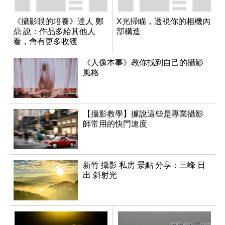
《攝影眼的培養》達人 鄭
X光掃瞄，透視你的相機內
鼎 說：作品多給其他人
部構造
看，會有更多收獲
《人像本事》教你找到自己的攝影
風格
【攝影教學】據說這些是專業攝影
師常用的快門速度
新竹 攝影 私房 景點 分享：三峰 日
出 斜射光