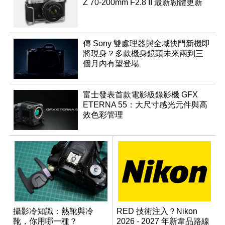
Z 70-200mm F2.8 II 最新韌體更新
傳 Sony 雙處理器與全域快門新機即
將現身？多款機身鏡頭未來兩到三
個月內有望登場
富士發表首款電影級錄影機 GFX
ETERNA 55：大尺寸感光元件與高
效色彩管理
攝影冷知識：熱靴與冷
RED 技術注入？Nikon
靴，你用哪一種？
2026 - 2027 年新韋品路線