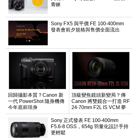
青睞
Sony FX5 與平價 FE 100-400mm
發表會前夕規格與售價全面流出
回歸攝影本質？Canon 新
頂級變焦鏡頭新變局？傳
一代 PowerShot 隨身機傳
Canon 將雙鏡合一打造 RF
今年底前現身
24-70mm F2L IS VCM 夢
幻規格
Sony 正式發表 FE 100-400mm
F5.6-8 OSS，654g 羽量化設計手持
更輕鬆