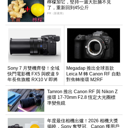
檸檬加它，堅持一週大肚腩不見
了，重新回到45公斤
PR（新素簡）
Sony 7 月雙機齊發！全域
Megadap 推出全球首款
快門電影機 FX5 與睽違 9
Leica M 轉 Canon RF 自動
年長焦旗艦 RX10 V 即將
對焦轉接環 M2RF
登場
Tamron 推出 Canon RF 與 Nikon Z
接環 17-70mm F2.8 恆定大光圈標
準變焦鏡
年度最佳相機出爐！2026 相機大獎
揭曉，Sony 奪雙冠、Canon 獲用戶