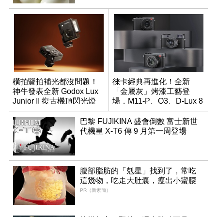
橫拍豎拍補光都沒問題！
徠卡經典再進化！全新
神牛發表全新 Godox Lux
「金屬灰」烤漆工藝登
Junior II 復古機頂閃光燈
場，M11-P、Q3、D-Lux 8
領銜換裝
巴黎 FUJIKINA 盛會倒數 富士新世
代機皇 X-T6 傳 9 月第一周登場
腹部脂肪的「剋星」找到了，常吃
這幾物，吃走大肚囊，瘦出小蠻腰
PR（新素簡）