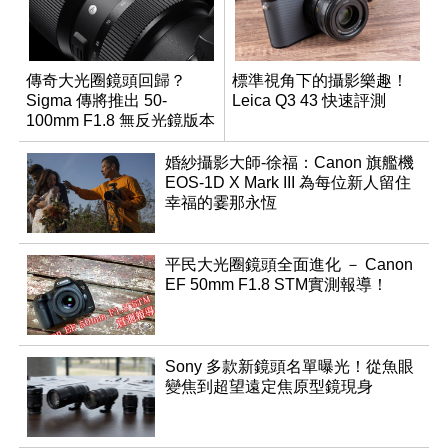
傳奇大光圈鏡頭回歸？
標準視角下的攝影樂趣！
Sigma 傳將推出 50-
Leica Q3 43 快速評測
100mm F1.8 無反光鏡版本
婚紗攝影大師-徐福：Canon 旗艦機
EOS-1D X Mark III 為每位新人留住
幸福的霎那永恆
平民大光圈鏡頭全面進化 － Canon
EF 50mm F1.8 STM實測報導！
Sony 多款新鏡頭名單曝光！從魚眼
變焦到超望遠定焦原型鏡現身