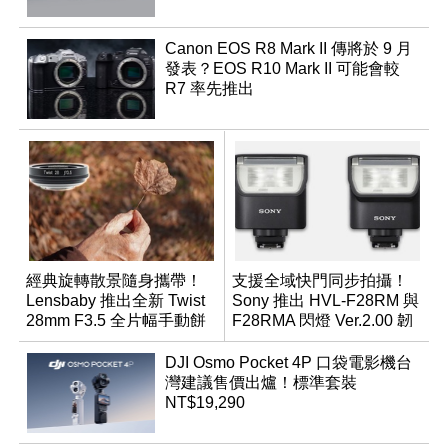
Canon EOS R8 Mark II 傳將於 9 月
發表？EOS R10 Mark II 可能會較
R7 率先推出
經典旋轉散景隨身攜帶！
支援全域快門同步拍攝！
Lensbaby 推出全新 Twist
Sony 推出 HVL-F28RM 與
28mm F3.5 全片幅手動餅
F28RMA 閃燈 Ver.2.00 韌
乾鏡
體
DJI Osmo Pocket 4P 口袋電影機台
灣建議售價出爐！標準套裝
NT$19,290