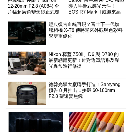
挑戰視野極限！Tamron
Canon 傳將為 APS-C 機型
12-20mm F2.8 (A084) 全
導入堆疊式感光元件！
片幅超廣角變焦鏡正式發
EOS R7 Mark II 或迎來高
表
速讀出升級
經典復古血統再現？富士下一代旗
艦相機 X-T6 傳將迎來外觀與色彩科
學雙重優化
Nikon 釋蓋 Z50II、D6 與 D780 的
最新韌體更新！針對選單語系及曝
光異常進行修復
德韓光學大廠聯手打造！Samyang
預告 8 月推出 L 接環 60-180mm
F2.8 望遠變焦鏡