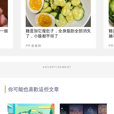
一個
雞蛋加它瘦肚子，全身脂肪全部消失
雞
了，小腹都平坦了
腩
PR 新素簡
PR
ADVERTISEMENT
你可能也喜歡這些文章