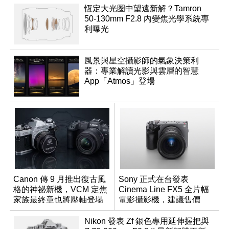
恆定大光圈中望遠新解？Tamron
50-130mm F2.8 內變焦光學系統專
利曝光
風景與星空攝影師的氣象決策利
器：專業解讀光影與雲層的智慧
App「Atmos」登場
Canon 傳 9 月推出復古風
Sony 正式在台發表
格的神祕新機，VCM 定焦
Cinema Line FX5 全片幅
家族最終章也將壓軸登場
電影攝影機，建議售價
NT$144,980
Nikon 發表 Zf 銀色專用延伸握把與