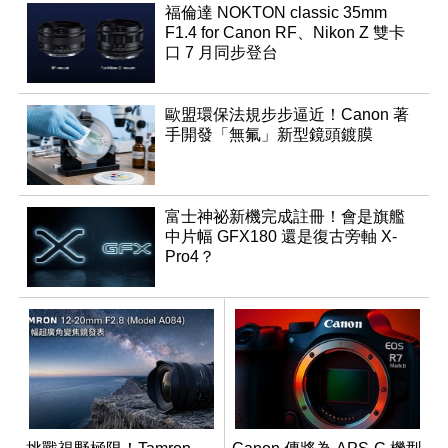
福倫達 NOKTON classic 35mm
F1.4 for Canon RF、Nikon Z 雙卡
口 7 月同步登台
歐盟環保法規步步逼近！Canon 著
手開發「無氟」新型鏡頭鍍膜
富士神祕新機完成註冊！會是旗艦
中片幅 GFX180 還是復古旁軸 X-
Pro4？