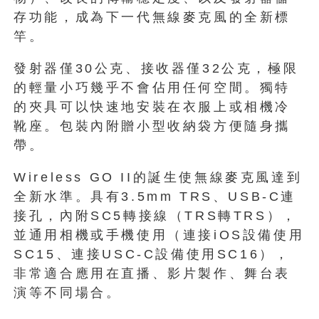
存功能，成為下一代無線麥克風的全新標
竿。
發射器僅30公克、接收器僅32公克，極限
的輕量小巧幾乎不會佔用任何空間。獨特
的夾具可以快速地安裝在衣服上或相機冷
靴座。包裝內附贈小型收納袋方便隨身攜
帶。
Wireless GO II的誕生使無線麥克風達到
全新水準。具有3.5mm TRS、USB-C連
接孔，內附SC5轉接線（TRS轉TRS），
並通用相機或手機使用（連接iOS設備使用
SC15、連接USC-C設備使用SC16），
非常適合應用在直播、影片製作、舞台表
演等不同場合。