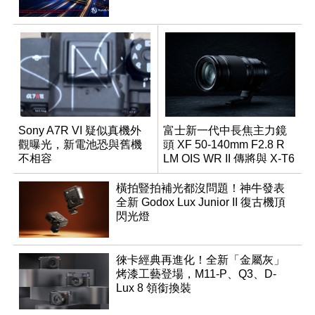
Sony A7R VI 疑似真機外
富士新一代中長焦主力鏡
觀曝光，新電池恐與舊機
頭 XF 50-140mm F2.8 R
不相容
LM OIS WR II 傳將與 X-T6
同步亮相
橫拍豎拍補光都沒問題！神牛發表
全新 Godox Lux Junior II 復古機頂
閃光燈
徠卡經典再進化！全新「金屬灰」
烤漆工藝登場，M11-P、Q3、D-
Lux 8 領銜換裝