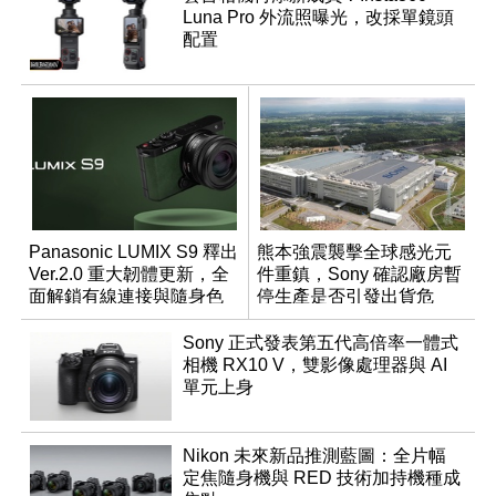
Luna Pro 外流照曝光，改採單鏡頭
配置
Panasonic LUMIX S9 釋出
熊本強震襲擊全球感光元
Ver.2.0 重大韌體更新，全
件重鎮，Sony 確認廠房暫
面解鎖有線連接與隨身色
停生產是否引發出貨危
調編輯
機？
Sony 正式發表第五代高倍率一體式
相機 RX10 V，雙影像處理器與 AI
單元上身
Nikon 未來新品推測藍圖：全片幅
定焦隨身機與 RED 技術加持機種成