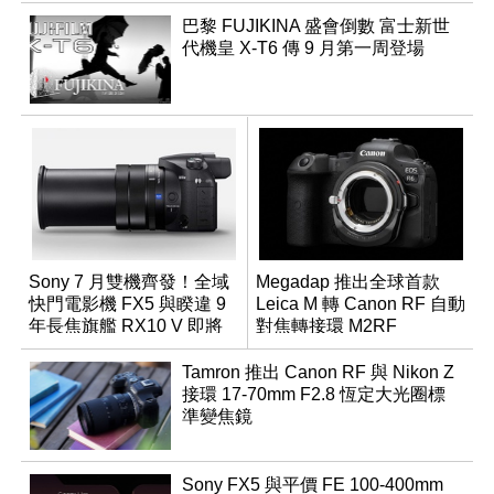
巴黎 FUJIKINA 盛會倒數 富士新世
代機皇 X-T6 傳 9 月第一周登場
Sony 7 月雙機齊發！全域
Megadap 推出全球首款
快門電影機 FX5 與睽違 9
Leica M 轉 Canon RF 自動
年長焦旗艦 RX10 V 即將
對焦轉接環 M2RF
登場
Tamron 推出 Canon RF 與 Nikon Z
接環 17-70mm F2.8 恆定大光圈標
準變焦鏡
Sony FX5 與平價 FE 100-400mm