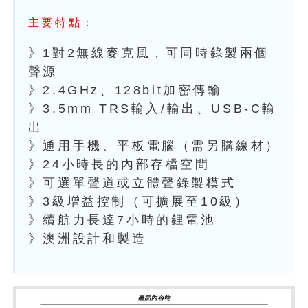
主要特點：
》1對2無線麥克風，可同時錄製兩個
聲源
》2.4GHz、128bit加密傳輸
》3.5mm TRS輸入/輸出、USB-C輸
出
》通用手機、平板電腦（需另購線材）
》24小時長的內部存檔空間
》可選單聲道或立體聲錄製模式
》3級增益控制（可擴展至10級）
》續航力長達7小時的鋰電池
》澳洲設計和製造