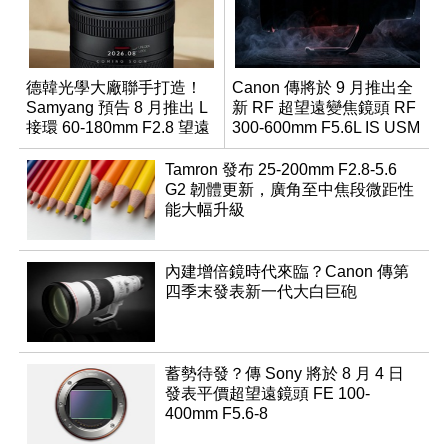
德韓光學大廠聯手打造！
Canon 傳將於 9 月推出全
Samyang 預告 8 月推出 L
新 RF 超望遠變焦鏡頭 RF
接環 60-180mm F2.8 望遠
300-600mm F5.6L IS USM
變焦鏡
Tamron 發布 25-200mm F2.8-5.6
G2 韌體更新，廣角至中焦段微距性
能大幅升級
內建增倍鏡時代來臨？Canon 傳第
四季末發表新一代大白巨砲
蓄勢待發？傳 Sony 將於 8 月 4 日
發表平價超望遠鏡頭 FE 100-
400mm F5.6-8