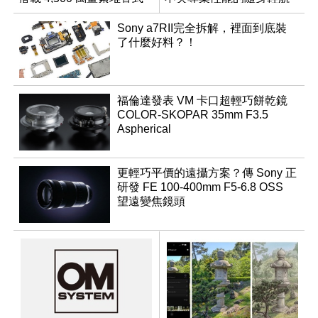
感光元件？
機
Sony a7RII完全拆解，裡面到底裝
了什麼好料？！
福倫達發表 VM 卡口超輕巧餅乾鏡
COLOR-SKOPAR 35mm F3.5
Aspherical
更輕巧平價的遠攝方案？傳 Sony 正
研發 FE 100-400mm F5-6.8 OSS
望遠變焦鏡頭