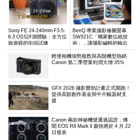
Sony FE 24-240mm F3.5-
BenQ 專業攝影修圖螢幕
6.3 OSS評測體驗：全方位
SW321C「獨家數位紙技
旅遊鏡的街頭試煉
術」，讓攝影編輯的輸出
工作得到最完美的救贖
輕便相機強勢復甦與高階機型熱銷
Canon 第二季營業利潤大增 35%
GFX 2026 攝影贊助計畫正式開跑！
提供高額創作基金與中片幅器材支
援
Canon 兩款神祕機號通過認證，傳
聞 EOS R8 Mark II 最快將於 4 月 22
日發表