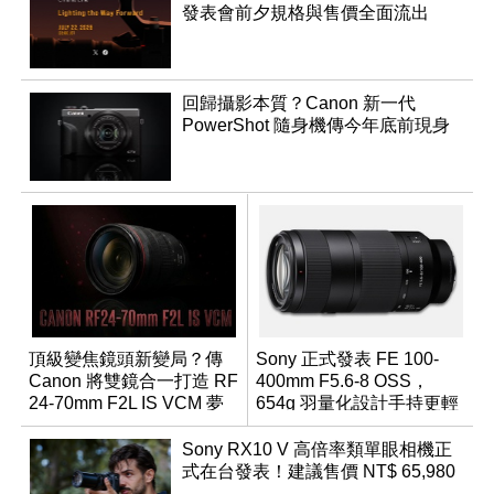
發表會前夕規格與售價全面流出
回歸攝影本質？Canon 新一代
PowerShot 隨身機傳今年底前現身
頂級變焦鏡頭新變局？傳
Sony 正式發表 FE 100-
Canon 將雙鏡合一打造 RF
400mm F5.6-8 OSS，
24-70mm F2L IS VCM 夢
654g 羽量化設計手持更輕
幻規格
鬆
Sony RX10 V 高倍率類單眼相機正
式在台發表！建議售價 NT$ 65,980