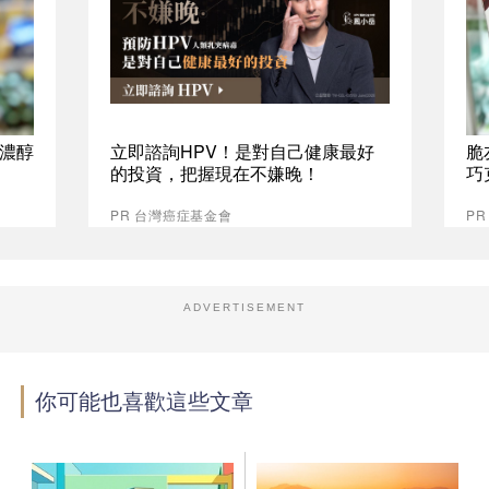
%濃醇
立即諮詢HPV！是對自己健康最好
脆
的投資，把握現在不嫌晚！
巧
PR 台灣癌症基金會
P
ADVERTISEMENT
你可能也喜歡這些文章