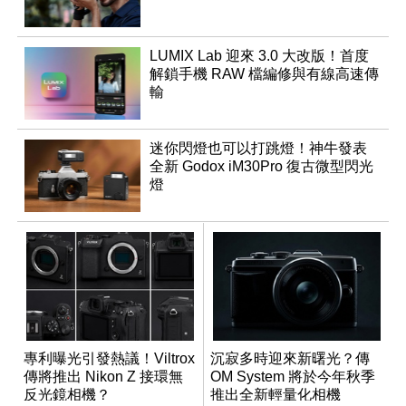
LUMIX Lab 迎來 3.0 大改版！首度
解鎖手機 RAW 檔編修與有線高速傳
輸
迷你閃燈也可以打跳燈！神牛發表
全新 Godox iM30Pro 復古微型閃光
燈
專利曝光引發熱議！Viltrox
沉寂多時迎來新曙光？傳
傳將推出 Nikon Z 接環無
OM System 將於今年秋季
反光鏡相機？
推出全新輕量化相機