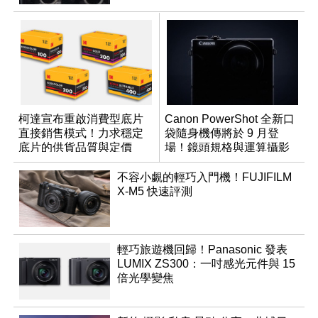
柯達宣布重啟消費型底片
Canon PowerShot 全新口
直接銷售模式！力求穩定
袋隨身機傳將於 9 月登
底片的供貨品質與定價
場！鏡頭規格與運算攝影
升級成為焦點
不容小覷的輕巧入門機！FUJIFILM
X-M5 快速評測
輕巧旅遊機回歸！Panasonic 發表
LUMIX ZS300：一吋感光元件與 15
倍光學變焦