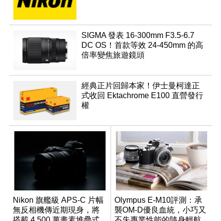
SIGMA 發表 16-300mm F3.5-6.7
DC OS！首款等效 24-450mm 的高
倍率變焦旅遊鏡頭
經典正片回歸本家！伊士曼柯達正
式收回 Ektachrome E100 直營發行
權
Nikon 旗艦級 APS-C 片幅
Olympus E-M10評測：承
無反相機傳近期現身，將
襲OM-D優良血統，小巧又
搭載 4,500 萬畫素堆疊式
不失專業性能的隨身輕航