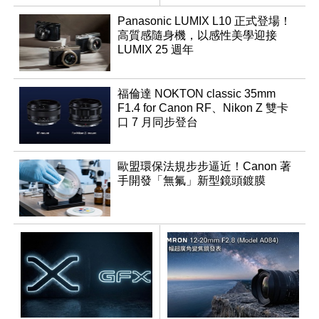
Panasonic LUMIX L10 正式登場！
高質感隨身機，以感性美學迎接
LUMIX 25 週年
福倫達 NOKTON classic 35mm
F1.4 for Canon RF、Nikon Z 雙卡
口 7 月同步登台
歐盟環保法規步步逼近！Canon 著
手開發「無氟」新型鏡頭鍍膜