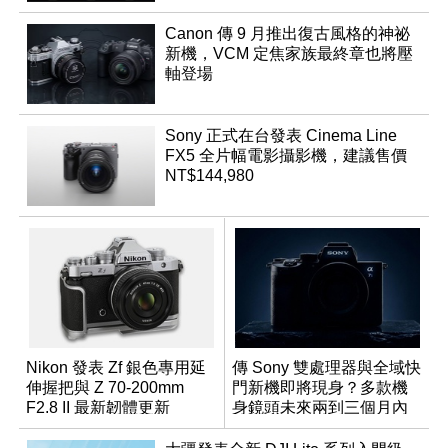
Canon 傳 9 月推出復古風格的神祕
新機，VCM 定焦家族最終章也將壓
軸登場
Sony 正式在台發表 Cinema Line
FX5 全片幅電影攝影機，建議售價
NT$144,980
Nikon 發表 Zf 銀色專用延
傳 Sony 雙處理器與全域快
伸握把與 Z 70-200mm
門新機即將現身？多款機
F2.8 II 最新韌體更新
身鏡頭未來兩到三個月內
有望登場