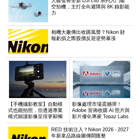
大疆發表全新 DJI Lito 系列入門級
空拍機，主打全向避障與 8K 錄影能
力
相機大廠傳出收購風聲？Nikon 財
報虧損之際股價反迎逆勢暴漲
【手機攝影教室】自動模
影像處理市場震撼彈！
式也能拍照，但透過專業
Adobe 宣佈收購 AI 照片與
模式能讓影像呈現更顯獨
影片優化專家 Topaz Labs
特與個人風格
RED 技術注入？Nikon 2026 - 2027
年新韋品路線圖傳聞匯整