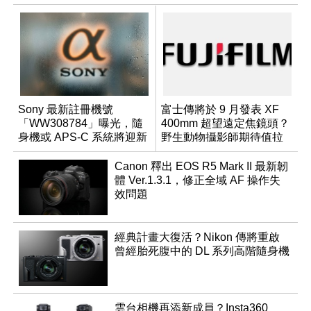
Sony 最新註冊機號
富士傳將於 9 月發表 XF
「WW308784」曝光，隨
400mm 超望遠定焦鏡頭？
身機或 APS-C 系統將迎新
野生動物攝影師期待值拉
成員？
滿
Canon 釋出 EOS R5 Mark II 最新韌
體 Ver.1.3.1，修正全域 AF 操作失
效問題
經典計畫大復活？Nikon 傳將重啟
曾經胎死腹中的 DL 系列高階隨身機
雲台相機再添新成員？Insta360