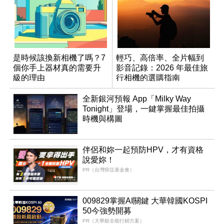
是時候該換新相機了嗎？7
輕巧、高倍率、全片幅到
個你手上器材真的需要升
影音記錄：2026 年最佳旅
級的理由
行相機的選購指南
全新銀河預報 App「Milky Way
Tonight」登場，一鍵掌握最佳拍攝
時機與構圖
伴侶和妳一起預防HPV，才有資格
說愛妳！
PR（台灣癌症基金會）
009829掌握AI關鍵 大華韓國KOSPI
50今強勢開募
PR（大華銀全能行銷方案）