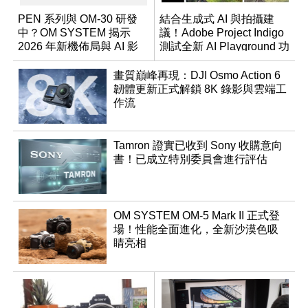
PEN 系列與 OM-30 研發
結合生成式 AI 與拍攝建
中？OM SYSTEM 揭示
議！Adobe Project Indigo
2026 年新機佈局與 AI 影
測試全新 AI Playground 功
像藍圖
能
畫質巔峰再現：DJI Osmo Action 6
韌體更新正式解鎖 8K 錄影與雲端工
作流
Tamron 證實已收到 Sony 收購意向
書！已成立特別委員會進行評估
OM SYSTEM OM-5 Mark II 正式登
場！性能全面進化，全新沙漠色吸
睛亮相