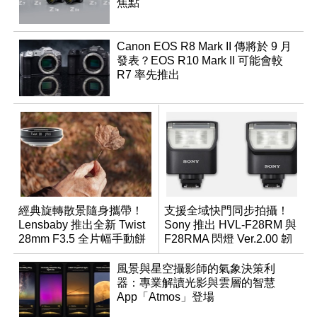
焦點
Canon EOS R8 Mark II 傳將於 9 月
發表？EOS R10 Mark II 可能會較
R7 率先推出
經典旋轉散景隨身攜帶！
支援全域快門同步拍攝！
Lensbaby 推出全新 Twist
Sony 推出 HVL-F28RM 與
28mm F3.5 全片幅手動餅
F28RMA 閃燈 Ver.2.00 韌
乾鏡
體
風景與星空攝影師的氣象決策利
器：專業解讀光影與雲層的智慧
App「Atmos」登場