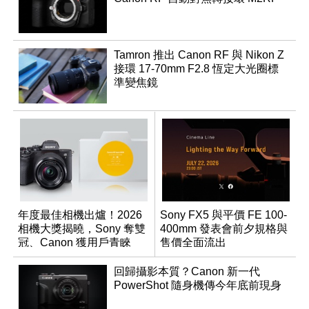
Tamron 推出 Canon RF 與 Nikon Z
接環 17-70mm F2.8 恆定大光圈標
準變焦鏡
年度最佳相機出爐！2026
Sony FX5 與平價 FE 100-
相機大獎揭曉，Sony 奪雙
400mm 發表會前夕規格與
冠、Canon 獲用戶青睞
售價全面流出
回歸攝影本質？Canon 新一代
PowerShot 隨身機傳今年底前現身