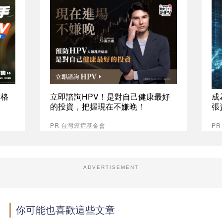
資格
立即諮詢HPV！是對自己健康最好
成
的投資，把握現在不嫌晚！
張
PR 台灣癌症基金會
P
ADVERTISEMENT
你可能也喜歡這些文章