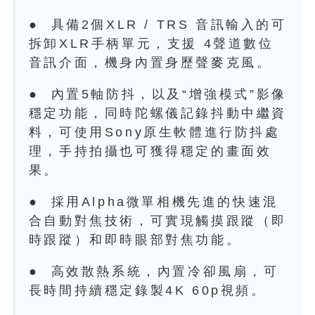
● 具備2個XLR / TRS 音訊輸入的可
拆卸XLR手柄單元，支援 4聲道數位
音訊介面，機身內置身歷聲麥克風。
● 內置5軸防抖，以及“增強模式”影像
穩定功能，同時陀螺儀記錄抖動中繼資
料，可使用Sony原生軟體進行防抖處
理，手持拍攝也可獲得穩定的畫面效
果。
● 採用Alpha微單相機先進的快速混
合自動對焦技術，可實現觸摸跟蹤（即
時跟蹤）和即時眼部對焦功能。
● 高效散熱系統，內置冷卻風扇，可
長時間持續穩定錄製4K 60p視頻。