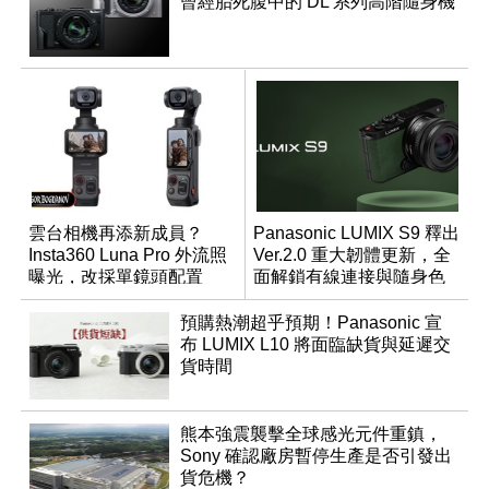
曾經胎死腹中的 DL 系列高階隨身機
雲台相機再添新成員？
Panasonic LUMIX S9 釋出
Insta360 Luna Pro 外流照
Ver.2.0 重大韌體更新，全
曝光，改採單鏡頭配置
面解鎖有線連接與隨身色
調編輯
預購熱潮超乎預期！Panasonic 宣
布 LUMIX L10 將面臨缺貨與延遲交
貨時間
熊本強震襲擊全球感光元件重鎮，
Sony 確認廠房暫停生產是否引發出
貨危機？