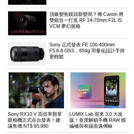
頂級變焦鏡頭新變局？傳 Canon 將
雙鏡合一打造 RF 24-70mm F2L IS
VCM 夢幻規格
Sony 正式發表 FE 100-400mm
F5.6-8 OSS，654g 羽量化設計手持
更輕鬆
Sony RX10 V 高倍率類單
LUMIX Lab 迎來 3.0 大改
眼相機正式在台發表！建
版！首度解鎖手機 RAW 檔
議售價 NT$ 65,980
編修與有線高速傳輸