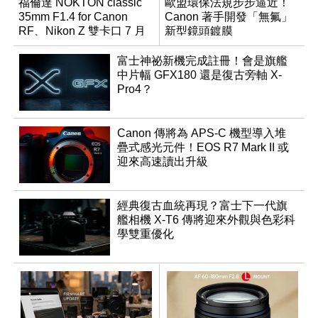
福倫達 NOKTON classic
歐盟環保法規步步逼近！
35mm F1.4 for Canon
Canon 著手開發「無氟」
RF、Nikon Z 雙卡口 7 月
新型鏡頭鍍膜
同步登台
富士神祕新機完成註冊！會是旗艦
中片幅 GFX180 還是復古旁軸 X-
Pro4？
Canon 傳將為 APS-C 機型導入堆
疊式感光元件！EOS R7 Mark II 或
迎來高速讀出升級
經典復古血統再現？富士下一代旗
艦相機 X-T6 傳將迎來外觀與色彩科
學雙重優化