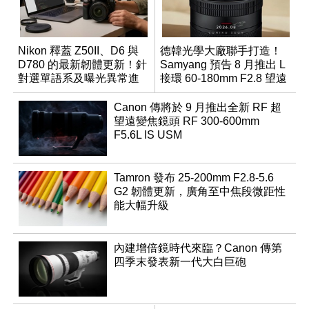
Nikon 釋蓋 Z50II、D6 與
德韓光學大廠聯手打造！
D780 的最新韌體更新！針
Samyang 預告 8 月推出 L
對選單語系及曝光異常進
接環 60-180mm F2.8 望遠
行修復
變焦鏡
Canon 傳將於 9 月推出全新 RF 超
望遠變焦鏡頭 RF 300-600mm
F5.6L IS USM
Tamron 發布 25-200mm F2.8-5.6
G2 韌體更新，廣角至中焦段微距性
能大幅升級
內建增倍鏡時代來臨？Canon 傳第
四季末發表新一代大白巨砲