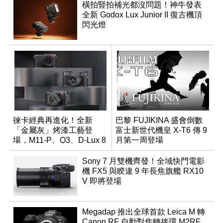
橫拍豎拍補光都沒問題！神牛發表
全新 Godox Lux Junior II 復古機頂
閃光燈
徠卡經典再進化！全新
巴黎 FUJIKINA 盛會倒數
「金屬灰」烤漆工藝登
富士新世代機皇 X-T6 傳 9
場，M11-P、Q3、D-Lux 8
月第一周登場
領銜換裝
Sony 7 月雙機齊發！全域快門電影
機 FX5 與睽違 9 年長焦旗艦 RX10
V 即將登場
Megadap 推出全球首款 Leica M 轉
Canon RF 自動對焦轉接環 M2RF