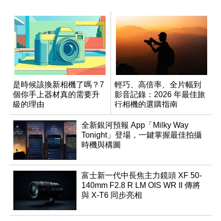
是時候該換新相機了嗎？7
輕巧、高倍率、全片幅到
個你手上器材真的需要升
影音記錄：2026 年最佳旅
級的理由
行相機的選購指南
全新銀河預報 App「Milky Way
Tonight」登場，一鍵掌握最佳拍攝
時機與構圖
富士新一代中長焦主力鏡頭 XF 50-
140mm F2.8 R LM OIS WR II 傳將
與 X-T6 同步亮相