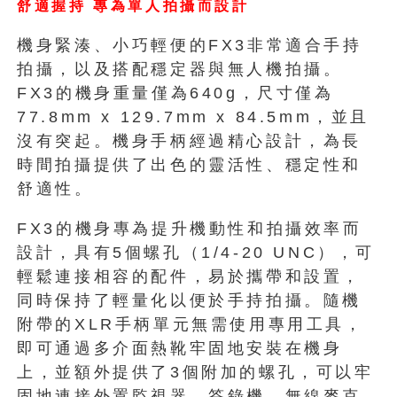
舒適握持 專為單人拍攝而設計
機身緊湊、小巧輕便的FX3非常適合手持
拍攝，以及搭配穩定器與無人機拍攝。
FX3的機身重量僅為640g，尺寸僅為
77.8mm x 129.7mm x 84.5mm，並且
沒有突起。機身手柄經過精心設計，為長
時間拍攝提供了出色的靈活性、穩定性和
舒適性。
FX3的機身專為提升機動性和拍攝效率而
設計，具有5個螺孔（1/4-20 UNC），可
輕鬆連接相容的配件，易於攜帶和設置，
同時保持了輕量化以便於手持拍攝。隨機
附帶的XLR手柄單元無需使用專用工具，
即可通過多介面熱靴牢固地安裝在機身
上，並額外提供了3個附加的螺孔，可以牢
固地連接外置監視器、答錄機、無線麥克