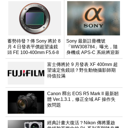
蓄勢待發？傳 Sony 將於 8
Sony 最新註冊機號
月 4 日發表平價超望遠鏡
「WW308784」曝光，隨
頭 FE 100-400mm F5.6-8
身機或 APS-C 系統將迎新
成員？
富士傳將於 9 月發表 XF 400mm 超
望遠定焦鏡頭？野生動物攝影師期
待值拉滿
Canon 釋出 EOS R5 Mark II 最新韌
體 Ver.1.3.1，修正全域 AF 操作失
效問題
經典計畫大復活？Nikon 傳將重啟