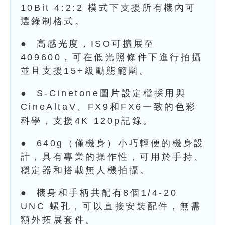
10Bit 4:2:2 模式下支援所有機內可
選錄制格式。
● 高感光度，ISO可擴展至
409600，可在低光照條件下進行拍攝
並且支援15+級動態範圍。
● S-Cinetone圖片設定檔採用與
CineAltaV、FX9和FX6一致的色彩
科學，支援4K 120p記錄。
● 640g（僅機身）小巧輕便的機身設
計，具有專業的操作性，可用於手持、
穩定器和搭載無人機拍攝。
● 機身和手柄共配有8個1/4-20
UNC 螺孔，可以直接安裝配件，無需
額外拓展套件。