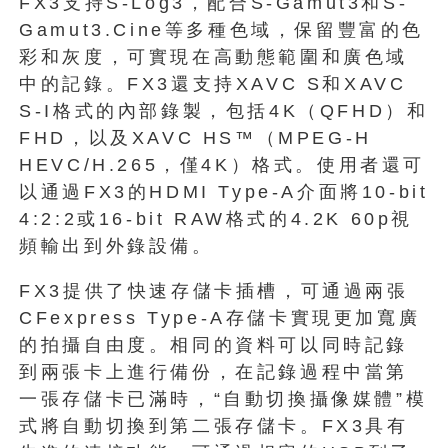
FX3支持S-Log3，配合S-Gamut3和S-
Gamut3.Cine等多種色域，保留豐富的色
彩和灰度，可實現在高動態範圍和廣色域
中的記錄。FX3還支持XAVC S和XAVC
S-I格式的內部錄製，包括4K（QFHD）和
FHD，以及XAVC HS™（MPEG-H
HEVC/H.265，僅4K）格式。使用者還可
以通過FX3的HDMI Type-A介面將10-bit
4:2:2或16-bit RAW格式的4.2K 60p視
頻輸出到外錄設備。
FX3提供了快速存儲卡插槽，可通過兩張
CFexpress Type-A存儲卡實現更加寬廣
的拍攝自由度。相同的資料可以同時記錄
到兩張卡上進行備份，在記錄過程中當第
一張存儲卡已滿時，“自動切換攝像媒體”模
式將自動切換到第二張存儲卡。FX3具有