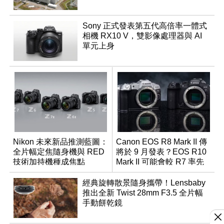
Sony 正式發表第五代高倍率一體式
相機 RX10 V，雙影像處理器與 AI
單元上身
Nikon 未來新品推測藍圖：
Canon EOS R8 Mark II 傳
全片幅定焦隨身機與 RED
將於 9 月發表？EOS R10
技術加持機種成焦點
Mark II 可能會較 R7 率先
推出
經典旋轉散景隨身攜帶！Lensbaby
推出全新 Twist 28mm F3.5 全片幅
手動餅乾鏡