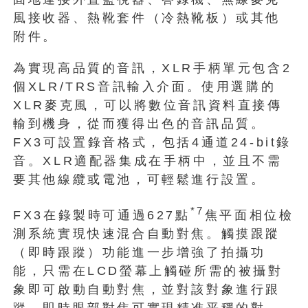
風接收器、熱靴套件（冷熱靴板）或其他
附件。
為實現高品質的音訊，XLR手柄單元包含2
個XLR/TRS音訊輸入介面。使用選購的
XLR麥克風，可以將數位音訊資料直接傳
輸到機身，從而獲得出色的音訊品質。
FX3可設置錄音格式，包括4通道24-bit錄
音。XLR適配器集成在手柄中，並且不需
要其他線纜或電池，可輕鬆進行設置。
*7
FX3在錄製時可通過627點
焦平面相位檢
測系統實現快速混合自動對焦。觸摸跟蹤
（即時跟蹤）功能進一步增強了拍攝功
能，只需在LCD螢幕上觸碰所需的被攝對
象即可啟動自動對焦，並對該對象進行跟
蹤。即時眼部對焦可實現精准平穩的對