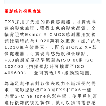
電影感的視覺表達
FX3採用了先進的影像感測器，可實現高
速的影像處理，獲得出色的影像品質。全
幅背照式Exmor R CMOS感測器用於視
頻錄製時約為1,020萬有效畫素（照片約為
1,210萬有效畫素），配合BIONZ XR影
像處理器，可實現高感光度和低噪點。
FX3的感光度標準範圍為ISO 80到ISO
102400（拍攝視頻時可擴展至ISO
409600），並可實現15+級動態範圍。
為滿足創作者對影像表現力不斷增長的需
求，電影攝影機FX3同FX9和FX6一樣，
內置S-Cine tone色彩科學，使用戶無須
進行複雜的後期製作，就可以獲得電影感