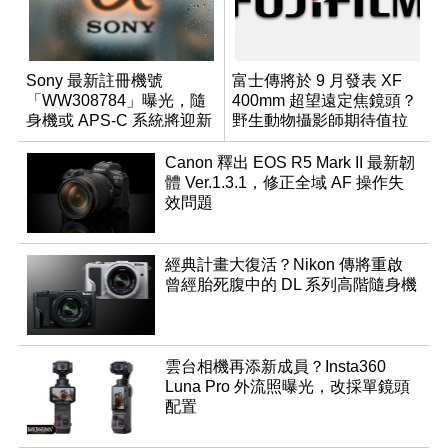
Sony 最新註冊機號
富士傳將於 9 月發表 XF
「WW308784」曝光，隨
400mm 超望遠定焦鏡頭？
身機或 APS-C 系統將迎新
野生動物攝影師期待值拉
成員？
滿
Canon 釋出 EOS R5 Mark II 最新韌
體 Ver.1.3.1，修正全域 AF 操作失
效問題
經典計畫大復活？Nikon 傳將重啟
曾經胎死腹中的 DL 系列高階隨身機
雲台相機再添新成員？Insta360
Luna Pro 外流照曝光，改採單鏡頭
配置