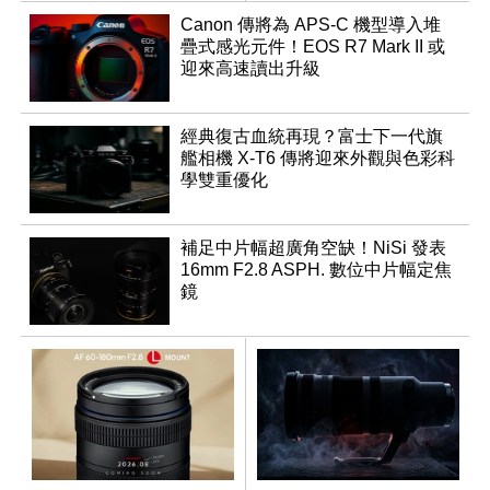
表
Canon 傳將為 APS-C 機型導入堆
疊式感光元件！EOS R7 Mark II 或
迎來高速讀出升級
經典復古血統再現？富士下一代旗
艦相機 X-T6 傳將迎來外觀與色彩科
學雙重優化
補足中片幅超廣角空缺！NiSi 發表
16mm F2.8 ASPH. 數位中片幅定焦
鏡