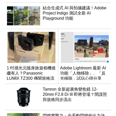
結合生成式 AI 與拍攝建議！Adobe
Project Indigo 測試全新 AI
Playground 功能
1 吋感光元隨身旅遊相機後
Adobe Lightroom 最新 AI
繼有人？Panasonic
功能「人物移除」、「反
LUMIX TZ300 傳聞規格流
光移除」試玩心得分享
出
Tamron 全新超廣角變焦鏡 12-
20mm F2.8 Di III 即將登場？間諜照
與規格同步流出
閃燈實戰力：全手動閃燈的出力決