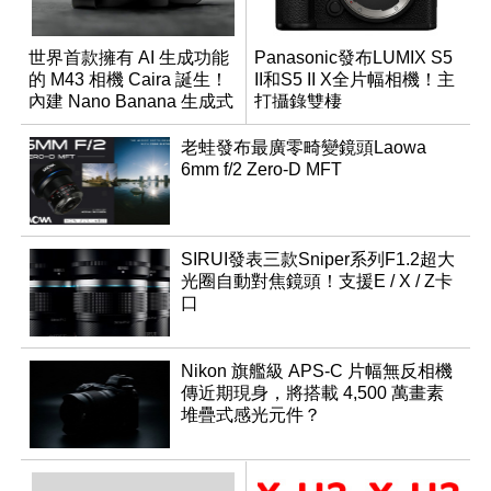
世界首款擁有 AI 生成功能
Panasonic發布LUMIX S5
的 M43 相機 Caira 誕生！
II和S5 II X全片幅相機！主
內建 Nano Banana 生成式
打攝錄雙棲
AI
老蛙發布最廣零畸變鏡頭Laowa
6mm f/2 Zero-D MFT
SIRUI發表三款Sniper系列F1.2超大
光圈自動對焦鏡頭！支援E / X / Z卡
口
Nikon 旗艦級 APS-C 片幅無反相機
傳近期現身，將搭載 4,500 萬畫素
堆疊式感光元件？