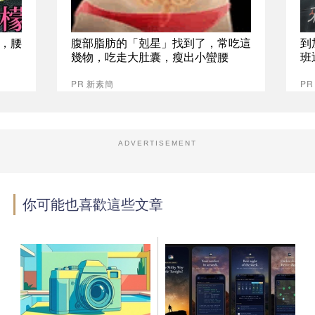
，腰
腹部脂肪的「剋星」找到了，常吃這
到
幾物，吃走大肚囊，瘦出小蠻腰
班
PR 新素簡
P
ADVERTISEMENT
你可能也喜歡這些文章