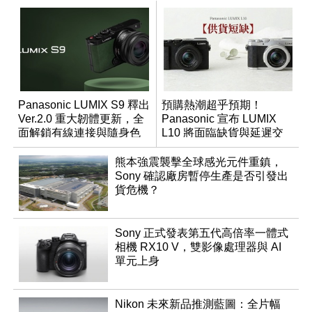
Panasonic LUMIX S9 釋出
預購熱潮超乎預期！
Ver.2.0 重大韌體更新，全
Panasonic 宣布 LUMIX
面解鎖有線連接與隨身色
L10 將面臨缺貨與延遲交
調編輯
貨時間
熊本強震襲擊全球感光元件重鎮，
Sony 確認廠房暫停生產是否引發出
貨危機？
Sony 正式發表第五代高倍率一體式
相機 RX10 V，雙影像處理器與 AI
單元上身
Nikon 未來新品推測藍圖：全片幅