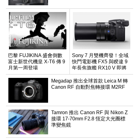
巴黎 FUJIKINA 盛會倒數
Sony 7 月雙機齊發！全域
富士新世代機皇 X-T6 傳 9
快門電影機 FX5 與睽違 9
月第一周登場
年長焦旗艦 RX10 V 即將
登場
Megadap 推出全球首款 Leica M 轉
Canon RF 自動對焦轉接環 M2RF
Tamron 推出 Canon RF 與 Nikon Z
接環 17-70mm F2.8 恆定大光圈標
準變焦鏡