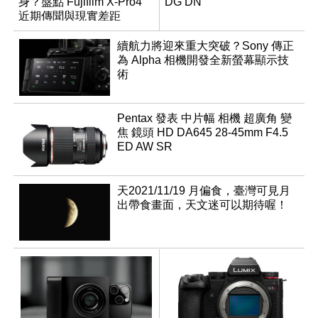
身？盤點 Fujifilm X-Pro4
DG DN
近期傳聞與現實差距
續航力將迎來重大突破？Sony 傳正
為 Alpha 相機開發全新螢幕顯示技
術
Pentax 發表 中片幅 相機 超廣角 變
焦 鏡頭 HD DA645 28-45mm F4.5
ED AW SR
天2021/11/19 月偏食，臺灣可見月
出帶食畫面，天文迷可以期待喔！