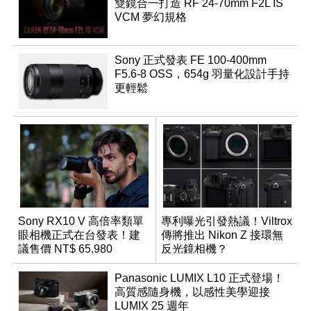
雙鏡合一打造 RF 24-70mm F2L IS
VCM 夢幻規格
Sony 正式發表 FE 100-400mm
F5.6-8 OSS，654g 羽量化設計手持
更輕鬆
Sony RX10 V 高倍率類單
專利曝光引發熱議！Viltrox
眼相機正式在台發表！建
傳將推出 Nikon Z 接環無
議售價 NT$ 65,980
反光鏡相機？
Panasonic LUMIX L10 正式登場！
高質感隨身機，以感性美學迎接
LUMIX 25 週年