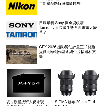
年新韋品路線圖傳聞匯整
日媒爆料 Sony 擬全資收購
Tamron，E 接環生態系迎來重大變
革？
GFX 2026 攝影贊助計畫正式開跑！
提供高額創作基金與中片幅器材支
援
復古旗艦接班人仍未現
SIGMA 發布 20mm F1.4