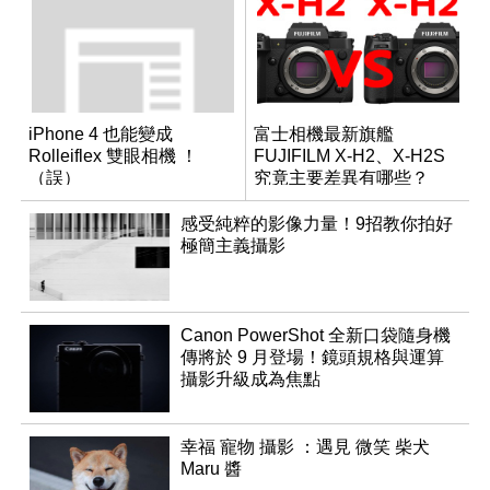
iPhone 4 也能變成
富士相機最新旗艦
Rolleiflex 雙眼相機 ！
FUJIFILM X-H2、X-H2S
（誤）
究竟主要差異有哪些？
感受純粹的影像力量！9招教你拍好
極簡主義攝影
Canon PowerShot 全新口袋隨身機
傳將於 9 月登場！鏡頭規格與運算
攝影升級成為焦點
幸福 寵物 攝影 ：遇見 微笑 柴犬
Maru 醬