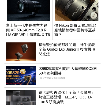
富士新一代中長焦主力鏡
傳 Nikon 部份 Z 接環鏡頭
頭 XF 50-140mm F2.8 R
產地悄悄從中國轉移至越
LM OIS WR II 傳將與 X-T6
南？
同步亮相
橫拍豎拍補光都沒問題！神牛發表
全新 Godox Lux Junior II 復古機頂
閃光燈
009829掌握AI關鍵 大華韓國KOSPI
50今強勢開募
PR（大華銀全能行銷方案）
徠卡經典再進化！全新「金屬灰」
烤漆工藝登場，M11-P、Q3、D-
Lux 8 領銜換裝