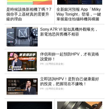
是時候該換新相機了嗎？7
全新銀河預報 App「Milky
個你手上器材真的需要升
Way Tonight」登場，一鍵
級的理由
掌握最佳拍攝時機與構圖
Sony A7R VI 疑似真機外觀曝光，
新電池恐與舊機不相容
伴侶和妳一起預防HPV，才有資格
說愛妳！
PR（台灣癌症基金會）
立即諮詢HPV！是對自己健康最好
的投資，把握現在不嫌晚！
PR（台灣癌症基金會）