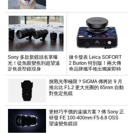
Sony 多款新鏡頭名單曝
徠卡發表 Leica SOFORT
光！從魚眼變焦到超望遠
2 Burton 特別版！兩大傳
定焦原型鏡現身
奇品牌攜手推出獨家即時
成像相機
挑戰光學極限？SIGMA 傳將於 9 月
推出比 F1.2 更大光圈的 65mm 自動
對焦定焦鏡
更輕巧平價的遠攝方案？傳 Sony 正
研發 FE 100-400mm F5-6.8 OSS
望遠變焦鏡頭