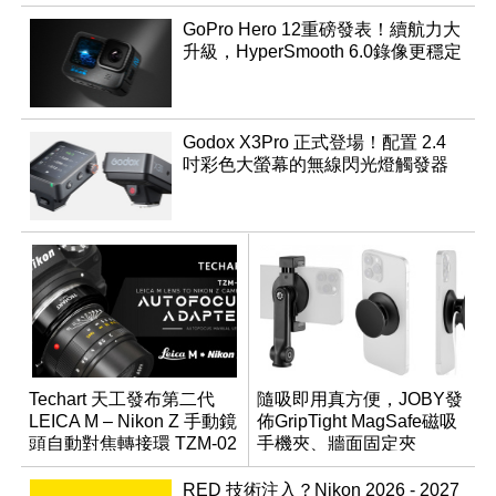
GoPro Hero 12重磅發表！續航力大
升級，HyperSmooth 6.0錄像更穩定
Godox X3Pro 正式登場！配置 2.4
吋彩色大螢幕的無線閃光燈觸發器
Techart 天工發布第二代
隨吸即用真方便，JOBY發
LEICA M – Nikon Z 手動鏡
佈GripTight MagSafe磁吸
頭自動對焦轉接環 TZM-02
手機夾、牆面固定夾
RED 技術注入？Nikon 2026 - 2027