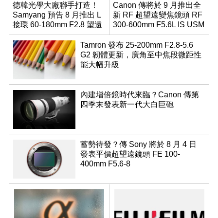
德韓光學大廠聯手打造！
Canon 傳將於 9 月推出全
Samyang 預告 8 月推出 L
新 RF 超望遠變焦鏡頭 RF
接環 60-180mm F2.8 望遠
300-600mm F5.6L IS USM
變焦鏡
Tamron 發布 25-200mm F2.8-5.6
G2 韌體更新，廣角至中焦段微距性
能大幅升級
內建增倍鏡時代來臨？Canon 傳第
四季末發表新一代大白巨砲
蓄勢待發？傳 Sony 將於 8 月 4 日
發表平價超望遠鏡頭 FE 100-
400mm F5.6-8