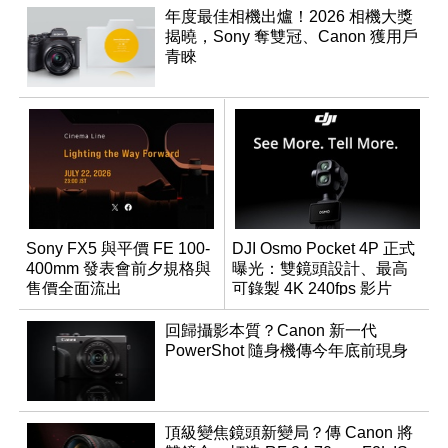
年度最佳相機出爐！2026 相機大獎
揭曉，Sony 奪雙冠、Canon 獲用戶
青睞
Sony FX5 與平價 FE 100-
DJI Osmo Pocket 4P 正式
400mm 發表會前夕規格與
曝光：雙鏡頭設計、最高
售價全面流出
可錄製 4K 240fps 影片
回歸攝影本質？Canon 新一代
PowerShot 隨身機傳今年底前現身
頂級變焦鏡頭新變局？傳 Canon 將