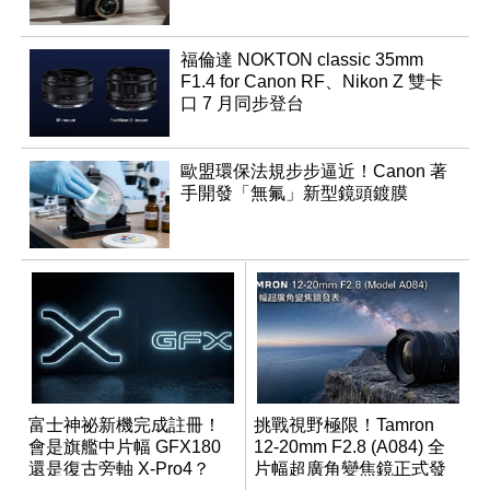
福倫達 NOKTON classic 35mm
F1.4 for Canon RF、Nikon Z 雙卡
口 7 月同步登台
歐盟環保法規步步逼近！Canon 著
手開發「無氟」新型鏡頭鍍膜
富士神祕新機完成註冊！
挑戰視野極限！Tamron
會是旗艦中片幅 GFX180
12-20mm F2.8 (A084) 全
還是復古旁軸 X-Pro4？
片幅超廣角變焦鏡正式發