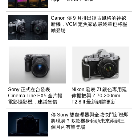
Canon 傳 9 月推出復古風格的神祕
新機，VCM 定焦家族最終章也將壓
軸登場
Sony 正式在台發表
Nikon 發表 Zf 銀色專用延
Cinema Line FX5 全片幅
伸握把與 Z 70-200mm
電影攝影機，建議售價
F2.8 II 最新韌體更新
NT$144,980
傳 Sony 雙處理器與全域快門新機即
將現身？多款機身鏡頭未來兩到三
個月內有望登場