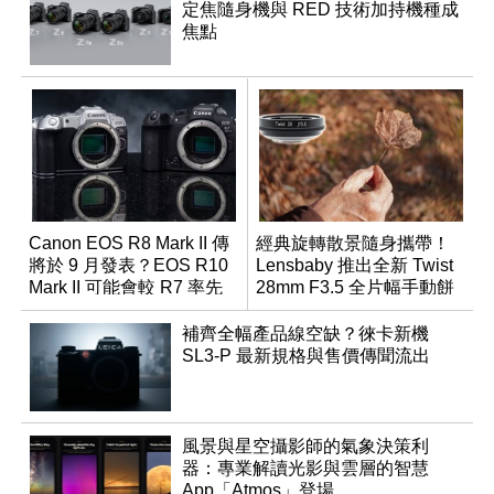
定焦隨身機與 RED 技術加持機種成
焦點
Canon EOS R8 Mark II 傳
經典旋轉散景隨身攜帶！
將於 9 月發表？EOS R10
Lensbaby 推出全新 Twist
Mark II 可能會較 R7 率先
28mm F3.5 全片幅手動餅
推出
乾鏡
補齊全幅產品線空缺？徠卡新機
SL3-P 最新規格與售價傳聞流出
風景與星空攝影師的氣象決策利
器：專業解讀光影與雲層的智慧
App「Atmos」登場