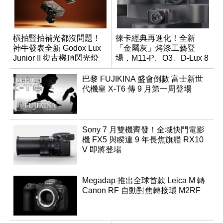
橫拍豎拍補光都沒問題！
徠卡經典再進化！全新
神牛發表全新 Godox Lux
「金屬灰」烤漆工藝登
Junior II 復古機頂閃光燈
場，M11-P、Q3、D-Lux 8
領銜換裝
巴黎 FUJIKINA 盛會倒數 富士新世
代機皇 X-T6 傳 9 月第一周登場
Sony 7 月雙機齊發！全域快門電影
機 FX5 與睽違 9 年長焦旗艦 RX10
V 即將登場
Megadap 推出全球首款 Leica M 轉
Canon RF 自動對焦轉接環 M2RF