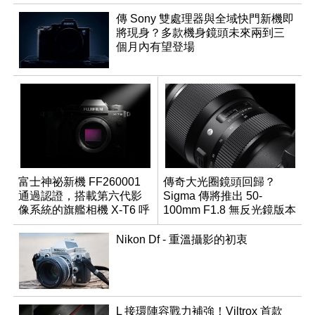
傳 Sony 雙處理器與全域快門新機即
將現身？多款機身鏡頭未來兩到三
個月內有望登場
富士神祕新機 FF260001
傳奇大光圈鏡頭回歸？
通過認證，搭載第六代影
Sigma 傳將推出 50-
像系統的旗艦相機 X-T6 呼
100mm F1.8 無反光鏡版本
之欲出？
Nikon Df - 重溫攝影的初衷
L 接環陣容戰力補強！Viltrox 首款