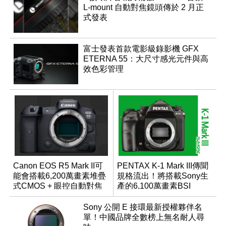
L-mount 自動對焦鏡頭傳於 2 月正
式發表
富士發表首款電影級錄影機 GFX
ETERNA 55：大尺寸感光元件與高
效色彩管理
Canon EOS R5 Mark II可
PENTAX K-1 Mark III傳聞
能會搭載6,200萬畫素堆疊
規格流出！將搭載Sony生
式CMOS + 眼控自動對焦
產的6,100萬畫素BSI
功能？
CMOS？
Sony 公開 E 接環最新授權夥伴名
單！中國品牌全數榜上無名耐人尋