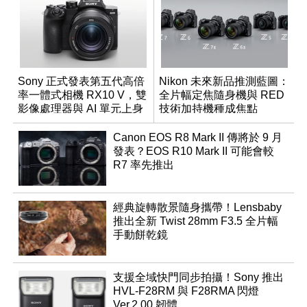
Sony 正式發表第五代高倍
Nikon 未來新品推測藍圖：
率一體式相機 RX10 V，雙
全片幅定焦隨身機與 RED
影像處理器與 AI 單元上身
技術加持機種成焦點
Canon EOS R8 Mark II 傳將於 9 月
發表？EOS R10 Mark II 可能會較
R7 率先推出
經典旋轉散景隨身攜帶！Lensbaby
推出全新 Twist 28mm F3.5 全片幅
手動餅乾鏡
支援全域快門同步拍攝！Sony 推出
HVL-F28RM 與 F28RMA 閃燈
Ver.2.00 韌體