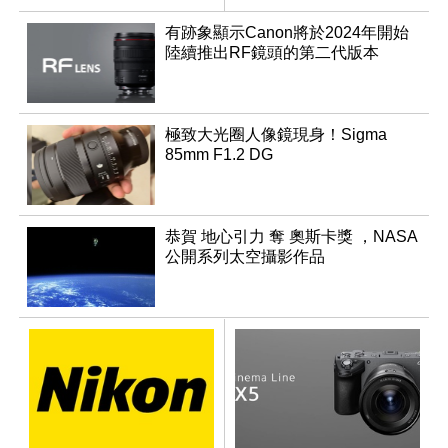
C100
有跡象顯示Canon將於2024年開始
陸續推出RF鏡頭的第二代版本
極致大光圈人像鏡現身！Sigma
85mm F1.2 DG
恭賀 地心引力 奪 奧斯卡獎 ，NASA
公開系列太空攝影作品