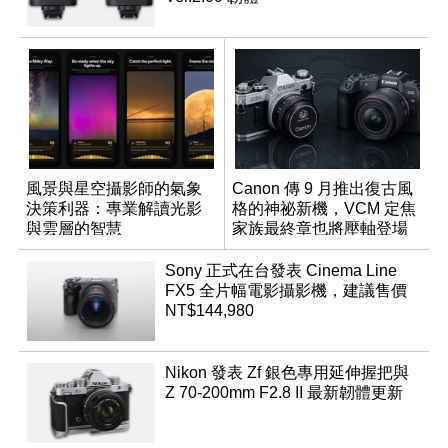
風景與星空攝影師的氣象
Canon 傳 9 月推出復古風
決策利器：專業解讀光影
格的神祕新機，VCM 定焦
與雲層的智慧
家族最終章也將壓軸登場
App「Atmos」登場
Sony 正式在台發表 Cinema Line
FX5 全片幅電影攝影機，建議售價
NT$144,980
Nikon 發表 Zf 銀色專用延伸握把與
Z 70-200mm F2.8 II 最新韌體更新