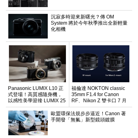
沉寂多時迎來新曙光？傳 OM
System 將於今年秋季推出全新輕量
化相機
Panasonic LUMIX L10 正
福倫達 NOKTON classic
式登場！高質感隨身機，
35mm F1.4 for Canon
以感性美學迎接 LUMIX 25
RF、Nikon Z 雙卡口 7 月
週年
同步登台
歐盟環保法規步步逼近！Canon 著
手開發「無氟」新型鏡頭鍍膜