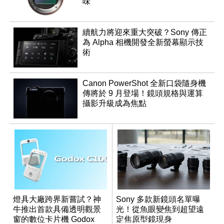
味
續航力將迎來重大突破？Sony 傳正
為 Alpha 相機開發全新螢幕顯示技
術
Canon PowerShot 全新口袋隨身機
傳將於 9 月登場！鏡頭規格與運算
攝影升級成為焦點
燈具大廠跨界新嘗試？神
Sony 多款新鏡頭名單曝
牛推出首款具備透明觀景
光！從魚眼變焦到超望遠
窗的數位卡片機 Godox
定焦原型鏡現身