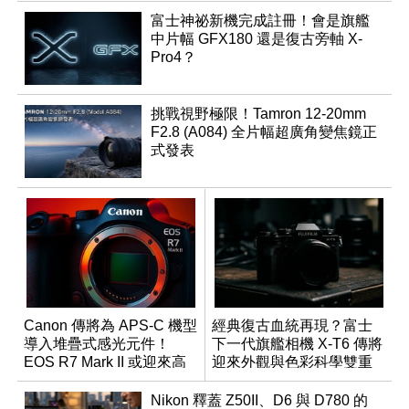
富士神祕新機完成註冊！會是旗艦
中片幅 GFX180 還是復古旁軸 X-
Pro4？
挑戰視野極限！Tamron 12-20mm
F2.8 (A084) 全片幅超廣角變焦鏡正
式發表
Canon 傳將為 APS-C 機型
經典復古血統再現？富士
導入堆疊式感光元件！
下一代旗艦相機 X-T6 傳將
EOS R7 Mark II 或迎來高
迎來外觀與色彩科學雙重
速讀出升級
優化
Nikon 釋蓋 Z50II、D6 與 D780 的