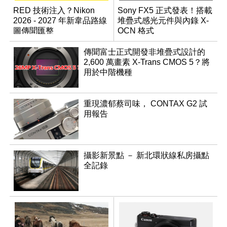
RED 技術注入？Nikon
Sony FX5 正式發表！搭載
2026 - 2027 年新韋品路線
堆疊式感光元件與內錄 X-
圖傳聞匯整
OCN 格式
傳聞富士正式開發非堆疊式設計的
2,600 萬畫素 X-Trans CMOS 5？將
用於中階機種
重現濃郁蔡司味， CONTAX G2 試
用報告
攝影新景點 － 新北環狀線私房攝點
全記錄