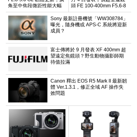
角至中焦段微距性能大幅
頭 FE 100-400mm F5.6-8
升級
Sony 最新註冊機號「WW308784」
曝光，隨身機或 APS-C 系統將迎新
成員？
富士傳將於 9 月發表 XF 400mm 超
望遠定焦鏡頭？野生動物攝影師期
待值拉滿
Canon 釋出 EOS R5 Mark II 最新韌
體 Ver.1.3.1，修正全域 AF 操作失
效問題