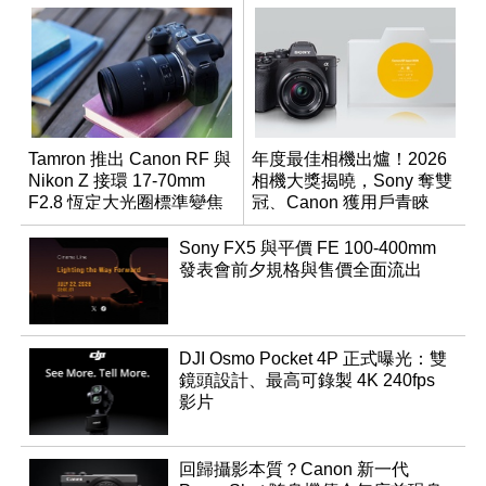
Tamron 推出 Canon RF 與
年度最佳相機出爐！2026
Nikon Z 接環 17-70mm
相機大獎揭曉，Sony 奪雙
F2.8 恆定大光圈標準變焦
冠、Canon 獲用戶青睞
鏡
Sony FX5 與平價 FE 100-400mm
發表會前夕規格與售價全面流出
DJI Osmo Pocket 4P 正式曝光：雙
鏡頭設計、最高可錄製 4K 240fps
影片
回歸攝影本質？Canon 新一代