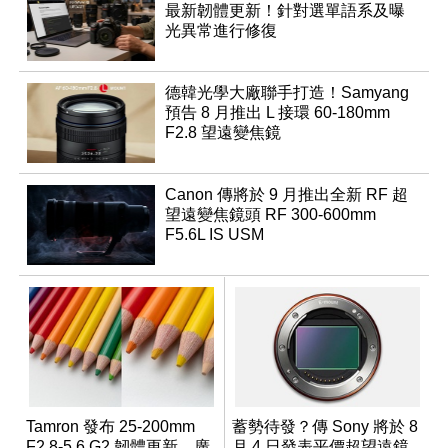
最新韌體更新！針對選單語系及曝
光異常進行修復
德韓光學大廠聯手打造！Samyang
預告 8 月推出 L 接環 60-180mm
F2.8 望遠變焦鏡
Canon 傳將於 9 月推出全新 RF 超
望遠變焦鏡頭 RF 300-600mm
F5.6L IS USM
Tamron 發布 25-200mm
蓄勢待發？傳 Sony 將於 8
F2.8-5.6 G2 韌體更新，廣
月 4 日發表平價超望遠鏡