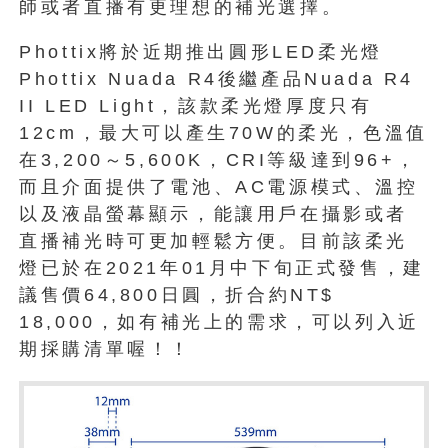
師或者直播有更理想的補光選擇。
Phottix將於近期推出圓形LED柔光燈
Phottix Nuada R4後繼產品Nuada R4
II LED Light，該款柔光燈厚度只有
12cm，最大可以產生70W的柔光，色溫值
在3,200～5,600K，CRI等級達到96+，
而且介面提供了電池、AC電源模式、溫控
以及液晶螢幕顯示，能讓用戶在攝影或者
直播補光時可更加輕鬆方便。目前該柔光
燈已於在2021年01月中下旬正式發售，建
議售價64,800日圓，折合約NT$
18,000，如有補光上的需求，可以列入近
期採購清單喔！！