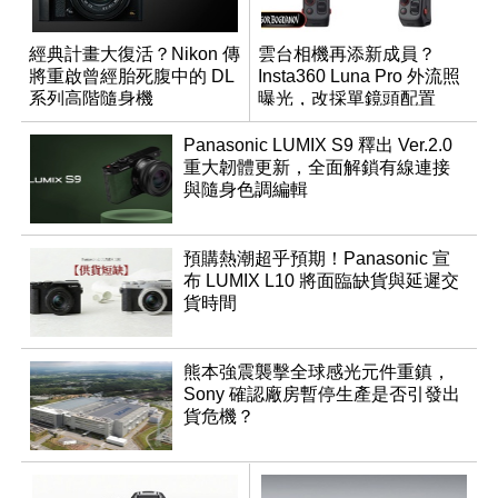
經典計畫大復活？Nikon 傳
雲台相機再添新成員？
將重啟曾經胎死腹中的 DL
Insta360 Luna Pro 外流照
系列高階隨身機
曝光，改採單鏡頭配置
Panasonic LUMIX S9 釋出 Ver.2.0
重大韌體更新，全面解鎖有線連接
與隨身色調編輯
預購熱潮超乎預期！Panasonic 宣
布 LUMIX L10 將面臨缺貨與延遲交
貨時間
熊本強震襲擊全球感光元件重鎮，
Sony 確認廠房暫停生產是否引發出
貨危機？