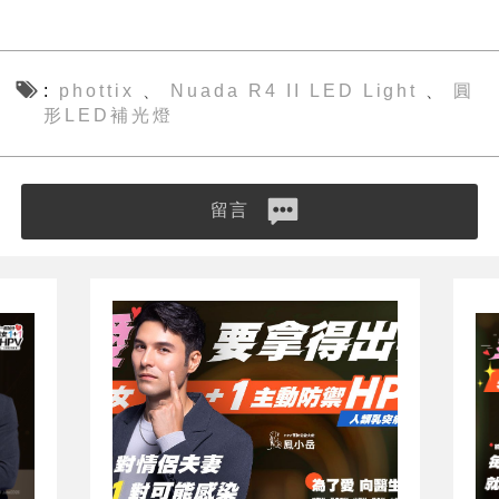
phottix
Nuada R4 II LED Light
圓
、
、
形LED補光燈
留言