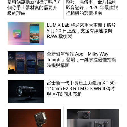
是時候該換新相機了嗎？7
輕巧、高倍率、全片幅到
個你手上器材真的需要升
影音記錄：2026 年最佳旅
級的理由
行相機的選購指南
LUMIX Lab 將迎來重大更新！將於
5 月 20 日上線，支援有線連接與
RAW 檔後製
全新銀河預報 App「Milky Way
Tonight」登場，一鍵掌握最佳拍攝
時機與構圖
富士新一代中長焦主力鏡頭 XF 50-
140mm F2.8 R LM OIS WR II 傳將
與 X-T6 同步亮相