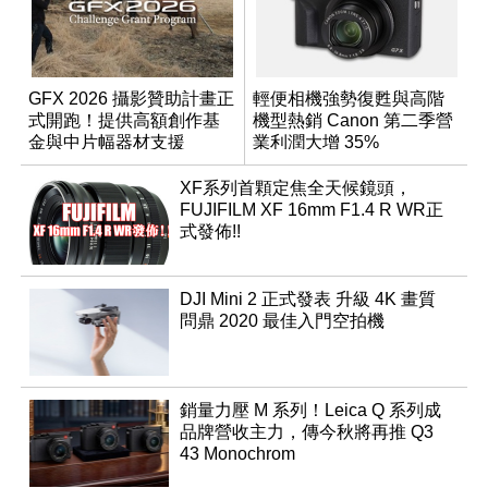
GFX 2026 攝影贊助計畫正
輕便相機強勢復甦與高階
式開跑！提供高額創作基
機型熱銷 Canon 第二季營
金與中片幅器材支援
業利潤大增 35%
XF系列首顆定焦全天候鏡頭，
FUJIFILM XF 16mm F1.4 R WR正
式發佈!!
DJI Mini 2 正式發表 升級 4K 畫質
問鼎 2020 最佳入門空拍機
銷量力壓 M 系列！Leica Q 系列成
品牌營收主力，傳今秋將再推 Q3
43 Monochrom