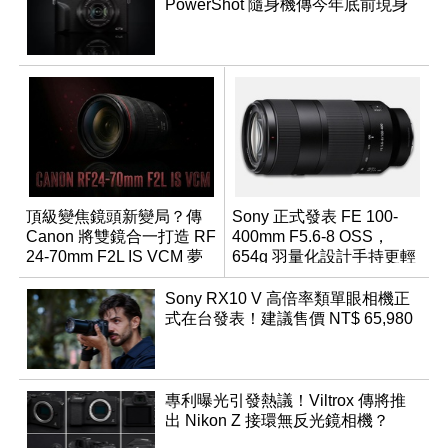
PowerShot 隨身機傳今年底前現身
頂級變焦鏡頭新變局？傳
Sony 正式發表 FE 100-
Canon 將雙鏡合一打造 RF
400mm F5.6-8 OSS，
24-70mm F2L IS VCM 夢
654g 羽量化設計手持更輕
幻規格
鬆
Sony RX10 V 高倍率類單眼相機正
式在台發表！建議售價 NT$ 65,980
專利曝光引發熱議！Viltrox 傳將推
出 Nikon Z 接環無反光鏡相機？