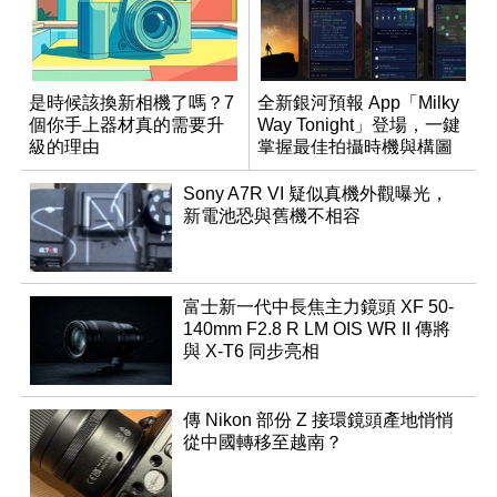
是時候該換新相機了嗎？7
全新銀河預報 App「Milky
個你手上器材真的需要升
Way Tonight」登場，一鍵
級的理由
掌握最佳拍攝時機與構圖
Sony A7R VI 疑似真機外觀曝光，
新電池恐與舊機不相容
富士新一代中長焦主力鏡頭 XF 50-
140mm F2.8 R LM OIS WR II 傳將
與 X-T6 同步亮相
傳 Nikon 部份 Z 接環鏡頭產地悄悄
從中國轉移至越南？