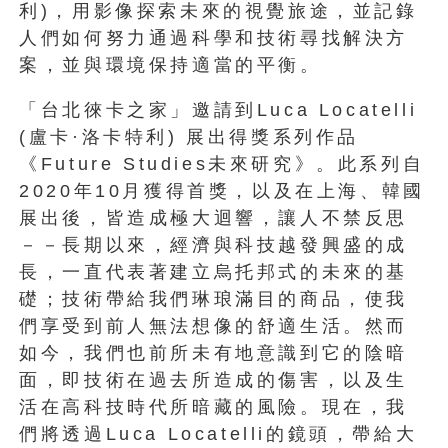
利)，用影像探索未來的視覺旅途，並記錄
人們如何努力通過科學和技術尋找解決方
案，並與環境保持適當的平衡。
「台北徠卡之家」邀請到Luca Locatelli
(盧卡·洛卡特利) 展出得獎系列作品
《Future Studies未來研究》。此系列自
2020年10月獲得首獎，
以及在上海、韓國
展出後，皆造成極大迴響，讓人不禁反思
－－
長期以來，經濟與科技越發興盛的成
長，
一直代表著建立烏托邦式的未來的基
礎；
技術帶給我們琳琅滿目的商品，
使我
們享受到前人無法想像的舒適生活。然而
如今，
我們也前所未有地意識到它的陰暗
面，即技術在過去所造成的傷害，
以及生
活在高科技時代所暗藏的風險。現在，我
們將透過Luca Locatelli的鏡頭，帶給大