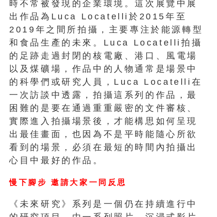
時不常被發現的企業環境。這次展覽中展
出作品為Luca Locatelli於2015年至
2019年之間所拍攝，
主要專注於能源轉型
和食品生產的未來。Luca Locatelli拍攝
的足跡走過封閉的核電廠、港口、
風電場
以及煤礦場，
作品中的人物通常是場景中
的科學們或研究人員，Luca Locatelli在
一次訪談中透露，拍攝這系列的作品，
最
困難的是要在通過重重嚴密的文件審核、
實際進入拍攝場景後，
才能構思如何呈現
出最佳畫面，也因為不是平時能隨心所欲
看到的場
景，必須在最短的時間內拍攝出
心目中最好的作品。
慢下腳步
邀請大家一同反思
《未來研究》系列是一個仍在持續進行中