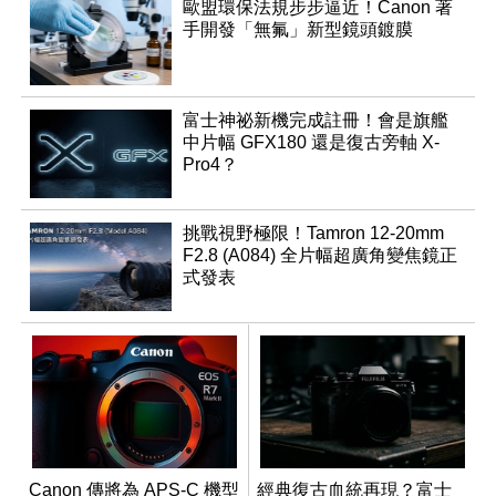
歐盟環保法規步步逼近！Canon 著
手開發「無氟」新型鏡頭鍍膜
富士神祕新機完成註冊！會是旗艦
中片幅 GFX180 還是復古旁軸 X-
Pro4？
挑戰視野極限！Tamron 12-20mm
F2.8 (A084) 全片幅超廣角變焦鏡正
式發表
Canon 傳將為 APS-C 機型
經典復古血統再現？富士