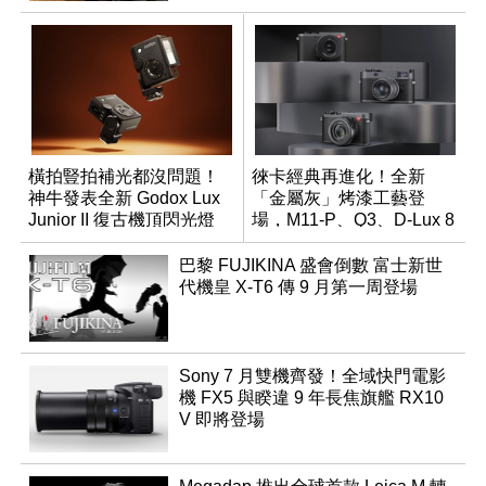
橫拍豎拍補光都沒問題！
徠卡經典再進化！全新
神牛發表全新 Godox Lux
「金屬灰」烤漆工藝登
Junior II 復古機頂閃光燈
場，M11-P、Q3、D-Lux 8
領銜換裝
巴黎 FUJIKINA 盛會倒數 富士新世
代機皇 X-T6 傳 9 月第一周登場
Sony 7 月雙機齊發！全域快門電影
機 FX5 與睽違 9 年長焦旗艦 RX10
V 即將登場