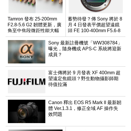
Tamron 發布 25-200mm
蓄勢待發？傳 Sony 將於 8
F2.8-5.6 G2 韌體更新，廣
月 4 日發表平價超望遠鏡
角至中焦段微距性能大幅
頭 FE 100-400mm F5.6-8
升級
Sony 最新註冊機號「WW308784」
曝光，隨身機或 APS-C 系統將迎新
成員？
富士傳將於 9 月發表 XF 400mm 超
望遠定焦鏡頭？野生動物攝影師期
待值拉滿
Canon 釋出 EOS R5 Mark II 最新韌
體 Ver.1.3.1，修正全域 AF 操作失
效問題