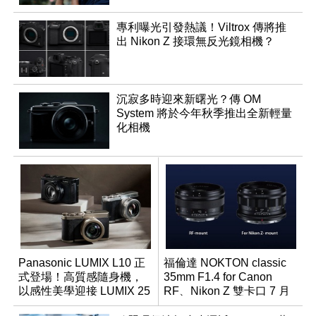
專利曝光引發熱議！Viltrox 傳將推
出 Nikon Z 接環無反光鏡相機？
沉寂多時迎來新曙光？傳 OM
System 將於今年秋季推出全新輕量
化相機
Panasonic LUMIX L10 正
福倫達 NOKTON classic
式登場！高質感隨身機，
35mm F1.4 for Canon
以感性美學迎接 LUMIX 25
RF、Nikon Z 雙卡口 7 月
週年
同步登台