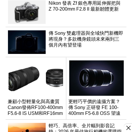
Nikon 發表 Zf 銀色專用延伸握把與
Z 70-200mm F2.8 II 最新韌體更新
傳 Sony 雙處理器與全域快門新機即
將現身？多款機身鏡頭未來兩到三
個月內有望登場
兼顧小型輕量化與高畫質
更輕巧平價的遠攝方案？
Canon發佈RF100-400mm
傳 Sony 正研發 FE 100-
F5.6-8 IS USM和RF16mm
400mm F5-6.8 OSS 望遠
F2.8 STM
變焦鏡頭
輕巧、高倍率、全片幅到影音記
錄：2026 年最佳旅行相機的選購指