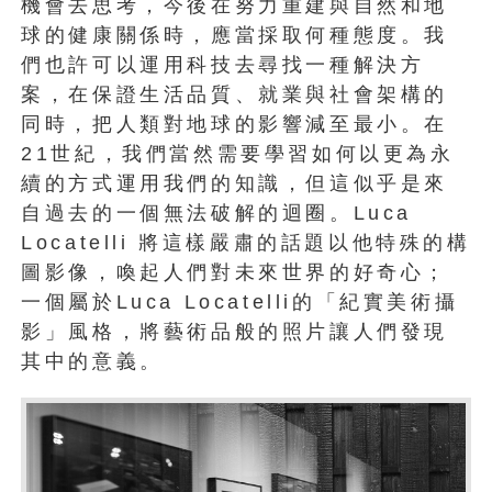
機會去思考，
今後在努力重建與自然和地
球的健康關係時，應當採取何種態度。
我
們也許可以運用科技去尋找一種解決方
案，在保證生活品質、
就業與社會架構的
同時，把人類對地球的影響減至最小。在
21世紀
，我們當然需要學習如何以更為永
續的方式運用我們的知識，
但這似乎是來
自過去的一個無法破解的迴圈。Luca
Locatelli 將這樣嚴肅的話題以他特殊的構
圖影像，喚起人們對未來世界的好奇
心；
一個屬於Luca Locatelli的「紀實美術攝
影」風格，
將藝術品般的照片讓人們發現
其中的意義。