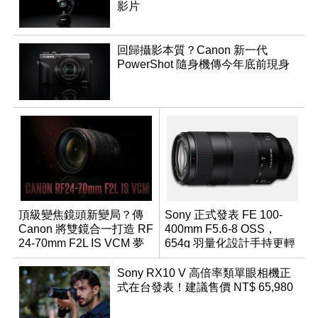
影片
回歸攝影本質？Canon 新一代
PowerShot 隨身機傳今年底前現身
頂級變焦鏡頭新變局？傳
Sony 正式發表 FE 100-
Canon 將雙鏡合一打造 RF
400mm F5.6-8 OSS，
24-70mm F2L IS VCM 夢
654g 羽量化設計手持更輕
幻規格
鬆
Sony RX10 V 高倍率類單眼相機正
式在台發表！建議售價 NT$ 65,980