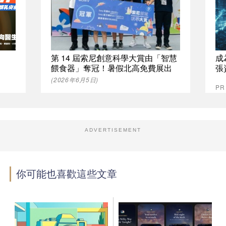
第 14 屆索尼創意科學大賞由「智慧
成
餵食器」奪冠！暑假北高免費展出
張
(2026年6月5日)
P
ADVERTISEMENT
你可能也喜歡這些文章