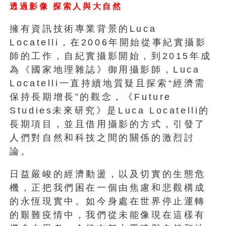
透過影像
探索人與大自然
擁有資訊技術專業背景的Luca
Locatelli，在2006年開始從事紀實攝影
師的工作，自
紀實攝影開始，到2015年成
為《國家地理雜誌》御用攝影師，L
uca
Locatelli一直持續地質疑且探索“經濟需
保持長期增長”
的觀念，《Future
Studies未來研究》是Luca Locatelli的
長期項目，並且借用攝影的方式，
引發了
人們對自然和科技之間的關係的激烈討
論。
日益嚴峻的經濟動盪，以及切實的生態危
機，
正把我們困在一個由焦慮和悲觀構成
的永恆現實中。
如今身處在世界停止運轉
的艱難疫情中，
我們從未能像現在這樣有