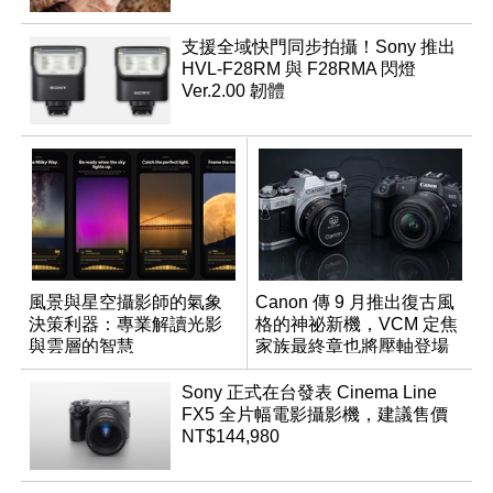
支援全域快門同步拍攝！Sony 推出
HVL-F28RM 與 F28RMA 閃燈
Ver.2.00 韌體
風景與星空攝影師的氣象
Canon 傳 9 月推出復古風
決策利器：專業解讀光影
格的神祕新機，VCM 定焦
與雲層的智慧
家族最終章也將壓軸登場
App「Atmos」登場
Sony 正式在台發表 Cinema Line
FX5 全片幅電影攝影機，建議售價
NT$144,980