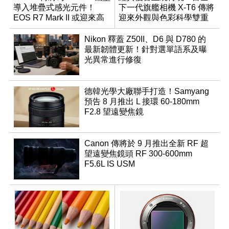
導入堆疊式感光元件！
下一代旗艦相機 X-T6 傳將
EOS R7 Mark II 或迎來高
迎來外觀與色彩科學雙重
速讀出升級
優化
Nikon 釋蓋 Z50II、D6 與 D780 的
最新韌體更新！針對選單語系及曝
光異常進行修復
德韓光學大廠聯手打造！Samyang
預告 8 月推出 L 接環 60-180mm
F2.8 望遠變焦鏡
Canon 傳將於 9 月推出全新 RF 超
望遠變焦鏡頭 RF 300-600mm
F5.6L IS USM