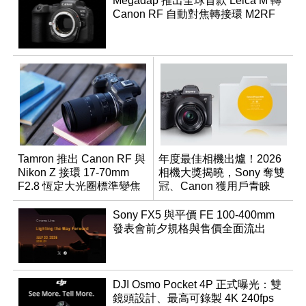
Megadap 推出全球首款 Leica M 轉
Canon RF 自動對焦轉接環 M2RF
Tamron 推出 Canon RF 與
年度最佳相機出爐！2026
Nikon Z 接環 17-70mm
相機大獎揭曉，Sony 奪雙
F2.8 恆定大光圈標準變焦
冠、Canon 獲用戶青睞
鏡
Sony FX5 與平價 FE 100-400mm
發表會前夕規格與售價全面流出
DJI Osmo Pocket 4P 正式曝光：雙
鏡頭設計、最高可錄製 4K 240fps