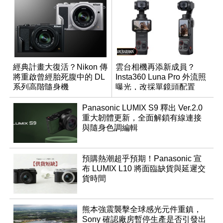
經典計畫大復活？Nikon 傳
雲台相機再添新成員？
將重啟曾經胎死腹中的 DL
Insta360 Luna Pro 外流照
系列高階隨身機
曝光，改採單鏡頭配置
Panasonic LUMIX S9 釋出 Ver.2.0
重大韌體更新，全面解鎖有線連接
與隨身色調編輯
預購熱潮超乎預期！Panasonic 宣
布 LUMIX L10 將面臨缺貨與延遲交
貨時間
熊本強震襲擊全球感光元件重鎮，
Sony 確認廠房暫停生產是否引發出