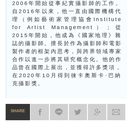
2006年開始從事紀實攝影師的工作。
自2016年以來，
他一直由國際機構代
理（例如藝術家管理協會Institute
for Artist Management）；從
2015年開始，他成為《國家地理》
雜
誌的攝影師。擅長於作為攝影師和電影
製作者的框架內思考，
與跨界領域專家
合作以進一步將其研究概念化。
他的作
品曾在國際上展出，並獲得許多獎項，
在2020年10月得
到徠卡奧斯卡·巴納
克攝影獎。
SHARE