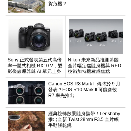
貨危機？
Sony 正式發表第五代高倍
Nikon 未來新品推測藍圖：
率一體式相機 RX10 V，雙
全片幅定焦隨身機與 RED
影像處理器與 AI 單元上身
技術加持機種成焦點
Canon EOS R8 Mark II 傳將於 9 月
發表？EOS R10 Mark II 可能會較
R7 率先推出
經典旋轉散景隨身攜帶！Lensbaby
推出全新 Twist 28mm F3.5 全片幅
手動餅乾鏡