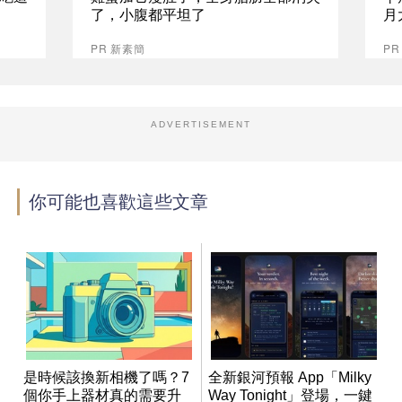
了，小腹都平坦了
月
PR 新素簡
PR
ADVERTISEMENT
你可能也喜歡這些文章
是時候該換新相機了嗎？7
全新銀河預報 App「Milky
個你手上器材真的需要升
Way Tonight」登場，一鍵