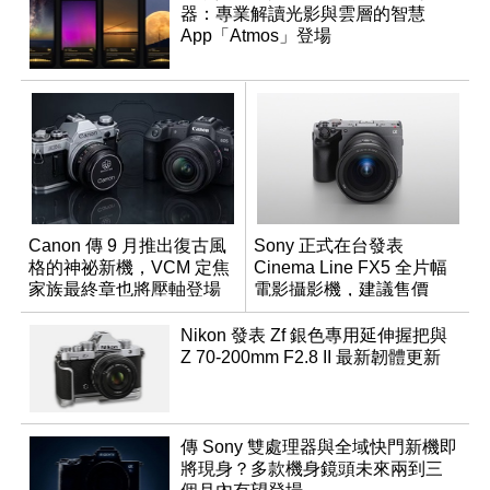
器：專業解讀光影與雲層的智慧
App「Atmos」登場
Canon 傳 9 月推出復古風
Sony 正式在台發表
格的神祕新機，VCM 定焦
Cinema Line FX5 全片幅
家族最終章也將壓軸登場
電影攝影機，建議售價
NT$144,980
Nikon 發表 Zf 銀色專用延伸握把與
Z 70-200mm F2.8 II 最新韌體更新
傳 Sony 雙處理器與全域快門新機即
將現身？多款機身鏡頭未來兩到三