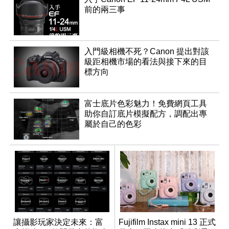
前的兩三事
入門級相機不死？Canon 提出對該
級距相機市場的看法與接下來的目
標方向
富士底片色彩魅力！免費網頁工具
助你自訂底片模擬配方，調配出專
屬於自己的色彩
讓攝影玩家決定未來：富
Fujifilm Instax mini 13 正式