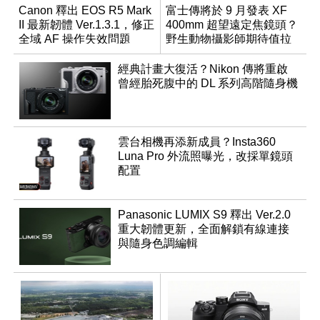
Canon 釋出 EOS R5 Mark
富士傳將於 9 月發表 XF
II 最新韌體 Ver.1.3.1，修正
400mm 超望遠定焦鏡頭？
全域 AF 操作失效問題
野生動物攝影師期待值拉
滿
經典計畫大復活？Nikon 傳將重啟
曾經胎死腹中的 DL 系列高階隨身機
雲台相機再添新成員？Insta360
Luna Pro 外流照曝光，改採單鏡頭
配置
Panasonic LUMIX S9 釋出 Ver.2.0
重大韌體更新，全面解鎖有線連接
與隨身色調編輯