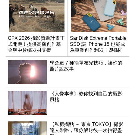
GFX 2026 攝影贊助計畫正
SanDisk Extreme Portable
式開跑！提供高額創作基
SSD 讓 iPhone 15 也能成
金與中片幅器材支援
為專業創作利器！即插即
用超便利，更有大容量與
高效能！
學會這 7 種簡單布光技巧，讓你的
照片說故事
《人像本事》教你找到自己的攝影
風格
【私房攝點 － 東京 TOKYO】攝影
達人帶路，讓你解封後一次拍得盡