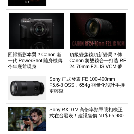
回歸攝影本質？Canon 新
頂級變焦鏡頭新變局？傳
一代 PowerShot 隨身機傳
Canon 將雙鏡合一打造 RF
今年底前現身
24-70mm F2L IS VCM 夢
幻規格
Sony 正式發表 FE 100-400mm
F5.6-8 OSS，654g 羽量化設計手持
更輕鬆
Sony RX10 V 高倍率類單眼相機正
式在台發表！建議售價 NT$ 65,980