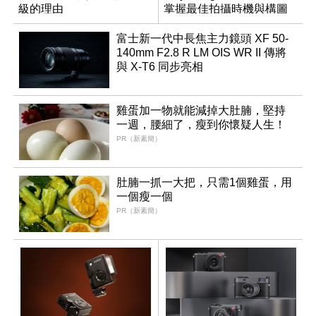
級的理由
掌握最佳拍攝時機與構圖
富士新一代中長焦主力鏡頭 XF 50-
140mm F2.8 R LM OIS WR II 傳將
與 X-T6 同步亮相
雞蛋加一物就能減掉大肚腩，堅持
一週，腰細了，瘦到你懷疑人生！
PR（新素簡）
肚腩一抓一大把，只需1個雞蛋，用
一個瘦一個
PR（新素簡）