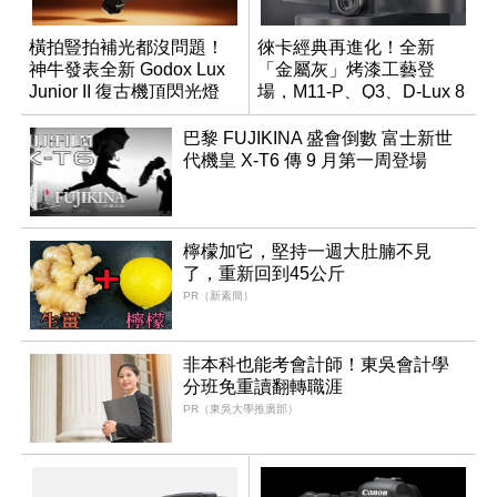
橫拍豎拍補光都沒問題！
徠卡經典再進化！全新
神牛發表全新 Godox Lux
「金屬灰」烤漆工藝登
Junior II 復古機頂閃光燈
場，M11-P、Q3、D-Lux 8
領銜換裝
巴黎 FUJIKINA 盛會倒數 富士新世
代機皇 X-T6 傳 9 月第一周登場
檸檬加它，堅持一週大肚腩不見
了，重新回到45公斤
PR（新素簡）
非本科也能考會計師！東吳會計學
分班免重讀翻轉職涯
PR（東吳大學推廣部）