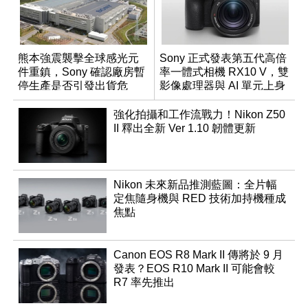
熊本強震襲擊全球感光元
Sony 正式發表第五代高倍
件重鎮，Sony 確認廠房暫
率一體式相機 RX10 V，雙
停生產是否引發出貨危
影像處理器與 AI 單元上身
機？
強化拍攝和工作流戰力！Nikon Z50
II 釋出全新 Ver 1.10 韌體更新
Nikon 未來新品推測藍圖：全片幅
定焦隨身機與 RED 技術加持機種成
焦點
Canon EOS R8 Mark II 傳將於 9 月
發表？EOS R10 Mark II 可能會較
R7 率先推出