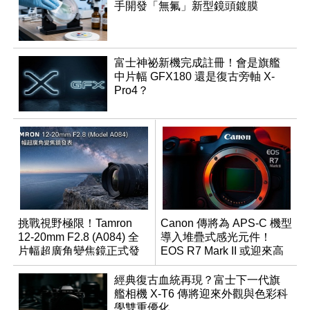
手開發「無氟」新型鏡頭鍍膜
富士神祕新機完成註冊！會是旗艦
中片幅 GFX180 還是復古旁軸 X-
Pro4？
挑戰視野極限！Tamron
Canon 傳將為 APS-C 機型
12-20mm F2.8 (A084) 全
導入堆疊式感光元件！
片幅超廣角變焦鏡正式發
EOS R7 Mark II 或迎來高
表
速讀出升級
經典復古血統再現？富士下一代旗
艦相機 X-T6 傳將迎來外觀與色彩科
學雙重優化