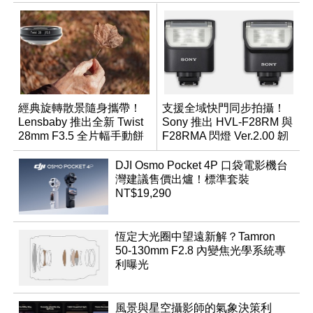
經典旋轉散景隨身攜帶！
支援全域快門同步拍攝！
Lensbaby 推出全新 Twist
Sony 推出 HVL-F28RM 與
28mm F3.5 全片幅手動餅
F28RMA 閃燈 Ver.2.00 韌
乾鏡
體
DJI Osmo Pocket 4P 口袋電影機台
灣建議售價出爐！標準套裝
NT$19,290
恆定大光圈中望遠新解？Tamron
50-130mm F2.8 內變焦光學系統專
利曝光
風景與星空攝影師的氣象決策利