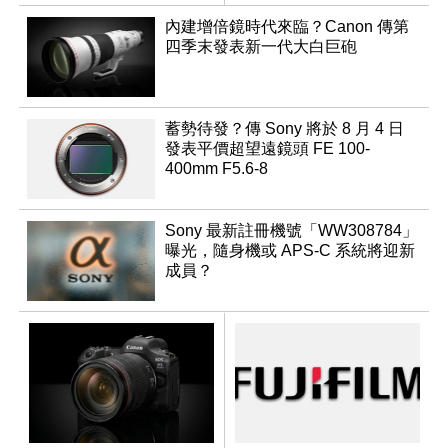
升級
內建增倍鏡時代來臨？Canon 傳第
四季末發表新一代大白巨砲
蓄勢待發？傳 Sony 將於 8 月 4 日
發表平價超望遠鏡頭 FE 100-
400mm F5.6-8
Sony 最新註冊機號「WW308784」
曝光，隨身機或 APS-C 系統將迎新
成員？