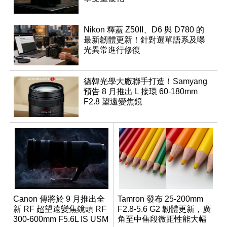
Nikon 釋蓋 Z50II、D6 與 D780 的
最新韌體更新！針對選單語系及曝
光異常進行修復
德韓光學大廠聯手打造！Samyang
預告 8 月推出 L 接環 60-180mm
F2.8 望遠變焦鏡
Canon 傳將於 9 月推出全
Tamron 發布 25-200mm
新 RF 超望遠變焦鏡頭 RF
F2.8-5.6 G2 韌體更新，廣
300-600mm F5.6L IS USM
角至中焦段微距性能大幅