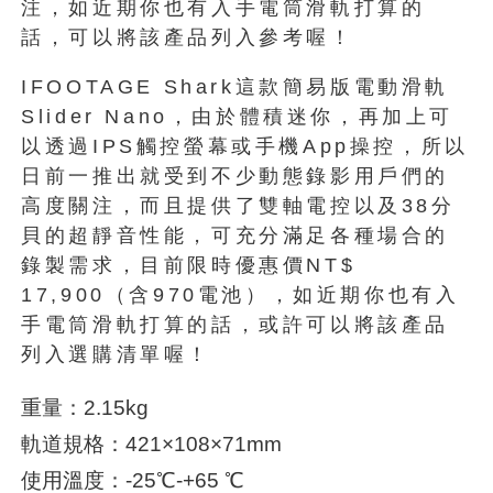
注，如近期你也有入手電筒滑軌打算的
話，可以將該產品列入參考喔！
IFOOTAGE Shark這款簡易版電動滑軌
Slider Nano，由於體積迷你，再加上可
以透過IPS觸控螢幕或手機App操控，所以
日前一推出就受到不少動態錄影用戶們的
高度關注，而且提供了雙軸電控以及38分
貝的超靜音性能，可充分滿足各種場合的
錄製需求，目前限時優惠價NT$
17,900（含970電池），如近期你也有入
手電筒滑軌打算的話，或許可以將該產品
列入選購清單喔！
重量：2.15kg
軌道規格：421×108×71mm
使用溫度：-25℃-+65 ℃