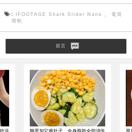
IFOOTAGE Shark Slider Nano
電筒
、
滑軌
留言
吃這
雞蛋加它瘦肚子，全身脂肪全部消失
早