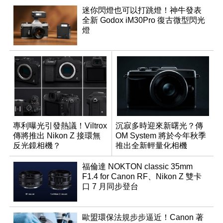
迷你閃燈也可以打跳燈！神牛發表
全新 Godox iM30Pro 復古微型閃光
燈
專利曝光引發熱議！Viltrox
沉寂多時迎來新曙光？傳
傳將推出 Nikon Z 接環無
OM System 將於今年秋季
反光鏡相機？
推出全新輕量化相機
福倫達 NOKTON classic 35mm
F1.4 for Canon RF、Nikon Z 雙卡
口 7 月同步登台
歐盟環保法規步步逼近！Canon 著