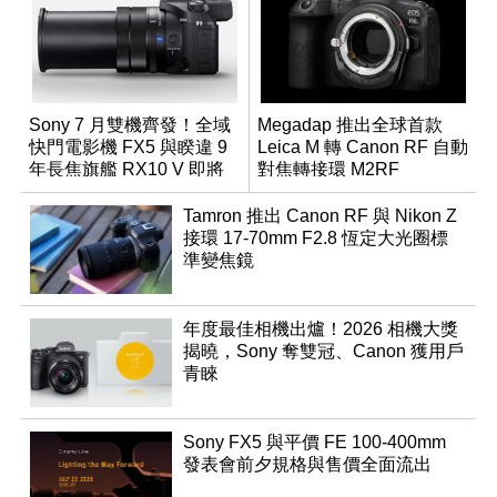
Sony 7 月雙機齊發！全域
Megadap 推出全球首款
快門電影機 FX5 與睽違 9
Leica M 轉 Canon RF 自動
年長焦旗艦 RX10 V 即將
對焦轉接環 M2RF
登場
Tamron 推出 Canon RF 與 Nikon Z
接環 17-70mm F2.8 恆定大光圈標
準變焦鏡
年度最佳相機出爐！2026 相機大獎
揭曉，Sony 奪雙冠、Canon 獲用戶
青睞
Sony FX5 與平價 FE 100-400mm
發表會前夕規格與售價全面流出