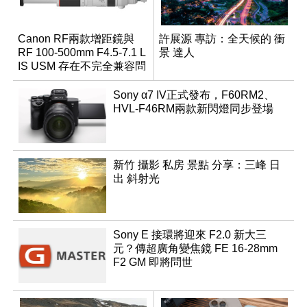
Canon RF兩款增距鏡與
許展源 專訪：全天候的 衝
RF 100-500mm F4.5-7.1 L
景 達人
IS USM 存在不完全兼容問
題
Sony α7 IV正式發布，F60RM2、
HVL-F46RM兩款新閃燈同步登場
新竹 攝影 私房 景點 分享：三峰 日
出 斜射光
Sony E 接環將迎來 F2.0 新大三
元？傳超廣角變焦鏡 FE 16-28mm
F2 GM 即將問世