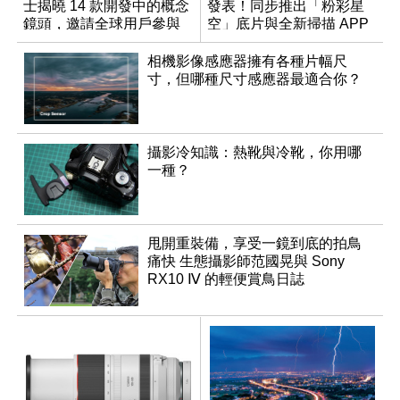
士揭曉 14 款開發中的概念
發表！同步推出「粉彩星
鏡頭，邀請全球用戶參與
空」底片與全新掃描 APP
決策
相機影像感應器擁有各種片幅尺
寸，但哪種尺寸感應器最適合你？
攝影冷知識：熱靴與冷靴，你用哪
一種？
甩開重裝備，享受一鏡到底的拍鳥
痛快 生態攝影師范國晃與 Sony
RX10 Ⅳ 的輕便賞鳥日誌