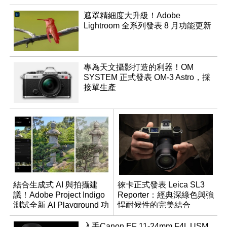
遮罩精細度大升級！Adobe
Lightroom 全系列發表 8 月功能更新
專為天文攝影打造的利器！OM
SYSTEM 正式發表 OM-3 Astro，採
接單生產
結合生成式 AI 與拍攝建
徠卡正式發表 Leica SL3
議！Adobe Project Indigo
Reporter：經典深綠色與強
測試全新 AI Playground 功
悍耐候性的完美結合
能
入手Canon EF 11-24mm F4L USM