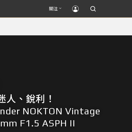
關注
迷人、銳利！
ander NOKTON Vintage
0mm F1.5 ASPH II