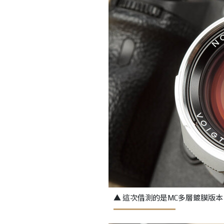
▲ 這次借測的是MC多層鍍膜版