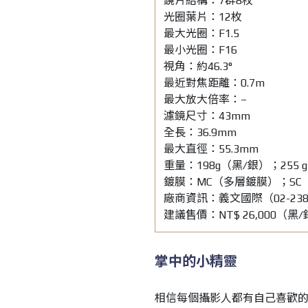
鏡片結構：7群8枚
光圈葉片：12枚
最大光圈：F1.5
最小光圈：F16
視角：約46.3°
最近對焦距離：0.7m
最大放大倍率：–
濾鏡尺寸：43mm
全長：36.9mm
最大直徑：55.3mm
重量：198g（黑∕銀）；255
鍍膜：MC（多層鍍膜）；SC
廠商資訊：義文國際（02-2381
建議售價：NT$ 26,000（黑∕
掌中的小精靈
相信每個攝影人都有自己喜歡