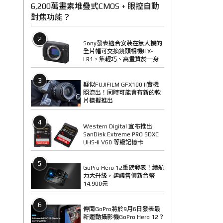
6,200萬畫素堆疊式CMOS + 眼控自動
對焦功能？
2
Sony發表適合安裝在無人機的
全片幅可交換鏡頭相機ILX-
LR1，集輕巧、高畫質於一身
3
疑似FUJIFILM GFX100 II實機
照流出！同時可能會有新的軟
片模擬推出
4
Western Digital 宣布推出
SanDisk Extreme PRO SDXC
UHS-II V60 等級記憶卡
5
GoPro Hero 12重磅發表！續航
力大升級，建議售價新台幣
14,900元
6
傳聞GoPro將於9月6日發表最
新運動攝影機GoPro Hero 12？