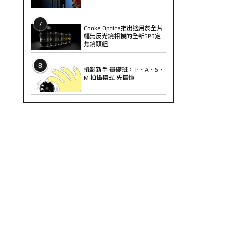
7
Cooke Optics推出適用於全片
幅無反光鏡相機的全新SP3定
焦鏡頭組
8
攝影新手 基礎班： P、A、S、
M 拍攝模式 先搞懂