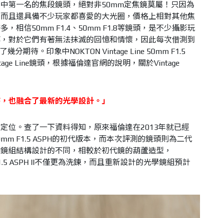
中第一名的焦段鏡頭，絕對非50mm定焦鏡莫屬！只因為
，而且還具備不少玩家都喜愛的大光圈，價格上相對其他焦
相信50mm F1.4、50mm F1.8等鏡頭，是不少攝影玩
磚，對於它們有著無法抹滅的回憶和情懷，因此每次借測到
待。印象中NOKTON Vintage Line 50mm F1.5
tage Line鏡頭，根據福倫達官網的說明，關於Vintage
時，也融合了最新的光學設計。」
定位。查了一下資料得知，原來福倫達在2013年就已經
ine 50mm F1.5 ASPH的初代版本，而本次評測的鏡頭則為二代
和鏡組結構設計的不同，相較於初代鏡的葫蘆造型，
50mm F1.5 ASPH II不僅更為洗鍊，而且重新設計的光學鏡組預計