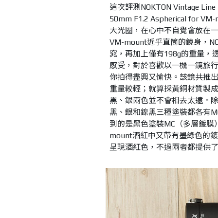
這次評測NOKTON Vintage Li
50mm F1.2 Aspherical
大光圈，在心中不自覺會放在一起比較。不
VM-mount近乎直筒的鏡身，NOKTO
窕，再加上僅有198g的重量，
感受，對於喜歡以一機一鏡旅行或
你拍得盡興又愉快。該鏡共推
重量較輕；就算採黃銅材質製成
黑、銀兩色並不會相去太遠。除此之外，NO
黑、銀和鎳黑三種塗裝都各有M
到的是黑色塗裝MC（多層鍍膜）版，相較於
mount酒紅中又帶有墨綠色的鍍膜，NOK
呈現酒紅色，不過兩者都提供