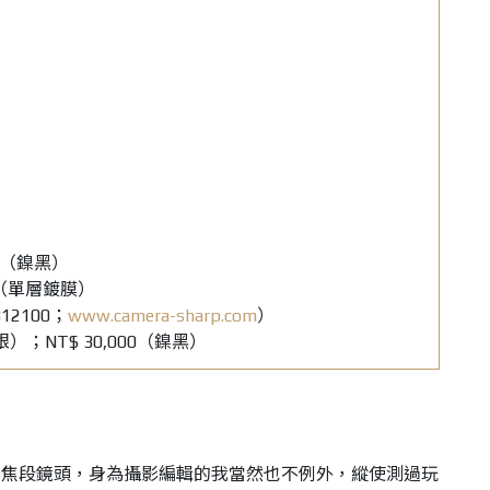
 g（鎳黑）
（單層鍍膜）
2100；
www.camera-sharp.com
）
銀）；NT$ 30,000（鎳黑）
的焦段鏡頭，身為攝影編輯的我當然也不例外，縱使測過玩