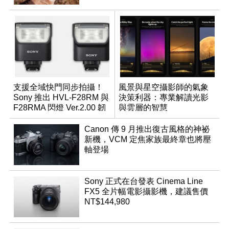
支援全域快門同步拍攝！
風景與星空攝影師的氣象
Sony 推出 HVL-F28RM 與
決策利器：專業解讀光影
F28RMA 閃燈 Ver.2.00 韌
與雲層的智慧
體
App「Atmos」登場
Canon 傳 9 月推出復古風格的神祕
新機，VCM 定焦家族最終章也將壓
軸登場
Sony 正式在台發表 Cinema Line
FX5 全片幅電影攝影機，建議售價
NT$144,980