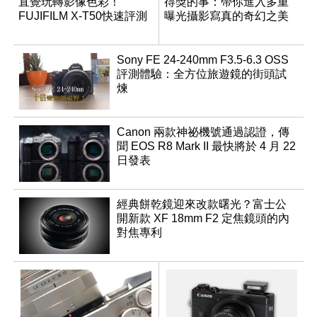
直覺玩轉影像色彩！
得獎的事：帶你進入多重
FUJIFILM X-T50快速評測
曝光攝影寫真的奇幻之美
Sony FE 24-240mm F3.5-6.3 OSS
評測體驗：全方位旅遊鏡的街頭試
煉
Canon 兩款神祕機號通過認證，傳
聞 EOS R8 Mark II 最快將於 4 月 22
日發表
經典餅乾鏡迎來改款曙光？富士公
開新款 XF 18mm F2 定焦鏡頭的內
對焦專利