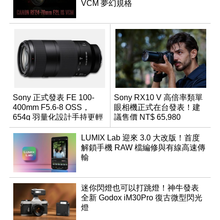
VCM 夢幻規格
Sony 正式發表 FE 100-
Sony RX10 V 高倍率類單
400mm F5.6-8 OSS，
眼相機正式在台發表！建
654g 羽量化設計手持更輕
議售價 NT$ 65,980
鬆
LUMIX Lab 迎來 3.0 大改版！首度
解鎖手機 RAW 檔編修與有線高速傳
輸
迷你閃燈也可以打跳燈！神牛發表
全新 Godox iM30Pro 復古微型閃光
燈