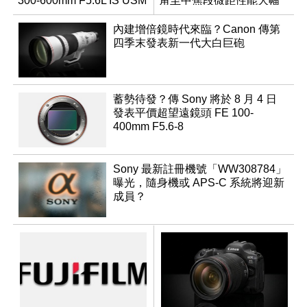
300-600mm F5.6L IS USM
角至中焦段微距性能大幅
升級
內建增倍鏡時代來臨？Canon 傳第
四季末發表新一代大白巨砲
蓄勢待發？傳 Sony 將於 8 月 4 日
發表平價超望遠鏡頭 FE 100-
400mm F5.6-8
Sony 最新註冊機號「WW308784」
曝光，隨身機或 APS-C 系統將迎新
成員？