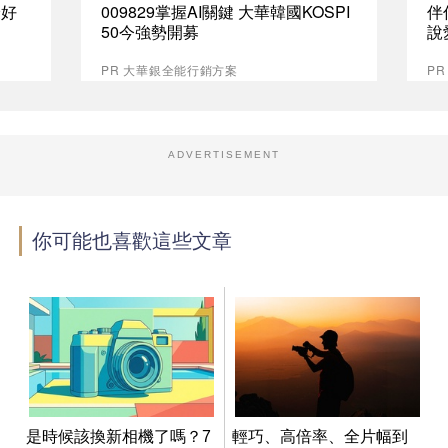
最好
009829掌握AI關鍵 大華韓國KOSPI
伴
50今強勢開募
說
PR 大華銀全能行銷方案
P
ADVERTISEMENT
你可能也喜歡這些文章
是時候該換新相機了嗎？7
輕巧、高倍率、全片幅到