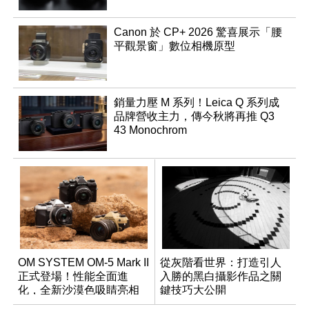
Canon 於 CP+ 2026 驚喜展示「腰
平觀景窗」數位相機原型
銷量力壓 M 系列！Leica Q 系列成
品牌營收主力，傳今秋將再推 Q3
43 Monochrom
OM SYSTEM OM-5 Mark II
從灰階看世界：打造引人
正式登場！性能全面進
入勝的黑白攝影作品之關
化，全新沙漠色吸睛亮相
鍵技巧大公開