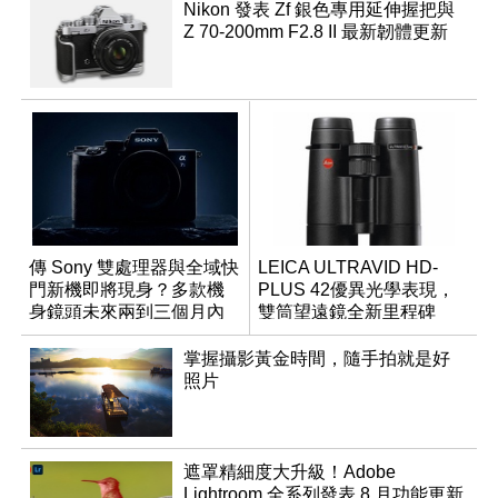
Nikon 發表 Zf 銀色專用延伸握把與
Z 70-200mm F2.8 II 最新韌體更新
傳 Sony 雙處理器與全域快
LEICA ULTRAVID HD-
門新機即將現身？多款機
PLUS 42優異光學表現，
身鏡頭未來兩到三個月內
雙筒望遠鏡全新里程碑
有望登場
掌握攝影黃金時間，隨手拍就是好
照片
遮罩精細度大升級！Adobe
Lightroom 全系列發表 8 月功能更新