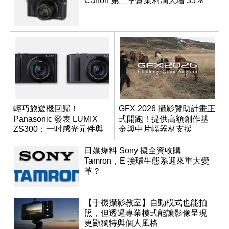
Canon 第二季營業利潤大增 35%
輕巧旅遊機回歸！
GFX 2026 攝影贊助計畫正
Panasonic 發表 LUMIX
式開跑！提供高額創作基
ZS300：一吋感光元件與
金與中片幅器材支援
15 倍光學變焦
日媒爆料 Sony 擬全資收購
Tamron，E 接環生態系迎來重大變
革？
【手機攝影教室】自動模式也能拍
照，但透過專業模式能讓影像呈現
更顯獨特與個人風格