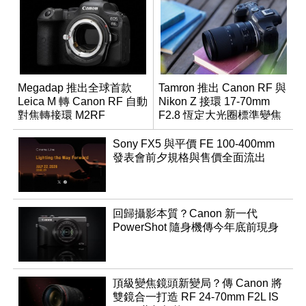
Megadap 推出全球首款
Tamron 推出 Canon RF 與
Leica M 轉 Canon RF 自動
Nikon Z 接環 17-70mm
對焦轉接環 M2RF
F2.8 恆定大光圈標準變焦
鏡
Sony FX5 與平價 FE 100-400mm
發表會前夕規格與售價全面流出
回歸攝影本質？Canon 新一代
PowerShot 隨身機傳今年底前現身
頂級變焦鏡頭新變局？傳 Canon 將
雙鏡合一打造 RF 24-70mm F2L IS