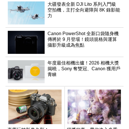
大疆發表全新 DJI Lito 系列入門級
空拍機，主打全向避障與 8K 錄影能
力
Canon PowerShot 全新口袋隨身機
傳將於 9 月登場！鏡頭規格與運算
攝影升級成為焦點
年度最佳相機出爐！2026 相機大獎
揭曉，Sony 奪雙冠、Canon 獲用戶
青睞