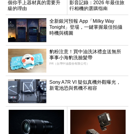
個你手上器材真的需要升
影音記錄：2026 年最佳旅
級的理由
行相機的選購指南
全新銀河預報 App「Milky Way
Tonight」登場，一鍵掌握最佳拍攝
時機與構圖
豹粉注意！買中油洗沐禮盒送無所
事事小海豹洗臉髮帶
PR（台灣中油股份有限公司）
Sony A7R VI 疑似真機外觀曝光，
新電池恐與舊機不相容