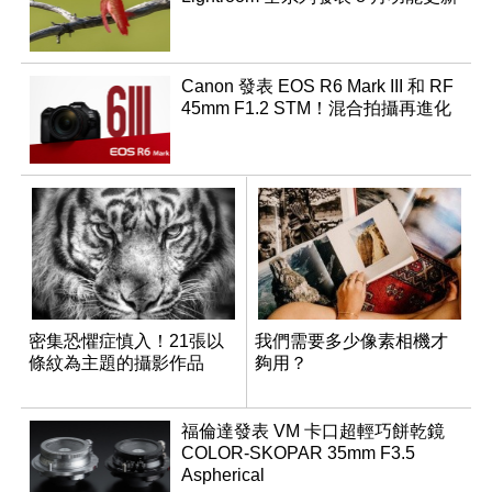
Canon 發表 EOS R6 Mark III 和 RF
45mm F1.2 STM！混合拍攝再進化
密集恐懼症慎入！21張以
我們需要多少像素相機才
條紋為主題的攝影作品
夠用？
福倫達發表 VM 卡口超輕巧餅乾鏡
COLOR-SKOPAR 35mm F3.5
Aspherical