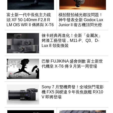
富士新一代中長焦主力鏡
橫拍豎拍補光都沒問題！
頭 XF 50-140mm F2.8 R
神牛發表全新 Godox Lux
LM OIS WR II 傳將與 X-T6
Junior II 復古機頂閃光燈
同步亮相
徠卡經典再進化！全新「金屬灰」
烤漆工藝登場，M11-P、Q3、D-
Lux 8 領銜換裝
巴黎 FUJIKINA 盛會倒數 富士新世
代機皇 X-T6 傳 9 月第一周登場
Sony 7 月雙機齊發！全域快門電影
機 FX5 與睽違 9 年長焦旗艦 RX10
V 即將登場