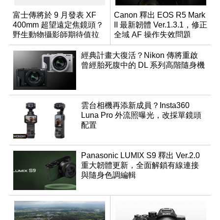
富士傳將於 9 月發表 XF
Canon 釋出 EOS R5 Mark
400mm 超望遠定焦鏡頭？
II 最新韌體 Ver.1.3.1，修正
野生動物攝影師期待值拉
全域 AF 操作失效問題
滿
經典計畫大復活？Nikon 傳將重啟
曾經胎死腹中的 DL 系列高階隨身機
雲台相機再添新成員？Insta360
Luna Pro 外流照曝光，改採單鏡頭
配置
Panasonic LUMIX S9 釋出 Ver.2.0
重大韌體更新，全面解鎖有線連接
與隨身色調編輯