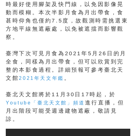
時最好使用腳架及快門線，以免因影像晃
動而模糊。本次半影月食為月出帶食，食
甚時仰角也僅約7.5度，故觀測時需挑選東
方地平線無遮蔽處，以免被遮擋而影響觀
察。
臺灣下次可見月食為2021年5月26日的月
全食，同樣為月出帶食，但可以欣賞到完
整的本影食過程。詳細預報可參考臺北天
文館
。
2021年天文年鑑
臺北天文館將於11月30日17時起，於
進行直播，但
Youtube「臺北天文館」頻道
月出階段可能受週邊建物遮蔽，敬請見
諒。