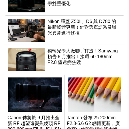
學雙重優化
Nikon 釋蓋 Z50II、D6 與 D780 的
最新韌體更新！針對選單語系及曝
光異常進行修復
德韓光學大廠聯手打造！Samyang
預告 8 月推出 L 接環 60-180mm
F2.8 望遠變焦鏡
Canon 傳將於 9 月推出全
Tamron 發布 25-200mm
新 RF 超望遠變焦鏡頭 RF
F2.8-5.6 G2 韌體更新，廣