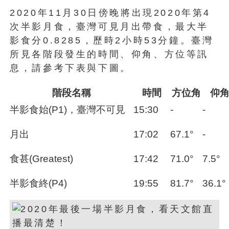
2020年11月30日傍晚將出現2020年第4
次半影月食，臺灣可見月出帶食，最大半
影食分0.8285，歷時2小時53分鐘。臺灣
所見各階段發生的時間、仰角、方位等訊
息，請參考下表與下圖。
階段名稱
時間
方位角
仰
半影食始(P1)，臺灣不可見
15:30
-
-
月出
17:02
67.1°
-
食甚(Greatest)
17:42
71.0°
7.5°
半影食終(P4)
19:55
81.7°
36.1°