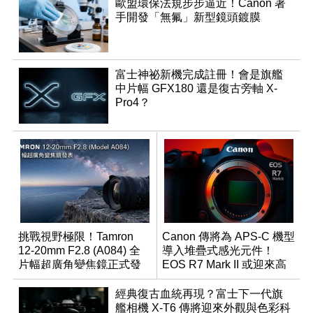
歐盟環保法規步步逼近！Canon 著
手開發「無氟」新型鏡頭鍍膜
富士神祕新機完成註冊！會是旗艦
中片幅 GFX180 還是復古旁軸 X-
Pro4？
挑戰視野極限！Tamron
Canon 傳將為 APS-C 機型
12-20mm F2.8 (A084) 全
導入堆疊式感光元件！
片幅超廣角變焦鏡正式發
EOS R7 Mark II 或迎來高
表
速讀出升級
經典復古血統再現？富士下一代旗
艦相機 X-T6 傳將迎來外觀與色彩科