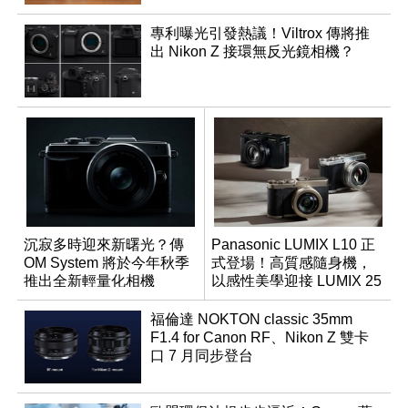
專利曝光引發熱議！Viltrox 傳將推
出 Nikon Z 接環無反光鏡相機？
沉寂多時迎來新曙光？傳
Panasonic LUMIX L10 正
OM System 將於今年秋季
式登場！高質感隨身機，
推出全新輕量化相機
以感性美學迎接 LUMIX 25
週年
福倫達 NOKTON classic 35mm
F1.4 for Canon RF、Nikon Z 雙卡
口 7 月同步登台