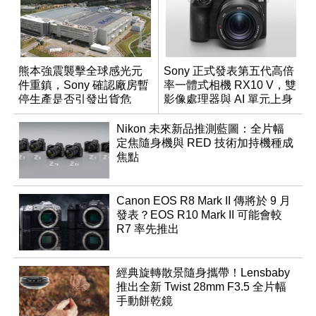
熊本強震襲擊全球感光元
Sony 正式發表第五代高倍
件重鎮，Sony 確認廠房暫
率一體式相機 RX10 V，雙
停生產是否引發出貨危
影像處理器與 AI 單元上身
機？
Nikon 未來新品推測藍圖：全片幅
定焦隨身機與 RED 技術加持機種成
焦點
Canon EOS R8 Mark II 傳將於 9 月
發表？EOS R10 Mark II 可能會較
R7 率先推出
經典旋轉散景隨身攜帶！Lensbaby
推出全新 Twist 28mm F3.5 全片幅
手動餅乾鏡