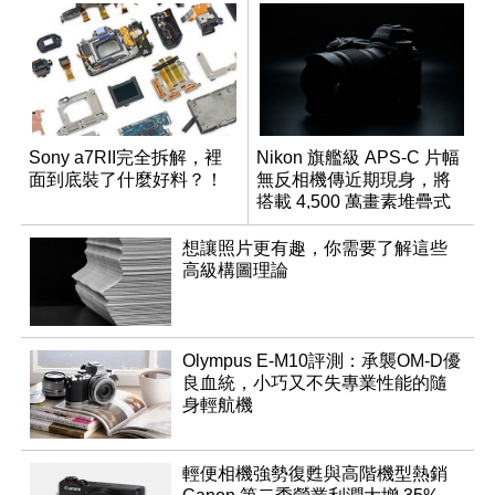
Sony a7RII完全拆解，裡
Nikon 旗艦級 APS-C 片幅
面到底裝了什麼好料？！
無反相機傳近期現身，將
搭載 4,500 萬畫素堆疊式
感光元件？
想讓照片更有趣，你需要了解這些
高級構圖理論
Olympus E-M10評測：承襲OM-D優
良血統，小巧又不失專業性能的隨
身輕航機
輕便相機強勢復甦與高階機型熱銷