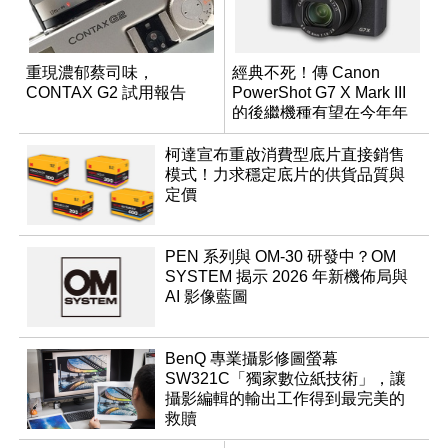
重現濃郁蔡司味，
經典不死！傳 Canon
CONTAX G2 試用報告
PowerShot G7 X Mark III
的後繼機種有望在今年年
底前推出？
柯達宣布重啟消費型底片直接銷售
模式！力求穩定底片的供貨品質與
定價
PEN 系列與 OM-30 研發中？OM
SYSTEM 揭示 2026 年新機佈局與
AI 影像藍圖
BenQ 專業攝影修圖螢幕
SW321C「獨家數位紙技術」，讓
攝影編輯的輸出工作得到最完美的
救贖