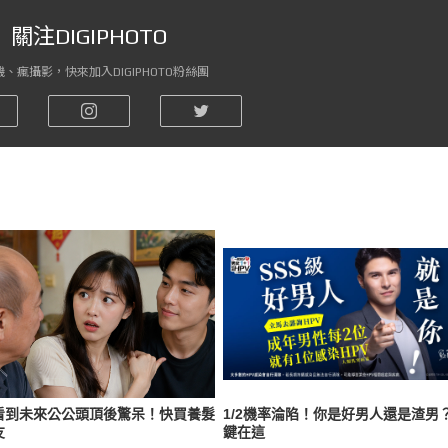
關注DIGIPHOTO
、瘋攝影，快來加入DIGIPHOTO粉絲團
看到未來公公頭頂後驚呆！快買養髮
1/2機率淪陷！你是好男人還是渣男
友
鍵在這