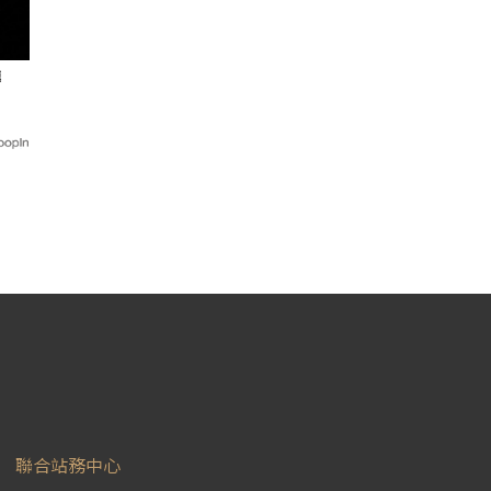
轉
聯合站務中心