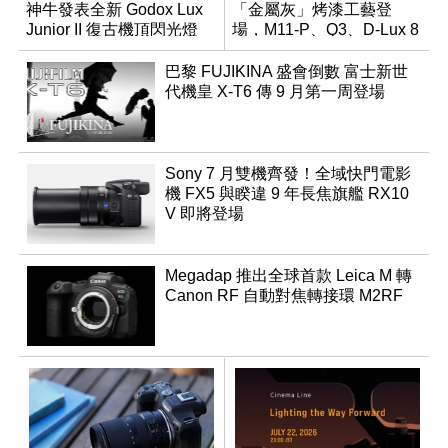
神牛發表全新 Godox Lux
「金屬灰」烤漆工藝登
Junior II 復古機頂閃光燈
場，M11-P、Q3、D-Lux 8
領銜換裝
巴黎 FUJIKINA 盛會倒數 富士新世
代機皇 X-T6 傳 9 月第一周登場
Sony 7 月雙機齊發！全域快門電影
機 FX5 與睽違 9 年長焦旗艦 RX10
V 即將登場
Megadap 推出全球首款 Leica M 轉
Canon RF 自動對焦轉接環 M2RF