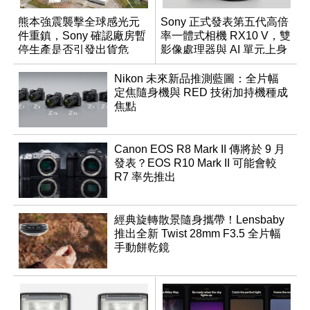
熊本強震襲擊全球感光元
Sony 正式發表第五代高倍
件重鎮，Sony 確認廠房暫
率一體式相機 RX10 V，雙
停生產是否引發出貨危
影像處理器與 AI 單元上身
機？
Nikon 未來新品推測藍圖：全片幅
定焦隨身機與 RED 技術加持機種成
焦點
Canon EOS R8 Mark II 傳將於 9 月
發表？EOS R10 Mark II 可能會較
R7 率先推出
經典旋轉散景隨身攜帶！Lensbaby
推出全新 Twist 28mm F3.5 全片幅
手動餅乾鏡