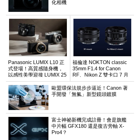
化相機
Panasonic LUMIX L10 正
福倫達 NOKTON classic
式登場！高質感隨身機，
35mm F1.4 for Canon
以感性美學迎接 LUMIX 25
RF、Nikon Z 雙卡口 7 月
週年
同步登台
歐盟環保法規步步逼近！Canon 著
手開發「無氟」新型鏡頭鍍膜
富士神祕新機完成註冊！會是旗艦
中片幅 GFX180 還是復古旁軸 X-
Pro4？