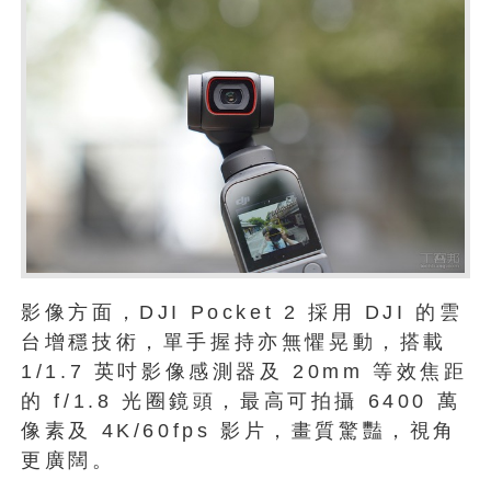
影像方面，DJI Pocket 2 採用 DJI 的雲
台增穩技術，單手握持亦無懼晃動，搭載
1/1.7 英吋影像感測器及 20mm 等效焦距
的 f/1.8 光圈鏡頭，最高可拍攝 6400 萬
像素及 4K/60fps 影片，畫質驚豔，視角
更廣闊。