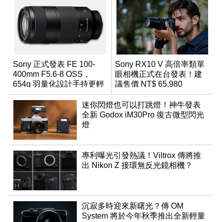
Sony 正式發表 FE 100-
Sony RX10 V 高倍率類單
400mm F5.6-8 OSS，
眼相機正式在台發表！建
654g 羽量化設計手持更輕
議售價 NT$ 65,980
鬆
迷你閃燈也可以打跳燈！神牛發表
全新 Godox iM30Pro 復古微型閃光
燈
專利曝光引發熱議！Viltrox 傳將推
出 Nikon Z 接環無反光鏡相機？
沉寂多時迎來新曙光？傳 OM
System 將於今年秋季推出全新輕量