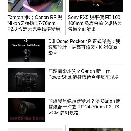
Tamron 推出 Canon RF 與
Sony FX5 與平價 FE 100-
Nikon Z 接環 17-70mm
400mm 發表會前夕規格與
F2.8 恆定大光圈標準變焦
售價全面流出
鏡
DJI Osmo Pocket 4P 正式曝光：雙
鏡頭設計、最高可錄製 4K 240fps
影片
回歸攝影本質？Canon 新一代
PowerShot 隨身機傳今年底前現身
頂級變焦鏡頭新變局？傳 Canon 將
雙鏡合一打造 RF 24-70mm F2L IS
VCM 夢幻規格