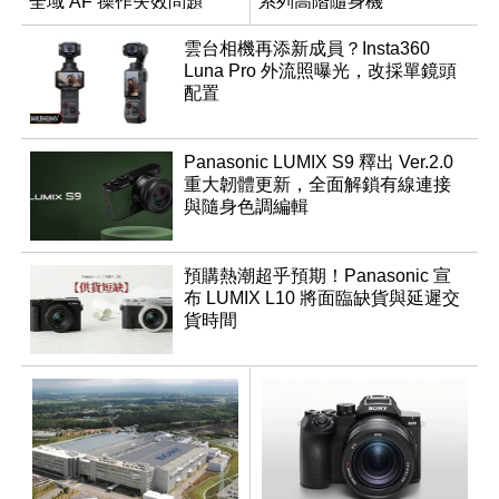
全域 AF 操作失效問題
系列高階隨身機
雲台相機再添新成員？Insta360
Luna Pro 外流照曝光，改採單鏡頭
配置
Panasonic LUMIX S9 釋出 Ver.2.0
重大韌體更新，全面解鎖有線連接
與隨身色調編輯
預購熱潮超乎預期！Panasonic 宣
布 LUMIX L10 將面臨缺貨與延遲交
貨時間