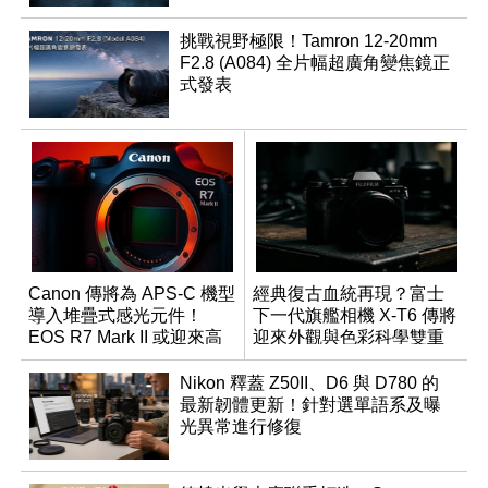
挑戰視野極限！Tamron 12-20mm
F2.8 (A084) 全片幅超廣角變焦鏡正
式發表
Canon 傳將為 APS-C 機型
經典復古血統再現？富士
導入堆疊式感光元件！
下一代旗艦相機 X-T6 傳將
EOS R7 Mark II 或迎來高
迎來外觀與色彩科學雙重
速讀出升級
優化
Nikon 釋蓋 Z50II、D6 與 D780 的
最新韌體更新！針對選單語系及曝
光異常進行修復