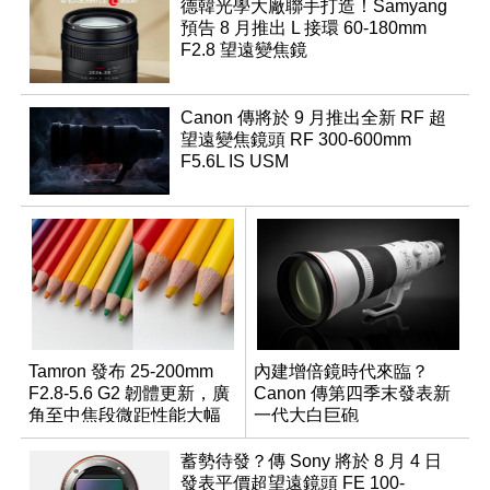
德韓光學大廠聯手打造！Samyang
預告 8 月推出 L 接環 60-180mm
F2.8 望遠變焦鏡
Canon 傳將於 9 月推出全新 RF 超
望遠變焦鏡頭 RF 300-600mm
F5.6L IS USM
Tamron 發布 25-200mm
內建增倍鏡時代來臨？
F2.8-5.6 G2 韌體更新，廣
Canon 傳第四季末發表新
角至中焦段微距性能大幅
一代大白巨砲
升級
蓄勢待發？傳 Sony 將於 8 月 4 日
發表平價超望遠鏡頭 FE 100-