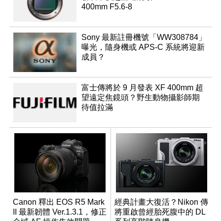
400mm F5.6-8
Sony 最新註冊機號「WW308784」
曝光，隨身機或 APS-C 系統將迎新
成員？
富士傳將於 9 月發表 XF 400mm 超
望遠定焦鏡頭？野生動物攝影師期
待值拉滿
Canon 釋出 EOS R5 Mark
經典計畫大復活？Nikon 傳
II 最新韌體 Ver.1.3.1，修正
將重啟曾經胎死腹中的 DL