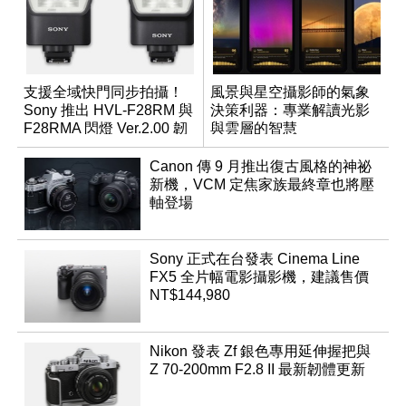
支援全域快門同步拍攝！
風景與星空攝影師的氣象
Sony 推出 HVL-F28RM 與
決策利器：專業解讀光影
F28RMA 閃燈 Ver.2.00 韌
與雲層的智慧
體
App「Atmos」登場
Canon 傳 9 月推出復古風格的神祕
新機，VCM 定焦家族最終章也將壓
軸登場
Sony 正式在台發表 Cinema Line
FX5 全片幅電影攝影機，建議售價
NT$144,980
Nikon 發表 Zf 銀色專用延伸握把與
Z 70-200mm F2.8 II 最新韌體更新