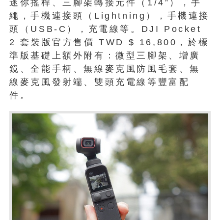
迷你搖桿、三腳架轉接元件（1/4”），手
繩，手機連接頭（Lightning），手機連接
頭（USB-C），充電線等。DJI Pocket
2 套裝版官方售價 TWD $ 16,800，於標
準版基礎上額外附有：微型三腳架、增廣
鏡、全能手柄、無線麥克風防風毛套、無
線麥克風發射端、雙頭充電線等豐富配
件。