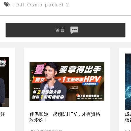
DJI Osmo pocket 2
留言
最好
伴侶和妳一起預防HPV，才有資格
成
說愛妳！
張
PR 台灣癌症基金會
P