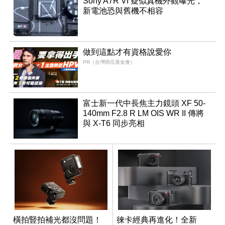
Sony A7R VI 疑似真機外觀曝光，
新電池恐與舊機不相容
做到這點才有資格說愛你
PR（台灣癌症基金會）
富士新一代中長焦主力鏡頭 XF 50-
140mm F2.8 R LM OIS WR II 傳將
與 X-T6 同步亮相
橫拍豎拍補光都沒問題！
徠卡經典再進化！全新