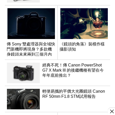
傳 Sony 雙處理器與全域快
《鏡頭的角落》裝模作樣
門新機即將現身？多款機
攝影須知
身鏡頭未來兩到三個月內
有望登場
經典不死！傳 Canon PowerShot
G7 X Mark III 的後繼機種有望在今
年年底前推出？
輕便易攜的平價大光圈鏡頭 Canon
RF 50mm F1.8 STM試用報告