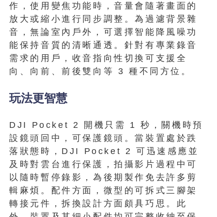
作，使用變焦功能時，音量會隨著畫面的
放大或縮小進行同步調整。為過濾背景雜
音，無論室內戶外，可選擇智能降風噪功
能保持音質的清晰通透。針對有專業錄音
需求的用戶，收音指向性切換可支援全
向、向前、前後雙向等 3 種不同方位。
玩法更智慧
DJI Pocket 2 開機只需 1 秒，關機時預
設鏡頭回中，可保護鏡頭。當裝置處於跌
落狀態時，DJI Pocket 2 可迅速感應並
及時對雲台進行保護，拍攝影片過程中可
以隨時暫停錄影，為後期製作免去許多剪
輯麻煩。配件方面，微型的可拆式三腳架
轉接元件，拆換設計方面頗具巧思。此
外，裝置及其細小配件均可完整收納至保