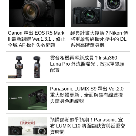
Canon 釋出 EOS R5 Mark
經典計畫大復活？Nikon 傳
II 最新韌體 Ver.1.3.1，修正
將重啟曾經胎死腹中的 DL
全域 AF 操作失效問題
系列高階隨身機
雲台相機再添新成員？Insta360
Luna Pro 外流照曝光，改採單鏡頭
配置
Panasonic LUMIX S9 釋出 Ver.2.0
重大韌體更新，全面解鎖有線連接
與隨身色調編輯
預購熱潮超乎預期！Panasonic 宣
布 LUMIX L10 將面臨缺貨與延遲交
貨時間