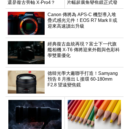
還是復古旁軸 X-Pro4？
片幅超廣角變焦鏡正式發
表
Canon 傳將為 APS-C 機型導入堆
疊式感光元件！EOS R7 Mark II 或
迎來高速讀出升級
經典復古血統再現？富士下一代旗
艦相機 X-T6 傳將迎來外觀與色彩科
學雙重優化
德韓光學大廠聯手打造！Samyang
預告 8 月推出 L 接環 60-180mm
F2.8 望遠變焦鏡