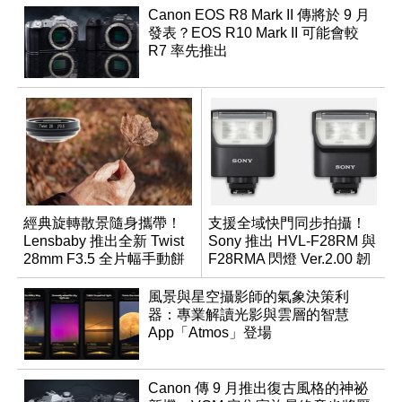
Canon EOS R8 Mark II 傳將於 9 月
發表？EOS R10 Mark II 可能會較
R7 率先推出
經典旋轉散景隨身攜帶！
支援全域快門同步拍攝！
Lensbaby 推出全新 Twist
Sony 推出 HVL-F28RM 與
28mm F3.5 全片幅手動餅
F28RMA 閃燈 Ver.2.00 韌
乾鏡
體
風景與星空攝影師的氣象決策利
器：專業解讀光影與雲層的智慧
App「Atmos」登場
Canon 傳 9 月推出復古風格的神祕