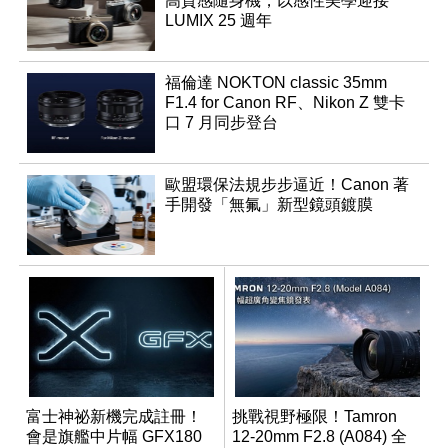
高質感隨身機，以感性美學迎接
LUMIX 25 週年
福倫達 NOKTON classic 35mm
F1.4 for Canon RF、Nikon Z 雙卡
口 7 月同步登台
歐盟環保法規步步逼近！Canon 著
手開發「無氟」新型鏡頭鍍膜
富士神祕新機完成註冊！
挑戰視野極限！Tamron
會是旗艦中片幅 GFX180
12-20mm F2.8 (A084) 全