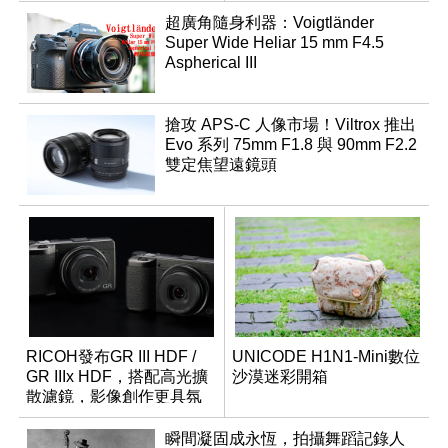
超廣角隨身利器：Voigtländer
Super Wide Heliar 15 mm F4.5
Aspherical III
搶攻 APS-C 人像市場！Viltrox 推出
Evo 系列 75mm F1.8 與 90mm F2.2
雙定焦望遠鏡頭
RICOH發布GR III HDF /
UNICODE H1N1-Mini數位
GR IIIx HDF，搭配高光擴
沙漠迷彩開箱
散濾鏡，影像創作更具氛
圍！
瞬間凝固成永恆，拍攝舞蹈記錄人