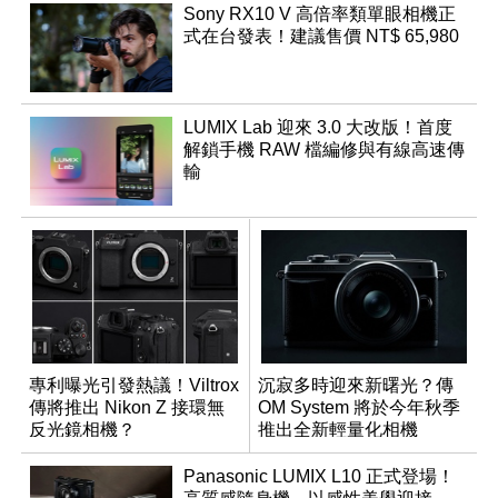
Sony RX10 V 高倍率類單眼相機正
式在台發表！建議售價 NT$ 65,980
LUMIX Lab 迎來 3.0 大改版！首度
解鎖手機 RAW 檔編修與有線高速傳
輸
專利曝光引發熱議！Viltrox
沉寂多時迎來新曙光？傳
傳將推出 Nikon Z 接環無
OM System 將於今年秋季
反光鏡相機？
推出全新輕量化相機
Panasonic LUMIX L10 正式登場！