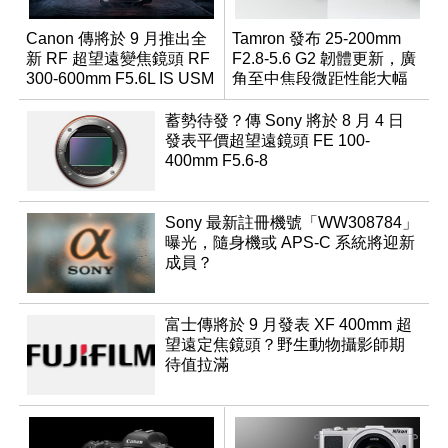
Canon 傳將於 9 月推出全
Tamron 發布 25-200mm
新 RF 超望遠變焦鏡頭 RF
F2.8-5.6 G2 韌體更新，廣
300-600mm F5.6L IS USM
角至中焦段微距性能大幅
升級
蓄勢待發？傳 Sony 將於 8 月 4 日
發表平價超望遠鏡頭 FE 100-
400mm F5.6-8
Sony 最新註冊機號「WW308784」
曝光，隨身機或 APS-C 系統將迎新
成員？
富士傳將於 9 月發表 XF 400mm 超
望遠定焦鏡頭？野生動物攝影師期
待值拉滿