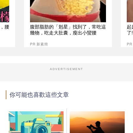
，腰
腹部脂肪的「剋星」找到了，常吃這
起
幾物，吃走大肚囊，瘦出小蠻腰
了
PR 新素簡
PR
ADVERTISEMENT
你可能也喜歡這些文章