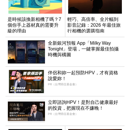
是時候該換新相機了嗎？7
輕巧、高倍率、全片幅到
個你手上器材真的需要升
影音記錄：2026 年最佳旅
級的理由
行相機的選購指南
全新銀河預報 App「Milky Way
Tonight」登場，一鍵掌握最佳拍攝
時機與構圖
伴侶和妳一起預防HPV，才有資格
說愛妳！
PR（台灣癌症基金會）
立即諮詢HPV！是對自己健康最好
的投資，把握現在不嫌晚！
PR（台灣癌症基金會）