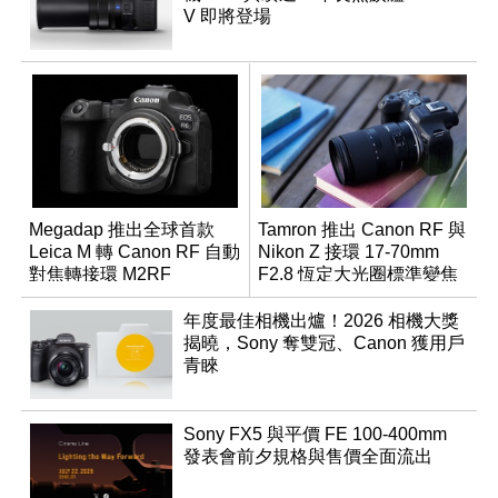
V 即將登場
Megadap 推出全球首款
Tamron 推出 Canon RF 與
Leica M 轉 Canon RF 自動
Nikon Z 接環 17-70mm
對焦轉接環 M2RF
F2.8 恆定大光圈標準變焦
鏡
年度最佳相機出爐！2026 相機大獎
揭曉，Sony 奪雙冠、Canon 獲用戶
青睞
Sony FX5 與平價 FE 100-400mm
發表會前夕規格與售價全面流出