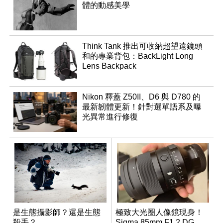
體的動感美學
Think Tank 推出可收納超望遠鏡頭
和的專業背包：BackLight Long
Lens Backpack
Nikon 釋蓋 Z50II、D6 與 D780 的
最新韌體更新！針對選單語系及曝
光異常進行修復
是生態攝影師？還是生態
極致大光圈人像鏡現身！
殺手？
Sigma 85mm F1.2 DG