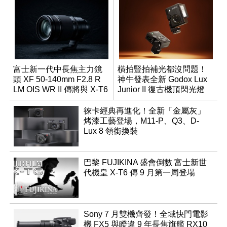
富士新一代中長焦主力鏡
橫拍豎拍補光都沒問題！
頭 XF 50-140mm F2.8 R
神牛發表全新 Godox Lux
LM OIS WR II 傳將與 X-T6
Junior II 復古機頂閃光燈
同步亮相
徠卡經典再進化！全新「金屬灰」
烤漆工藝登場，M11-P、Q3、D-
Lux 8 領銜換裝
巴黎 FUJIKINA 盛會倒數 富士新世
代機皇 X-T6 傳 9 月第一周登場
Sony 7 月雙機齊發！全域快門電影
機 FX5 與睽違 9 年長焦旗艦 RX10