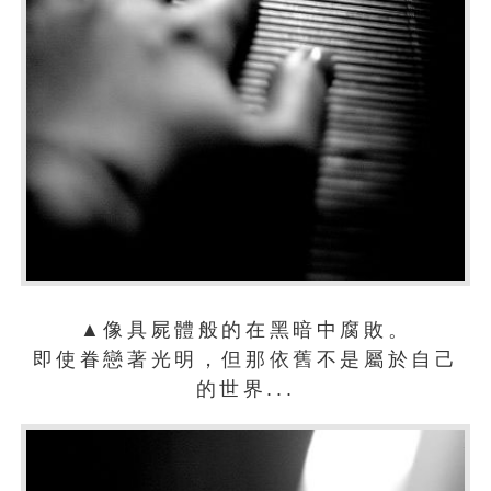
▲像具屍體般的在黑暗中腐敗。
即使眷戀著光明，但那依舊不是屬於自己
的世界...