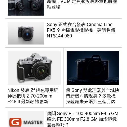
新機，VCM 定焦家族最終章也將壓
軸登場
Sony 正式在台發表 Cinema Line
FX5 全片幅電影攝影機，建議售價
NT$144,980
Nikon 發表 Zf 銀色專用延
傳 Sony 雙處理器與全域快
伸握把與 Z 70-200mm
門新機即將現身？多款機
F2.8 II 最新韌體更新
身鏡頭未來兩到三個月內
有望登場
傳聞 Sony FE 100-400mm F4.5 GM
將比 FE 300mm F2.8 GM 加增距鏡
還要輕巧？