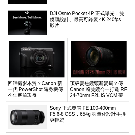
DJI Osmo Pocket 4P 正式曝光：雙
鏡頭設計、最高可錄製 4K 240fps
影片
回歸攝影本質？Canon 新
頂級變焦鏡頭新變局？傳
一代 PowerShot 隨身機傳
Canon 將雙鏡合一打造 RF
今年底前現身
24-70mm F2L IS VCM 夢
幻規格
Sony 正式發表 FE 100-400mm
F5.6-8 OSS，654g 羽量化設計手持
更輕鬆