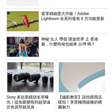
遮罩精細度大升級！Adobe
Lightroom 全系列發表 8 月功能更新
神秘 女人 帶我 環遊世界 之 香港
篇，什麼時候也能來 台灣 嗎？
Sony 多款新鏡頭名單曝
【攝影教室】請你跟我這
光！從魚眼變焦到超望遠
樣拍！享受極簡線條的構
定焦原型鏡現身
圖魅力