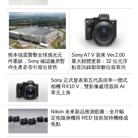
熊本強震襲擊全球感光元
Sony A7 V 迎來 Ver.2.00
件重鎮，Sony 確認廠房暫
重大韌體更新：32 位元浮
停生產是否引發出貨危
點音訊錄製與數位簽章功
機？
能登場
Sony 正式發表第五代高倍率一體式
相機 RX10 V，雙影像處理器與 AI
單元上身
Nikon 未來新品推測藍圖：全片幅
定焦隨身機與 RED 技術加持機種成
焦點