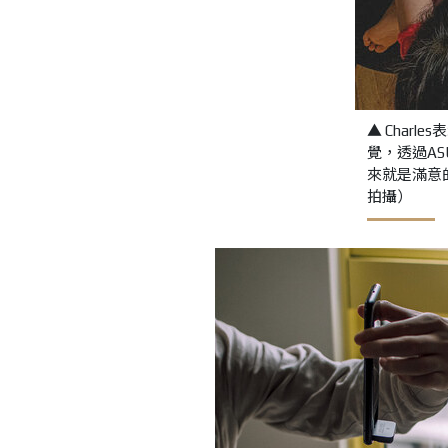
▲ Char
覺，透過ASU
來就是滿意的作
拍攝）