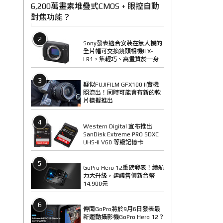
6,200萬畫素堆疊式CMOS + 眼控自動
對焦功能？
2
Sony發表適合安裝在無人機的
全片幅可交換鏡頭相機ILX-
LR1，集輕巧、高畫質於一身
3
疑似FUJIFILM GFX100 II實機
照流出！同時可能會有新的軟
片模擬推出
4
Western Digital 宣布推出
SanDisk Extreme PRO SDXC
UHS-II V60 等級記憶卡
5
GoPro Hero 12重磅發表！續航
力大升級，建議售價新台幣
14,900元
6
傳聞GoPro將於9月6日發表最
新運動攝影機GoPro Hero 12？