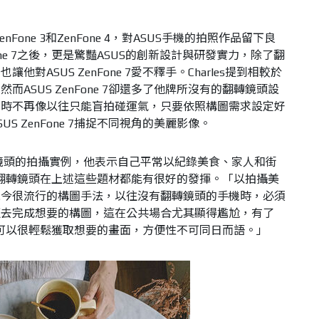
nFone 3和ZenFone 4，對ASUS手機的拍照作品留下良
Fone 7之後，更是驚豔ASUS的創新設計與研發實力，除了翻
對ASUS ZenFone 7愛不釋手。Charles提到相較於
ASUS ZenFone 7卻還多了他牌所沒有的翻轉鏡頭設
景時不再像以往只能盲拍碰運氣，只要依照構圖需求設定好
S ZenFone 7捕捉不同視角的美麗影像。
翻轉鏡頭的拍攝實例，他表示自己平常以紀錄美食、家人和街
e 7的翻轉鏡頭在上述這些題材都能有很好的發揮。「以拍攝美
現今很流行的構圖手法，以往沒有翻轉鏡頭的手機時，必須
遭去完成想要的構圖，這在公共場合尤其顯得尷尬，有了
轉鏡頭則可以很輕鬆獲取想要的畫面，方便性不可同日而語。」