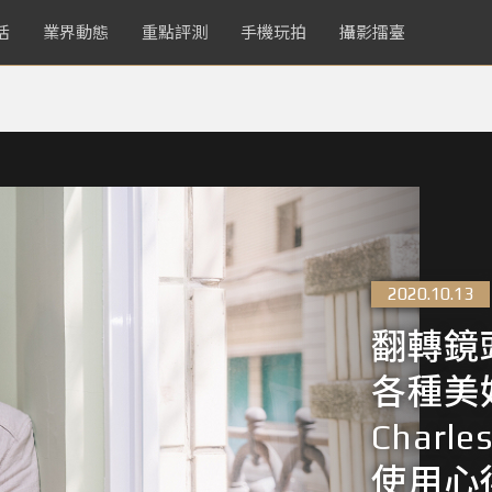
活
業界動態
重點評測
手機玩拍
攝影擂臺
2020.10.13
翻轉鏡
各種美
Charl
使用心