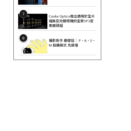
7
Cooke Optics推出適用於全片
幅無反光鏡相機的全新SP3定
焦鏡頭組
8
攝影新手 基礎班： P、A、S、
M 拍攝模式 先搞懂