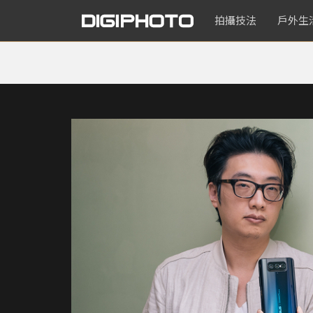
拍攝技法
戶外生