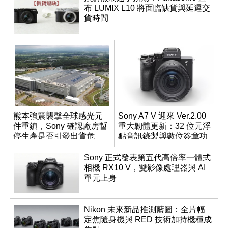
布 LUMIX L10 將面臨缺貨與延遲交
貨時間
熊本強震襲擊全球感光元
Sony A7 V 迎來 Ver.2.00
件重鎮，Sony 確認廠房暫
重大韌體更新：32 位元浮
停生產是否引發出貨危
點音訊錄製與數位簽章功
機？
能登場
Sony 正式發表第五代高倍率一體式
相機 RX10 V，雙影像處理器與 AI
單元上身
Nikon 未來新品推測藍圖：全片幅
定焦隨身機與 RED 技術加持機種成