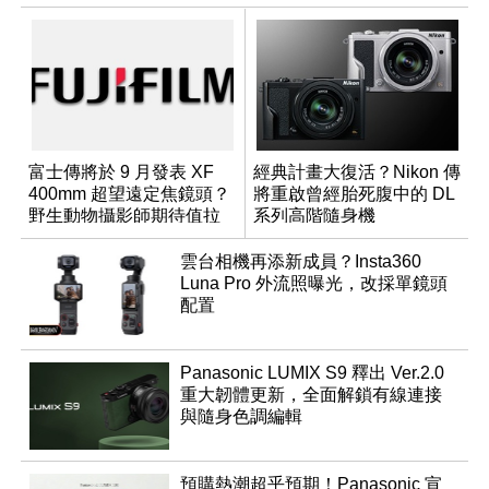
富士傳將於 9 月發表 XF
經典計畫大復活？Nikon 傳
400mm 超望遠定焦鏡頭？
將重啟曾經胎死腹中的 DL
野生動物攝影師期待值拉
系列高階隨身機
滿
雲台相機再添新成員？Insta360
Luna Pro 外流照曝光，改採單鏡頭
配置
Panasonic LUMIX S9 釋出 Ver.2.0
重大韌體更新，全面解鎖有線連接
與隨身色調編輯
預購熱潮超乎預期！Panasonic 宣