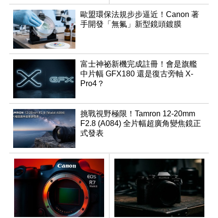
週年
同步登台
歐盟環保法規步步逼近！Canon 著
手開發「無氟」新型鏡頭鍍膜
富士神祕新機完成註冊！會是旗艦
中片幅 GFX180 還是復古旁軸 X-
Pro4？
挑戰視野極限！Tamron 12-20mm
F2.8 (A084) 全片幅超廣角變焦鏡正
式發表