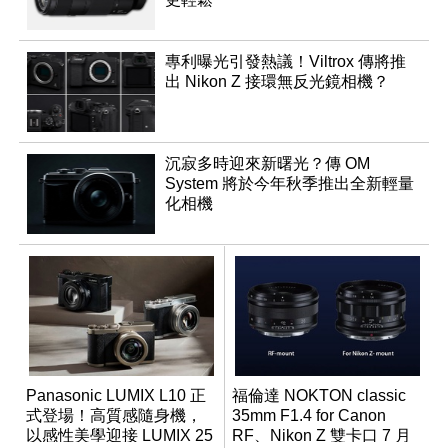
專利曝光引發熱議！Viltrox 傳將推
出 Nikon Z 接環無反光鏡相機？
沉寂多時迎來新曙光？傳 OM
System 將於今年秋季推出全新輕量
化相機
Panasonic LUMIX L10 正
福倫達 NOKTON classic
式登場！高質感隨身機，
35mm F1.4 for Canon
以感性美學迎接 LUMIX 25
RF、Nikon Z 雙卡口 7 月