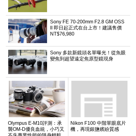
Sony FE 70-200mm F2.8 GM OSS
II 即日起正式在台上市！建議售價
NT$76,980
Sony 多款新鏡頭名單曝光！從魚眼
變焦到超望遠定焦原型鏡現身
Olympus E-M10評測：承
Nikon F100 中階單眼底片
襲OM-D優良血統，小巧又
機，再現銀鹽繽紛質感
不失專業性能的隨身輕航