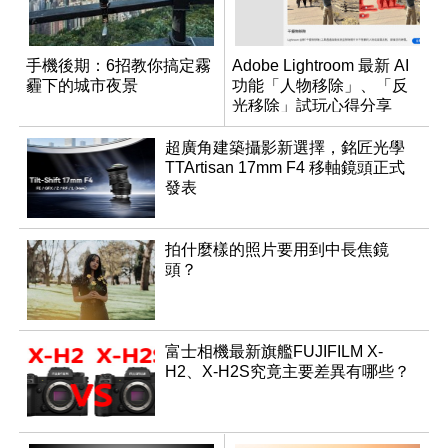
手機後期：6招教你搞定霧
Adobe Lightroom 最新 AI
霾下的城市夜景
功能「人物移除」、「反
光移除」試玩心得分享
超廣角建築攝影新選擇，銘匠光學
TTArtisan 17mm F4 移軸鏡頭正式
發表
拍什麼樣的照片要用到中長焦鏡
頭？
富士相機最新旗艦FUJIFILM X-
H2、X-H2S究竟主要差異有哪些？