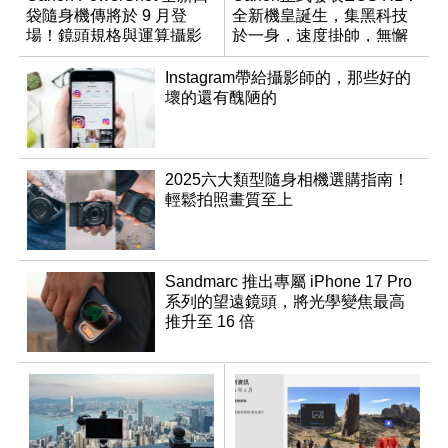
袋隨身機傳將於 9 月登
全新機皇誕生，集黑科技
場！鏡頭規格與運算攝影
於一身，速度掛帥，無懈
升級成為焦點
可擊
Instagram帶給攝影師的，那些好的
壞的還有醜陋的
2025六大類型隨身相機選購指南！
輕鬆拍照畫質至上
Sandmarc 推出專屬 iPhone 17 Pro
系列的望遠鏡頭，將光學變焦最高
推升至 16 倍