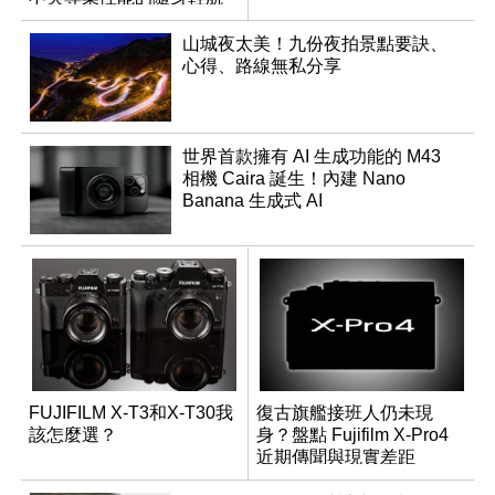
機
山城夜太美！九份夜拍景點要訣、
心得、路線無私分享
世界首款擁有 AI 生成功能的 M43
相機 Caira 誕生！內建 Nano
Banana 生成式 AI
FUJIFILM X-T3和X-T30我
復古旗艦接班人仍未現
該怎麼選？
身？盤點 Fujifilm X-Pro4
近期傳聞與現實差距