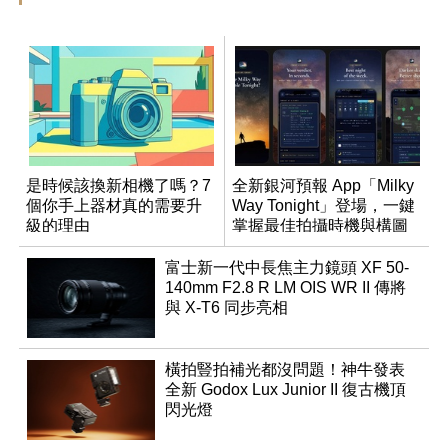
是時候該換新相機了嗎？7
全新銀河預報 App「Milky
個你手上器材真的需要升
Way Tonight」登場，一鍵
級的理由
掌握最佳拍攝時機與構圖
富士新一代中長焦主力鏡頭 XF 50-
140mm F2.8 R LM OIS WR II 傳將
與 X-T6 同步亮相
橫拍豎拍補光都沒問題！神牛發表
全新 Godox Lux Junior II 復古機頂
閃光燈