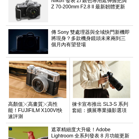
Nikon 發表 Zf 銀色專用延伸握把與
Z 70-200mm F2.8 II 最新韌體更新
傳 Sony 雙處理器與全域快門新機即
將現身？多款機身鏡頭未來兩到三
個月內有望登場
高顏值╳高畫質╳高性
徠卡宣布推出 SL3-S 系列
能！FUJIFILM X100VI快
套組：擴展專業攝影選項
速評測
遮罩精細度大升級！Adobe
Lightroom 全系列發表 8 月功能更新