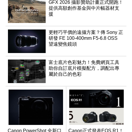
GFX 2026 攝影贊助計畫正式開跑！
提供高額創作基金與中片幅器材支
援
更輕巧平價的遠攝方案？傳 Sony 正
研發 FE 100-400mm F5-6.8 OSS
望遠變焦鏡頭
富士底片色彩魅力！免費網頁工具
助你自訂底片模擬配方，調配出專
屬於自己的色彩
Canon PowerShot 全新口
Canon正式發表EOS R1！