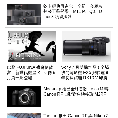
徠卡經典再進化！全新「金屬灰」
烤漆工藝登場，M11-P、Q3、D-
Lux 8 領銜換裝
巴黎 FUJIKINA 盛會倒數
Sony 7 月雙機齊發！全域
富士新世代機皇 X-T6 傳 9
快門電影機 FX5 與睽違 9
月第一周登場
年長焦旗艦 RX10 V 即將
登場
Megadap 推出全球首款 Leica M 轉
Canon RF 自動對焦轉接環 M2RF
Tamron 推出 Canon RF 與 Nikon Z