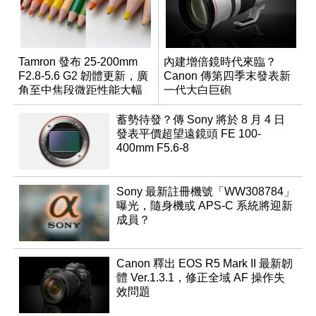
Tamron 發布 25-200mm
內建增倍鏡時代來臨？
F2.8-5.6 G2 韌體更新，廣
Canon 傳第四季末發表新
角至中焦段微距性能大幅
一代大白巨砲
升級
蓄勢待發？傳 Sony 將於 8 月 4 日
發表平價超望遠鏡頭 FE 100-
400mm F5.6-8
Sony 最新註冊機號「WW308784」
曝光，隨身機或 APS-C 系統將迎新
成員？
Canon 釋出 EOS R5 Mark II 最新韌
體 Ver.1.3.1，修正全域 AF 操作失
效問題