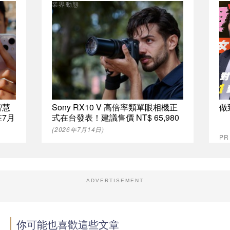
業界動態
智慧
Sony RX10 V 高倍率類單眼相機正
做
在7月
式在台發表！建議售價 NT$ 65,980
(2026年7月14日)
P
ADVERTISEMENT
你可能也喜歡這些文章