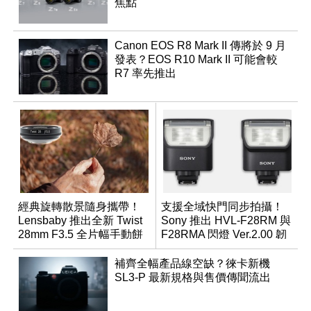
焦點
Canon EOS R8 Mark II 傳將於 9 月
發表？EOS R10 Mark II 可能會較
R7 率先推出
經典旋轉散景隨身攜帶！
支援全域快門同步拍攝！
Lensbaby 推出全新 Twist
Sony 推出 HVL-F28RM 與
28mm F3.5 全片幅手動餅
F28RMA 閃燈 Ver.2.00 韌
乾鏡
體
補齊全幅產品線空缺？徠卡新機
SL3-P 最新規格與售價傳聞流出