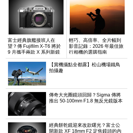
富士經典旗艦接班人在
輕巧、高倍率、全片幅到
望？傳 Fujifilm X-T6 將於
影音記錄：2026 年最佳旅
9 月攜手兩款 X 系列新鏡
行相機的選購指南
頭登場
【賞機攝點全都露】松山機場鐵鳥
拍攝趣
傳奇大光圈鏡頭回歸？Sigma 傳將
推出 50-100mm F1.8 無反光鏡版本
經典餅乾鏡迎來改款曙光？富士公
開新款 XF 18mm F2 定焦鏡頭的內