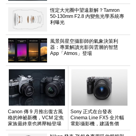
恆定大光圈中望遠新解？Tamron
50-130mm F2.8 內變焦光學系統專
利曝光
風景與星空攝影師的氣象決策利
器：專業解讀光影與雲層的智慧
App「Atmos」登場
Canon 傳 9 月推出復古風
Sony 正式在台發表
格的神祕新機，VCM 定焦
Cinema Line FX5 全片幅
家族最終章也將壓軸登場
電影攝影機，建議售價
NT$144,980