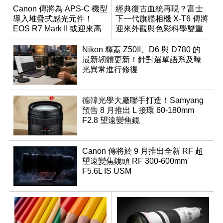
Canon 傳將為 APS-C 機型
經典復古血統再現？富士
導入堆疊式感光元件！
下一代旗艦相機 X-T6 傳將
EOS R7 Mark II 或迎來高
迎來外觀與色彩科學雙重
速讀出升級
優化
Nikon 釋蓋 Z50II、D6 與 D780 的
最新韌體更新！針對選單語系及曝
光異常進行修復
德韓光學大廠聯手打造！Samyang
預告 8 月推出 L 接環 60-180mm
F2.8 望遠變焦鏡
Canon 傳將於 9 月推出全新 RF 超
望遠變焦鏡頭 RF 300-600mm
F5.6L IS USM