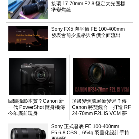
接環 17-70mm F2.8 恆定大光圈標
準變焦鏡
Sony FX5 與平價 FE 100-400mm
發表會前夕規格與售價全面流出
回歸攝影本質？Canon 新
頂級變焦鏡頭新變局？傳
一代 PowerShot 隨身機傳
Canon 將雙鏡合一打造 RF
今年底前現身
24-70mm F2L IS VCM 夢
幻規格
Sony 正式發表 FE 100-400mm
F5.6-8 OSS，654g 羽量化設計手持
更輕鬆