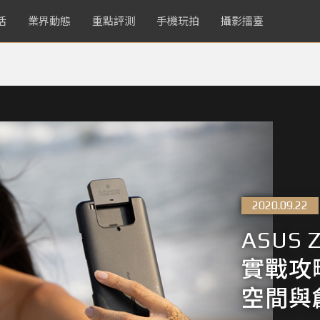
活
業界動態
重點評測
手機玩拍
攝影擂臺
2020.09.22
ASUS 
實戰攻
空間與