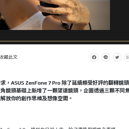
收藏此文
需求，
ASUS ZenFone 7 Pro 除了延續頗受好評的翻轉鏡
廣角鏡頭基礎上新增了一顆望遠鏡頭，企圖透過三顆不同
底解放你的創作思維及想像空間。