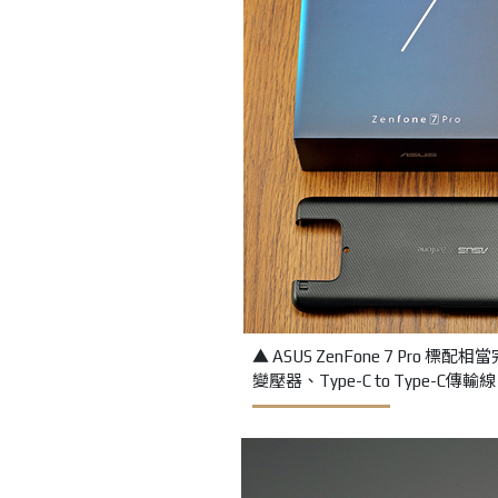
▲ ASUS ZenFone 7 Pro 
變壓器、Type-C to Type-