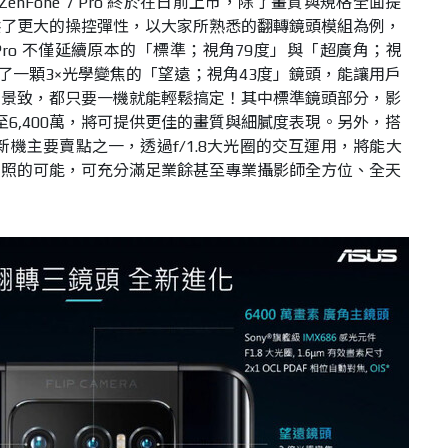
7 ∕ ZenFone 7 Pro 終於在日前上市，除了畫質與規格全面提
供了更大的操控彈性，以大家所熟悉的翻轉鏡頭模組為例，
nFone 7 Pro 不僅延續原本的「標準；視角79度」與「超廣角；視
了一顆3×光學變焦的「望遠；視角43度」鏡頭，能讓用戶
闊景致，都只要一機就能輕鬆搞定！其中標準鏡頭部分，影
升至6,400萬，將可提供更佳的畫質與細膩度表現。另外，搭
新機主要賣點之一，透過f/1.8大光圈的交互運用，將能大
拍照的可能，可充分滿足業餘甚至專業攝影師全方位、全天