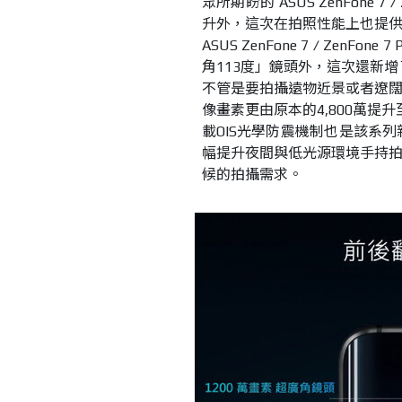
眾所期盼的 ASUS ZenFone 
升外，這次在拍照性能上也提
ASUS ZenFone 7 ∕ Ze
角113度」鏡頭外，這次還新增
不管是要拍攝遠物近景或者遼
像畫素更由原本的4,800萬提
載OIS光學防震機制也是該系列
幅提升夜間與低光源環境手持
候的拍攝需求。