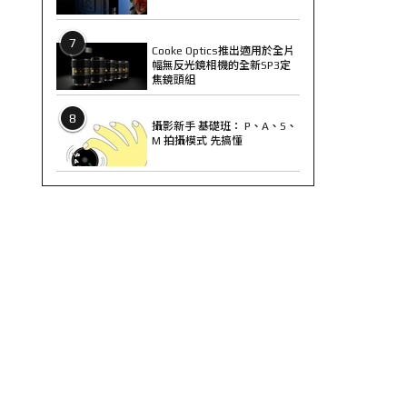
7
Cooke Optics推出適用於全片
幅無反光鏡相機的全新SP3定
焦鏡頭組
8
攝影新手 基礎班： P、A、S、
M 拍攝模式 先搞懂