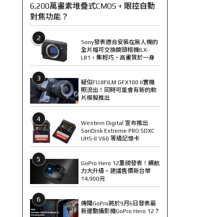
6,200萬畫素堆疊式CMOS + 眼控自動
對焦功能？
2
Sony發表適合安裝在無人機的
全片幅可交換鏡頭相機ILX-
LR1，集輕巧、高畫質於一身
3
疑似FUJIFILM GFX100 II實機
照流出！同時可能會有新的軟
片模擬推出
4
Western Digital 宣布推出
SanDisk Extreme PRO SDXC
UHS-II V60 等級記憶卡
5
GoPro Hero 12重磅發表！續航
力大升級，建議售價新台幣
14,900元
6
傳聞GoPro將於9月6日發表最
新運動攝影機GoPro Hero 12？