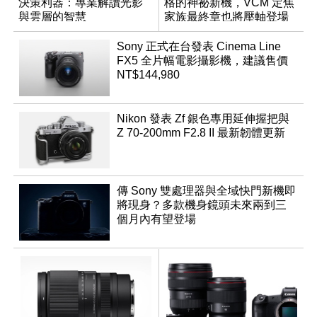
決策利器：專業解讀光影
格的神祕新機，VCM 定焦
與雲層的智慧
家族最終章也將壓軸登場
App「Atmos」登場
Sony 正式在台發表 Cinema Line
FX5 全片幅電影攝影機，建議售價
NT$144,980
Nikon 發表 Zf 銀色專用延伸握把與
Z 70-200mm F2.8 II 最新韌體更新
傳 Sony 雙處理器與全域快門新機即
將現身？多款機身鏡頭未來兩到三
個月內有望登場