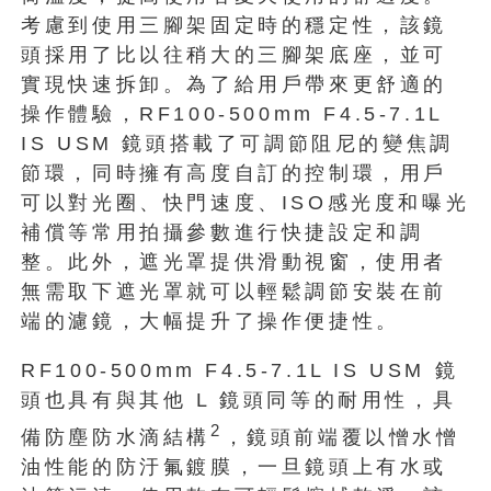
考慮到使用三腳架固定時的穩定性，該鏡
頭採用了比以往稍大的三腳架底座，並可
實現快速拆卸。為了給用戶帶來更舒適的
操作體驗，RF100-500mm F4.5-7.1L
IS USM 鏡頭搭載了可調節阻尼的變焦調
節環，同時擁有高度自訂的控制環，用戶
可以對光圈、快門速度、ISO感光度和曝光
補償等常用拍攝參數進行快捷設定和調
整。此外，遮光罩提供滑動視窗，使用者
無需取下遮光罩就可以輕鬆調節安裝在前
端的濾鏡，大幅提升了操作便捷性。
RF100-500mm F4.5-7.1L IS USM 鏡
頭也具有與其他 L 鏡頭同等的耐用性，具
2
備防塵防水滴結構
，鏡頭前端覆以憎水憎
油性能的防汙氟鍍膜，一旦鏡頭上有水或