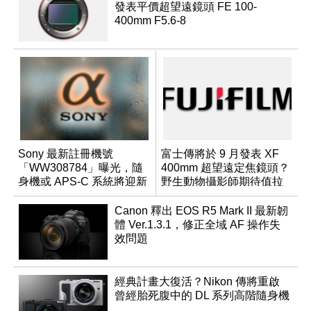
發表平價超望遠鏡頭 FE 100-
400mm F5.6-8
Sony 最新註冊機號
富士傳將於 9 月發表 XF
「WW308784」曝光，隨
400mm 超望遠定焦鏡頭？
身機或 APS-C 系統將迎新
野生動物攝影師期待值拉
成員？
滿
Canon 釋出 EOS R5 Mark II 最新韌
體 Ver.1.3.1，修正全域 AF 操作失
效問題
經典計畫大復活？Nikon 傳將重啟
曾經胎死腹中的 DL 系列高階隨身機