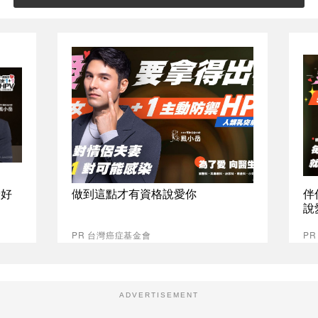
最好
做到這點才有資格說愛你
伴
說
PR 台灣癌症基金會
P
ADVERTISEMENT