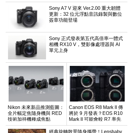
Sony A7 V 迎來 Ver.2.00 重大韌體
更新：32 位元浮點音訊錄製與數位
簽章功能登場
Sony 正式發表第五代高倍率一體式
相機 RX10 V，雙影像處理器與 AI
單元上身
Nikon 未來新品推測藍圖：
Canon EOS R8 Mark II 傳
全片幅定焦隨身機與 RED
將於 9 月發表？EOS R10
技術加持機種成焦點
Mark II 可能會較 R7 率先
推出
經典旋轉散景隨身攜帶！Lensbaby