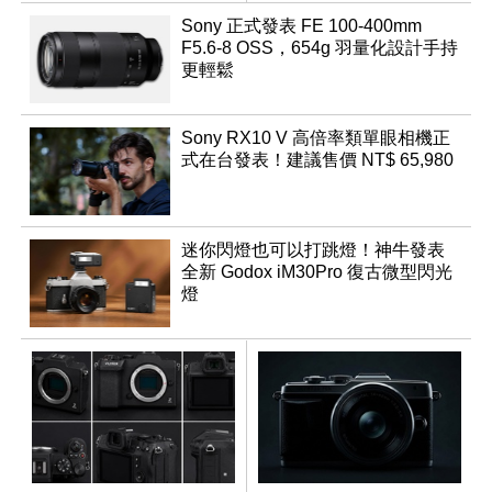
幻規格
Sony 正式發表 FE 100-400mm
F5.6-8 OSS，654g 羽量化設計手持
更輕鬆
Sony RX10 V 高倍率類單眼相機正
式在台發表！建議售價 NT$ 65,980
迷你閃燈也可以打跳燈！神牛發表
全新 Godox iM30Pro 復古微型閃光
燈