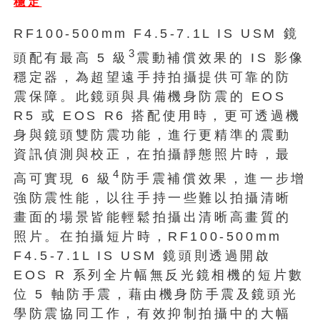
穩定
RF100-500mm F4.5-7.1L IS USM 鏡
3
頭配有最高 5 級
震動補償效果的 IS 影像
穩定器，為超望遠手持拍攝提供可靠的防
震保障。此鏡頭與具備機身防震的 EOS
R5 或 EOS R6 搭配使用時，更可透過機
身與鏡頭雙防震功能，進行更精準的震動
資訊偵測與校正，在拍攝靜態照片時，最
4
高可實現 6 級
防手震補償效果，進一步增
強防震性能，以往手持一些難以拍攝清晰
畫面的場景皆能輕鬆拍攝出清晰高畫質的
照片。在拍攝短片時，RF100-500mm
F4.5-7.1L IS USM 鏡頭則透過開啟
EOS R 系列全片幅無反光鏡相機的短片數
位 5 軸防手震，藉由機身防手震及鏡頭光
學防震協同工作，有效抑制拍攝中的大幅