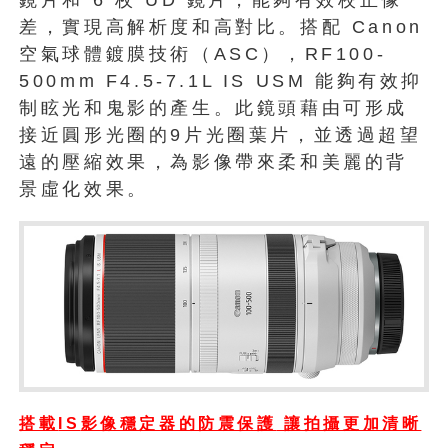
差，實現高解析度和高對比。搭配 Canon
空氣球體鍍膜技術（ASC），RF100-
500mm F4.5-7.1L IS USM 能夠有效抑
制眩光和鬼影的產生。此鏡頭藉由可形成
接近圓形光圈的9片光圈葉片，並透過超望
遠的壓縮效果，為影像帶來柔和美麗的背
景虛化效果。
搭載
IS
影像穩定器的防震保護
讓拍攝更加清晰