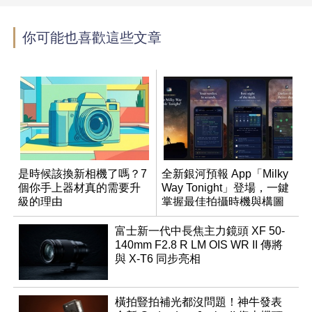
你可能也喜歡這些文章
是時候該換新相機了嗎？7
全新銀河預報 App「Milky
個你手上器材真的需要升
Way Tonight」登場，一鍵
級的理由
掌握最佳拍攝時機與構圖
富士新一代中長焦主力鏡頭 XF 50-
140mm F2.8 R LM OIS WR II 傳將
與 X-T6 同步亮相
橫拍豎拍補光都沒問題！神牛發表