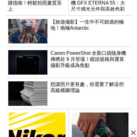
購指南！輕鬆拍照畫質至
機 GFX ETERNA 55：大
上
尺寸感光元件與高效色彩
管理
【旅遊攝影】一生中不可錯過的極
地！南極Antarctic
Canon PowerShot 全新口袋隨身機
傳將於 9 月登場！鏡頭規格與運算
攝影升級成為焦點
想讓照片更有趣，你需要了解這些
高級構圖理論