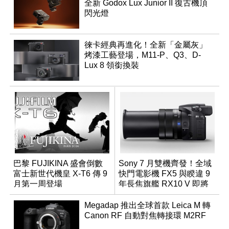
全新 Godox Lux Junior II 復古機頂
閃光燈
徠卡經典再進化！全新「金屬灰」
烤漆工藝登場，M11-P、Q3、D-
Lux 8 領銜換裝
巴黎 FUJIKINA 盛會倒數
Sony 7 月雙機齊發！全域
富士新世代機皇 X-T6 傳 9
快門電影機 FX5 與睽違 9
月第一周登場
年長焦旗艦 RX10 V 即將
登場
Megadap 推出全球首款 Leica M 轉
Canon RF 自動對焦轉接環 M2RF