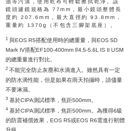
油等污漬，使用乾布可輕鬆擦拭乾淨。該
鏡頭濾鏡規格為 77mm，最小鏡頭整體長
度約 207.6mm，最大直徑約 93.8mm，
重量約 1370g（不包含三腳架底座）。
1
與EOS R5搭配使用時的總重量，與EOS 5D
Mark IV搭配EF100-400mm f/4.5-5.6L IS II USM
的總重量進行對比。
2
不能完全防止灰塵和水滴進入。雖然具有一定
的防水滴性能，但是如果在雨天拍攝時，請儘量
不要淋濕。
3
基於CIPA測試標準，焦距500mm。
4
基於CIPA測試標準，焦距500mm。為獲得6級
的防震補償效果，EOS R5或EOS R6需進行靭體
升級。