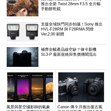
推出全新 Twist 28mm F3.5 全片幅
手動餅乾鏡
支援全域快門同步拍攝！Sony 推出
HVL-F28RM 與 F28RMA 閃燈
Ver.2.00 韌體
補齊全幅產品線空缺？徠卡新機
SL3-P 最新規格與售價傳聞流出
風景與星空攝影師的氣象
Canon 傳 9 月推出復古風