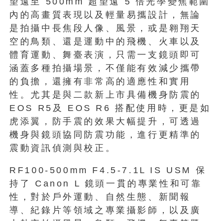
望遠至 500mm 超望遠 5 倍光學變焦範圍
內的高畫質表現以及輕量易攜設計，無論
是拍攝中長焦段人像、風景，或是翱翔天
空的鳥類、還是運動中的飛機、火車以及
體育運動、舞臺表演，只需一支鏡頭即可
涵蓋多種拍攝場景，不僅能有效減少攜帶
的負擔，還擁有非常高的適應性和實用
性。尤其是與二款新上市具備機身防震的
EOS R5及 EOS R6 搭配使用時，更是如
虎添翼，防手震的效果大幅提升，可透過
機身與鏡頭協同防震功能，進行更精準的
震動資訊偵測與校正。
RF100-500mm F4.5-7.1L IS USM 保
持了 Canon L 鏡頭一貫的專業性和可靠
性，對於戶外運動、自然生態、新聞報
導、紀錄片等領域之專業攝影師，以及廣