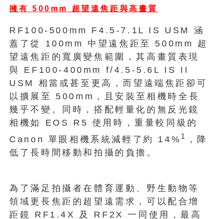
擁有
500mm
超
望
遠焦距與高畫質
RF100-500mm F4.5-7.1L IS USM 涵
蓋了從 100mm 中望遠焦距至 500mm 超
望遠焦距的寬廣變焦範圍，其高畫質表現
與 EF100-400mm f/4.5-5.6L IS II
USM 相當或甚至更高，而望遠端焦距卻可
以擴展至 500mm，且安裝至相機時全長
幾乎不變。同時，搭配輕量化的無反光鏡
相機如 EOS R5 使用時，重量較同級的
1
Canon 單眼相機系統減輕了約 14%
，降
低了長時間移動和拍攝的負擔。
為了滿足拍攝者在體育運動、野生動物等
領域更長焦距的超望遠需求，可以配合增
距鏡 RF1.4X 及 RF2X 一同使用，最高