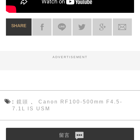
SHARE
ADVERTISEMENT
鏡頭
Canon RF100-500mm F4.5-
、
7.1L IS USM
留言