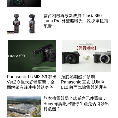
雲台相機再添新成員？Insta360
Luna Pro 外流照曝光，改採單鏡頭
配置
Panasonic LUMIX S9 釋出
預購熱潮超乎預期！
Ver.2.0 重大韌體更新，全
Panasonic 宣布 LUMIX
面解鎖有線連接與隨身色
L10 將面臨缺貨與延遲交
調編輯
貨時間
熊本強震襲擊全球感光元件重鎮，
Sony 確認廠房暫停生產是否引發出
貨危機？