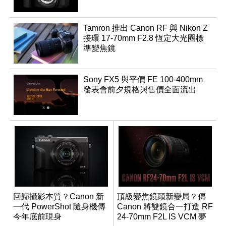
Tamron 推出 Canon RF 與 Nikon Z
接環 17-70mm F2.8 恆定大光圈標
準變焦鏡
Sony FX5 與平價 FE 100-400mm
發表會前夕規格與售價全面流出
回歸攝影本質？Canon 新
頂級變焦鏡頭新變局？傳
一代 PowerShot 隨身機傳
Canon 將雙鏡合一打造 RF
今年底前現身
24-70mm F2L IS VCM 夢