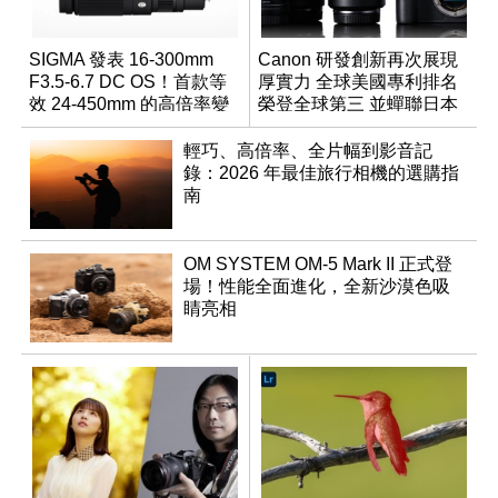
SIGMA 發表 16-300mm
Canon 研發創新再次展現
F3.5-6.7 DC OS！首款等
厚實力 全球美國專利排名
效 24-450mm 的高倍率變
榮登全球第三 並蟬聯日本
焦旅遊鏡頭
企業排名榜首
輕巧、高倍率、全片幅到影音記
錄：2026 年最佳旅行相機的選購指
南
OM SYSTEM OM-5 Mark II 正式登
場！性能全面進化，全新沙漠色吸
睛亮相