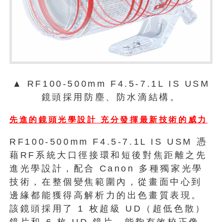
▲ RF100-500mm F4.5-7.1L IS USM
鏡頭採用防塵、防水滴結構。
先進的
鏡頭光學設計
充分發揮最新技術的威力
RF100-500mm F4.5-7.1L IS USM 憑
藉RF系統大口徑接環和短後對焦距離之先
進光學設計，配合 Canon 多種獨家光學
技術，在整個變焦範圍內，從畫面中心到
邊緣都能獲得高解析力的出色畫質表現。
該鏡頭採用了 1 枚超級 UD（超低色散）
鏡片和 6 枚 UD 鏡片，能夠有效校正像