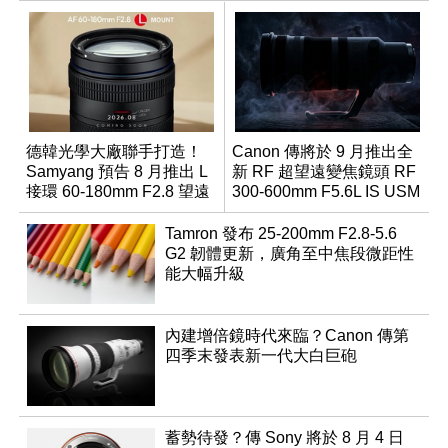
德韓光學大廠聯手打造！
Canon 傳將於 9 月推出全
Samyang 預告 8 月推出 L
新 RF 超望遠變焦鏡頭 RF
接環 60-180mm F2.8 望遠
300-600mm F5.6L IS USM
變焦鏡
Tamron 發布 25-200mm F2.8-5.6
G2 韌體更新，廣角至中焦段微距性
能大幅升級
內建增倍鏡時代來臨？Canon 傳第
四季末發表新一代大白巨砲
蓄勢待發？傳 Sony 將於 8 月 4 日