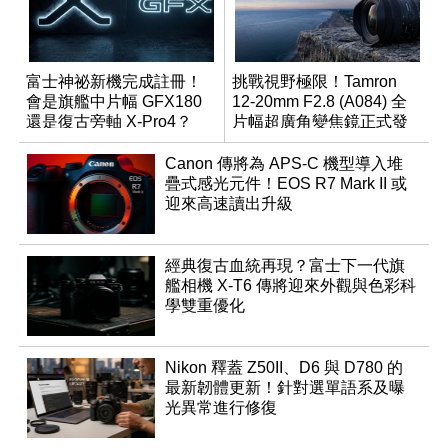
富士神祕新機完成註冊！
挑戰視野極限！Tamron
會是旗艦中片幅 GFX180
12-20mm F2.8 (A084) 全
還是復古旁軸 X-Pro4？
片幅超廣角變焦鏡正式發
表
Canon 傳將為 APS-C 機型導入堆
疊式感光元件！EOS R7 Mark II 或
迎來高速讀出升級
經典復古血統再現？富士下一代旗
艦相機 X-T6 傳將迎來外觀與色彩科
學雙重優化
Nikon 釋蓋 Z50II、D6 與 D780 的
最新韌體更新！針對選單語系及曝
光異常進行修復