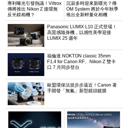
專利曝光引發熱議！Viltrox
沉寂多時迎來新曙光？傳
傳將推出 Nikon Z 接環無
OM System 將於今年秋季
反光鏡相機？
推出全新輕量化相機
Panasonic LUMIX L10 正式登場！
高質感隨身機，以感性美學迎接
LUMIX 25 週年
福倫達 NOKTON classic 35mm
F1.4 for Canon RF、Nikon Z 雙卡
口 7 月同步登台
歐盟環保法規步步逼近！Canon 著
手開發「無氟」新型鏡頭鍍膜